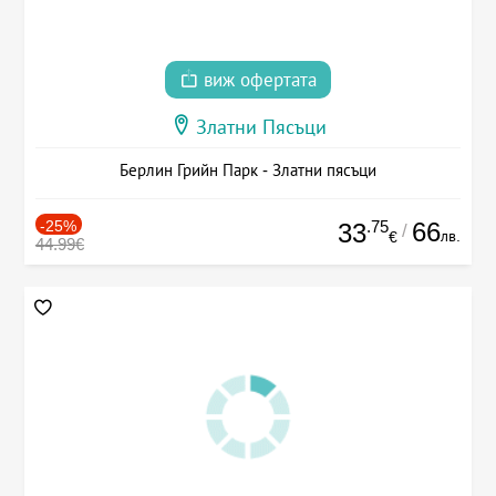
виж офертата
Златни Пясъци
Берлин Грийн Парк - Златни пясъци
-25%
.75
66
33
/
лв.
€
44.99€