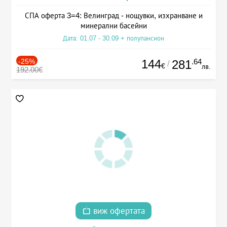
СПА оферта 3=4: Велинград - нощувки, изхранване и
минерални басейни
Дата: 01.07 - 30.09 + полупансион
-25%
144
.64
281
/
€
лв.
192.00€
виж офертата