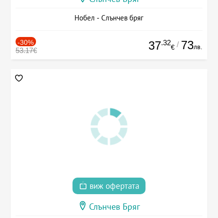
Нобел - Слънчев бряг
-30%
.32
73
37
/
лв.
€
53.17€
виж офертата
Слънчев Бряг