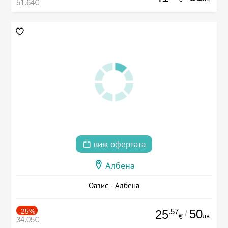
51.64€
виж офертата
Албена
Оазис - Албена
-25%
.57
50
25
/
лв.
€
34.05€