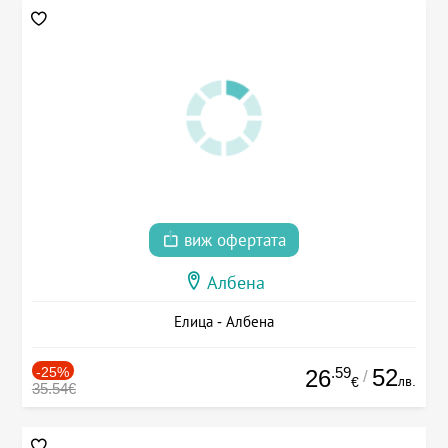
виж офертата
Албена
Елица - Албена
-25%
.59
52
26
/
лв.
€
35.54€