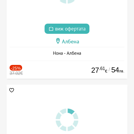
виж офертата
Албена
Нона - Албена
-25%
.61
54
27
/
лв.
€
37.02€