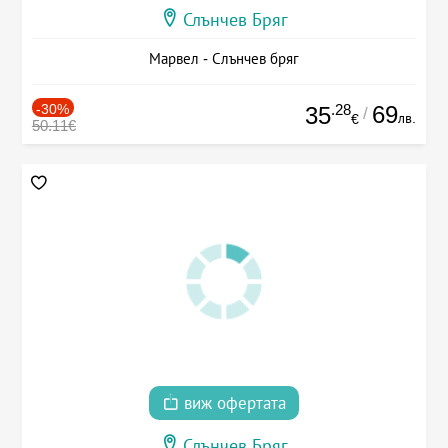
Слънчев Бряг
Марвел - Слънчев бряг
-30%
.28
69
35
/
лв.
€
50.11€
виж офертата
Слънчев Бряг