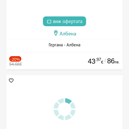
виж офертата
Албена
Гергана - Албена
-20%
.97
86
43
/
лв.
€
54.66€