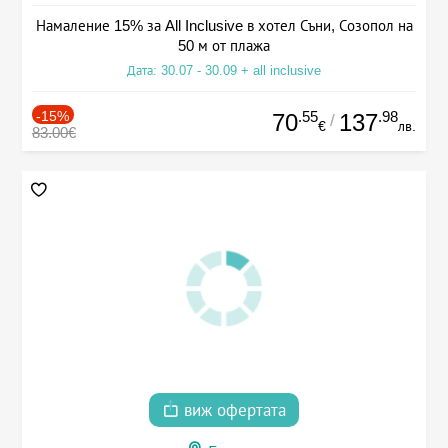
Намаление 15% за All Inclusive в хотел Съни, Созопол на
50 м от плажа
Дата: 30.07 - 30.09 + all inclusive
-15%
.55
.98
70
137
/
€
лв.
83.00€
виж офертата