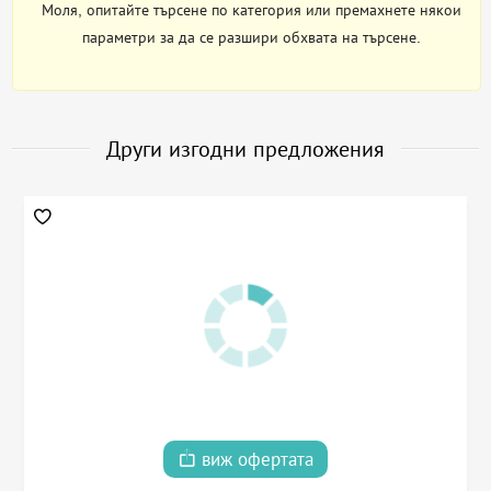
Моля, опитайте търсене по категория или премахнете някои
параметри за да се разшири обхвата на търсене.
Други изгодни предложения
виж офертата