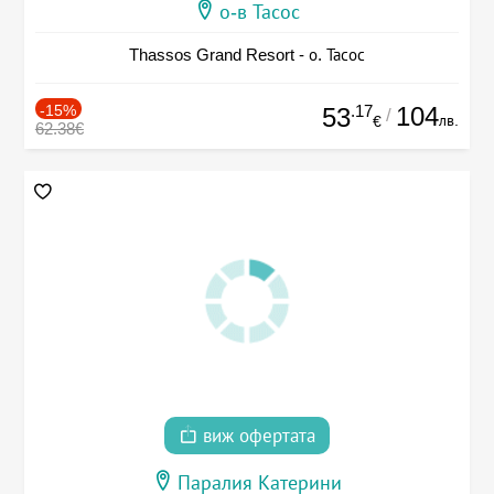
о-в Тасос
Thassos Grand Resort - о. Тасос
-15%
.17
104
53
/
лв.
€
62.38€
виж офертата
Паралия Катерини