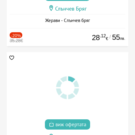
Слънчев Бряг
Жерави - Слънчев бряг
-20%
.12
55
28
/
лв.
€
35.28€
виж офертата