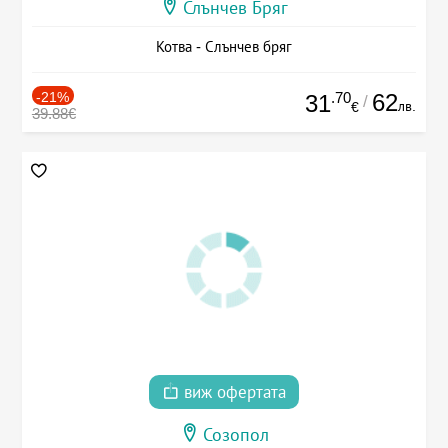
Слънчев Бряг
Котва - Слънчев бряг
-21%
.70
62
31
/
лв.
€
39.88€
виж офертата
Созопол