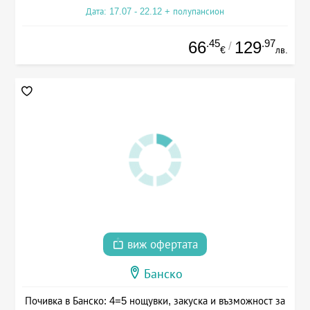
Дата: 17.07 - 22.12 + полупансион
.45
.97
66
129
/
€
лв.
виж офертата
Банско
Почивка в Банско: 4=5 нощувки, закуска и възможност за