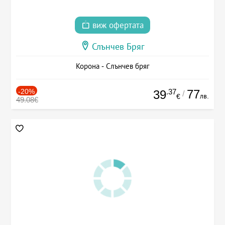
виж офертата
Слънчев Бряг
Корона - Слънчев бряг
-20%
.37
77
39
/
лв.
€
49.08€