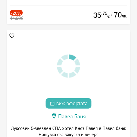
-20%
.79
70
35
/
лв.
€
44.99€
виж офертата
Павел Баня
Луксозен 5-звезден СПА хотел Княз Павел в Павел баня:
Нощувка със закуска и вечеря