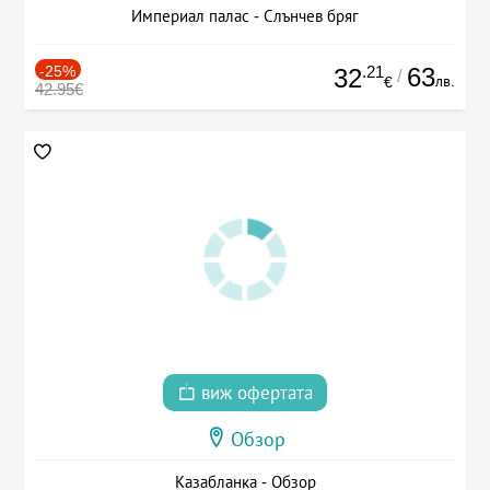
Империал палас - Слънчев бряг
-25%
.21
63
32
/
лв.
€
42.95€
виж офертата
Обзор
Казабланка - Обзор