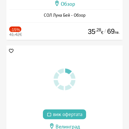
Обзор
СОЛ Луна Бей - Обзор
-15%
.28
69
35
/
лв.
€
41.42€
виж офертата
Велинград