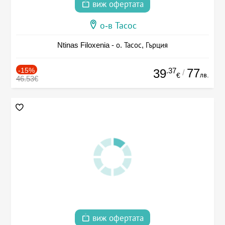
виж офертата
о-в Тасос
Ntinas Filoxenia - о. Тасос, Гърция
-15%
.37
77
39
/
лв.
€
46.53€
виж офертата