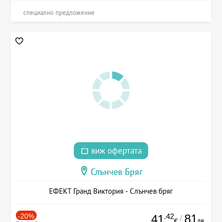
специално предложение
виж офертата
Слънчев Бряг
ЕФЕКТ Гранд Виктория - Слънчев бряг
-20%
.42
81
41
/
лв.
€