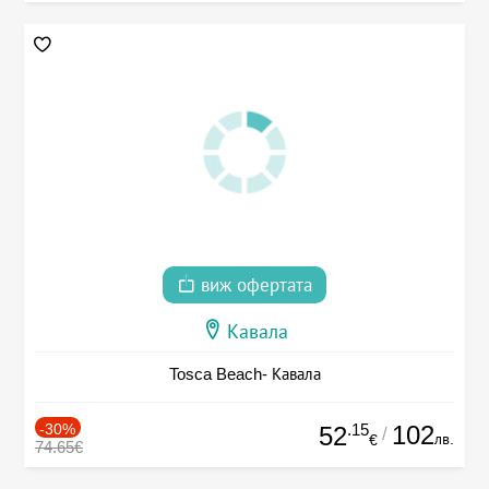
виж офертата
Кавала
Tosca Beach- Кавала
-30%
.15
102
52
/
лв.
€
74.65€