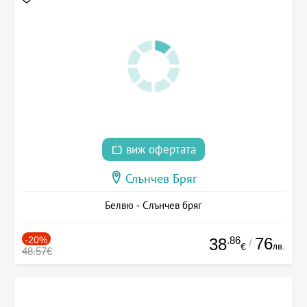
виж офертата
Слънчев Бряг
Белвю - Слънчев бряг
-20%
.86
76
38
/
лв.
€
48.57€