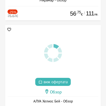
Мирамар - Обзор
-25%
.75
111
56
/
лв.
€
75.67€
виж офертата
Обзор
АЛУА Хелиос Бей - Обзор