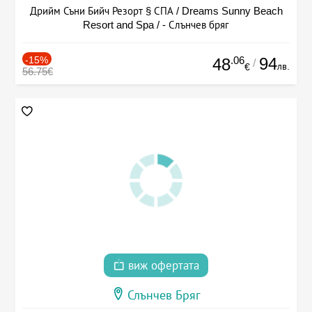
Дрийм Съни Бийч Резорт § СПА / Dreams Sunny Beach
Resort and Spa / - Слънчев бряг
-15%
.06
94
48
/
лв.
€
56.75€
виж офертата
Слънчев Бряг