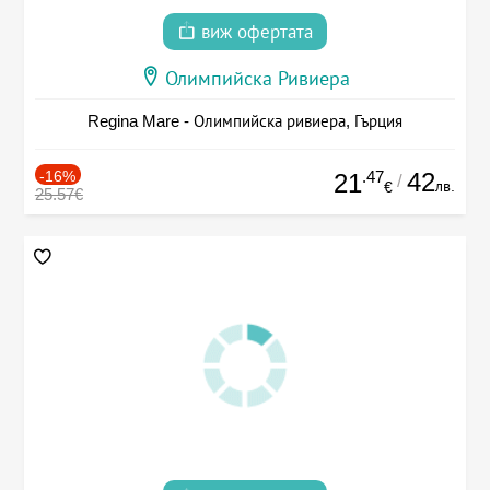
виж офертата
Олимпийска Ривиера
Regina Mare - Олимпийска ривиера, Гърция
-16%
.47
42
21
/
лв.
€
25.57€