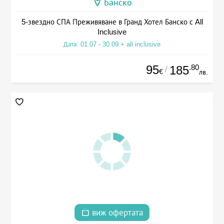
Банско
5-звездно СПА Преживяване в Гранд Хотел Банско с All
Inclusive
Дата: 01.07 - 30.09 + all inclusive
95
.80
185
/
€
лв.
виж офертата