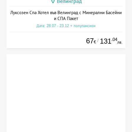
Велинград
Луксозен Спа Хотел във Велинград с Минерални Басейни
и СПА Пакет
Дата: 28.07 - 23.12 + полупансион
67
.04
131
/
€
лв.