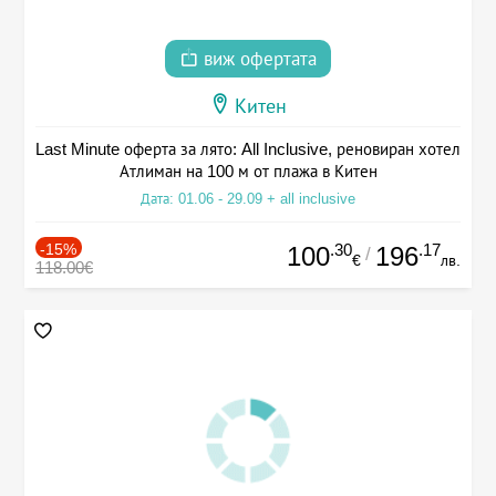
виж офертата
Китен
Last Minute оферта за лято: All Inclusive, реновиран хотел
Атлиман на 100 м от плажа в Китен
Дата: 01.06 - 29.09 + all inclusive
-15%
.30
.17
100
196
/
€
лв.
118.00€