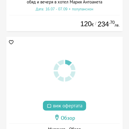
обяд и вечеря в хотел Мария Антоанета
Дата: 16.07 - 07.09 + полупансион
120
.70
234
/
€
лв.
виж офертата
Обзор