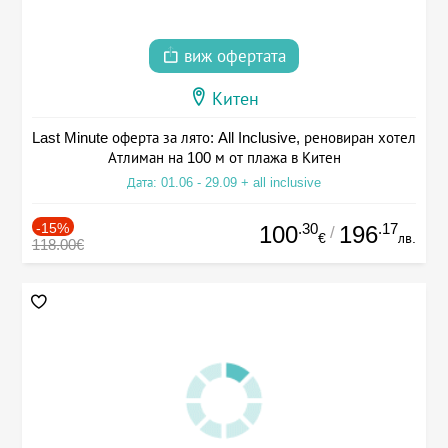
виж офертата
Китен
Last Minute оферта за лято: All Inclusive, реновиран хотел
Атлиман на 100 м от плажа в Китен
Дата: 01.06 - 29.09 + all inclusive
-15%
.30
.17
100
196
/
€
лв.
118.00€