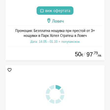
виж офертата
Ловеч
Промоция: Безплатна нощувка при престой от 3+
нощувки в Парк Хотел Стратеш в Ловеч
Дата: 14.05 - 01.10 + полупансион
50
.79
97
/
€
лв.