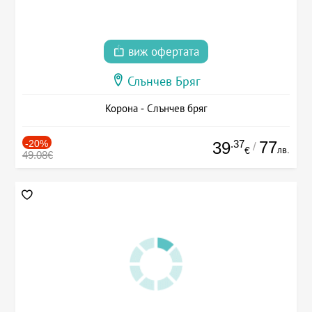
виж офертата
Слънчев Бряг
Корона - Слънчев бряг
-20%
.37
77
39
/
лв.
€
49.08€