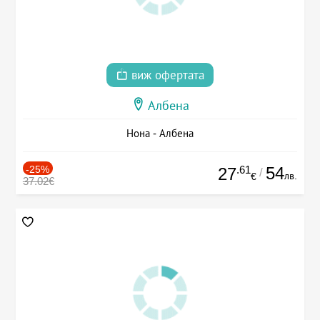
виж офертата
Албена
Нона - Албена
-25%
.61
54
27
/
лв.
€
37.02€