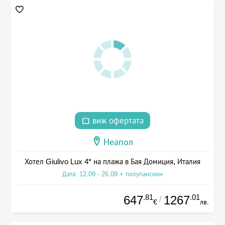
виж офертата
Неапол
Хотел Giulivo Lux 4* на плажа в Бая Домиция, Италия
Дата: 12.09 - 26.09 + полупансион
.81
.01
647
1267
/
€
лв.