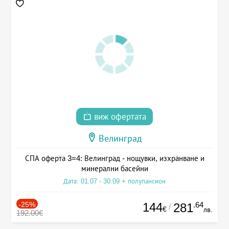
виж офертата
Велинград
СПА оферта 3=4: Велинград - нощувки, изхранване и
минерални басейни
Дата: 01.07 - 30.09 + полупансион
-25%
144
.64
281
/
€
лв.
192.00€