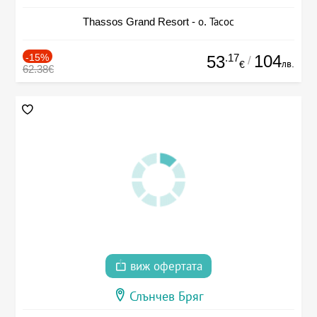
Thassos Grand Resort - о. Тасос
-15%
.17
104
53
/
лв.
€
62.38€
виж офертата
Слънчев Бряг