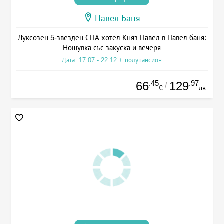
Павел Баня
Луксозен 5-звезден СПА хотел Княз Павел в Павел баня:
Нощувка със закуска и вечеря
Дата: 17.07 - 22.12 + полупансион
.45
.97
66
129
/
€
лв.