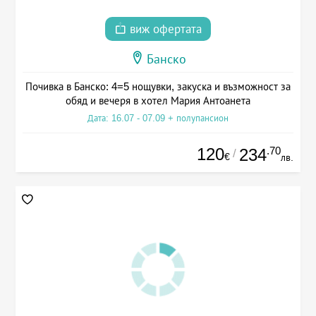
виж офертата
Банско
Почивка в Банско: 4=5 нощувки, закуска и възможност за
обяд и вечеря в хотел Мария Антоанета
Дата: 16.07 - 07.09 + полупансион
120
.70
234
/
€
лв.