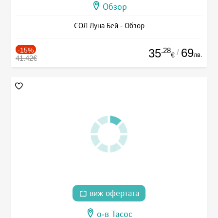
Обзор
СОЛ Луна Бей - Обзор
-15%
.28
69
35
/
лв.
€
41.42€
виж офертата
о-в Тасос