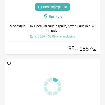
виж офертата
Банско
5-звездно СПА Преживяване в Гранд Хотел Банско с All
Inclusive
Дата: 01.07 - 30.09 + all inclusive
95
.80
185
/
€
лв.