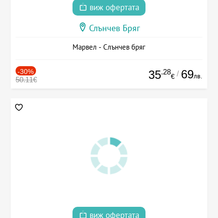
виж офертата
Слънчев Бряг
Марвел - Слънчев бряг
-30%
.28
69
35
/
лв.
€
50.11€
виж офертата