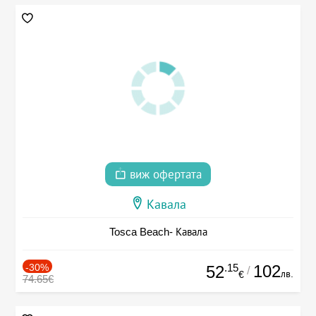
виж офертата
Кавала
Tosca Beach- Кавала
-30%
.15
102
52
/
лв.
€
74.65€