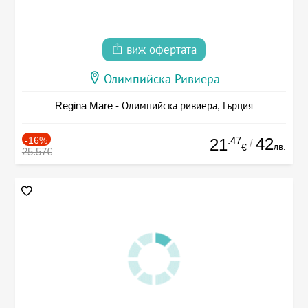
виж офертата
Олимпийска Ривиера
Regina Mare - Олимпийска ривиера, Гърция
-16%
.47
42
21
/
лв.
€
25.57€