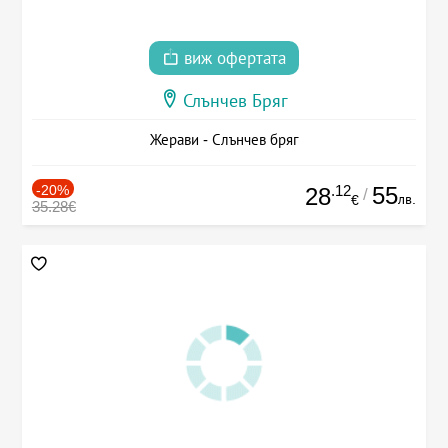
виж офертата
Слънчев Бряг
Жерави - Слънчев бряг
-20%
.12
55
28
/
лв.
€
35.28€