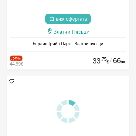
виж офертата
Златни Пясъци
Берлин Грийн Парк - Златни пясъци
-25%
.75
66
33
/
лв.
€
44.99€