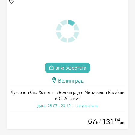
виж офертата
Велинград
Луксозен Спа Хотел във Велинград с Минерални Басейни
и СПА Пакет
Дата: 28.07 - 23.12 + полупансион
67
.04
131
/
€
лв.