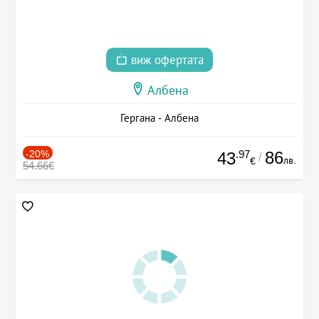
виж офертата
Албена
Гергана - Албена
-20%
.97
86
43
/
лв.
€
54.66€