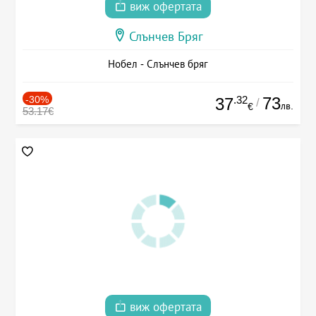
виж офертата
Слънчев Бряг
Нобел - Слънчев бряг
-30%
.32
73
37
/
лв.
€
53.17€
виж офертата