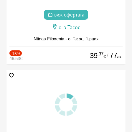
виж офертата
о-в Тасос
Ntinas Filoxenia - о. Тасос, Гърция
-15%
.37
77
39
/
лв.
€
46.53€