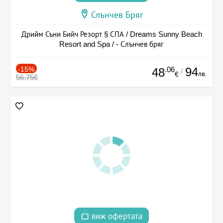
Слънчев Бряг
Дрийм Съни Бийч Резорт § СПА / Dreams Sunny Beach
Resort and Spa / - Слънчев бряг
-15%
.06
94
48
/
лв.
€
56.75€
виж офертата