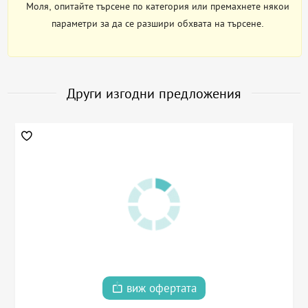
Моля, опитайте търсене по категория или премахнете някои
параметри за да се разшири обхвата на търсене.
Други изгодни предложения
виж офертата