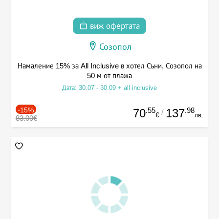
виж офертата
Созопол
Намаление 15% за All Inclusive в хотел Съни, Созопол на
50 м от плажа
Дата: 30.07 - 30.09 + all inclusive
-15%
.55
.98
70
137
/
€
лв.
83.00€