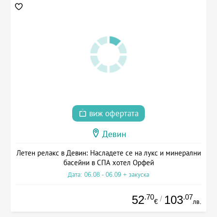
виж офертата
Девин
Летен релакс в Девин: Насладете се на лукс и минерални
басейни в СПА хотел Орфей
Дата: 06.08 - 06.09 + закуска
.70
.07
52
103
/
€
лв.