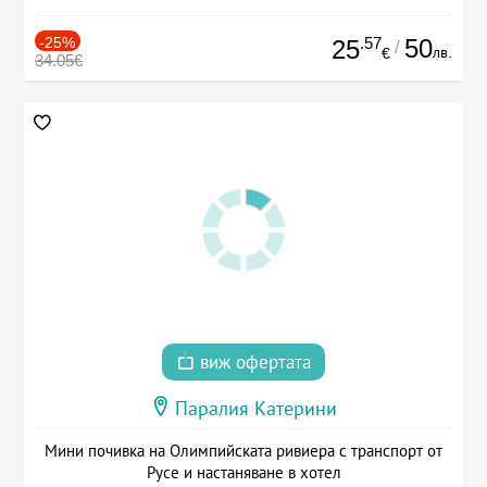
-25%
.57
50
25
/
лв.
€
34.05€
виж офертата
Паралия Катерини
Мини почивка на Олимпийската ривиера с транспорт от
Русе и настаняване в хотел