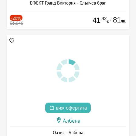
ЕФЕКТ Гранд Виктория - Слънчев бряг
-20%
.42
81
41
/
лв.
€
51.64€
виж офертата
Албена
Оазис - Албена