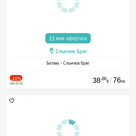
виж офертата
Слънчев Бряг
Белвю - Слънчев бряг
-20%
.86
76
38
/
лв.
€
48.57€