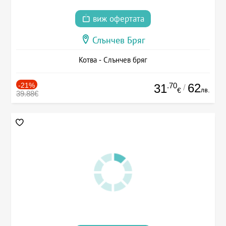
виж офертата
Слънчев Бряг
Котва - Слънчев бряг
-21%
.70
62
31
/
лв.
€
39.88€