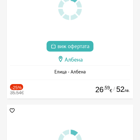
виж офертата
Албена
Елица - Албена
-25%
.59
52
26
/
лв.
€
35.54€