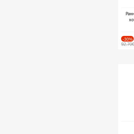
Ранн
хо
-30%
92.70