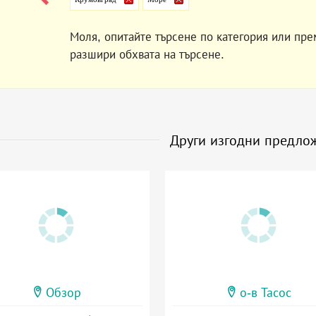
Моля, опитайте търсене по категория или пре
разшири обхвата на търсене.
Други изгодни предло
Обзор
о-в Тасос