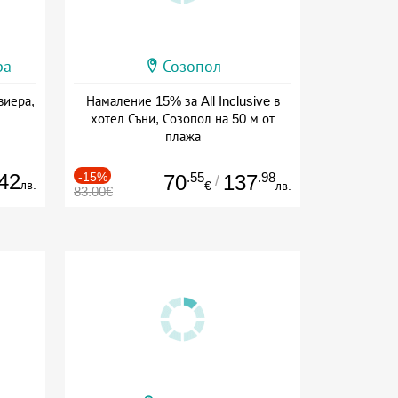
ра
Созопол
виера,
Намаление 15% за All Inclusive в
хотел Съни, Созопол на 50 м от
плажа
Дата: 30.07 - 30.09 + all inclusive
42
-15%
.55
.98
70
137
/
лв.
€
лв.
83.00€