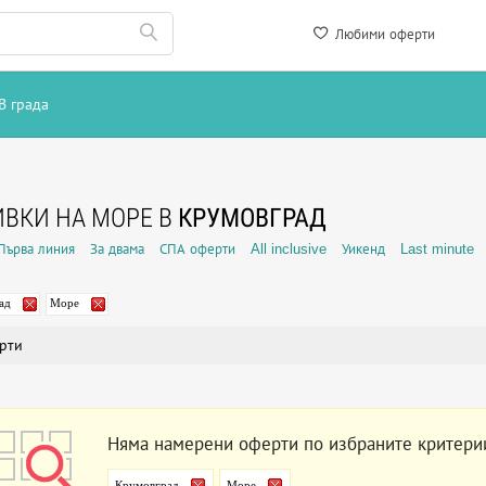
Любими оферти
В града
ВКИ НА МОРЕ В
КРУМОВГРАД
Първа линия
За двама
СПА оферти
All inclusive
Уикенд
Last minute
ад
Море
рти
Няма намерени оферти по избраните критери
Крумовград
Море