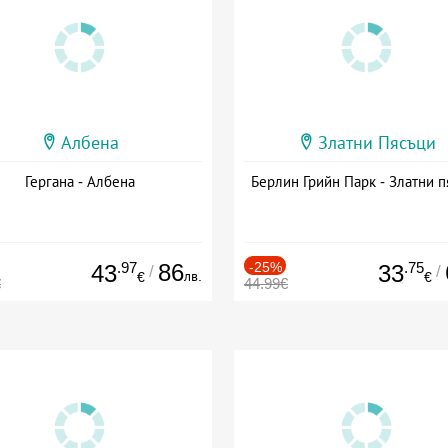
Албена
Златни Пясъци
Гергана - Албена
Берлин Грийн Парк - Златни п
.97
86
-25%
.75
43
33
/
/
лв.
€
€
€
44.99€