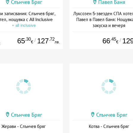
Слънчев Бряг
Павел Баня
и записвания: Слънчев бряг,
Луксозен 5-звезден СПА хоте
тел, нощувка с All Inclusive
Павел в Павел баня: Нощувка
закуска и вечеря
+ all inclusive
Дата: 17.07 - 22.12 + полупан
.30
.72
.45
65
127
66
12
/
/
€
лв.
€
€
Слънчев Бряг
Слънчев Бряг
Жерави - Слънчев бряг
Котва - Слънчев бряг