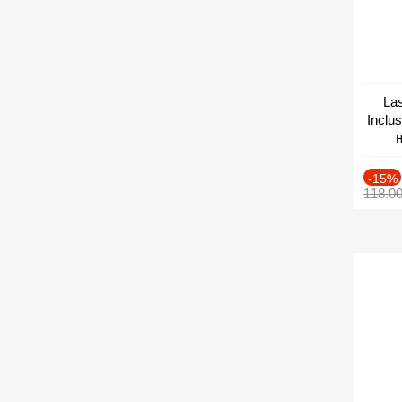
Las
Inclu
н
Дат
-15%
118.0