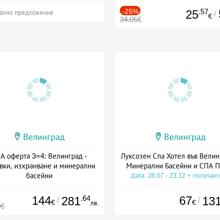
-25%
.57
25
/
ално предложение
€
34.05€
Велинград
Велинград
А оферта 3=4: Велинград -
Луксозен Спа Хотел във Велин
вки, изхранване и минерални
Минерални Басейни и СПА П
басейни
Дата: 28.07 - 23.12 + полупан
а: 01.07 - 30.09 + полупансион
144
.64
67
281
13
/
/
€
€
лв.
0€