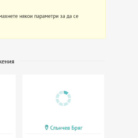
махнете някои параметри за да се
жения
Слънчев Бряг