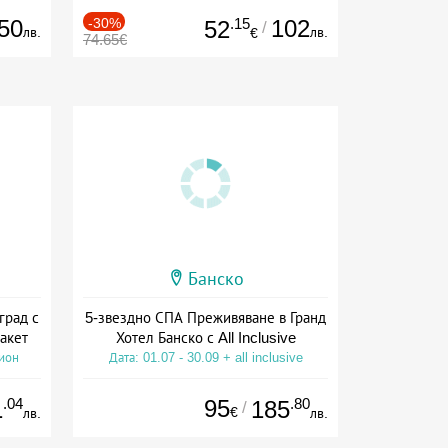
50
-30%
.15
102
52
/
лв.
лв.
€
74.65€
Банско
град с
5-звездно СПА Преживяване в Гранд
акет
Хотел Банско с All Inclusive
сион
Дата: 01.07 - 30.09 + all inclusive
.04
95
.80
1
185
/
€
лв.
лв.