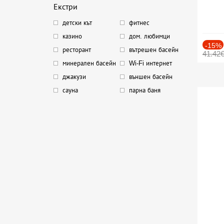
Екстри
детски кът
фитнес
казино
дом. любимци
-15%
ресторант
вътрешен басейн
41.42
минерален басейн
Wi-Fi интернет
джакузи
външен басейн
сауна
парна баня