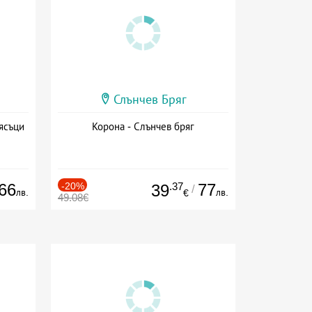
Слънчев Бряг
ясъци
Корона - Слънчев бряг
66
-20%
.37
77
39
/
лв.
лв.
€
49.08€