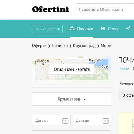
Ofertini
Почивки
Стоки
Всички оферти
Оферти
Почивки
Крумовград
Море
❯
❯
❯
ПОЧИ
Море
Отиди към картата
Крумовгр
0 офе
Крумовград