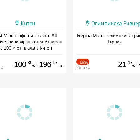
Китен
Олимпийска Ривие
t Minute оферта за лято: All
Regina Mare - Олимпийска ри
sive, реновиран хотел Атлиман
Гърция
а 100 м от плажа в Китен
а: 01.06 - 29.09 + all inclusive
.30
.17
-16%
.47
100
196
21
/
/
€
лв.
€
0€
25.57€