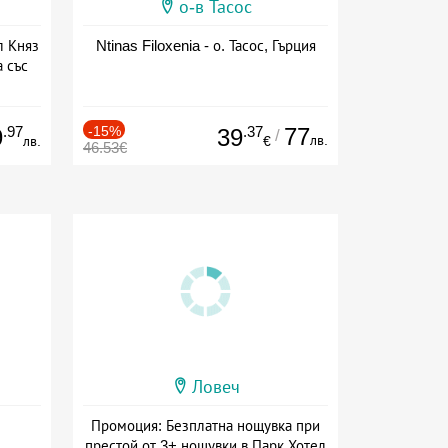
о-в Тасос
л Княз
Ntinas Filoxenia - о. Тасос, Гърция
 със
сион
.97
-15%
.37
77
9
39
/
лв.
лв.
€
46.53€
Ловеч
Промоция: Безплатна нощувка при
престой от 3+ нощувки в Парк Хотел