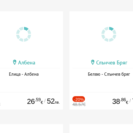
Албена
Слънчев Бряг
Елица - Албена
Белвю - Слънчев бряг
.59
52
-20%
.86
26
38
/
/
лв.
€
€
€
48.57€