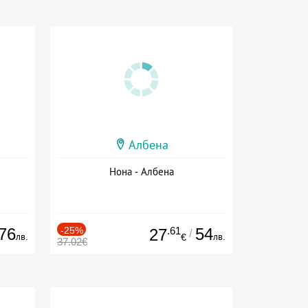
Албена
Нона - Албена
76
-25%
.61
54
27
/
лв.
лв.
€
37.02€