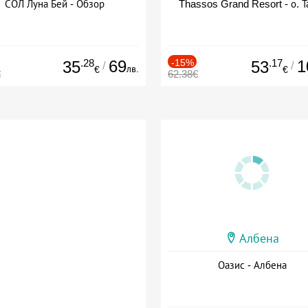
СОЛ Луна Бей - Обзор
Thassos Grand Resort - о. Т
.28
69
-15%
.17
1
35
53
/
/
лв.
€
€
€
62.38€
Албена
Оазис - Албена