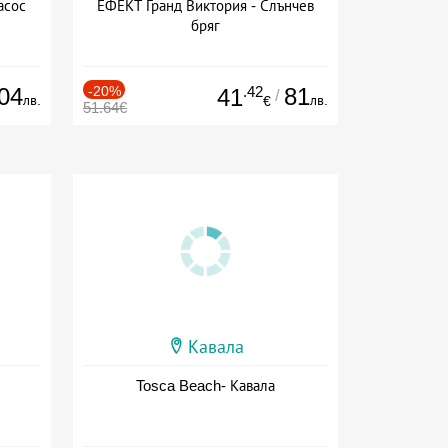
асос
ЕФЕКТ Гранд Виктория - Слънчев
бряг
04
-20%
.42
81
41
/
лв.
лв.
€
51.64€
Кавала
Tosca Beach- Кавала