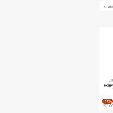
специ
СП
нощу
Дат
-25%
192.0