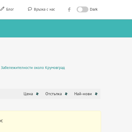
Блог
Връзка с нас
Dark
Забележителности около Крумовград
Цена
Отстъпка
Най-нови
и: