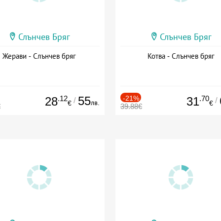
Слънчев Бряг
Слънчев Бряг
Жерави - Слънчев бряг
Котва - Слънчев бряг
.12
55
-21%
.70
28
31
/
/
лв.
€
€
€
39.88€