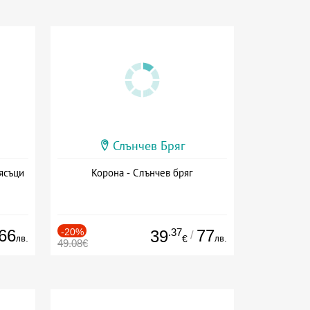
Слънчев Бряг
ясъци
Корона - Слънчев бряг
66
-20%
.37
77
39
/
лв.
лв.
€
49.08€