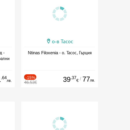
о-в Тасос
д -
Ntinas Filoxenia - о. Тасос, Гърция
рални
сион
.64
-15%
.37
77
1
39
/
лв.
лв.
€
46.53€