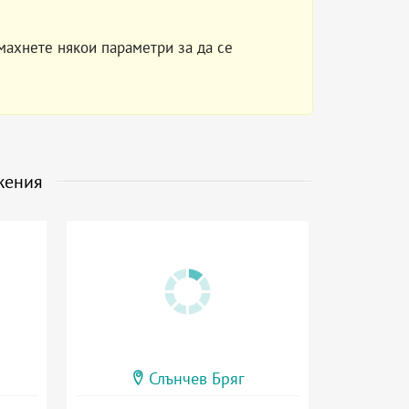
махнете някои параметри за да се
жения
Слънчев Бряг