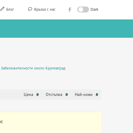
Блог
Връзка с нас
Dark
Забележителности около Крумовград
Цена
Отстъпка
Най-нови
и: