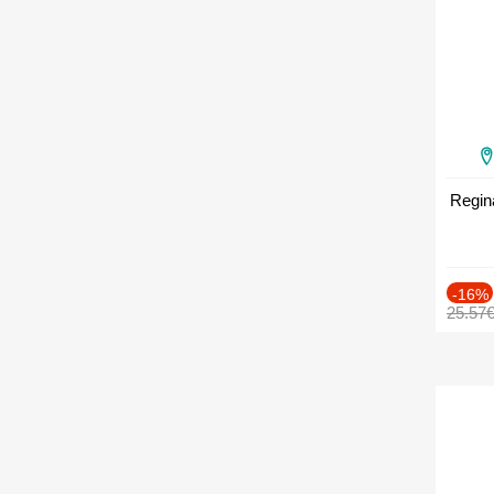
Regin
-16%
25.57