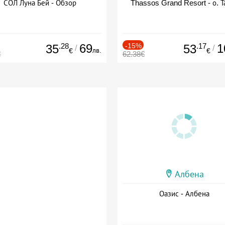
СОЛ Луна Бей - Обзор
Thassos Grand Resort - о. Т
.28
69
-15%
.17
1
35
53
/
/
лв.
€
€
€
62.38€
Албена
Оазис - Албена