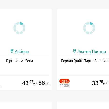
Албена
Златни Пясъци
Гергана - Албена
Берлин Грийн Парк - Златни п
.97
86
-25%
.75
43
33
/
/
лв.
€
€
€
44.99€