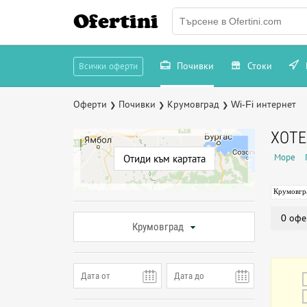
Ofertini
Почивки
Стоки
Всички оферти
Оферти
Почивки
Крумовград
Wi-Fi интернет
❯
❯
❯
ХОТЕ
Море
Отиди към картата
Крумовгр
0 офе
Крумовград