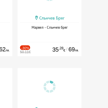
Слънчев Бряг
Марвел - Слънчев бряг
62
-30%
.28
69
35
/
лв.
лв.
€
50.11€