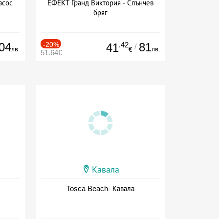
асос
ЕФЕКТ Гранд Виктория - Слънчев
бряг
04
-20%
.42
81
41
/
лв.
лв.
€
51.64€
Кавала
Tosca Beach- Кавала