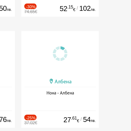
50
-30%
.15
102
52
/
лв.
лв.
€
74.65€
Албена
Нона - Албена
76
-25%
.61
54
27
/
лв.
лв.
€
37.02€