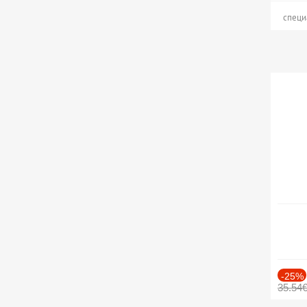
специ
-25%
35.54