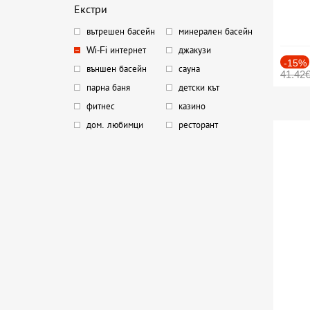
Екстри
вътрешен басейн
минерален басейн
Wi-Fi интернет
джакузи
-15%
външен басейн
сауна
41.42
парна баня
детски кът
фитнес
казино
дом. любимци
ресторант