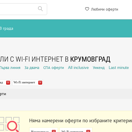
Любими оферти
В града
ЛИ С WI-FI ИНТЕРНЕТ В
КРУМОВГРАД
Първа линия
За двама
СПА оферти
All inclusive
Уикенд
Last minute
ад
Wi-Fi интернет
рти
Няма намерени оферти по избраните критери
Крумовград
Wi-Fi интернет