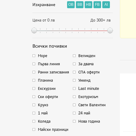
Изхранване
OB
BB
HB
FB
AI
Цена от 0 лв
До 300+ лв
Всички почивки
Море
Великден
Първа линия
За двама
Ранни записвания
СПА оферти
Планина
Уикенд
Екскурзии
Last minute
Ски оферти
Екотуризъм
Круиз
Свети Валентин
1 май
24 май
Коледа
Нова година
Майски празници