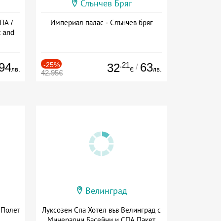
Слънчев Бряг
ПА /
Империал палас - Слънчев бряг
 and
94
-25%
.21
63
32
/
лв.
лв.
€
42.95€
Велинград
 Полет
Луксозен Спа Хотел във Велинград с
Минерални Басейни и СПА Пакет