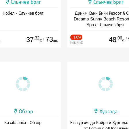
Слънчев Бряг
Слънчев Бряг
Нобел - Слънчев бряг
Дрийм Съни Бийч Резорт § С
Dreams Sunny Beach Resort
Spa / - Слънчев бряг
.32
73
-15%
.06
37
48
/
/
лв.
€
€
€
56.75€
Обзор
Хургада
Казабланка - Обзор
Екскурзия до Кайро и Хургада:
от София с All Inclusive