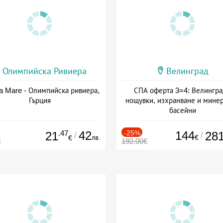
Олимпийска Ривиера
Велинград
a Mare - Олимпийска ривиера,
СПА оферта 3=4: Велингра
Гърция
нощувки, изхранване и мине
басейни
Дата: 01.07 - 30.09 + полупан
.47
42
-25%
144
21
28
/
/
лв.
€
€
€
192.00€