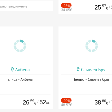
-25%
.57
25
/
ално предложение
€
34.05€
Албена
Слънчев Бряг
Елица - Албена
Белвю - Слънчев бряг
.59
52
-20%
.86
26
38
/
/
лв.
€
€
€
48.57€