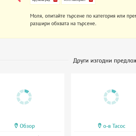
Моля, опитайте търсене по категория или пре
разшири обхвата на търсене.
Други изгодни предло
Обзор
о-в Тасос