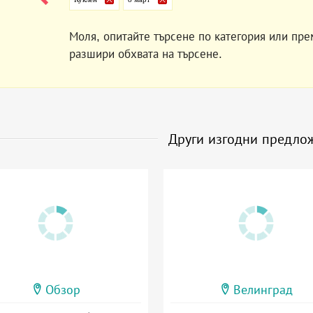
Моля, опитайте търсене по категория или пре
разшири обхвата на търсене.
Други изгодни предло
Обзор
Велинград