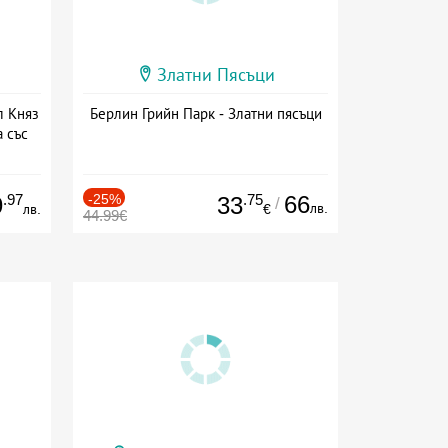
Златни Пясъци
л Княз
Берлин Грийн Парк - Златни пясъци
 със
сион
.97
-25%
.75
66
9
33
/
лв.
лв.
€
44.99€