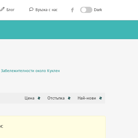
Блог
Връзка с нас
Dark
Забележителности около Куклен
Цена
Отстъпка
Най-нови
и: