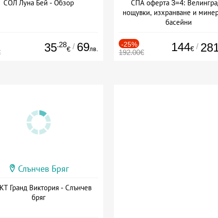
СОЛ Луна Бей - Обзор
СПА оферта 3=4: Велингра
нощувки, изхранване и мине
басейни
Дата: 01.07 - 30.09 + полупан
.28
69
-25%
144
35
28
/
/
лв.
€
€
€
192.00€
Слънчев Бряг
Т Гранд Виктория - Слънчев
бряг