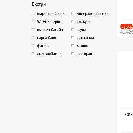
Екстри
вътрешен басейн
минерален басейн
Wi-Fi интернет
джакузи
-15%
външен басейн
сауна
41.42
парна баня
детски кът
фитнес
казино
дом. любимци
ресторант
ЕФЕК