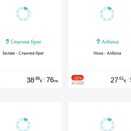
Слънчев Бряг
Албена
Белвю - Слънчев бряг
Нона - Албена
.86
76
-25%
.61
38
27
/
/
лв.
€
€
€
37.02€