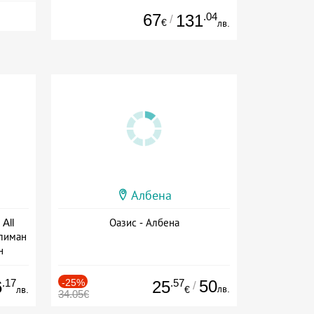
67
.04
131
/
€
лв.
Албена
All
Оазис - Албена
тлиман
н
ive
.17
-25%
.57
50
6
25
/
лв.
лв.
€
34.05€