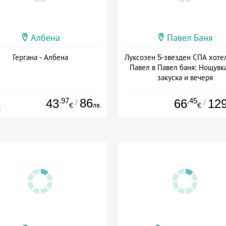
Албена
Павел Баня
Гергана - Албена
Луксозен 5-звезден СПА хоте
Павел в Павел баня: Нощувка
закуска и вечеря
Дата: 17.07 - 22.12 + полупан
.97
86
.45
43
66
12
/
/
лв.
€
€
€