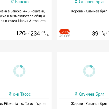
Банско
Слънчев Бряг
ивка в Банско: 4=5 нощувки,
Корона - Слънчев бряг
уска и възможност за обяд и
еря в хотел Мария Антоанета
а: 16.07 - 07.09 + полупансион
120
.70
-20%
.37
234
39
/
/
€
лв.
€
49.08€
о-в Тасос
Слънчев Бряг
as Filoxenia - о. Тасос, Гърция
Жерави - Слънчев бряг