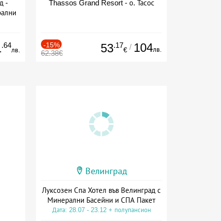
д -
Thassos Grand Resort - о. Тасос
рални
сион
.64
-15%
.17
104
1
53
/
лв.
лв.
€
62.38€
Велинград
Луксозен Спа Хотел във Велинград с
Минерални Басейни и СПА Пакет
Дата: 28.07 - 23.12 + полупансион