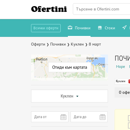
Ofertini
Почивки
Стоки
Всички оферти
Оферти
Почивки
Куклен
8 март
❯
❯
❯
ПОЧИ
Море
Отиди към картата
Куклен
0 офе
Куклен