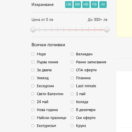
Изхранване
OB
BB
HB
FB
AI
Цена от 0 лв
До 300+ лв
Всички почивки
Море
Великден
Първа линия
Ранни записвания
За двама
СПА оферти
Уикенд
Планина
Екскурзии
Last minute
Свети Валентин
1 май
24 май
Коледа
Нова година
8 декември
Майски празници
Ски оферти
Екотуризъм
Круиз