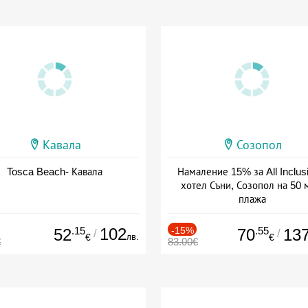
Кавала
Созопол
Tosca Beach- Кавала
Намаление 15% за All Inclus
хотел Съни, Созопол на 50 
плажа
Дата: 30.07 - 30.09 + all inclus
.15
102
-15%
.55
52
70
13
/
/
лв.
€
€
€
83.00€