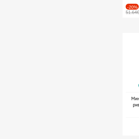
-20%
51.64
Мин
ри