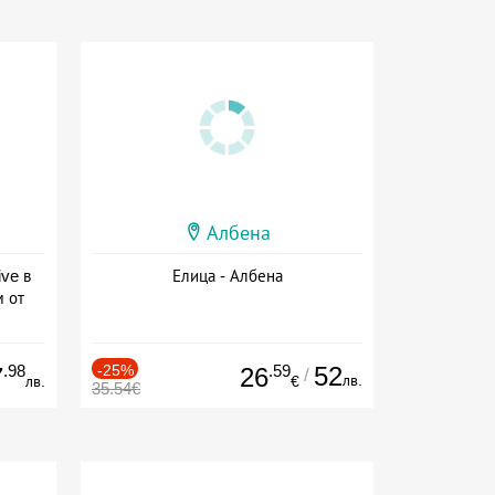
Албена
ive в
Елица - Албена
м от
ive
.98
-25%
.59
52
7
26
/
лв.
лв.
€
35.54€