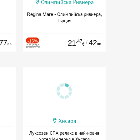
Олимпийска Ривиера
Regina Mare - Олимпийска ривиера,
Гърция
77
-16%
.47
42
21
/
лв.
лв.
€
25.57€
Хисаря
Луксозен СПА релакс в най-новия
хотел Империя в Хисаря