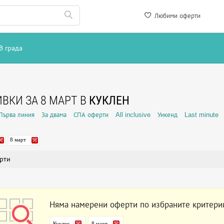
Любими оферти
В града
ВКИ ЗА 8 МАРТ В
КУКЛЕН
Първа линия
За двама
СПА оферти
All inclusive
Уикенд
Last minute
8 март
рти
Няма намерени оферти по избраните критери
Куклен
8 март