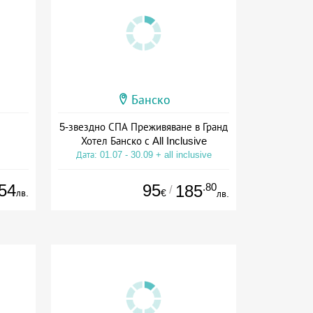
Банско
5-звездно СПА Преживяване в Гранд
Хотел Банско с All Inclusive
Дата: 01.07 - 30.09 + all inclusive
54
95
.80
185
/
лв.
€
лв.