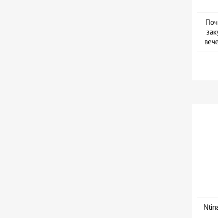
Поч
зак
веч
Дат
Ntin