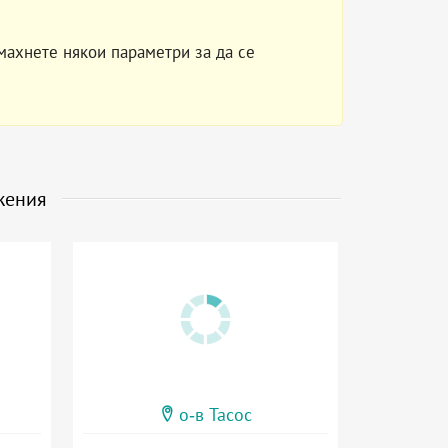
махнете някои параметри за да се
жения
о-в Тасос