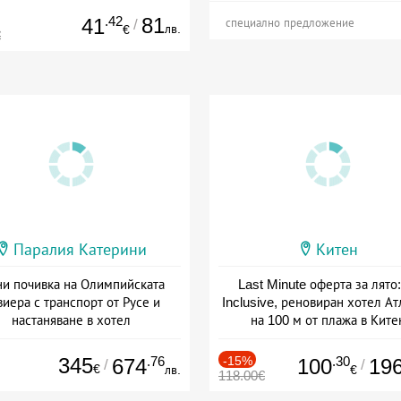
.42
81
41
/
специално предложение
лв.
€
€
Паралия Катерини
Китен
и почивка на Олимпийската
Last Minute оферта за лято: 
виера с транспорт от Русе и
Inclusive, реновиран хотел А
настаняване в хотел
на 100 м от плажа в Ките
Дата: 18.09 - 23.09 + закуска
Дата: 01.06 - 29.09 + all inclus
345
.76
-15%
.30
674
100
19
/
/
€
лв.
€
118.00€