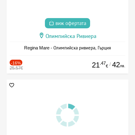
виж офертата
Олимпийска Ривиера
Regina Mare - Олимпийска ривиера, Гърция
-16%
.47
42
21
/
лв.
€
25.57€