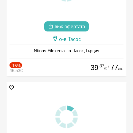
виж офертата
о-в Тасос
Ntinas Filoxenia - о. Тасос, Гърция
-15%
.37
77
39
/
лв.
€
46.53€