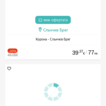
виж офертата
Слънчев Бряг
Корона - Слънчев бряг
-20%
.37
77
39
/
лв.
€
49.08€