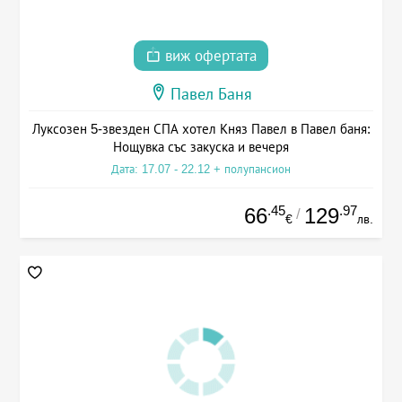
виж офертата
Павел Баня
Луксозен 5-звезден СПА хотел Княз Павел в Павел баня:
Нощувка със закуска и вечеря
Дата: 17.07 - 22.12 + полупансион
.45
.97
66
129
/
€
лв.