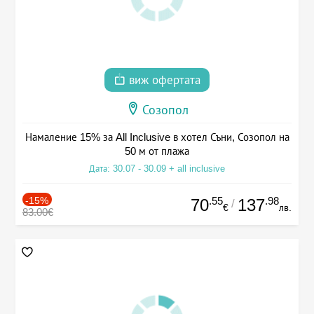
виж офертата
Созопол
Намаление 15% за All Inclusive в хотел Съни, Созопол на
50 м от плажа
Дата: 30.07 - 30.09 + all inclusive
-15%
.55
.98
70
137
/
€
лв.
83.00€