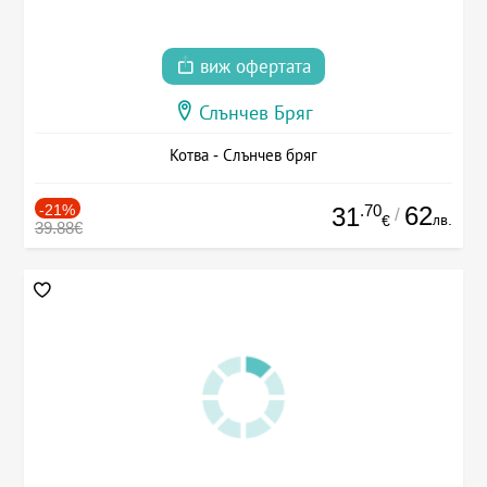
виж офертата
Слънчев Бряг
Котва - Слънчев бряг
-21%
.70
62
31
/
лв.
€
39.88€