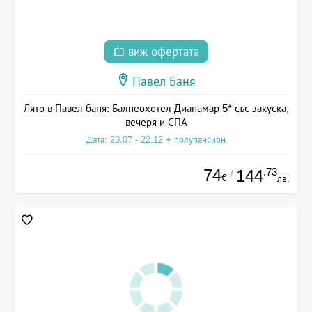
виж офертата
Павел Баня
Лято в Павел баня: Балнеохотел Дианамар 5* със закуска,
вечеря и СПА
Дата: 23.07 - 22.12 + полупансион
74
.73
144
/
€
лв.