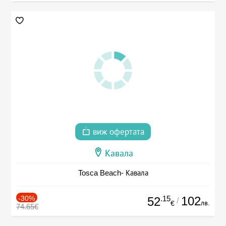
виж офертата
Кавала
Tosca Beach- Кавала
-30%
.15
102
52
/
лв.
€
74.65€