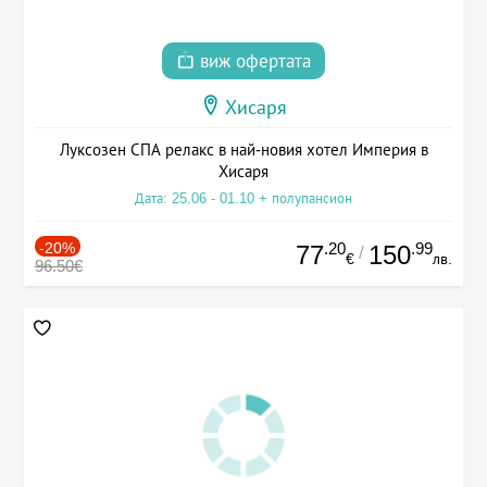
виж офертата
Хисаря
Луксозен СПА релакс в най-новия хотел Империя в
Хисаря
Дата: 25.06 - 01.10 + полупансион
-20%
.20
.99
77
150
/
€
лв.
96.50€