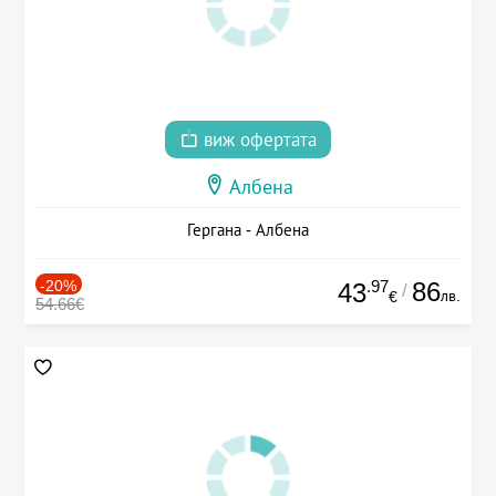
виж офертата
Албена
Гергана - Албена
-20%
.97
86
43
/
лв.
€
54.66€