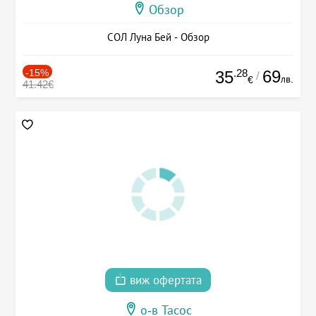
Обзор
СОЛ Луна Бей - Обзор
-15%
.28
69
35
/
лв.
€
41.42€
виж офертата
о-в Тасос