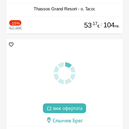
Thassos Grand Resort - о. Тасос
-15%
.17
104
53
/
лв.
€
62.38€
виж офертата
Слънчев Бряг