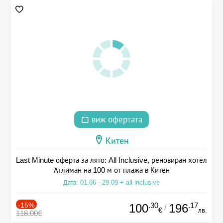
виж офертата
Китен
Last Minute оферта за лято: All Inclusive, реновиран хотел
Атлиман на 100 м от плажа в Китен
Дата: 01.06 - 29.09 + all inclusive
-15%
.30
.17
100
196
/
€
лв.
118.00€