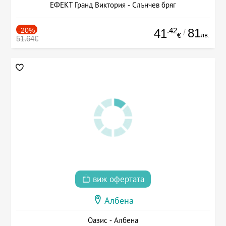
ЕФЕКТ Гранд Виктория - Слънчев бряг
-20%
.42
81
41
/
лв.
€
51.64€
виж офертата
Албена
Оазис - Албена