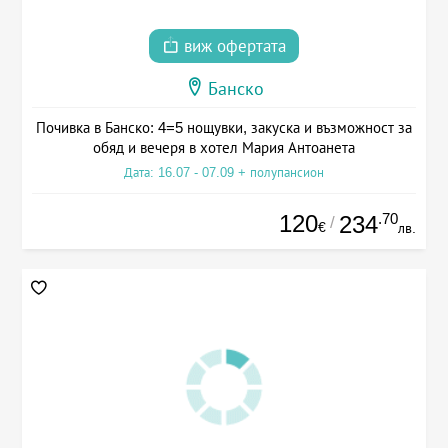
виж офертата
Банско
Почивка в Банско: 4=5 нощувки, закуска и възможност за
обяд и вечеря в хотел Мария Антоанета
Дата: 16.07 - 07.09 + полупансион
120
.70
234
/
€
лв.