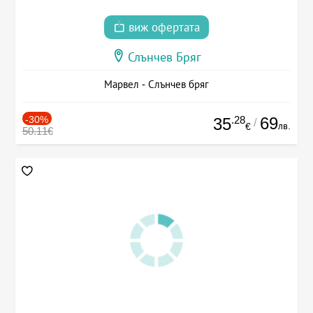
виж офертата
Слънчев Бряг
Марвел - Слънчев бряг
-30%
.28
69
35
/
лв.
€
50.11€