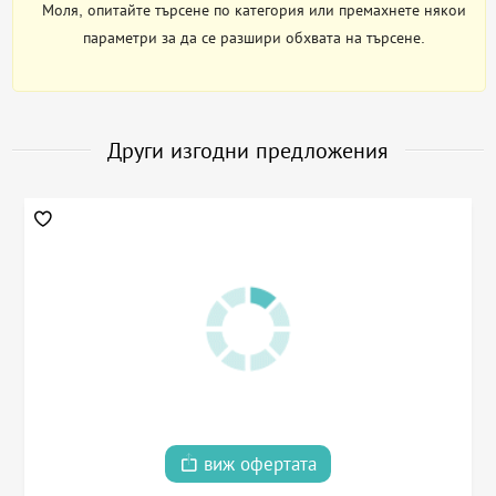
Моля, опитайте търсене по категория или премахнете някои
параметри за да се разшири обхвата на търсене.
Други изгодни предложения
виж офертата