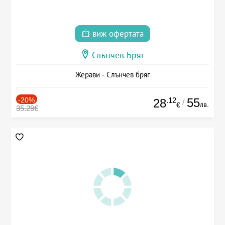
виж офертата
Слънчев Бряг
Жерави - Слънчев бряг
-20%
.12
55
28
/
лв.
€
35.28€