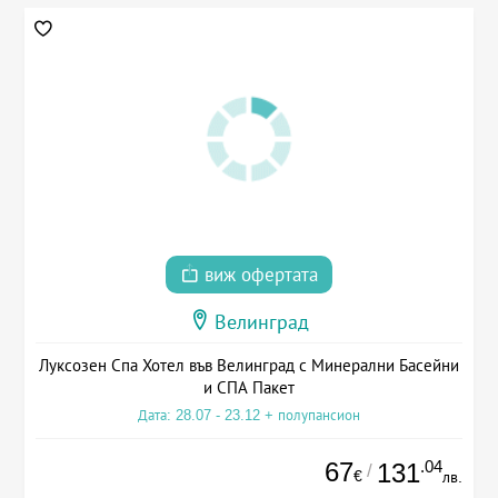
виж офертата
Велинград
Луксозен Спа Хотел във Велинград с Минерални Басейни
и СПА Пакет
Дата: 28.07 - 23.12 + полупансион
67
.04
131
/
€
лв.