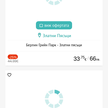
виж офертата
Златни Пясъци
Берлин Грийн Парк - Златни пясъци
-25%
.75
66
33
/
лв.
€
44.99€