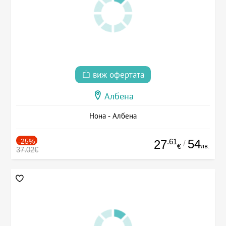
виж офертата
Албена
Нона - Албена
-25%
.61
54
27
/
лв.
€
37.02€