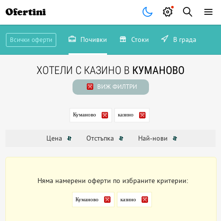
Ofertini
Почивки
Стоки
В града
Всички оферти
ХОТЕЛИ С КАЗИНО В
КУМАНОВО
ВИЖ ФИЛТРИ
Куманово
казино
Цена
Отстъпка
Най-нови
Няма намерени оферти по избраните критерии:
Куманово
казино