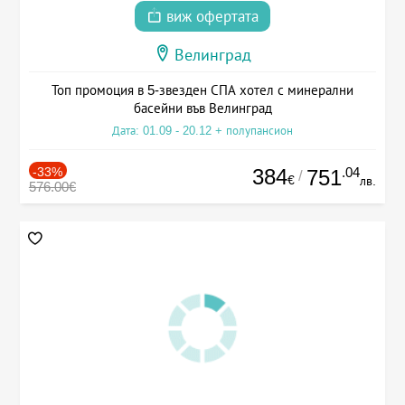
виж офертата
Велинград
Топ промоция в 5-звезден СПА хотел с минерални
басейни във Велинград
Дата: 01.09 - 20.12 + полупансион
-33%
384
.04
751
/
€
лв.
576.00€