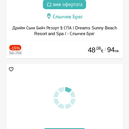
виж офертата
Слънчев Бряг
Дрийм Съни Бийч Резорт § СПА / Dreams Sunny Beach
Resort and Spa / - Слънчев бряг
-15%
.06
94
48
/
лв.
€
56.75€