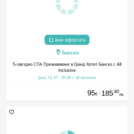
виж офертата
Банско
5-звездно СПА Преживяване в Гранд Хотел Банско с All
Inclusive
Дата: 01.07 - 30.09 + all inclusive
95
.80
185
/
€
лв.