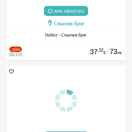
виж офертата
Слънчев Бряг
Нобел - Слънчев бряг
-30%
.32
73
37
/
лв.
€
53.17€