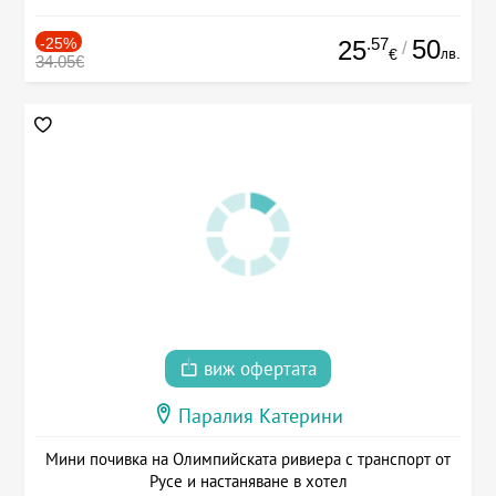
-25%
.57
50
25
/
лв.
€
34.05€
виж офертата
Паралия Катерини
Мини почивка на Олимпийската ривиера с транспорт от
Русе и настаняване в хотел