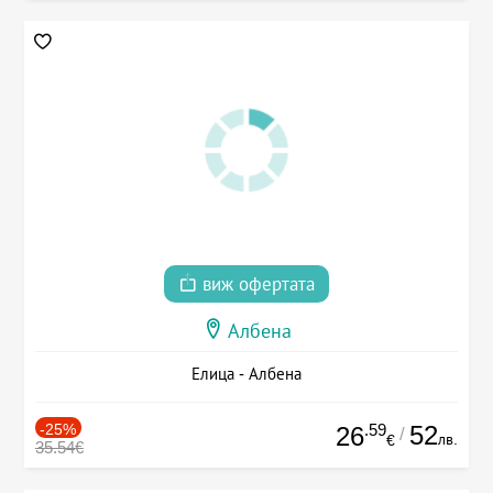
виж офертата
Албена
Елица - Албена
-25%
.59
52
26
/
лв.
€
35.54€