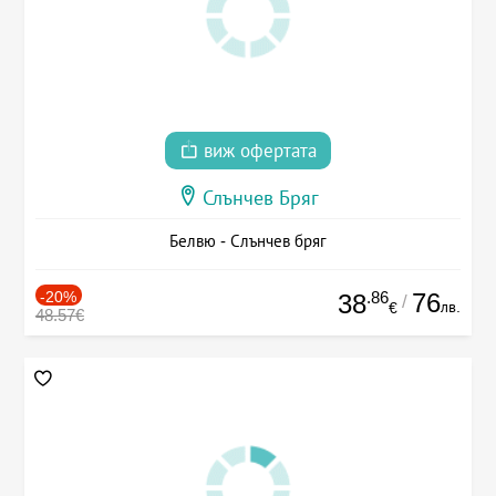
виж офертата
Слънчев Бряг
Белвю - Слънчев бряг
-20%
.86
76
38
/
лв.
€
48.57€