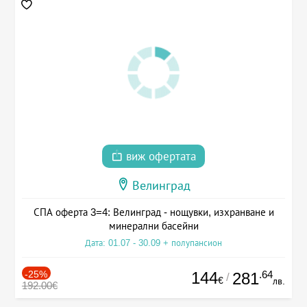
виж офертата
Велинград
СПА оферта 3=4: Велинград - нощувки, изхранване и
минерални басейни
Дата: 01.07 - 30.09 + полупансион
-25%
144
.64
281
/
€
лв.
192.00€