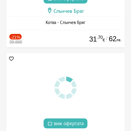
Слънчев Бряг
Котва - Слънчев бряг
-21%
.70
62
31
/
лв.
€
39.88€
виж офертата