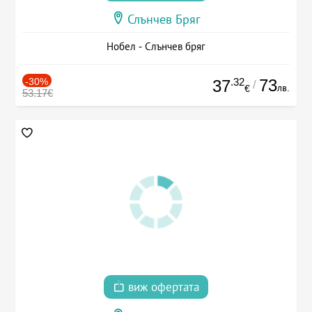
Слънчев Бряг
Нобел - Слънчев бряг
-30%
.32
73
37
/
лв.
€
53.17€
виж офертата