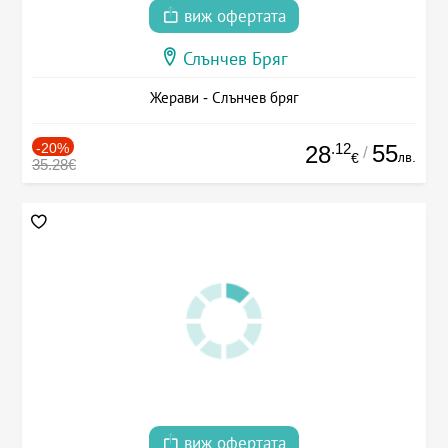
виж офертата
Слънчев Бряг
Жерави - Слънчев бряг
-20%
.12
55
28
/
лв.
€
35.28€
виж офертата