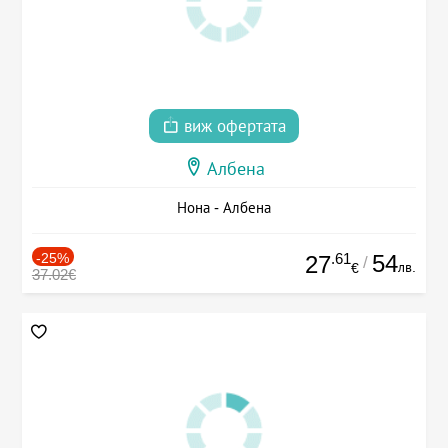
виж офертата
Албена
Нона - Албена
-25%
.61
54
27
/
лв.
€
37.02€