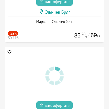
виж офертата
Слънчев Бряг
Марвел - Слънчев бряг
-30%
.28
69
35
/
лв.
€
50.11€
виж офертата