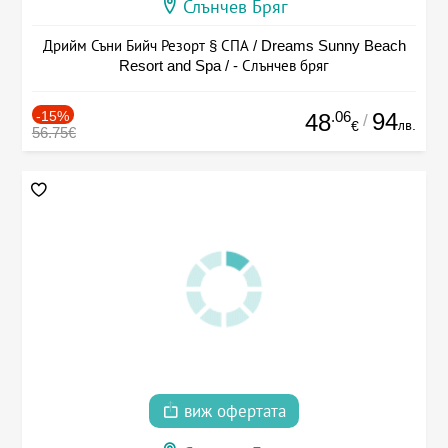
Слънчев Бряг
Дрийм Съни Бийч Резорт § СПА / Dreams Sunny Beach
Resort and Spa / - Слънчев бряг
-15%
.06
94
48
/
лв.
€
56.75€
виж офертата