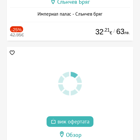
Слънчев Бряг
Империал палас - Слънчев бряг
-25%
.21
63
32
/
лв.
€
42.95€
виж офертата
Обзор