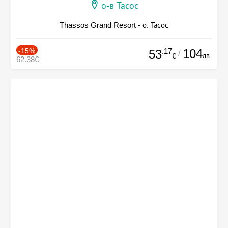
о-в Тасос
Thassos Grand Resort - о. Тасос
-15%
.17
104
53
/
лв.
€
62.38€