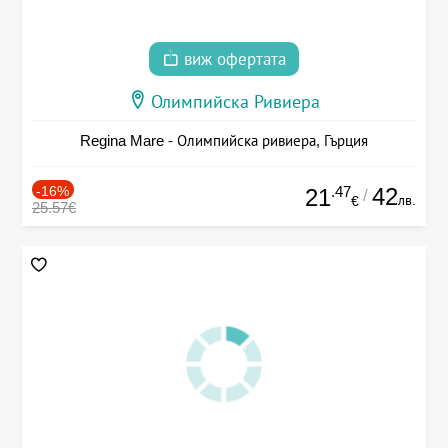
виж офертата
Олимпийска Ривиера
Regina Mare - Олимпийска ривиера, Гърция
-16%
.47
42
21
/
лв.
€
25.57€