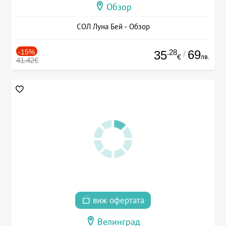
Обзор
СОЛ Луна Бей - Обзор
-15%
.28
69
35
/
лв.
€
41.42€
виж офертата
Велинград