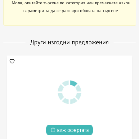
Моля, опитайте търсене по категория или премахнете някои
параметри за да се разшири обхвата на търсене.
Други изгодни предложения
виж офертата