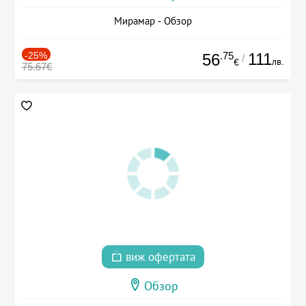
Мирамар - Обзор
-25%
.75
111
56
/
лв.
€
75.67€
виж офертата
Обзор