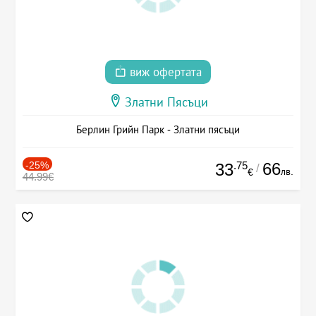
виж офертата
Златни Пясъци
Берлин Грийн Парк - Златни пясъци
-25%
.75
66
33
/
лв.
€
44.99€