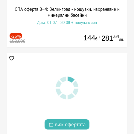
СПА оферта 3=4: Велинград - нощувки, изхранване и
минерални басейни
Дата: 01.07 - 30.09 + полупансион
-25%
144
.64
281
/
€
лв.
192.00€
виж офертата