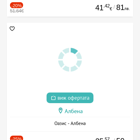
-20%
.42
81
41
/
лв.
€
51.64€
виж офертата
Албена
Оазис - Албена
-25%
.57