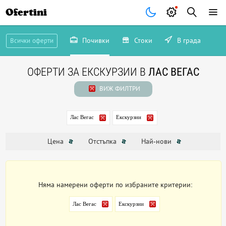
Ofertini
Почивки
Стоки
В града
Всички оферти
ОФЕРТИ ЗА ЕКСКУРЗИИ В
ЛАС ВЕГАС
ВИЖ ФИЛТРИ
Лас Вегас
Екскурзии
Цена
Отстъпка
Най-нови
Няма намерени оферти по избраните критерии:
Лас Вегас
Екскурзии