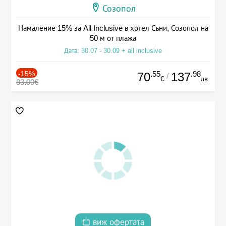
Созопол
Намаление 15% за All Inclusive в хотел Съни, Созопол на
50 м от плажа
Дата: 30.07 - 30.09 + all inclusive
-15%
.55
.98
70
137
/
€
лв.
83.00€
виж офертата