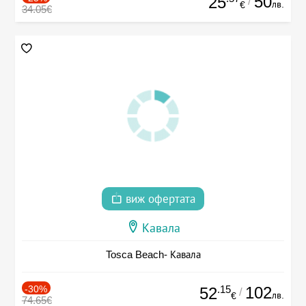
50
25
/
лв.
€
34.05€
виж офертата
Кавала
Tosca Beach- Кавала
-30%
.15
102
52
/
лв.
€
74.65€