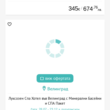
345
.76
674
/
€
лв.
виж офертата
Велинград
Луксозен Спа Хотел във Велинград с Минерални Басейни
и СПА Пакет
Дата: 28.07 - 23.12 + полупансион