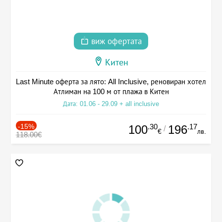
виж офертата
Китен
Last Minute оферта за лято: All Inclusive, реновиран хотел
Атлиман на 100 м от плажа в Китен
Дата: 01.06 - 29.09 + all inclusive
-15%
.30
.17
100
196
/
€
лв.
118.00€