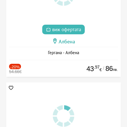
виж офертата
Албена
Гергана - Албена
-20%
.97
86
43
/
лв.
€
54.66€