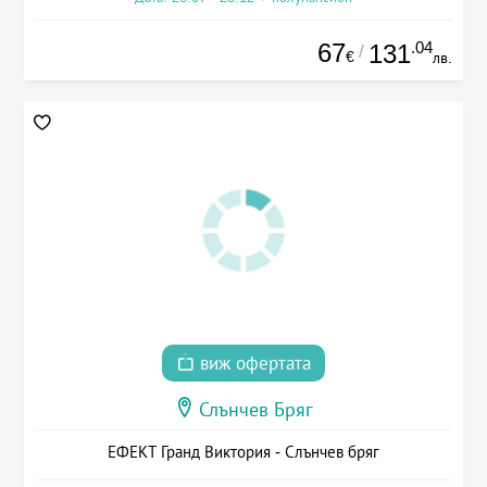
67
.04
131
/
€
лв.
виж офертата
Слънчев Бряг
ЕФЕКТ Гранд Виктория - Слънчев бряг