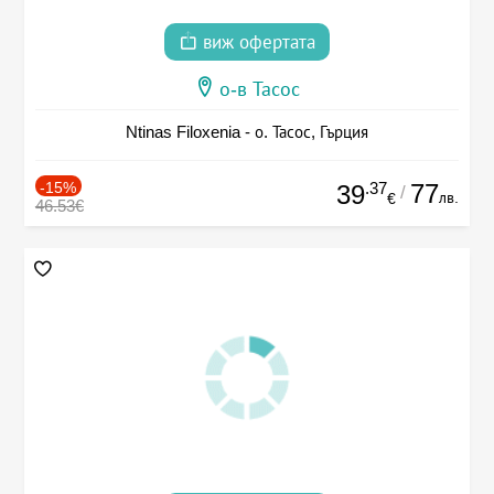
виж офертата
о-в Тасос
Ntinas Filoxenia - о. Тасос, Гърция
-15%
.37
77
39
/
лв.
€
46.53€