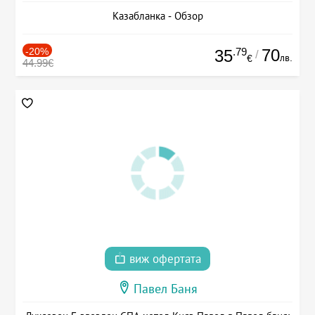
Казабланка - Обзор
-20%
.79
70
35
/
лв.
€
44.99€
виж офертата
Павел Баня