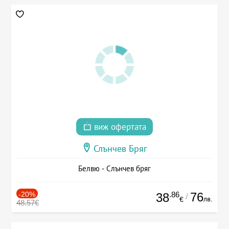
виж офертата
Слънчев Бряг
Белвю - Слънчев бряг
-20%
.86
76
38
/
лв.
€
48.57€