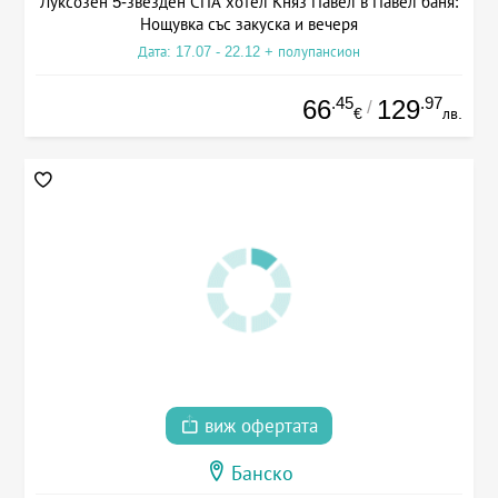
Луксозен 5-звезден СПА хотел Княз Павел в Павел баня:
Нощувка със закуска и вечеря
Дата: 17.07 - 22.12 + полупансион
.45
.97
66
129
/
€
лв.
виж офертата
Банско