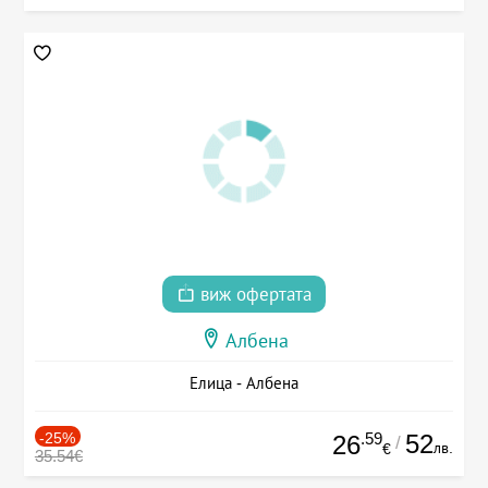
виж офертата
Албена
Елица - Албена
-25%
.59
52
26
/
лв.
€
35.54€