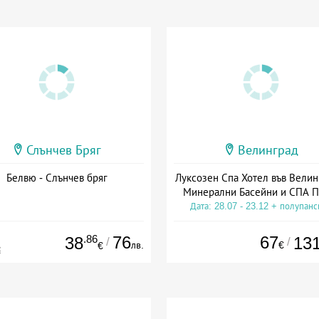
Слънчев Бряг
Велинград
Белвю - Слънчев бряг
Луксозен Спа Хотел във Велин
Минерални Басейни и СПА П
Дата: 28.07 - 23.12 + полупан
.86
76
67
38
13
/
/
лв.
€
€
€