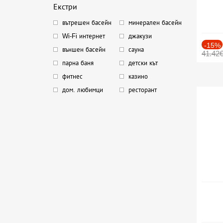
Екстри
вътрешен басейн
минерален басейн
Wi-Fi интернет
джакузи
-15%
външен басейн
сауна
41.42
парна баня
детски кът
фитнес
казино
дом. любимци
ресторант