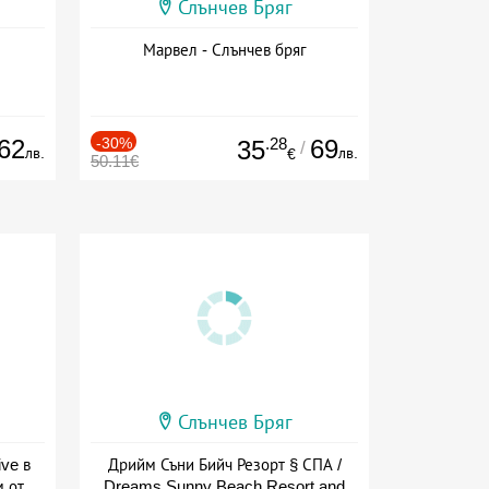
Слънчев Бряг
Марвел - Слънчев бряг
62
-30%
.28
69
35
/
лв.
лв.
€
50.11€
Слънчев Бряг
ive в
Дрийм Съни Бийч Резорт § СПА /
м от
Dreams Sunny Beach Resort and