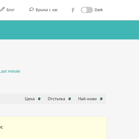
Блог
Връзка с нас
Dark
Last minute
Цена
Отстъпка
Най-нови
и: