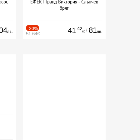
асос
ЕФЕКТ Гранд Виктория - Слънчев
бряг
04
-20%
.42
81
41
/
лв.
лв.
€
51.64€