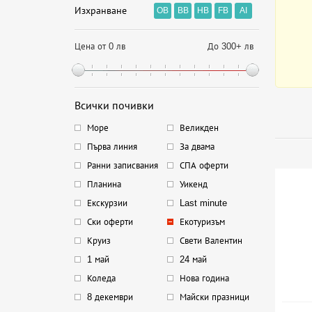
Изхранване
OB
BB
HB
FB
AI
Цена от 0 лв
До 300+ лв
Всички почивки
Море
Великден
Първа линия
За двама
Ранни записвания
СПА оферти
Планина
Уикенд
Екскурзии
Last minute
Ски оферти
Екотуризъм
Круиз
Свети Валентин
1 май
24 май
Коледа
Нова година
8 декември
Майски празници