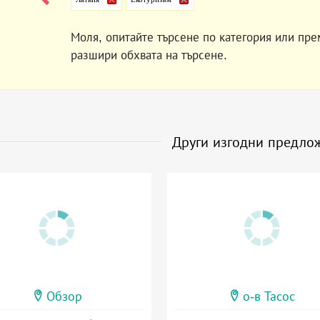
Моля, опитайте търсене по категория или пре
разшири обхвата на търсене.
Други изгодни предло
Обзор
о-в Тасос