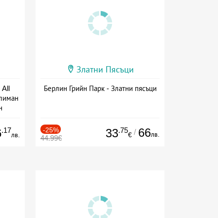
Златни Пясъци
All
Берлин Грийн Парк - Златни пясъци
тлиман
н
ive
.17
-25%
.75
66
6
33
/
лв.
лв.
€
44.99€