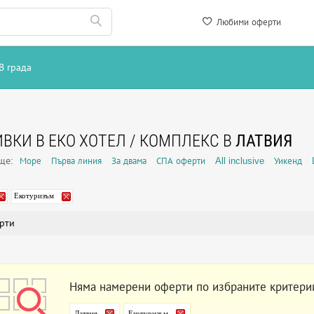
Любими оферти
В града
ВКИ В ЕКО ХОТЕЛ / КОМПЛЕКС В
ЛАТВИЯ
още:
Море
Първа линия
За двама
СПА оферти
All inclusive
Уикенд
Екотуризъм
рти
Няма намерени оферти по избраните критери
Латвия
Екотуризъм