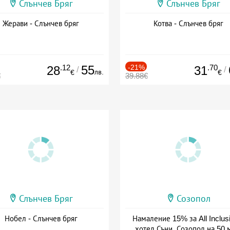
Слънчев Бряг
Слънчев Бряг
Жерави - Слънчев бряг
Котва - Слънчев бряг
.12
55
-21%
.70
28
31
/
/
лв.
€
€
€
39.88€
Слънчев Бряг
Созопол
Нобел - Слънчев бряг
Намаление 15% за All Inclus
хотел Съни, Созопол на 50 