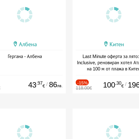
Албена
Китен
Гергана - Албена
Last Minute оферта за лято: 
Inclusive, реновиран хотел А
на 100 м от плажа в Ките
Дата: 01.06 - 29.09 + all inclus
.97
86
-15%
.30
43
100
19
/
/
лв.
€
€
€
118.00€