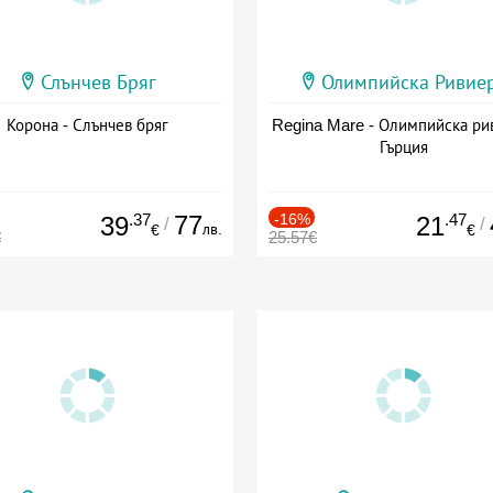
Слънчев Бряг
Олимпийска Ривие
Корона - Слънчев бряг
Regina Mare - Олимпийска ри
Гърция
.37
77
-16%
.47
39
21
/
/
лв.
€
€
€
25.57€