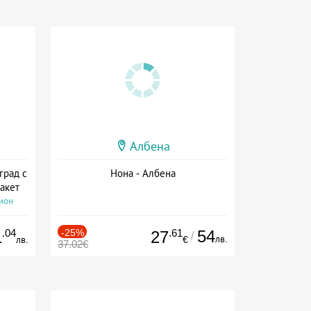
Албена
град с
Нона - Албена
акет
сион
.04
-25%
.61
54
1
27
/
лв.
лв.
€
37.02€