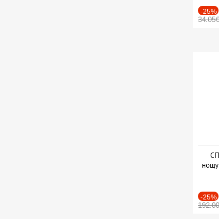
-25%
34.05
СП
нощу
Дат
-25%
192.0