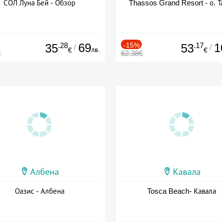
СОЛ Луна Бей - Обзор
Thassos Grand Resort - о. Т
.28
69
-15%
.17
1
35
53
/
/
лв.
€
€
€
62.38€
Албена
Кавала
Оазис - Албена
Tosca Beach- Кавала