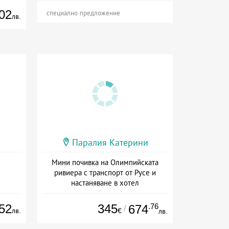
02
специално предложение
лв.
Паралия Катерини
Мини почивка на Олимпийската
ривиера с транспорт от Русе и
настаняване в хотел
Дата: 18.09 - 23.09 + закуска
52
345
.76
674
/
лв.
€
лв.