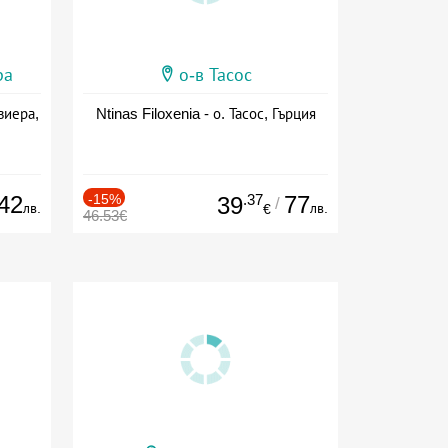
ра
о-в Тасос
виера,
Ntinas Filoxenia - о. Тасос, Гърция
42
-15%
.37
77
39
/
лв.
лв.
€
46.53€