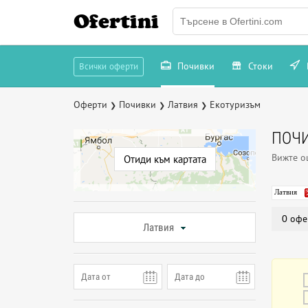
Ofertini
Почивки
Стоки
Всички оферти
Оферти
Почивки
Латвия
Екотуризъм
❯
❯
❯
ПОЧИ
Вижте 
Отиди към картата
Латвия
0 офе
Латвия