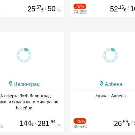
.57
50
-30%
.15
1
25
52
/
/
лв.
€
€
€
74.65€
Велинград
Албена
А оферта 3=4: Велинград -
Елица - Албена
вки, изхранване и минерални
басейни
а: 01.07 - 30.09 + полупансион
144
.64
-25%
.59
281
26
/
/
€
лв.
€
0€
35.54€