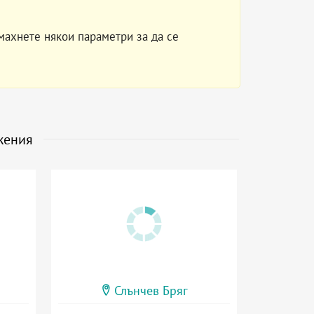
махнете някои параметри за да се
жения
Слънчев Бряг