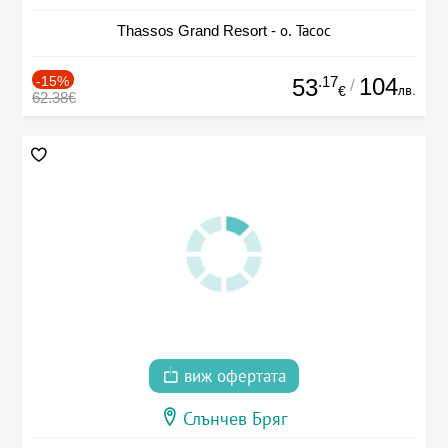
Thassos Grand Resort - о. Тасос
-15%
.17
104
53
/
лв.
€
62.38€
виж офертата
Слънчев Бряг