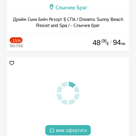
Слънчев Бряг
Дрийм Съни Бийч Резорт § СПА / Dreams Sunny Beach
Resort and Spa / - Слънчев бряг
-15%
.06
94
48
/
лв.
€
56.75€
виж офертата