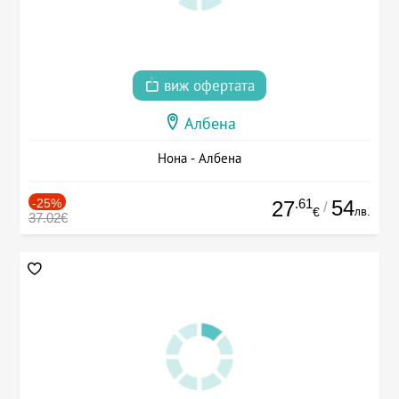
виж офертата
Албена
Нона - Албена
-25%
.61
54
27
/
лв.
€
37.02€