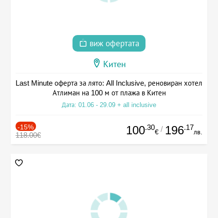
виж офертата
Китен
Last Minute оферта за лято: All Inclusive, реновиран хотел
Атлиман на 100 м от плажа в Китен
Дата: 01.06 - 29.09 + all inclusive
-15%
.30
.17
100
196
/
€
лв.
118.00€