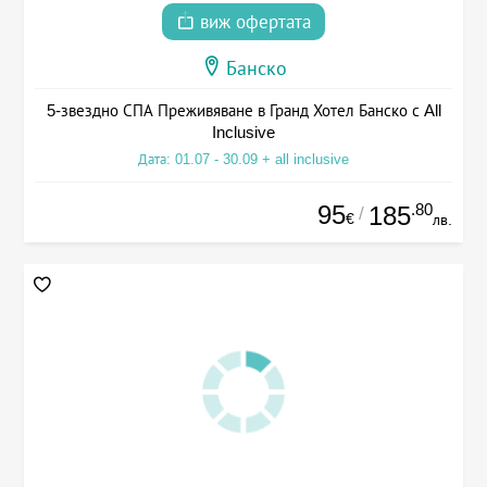
виж офертата
Банско
5-звездно СПА Преживяване в Гранд Хотел Банско с All
Inclusive
Дата: 01.07 - 30.09 + all inclusive
95
.80
185
/
€
лв.