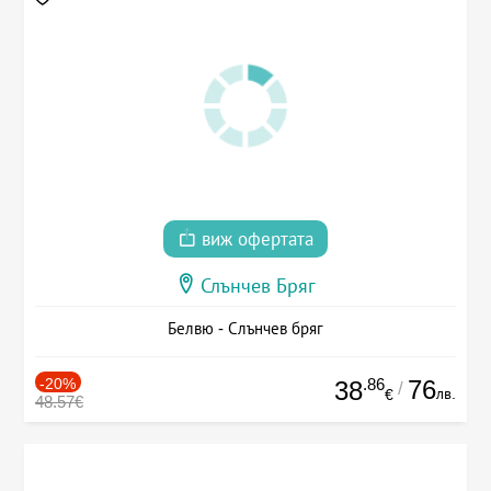
виж офертата
Слънчев Бряг
Белвю - Слънчев бряг
-20%
.86
76
38
/
лв.
€
48.57€