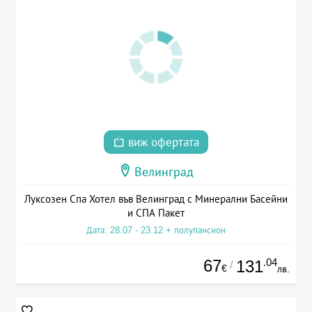
виж офертата
Велинград
Луксозен Спа Хотел във Велинград с Минерални Басейни
и СПА Пакет
Дата: 28.07 - 23.12 + полупансион
67
.04
131
/
€
лв.