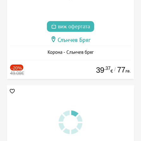
виж офертата
Слънчев Бряг
Корона - Слънчев бряг
-20%
.37
77
39
/
лв.
€
49.08€