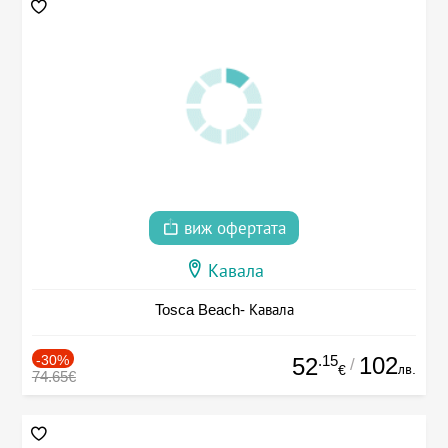
виж офертата
Кавала
Tosca Beach- Кавала
-30%
.15
102
52
/
лв.
€
74.65€