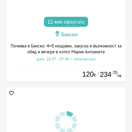
виж офертата
Банско
Почивка в Банско: 4=5 нощувки, закуска и възможност за
обяд и вечеря в хотел Мария Антоанета
Дата: 16.07 - 07.09 + полупансион
120
.70
234
/
€
лв.