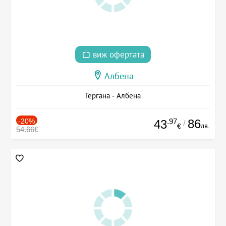
виж офертата
Албена
Гергана - Албена
-20%
.97
86
43
/
лв.
€
54.66€