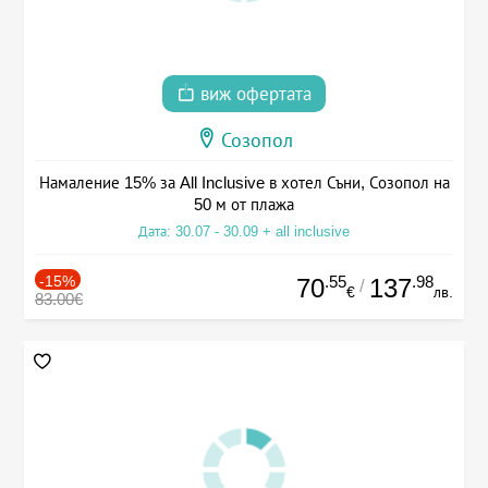
виж офертата
Созопол
Намаление 15% за All Inclusive в хотел Съни, Созопол на
50 м от плажа
Дата: 30.07 - 30.09 + all inclusive
-15%
.55
.98
70
137
/
€
лв.
83.00€