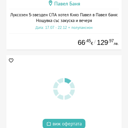
Павел Баня
Луксозен 5-звезден СПА хотел Княз Павел в Павел баня:
Нощувка със закуска и вечеря
Дата: 17.07 - 22.12 + полупансион
.45
.97
66
129
/
€
лв.
виж офертата