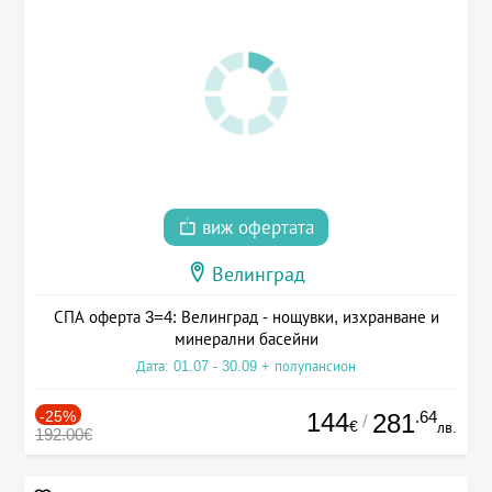
виж офертата
Велинград
СПА оферта 3=4: Велинград - нощувки, изхранване и
минерални басейни
Дата: 01.07 - 30.09 + полупансион
-25%
144
.64
281
/
€
лв.
192.00€