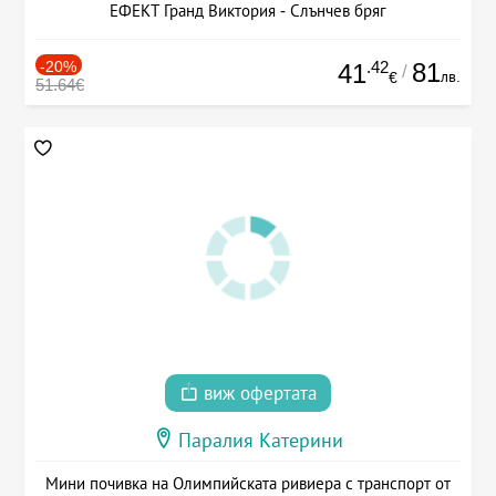
ЕФЕКТ Гранд Виктория - Слънчев бряг
-20%
.42
81
41
/
лв.
€
51.64€
виж офертата
Паралия Катерини
Мини почивка на Олимпийската ривиера с транспорт от