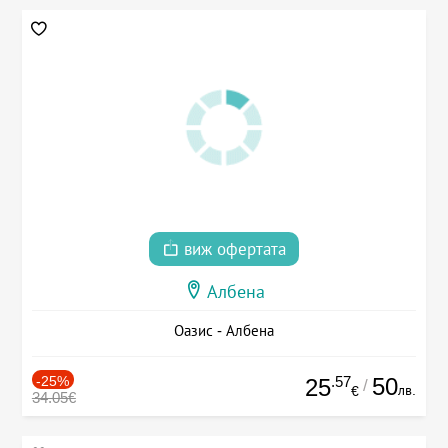
виж офертата
Албена
Оазис - Албена
-25%
.57
50
25
/
лв.
€
34.05€