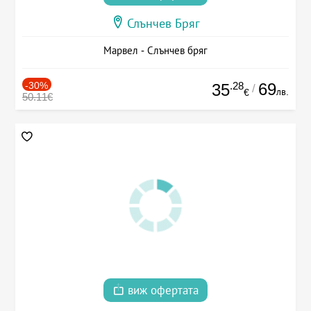
Слънчев Бряг
Марвел - Слънчев бряг
-30%
.28
69
35
/
лв.
€
50.11€
виж офертата