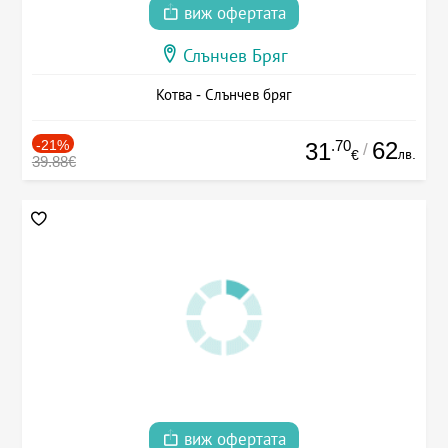
виж офертата
Слънчев Бряг
Котва - Слънчев бряг
-21%
.70
62
31
/
лв.
€
39.88€
виж офертата