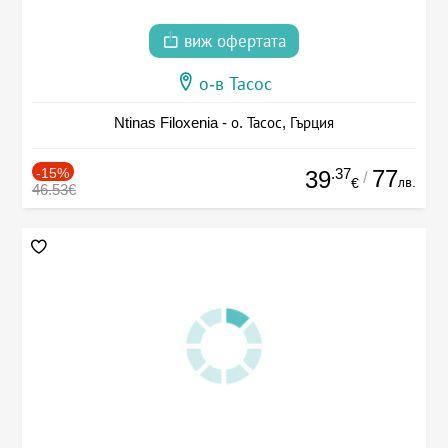
виж офертата
о-в Тасос
Ntinas Filoxenia - о. Тасос, Гърция
-15%
.37
77
39
/
лв.
€
46.53€