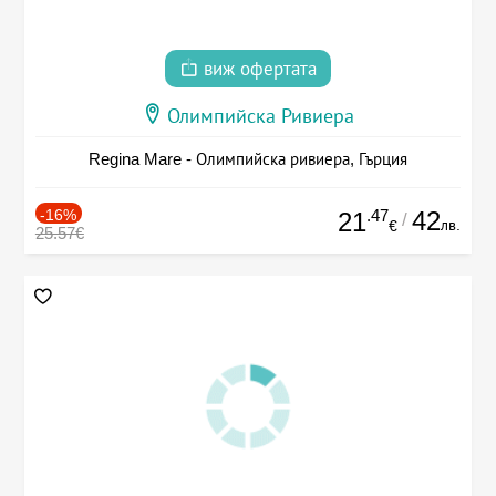
виж офертата
Олимпийска Ривиера
Regina Mare - Олимпийска ривиера, Гърция
-16%
.47
42
21
/
лв.
€
25.57€