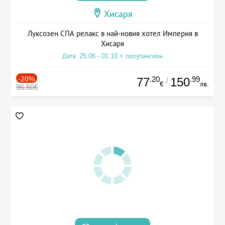
Хисаря
Луксозен СПА релакс в най-новия хотел Империя в
Хисаря
Дата: 25.06 - 01.10 + полупансион
-20%
.20
.99
77
150
/
€
лв.
96.50€