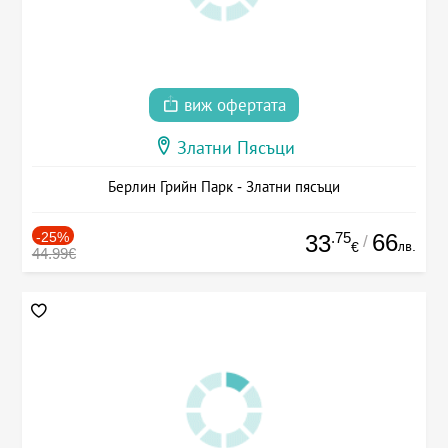
виж офертата
Златни Пясъци
Берлин Грийн Парк - Златни пясъци
-25%
.75
66
33
/
лв.
€
44.99€