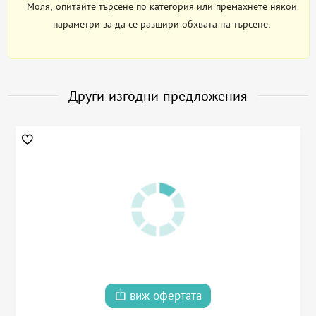
Моля, опитайте търсене по категория или премахнете някои
параметри за да се разшири обхвата на търсене.
Други изгодни предложения
виж офертата