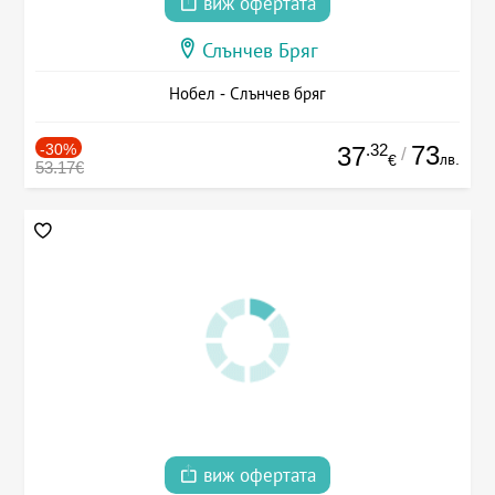
виж офертата
Слънчев Бряг
Нобел - Слънчев бряг
-30%
.32
73
37
/
лв.
€
53.17€
виж офертата