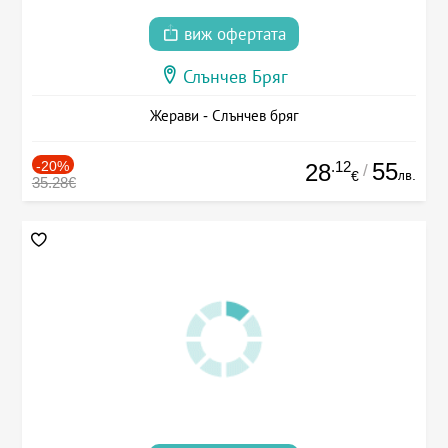
виж офертата
Слънчев Бряг
Жерави - Слънчев бряг
-20%
.12
55
28
/
лв.
€
35.28€