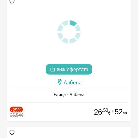
виж офертата
Албена
Елица - Албена
-25%
.59
52
26
/
лв.
€
35.54€