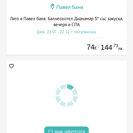
Павел Баня
Лято в Павел баня: Балнеохотел Дианамар 5* със закуска,
вечеря и СПА
Дата: 23.07 - 22.12 + полупансион
74
.73
144
/
€
лв.
виж офертата