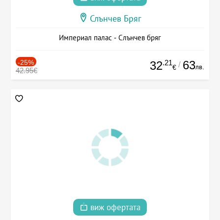
Слънчев Бряг
Империал палас - Слънчев бряг
-25%
.21
63
32
/
лв.
€
42.95€
виж офертата