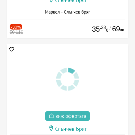
Слънчев Бряг
Марвел - Слънчев бряг
-30%
.28
69
35
/
лв.
€
50.11€
виж офертата
Слънчев Бряг