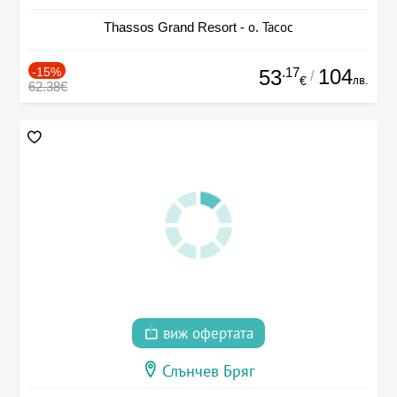
Thassos Grand Resort - о. Тасос
-15%
.17
104
53
/
лв.
€
62.38€
виж офертата
Слънчев Бряг