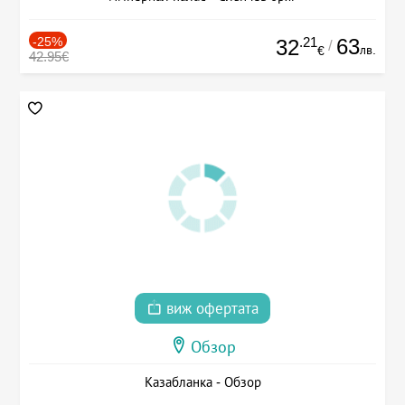
-25%
.21
63
32
/
лв.
€
42.95€
виж офертата
Обзор
Казабланка - Обзор