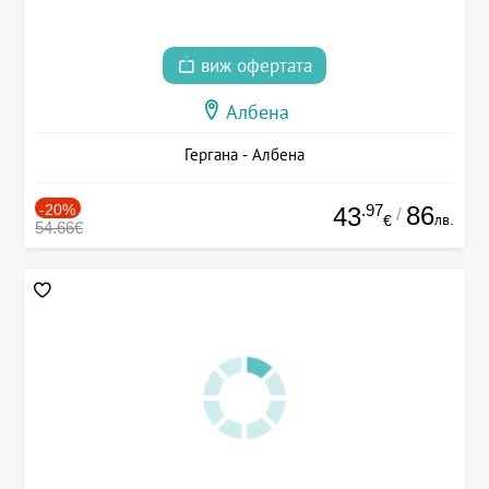
виж офертата
Албена
Гергана - Албена
-20%
.97
86
43
/
лв.
€
54.66€