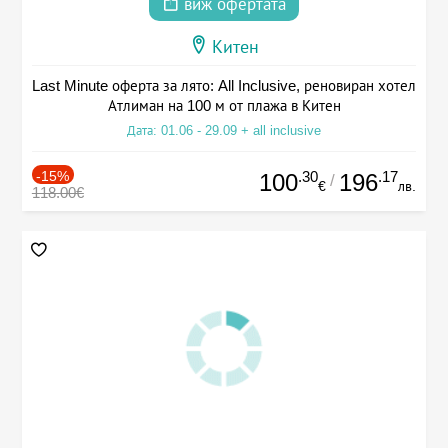
виж офертата
Китен
Last Minute оферта за лято: All Inclusive, реновиран хотел
Атлиман на 100 м от плажа в Китен
Дата: 01.06 - 29.09 + all inclusive
-15%
.30
.17
100
196
/
€
лв.
118.00€