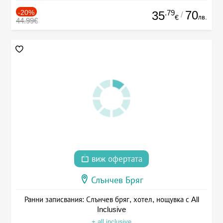
-20%
.79
70
35
/
лв.
€
44.99€
виж офертата
Слънчев Бряг
Ранни записвания: Слънчев бряг, хотел, нощувка с All
Inclusive
+ all inclusive