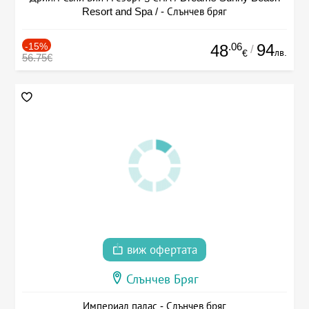
Resort and Spa / - Слънчев бряг
-15%
.06
94
48
/
лв.
€
56.75€
виж офертата
Слънчев Бряг
Империал палас - Слънчев бряг