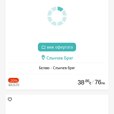
виж офертата
Слънчев Бряг
Белвю - Слънчев бряг
-20%
.86
76
38
/
лв.
€
48.57€