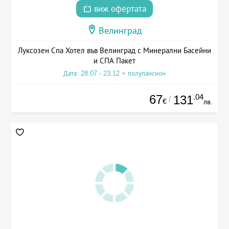
виж офертата
Велинград
Луксозен Спа Хотел във Велинград с Минерални Басейни
и СПА Пакет
Дата: 28.07 - 23.12 + полупансион
67
.04
131
/
€
лв.