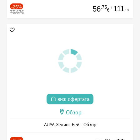
-25%
.75
111
56
/
лв.
€
75.67€
виж офертата
Обзор
АЛУА Хелиос Бей - Обзор