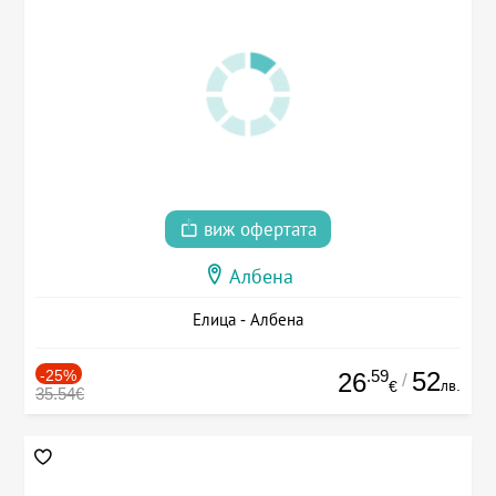
виж офертата
Албена
Елица - Албена
-25%
.59
52
26
/
лв.
€
35.54€