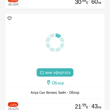
-15%
.68
60
30
/
лв.
€
36.30€
виж офертата
Обзор
Алуа Сън Хелиос Бийч - Обзор
-14%
.99
43
21
/
лв.
€
25.57€