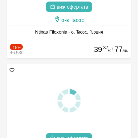
виж офертата
о-в Тасос
Ntinas Filoxenia - о. Тасос, Гърция
-15%
.37
77
39
/
лв.
€
46.53€