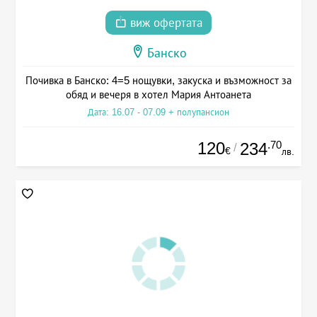
виж офертата
Банско
Почивка в Банско: 4=5 нощувки, закуска и възможност за
обяд и вечеря в хотел Мария Антоанета
Дата: 16.07 - 07.09 + полупансион
120
.70
234
/
€
лв.