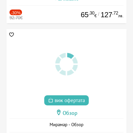
-30%
.30
.72
65
127
/
€
лв.
92.70€
виж офертата
Обзор
Мирамар - Обзор