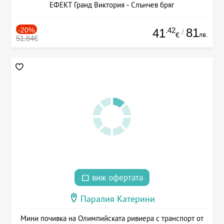
ЕФЕКТ Гранд Виктория - Слънчев бряг
-20%
.42
81
41
/
лв.
€
51.64€
виж офертата
Паралия Катерини
Мини почивка на Олимпийската ривиера с транспорт от