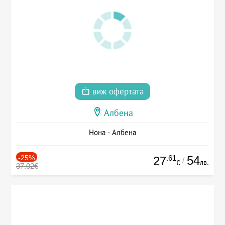
виж офертата
Албена
Нона - Албена
-25%
.61
54
27
/
лв.
€
37.02€