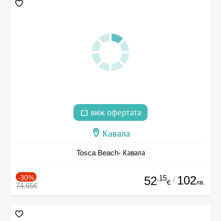
виж офертата
Кавала
Tosca Beach- Кавала
-30%
.15
102
52
/
лв.
€
74.65€