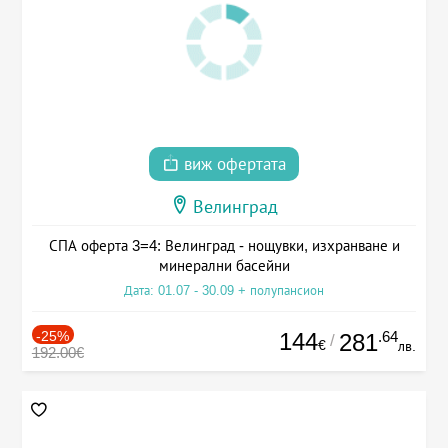
виж офертата
Велинград
СПА оферта 3=4: Велинград - нощувки, изхранване и
минерални басейни
Дата: 01.07 - 30.09 + полупансион
-25%
144
.64
281
/
€
лв.
192.00€