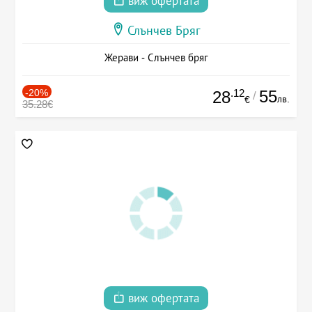
виж офертата
Слънчев Бряг
Жерави - Слънчев бряг
-20%
.12
55
28
/
лв.
€
35.28€
виж офертата