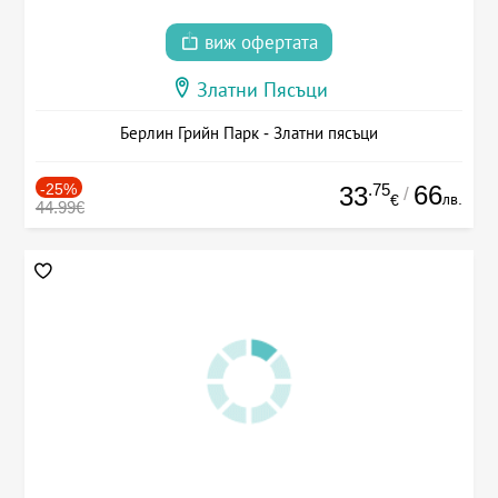
виж офертата
Златни Пясъци
Берлин Грийн Парк - Златни пясъци
-25%
.75
66
33
/
лв.
€
44.99€