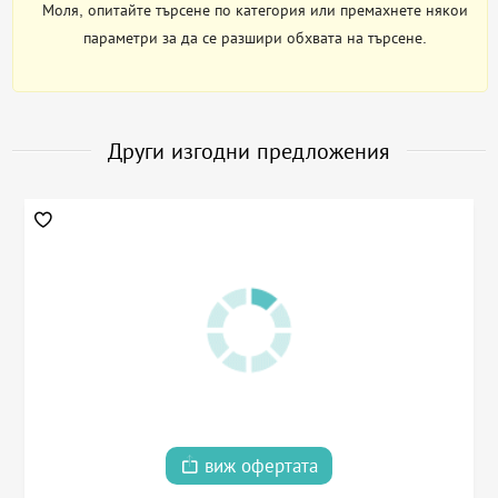
Моля, опитайте търсене по категория или премахнете някои
параметри за да се разшири обхвата на търсене.
Други изгодни предложения
виж офертата