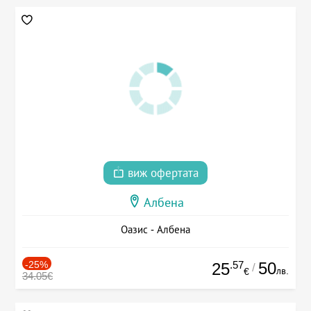
виж офертата
Албена
Оазис - Албена
-25%
.57
50
25
/
лв.
€
34.05€