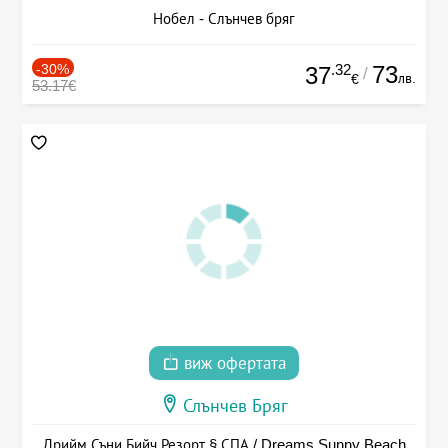
Нобел - Слънчев бряг
-30%
.32
73
37
/
лв.
€
53.17€
виж офертата
Слънчев Бряг
Дрийм Съни Бийч Резорт § СПА / Dreams Sunny Beach