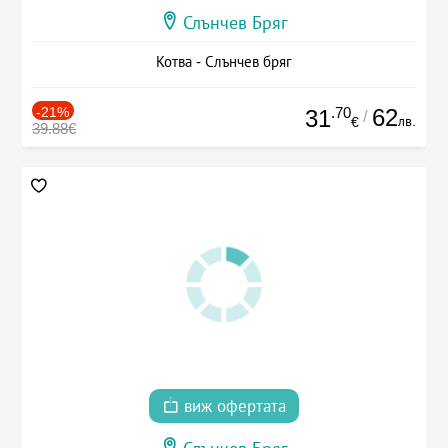
Слънчев Бряг
Котва - Слънчев бряг
-21%
.70
62
31
/
лв.
€
39.88€
виж офертата