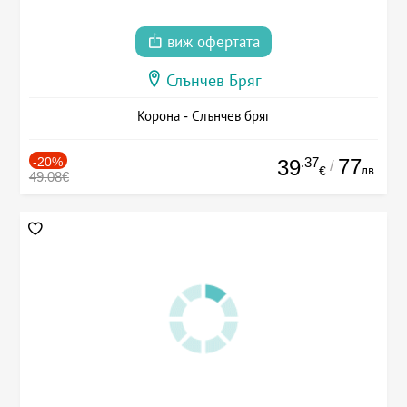
виж офертата
Слънчев Бряг
Корона - Слънчев бряг
-20%
.37
77
39
/
лв.
€
49.08€