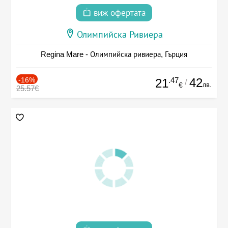
виж офертата
Олимпийска Ривиера
Regina Mare - Олимпийска ривиера, Гърция
-16%
.47
42
21
/
лв.
€
25.57€