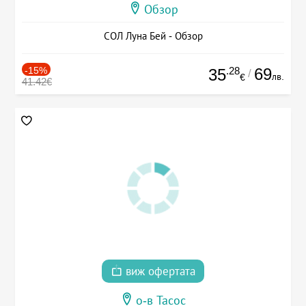
Обзор
СОЛ Луна Бей - Обзор
-15%
.28
69
35
/
лв.
€
41.42€
виж офертата
о-в Тасос