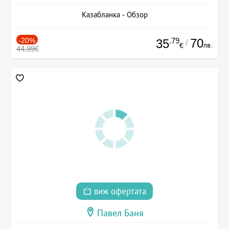
Казабланка - Обзор
-20%
.79
70
35
/
лв.
€
44.99€
виж офертата
Павел Баня