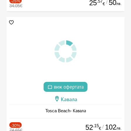
-25%
.57
50
25
/
лв.
€
34.05€
виж офертата
Кавала
Tosca Beach- Кавала
-30%
.15
102
52
/
лв.
€
74.65€