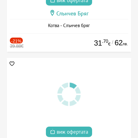
виж офертата
Слънчев Бряг
Котва - Слънчев бряг
-21%
.70
62
31
/
лв.
€
39.88€
виж офертата