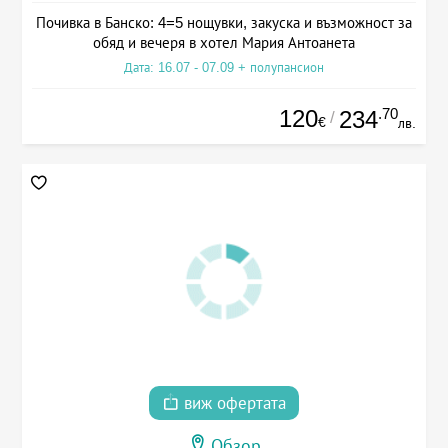
Почивка в Банско: 4=5 нощувки, закуска и възможност за
обяд и вечеря в хотел Мария Антоанета
Дата: 16.07 - 07.09 + полупансион
120
.70
234
/
€
лв.
виж офертата
Обзор