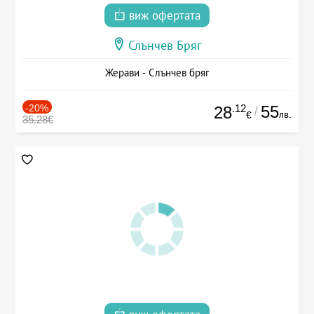
виж офертата
Слънчев Бряг
Жерави - Слънчев бряг
-20%
.12
55
28
/
лв.
€
35.28€