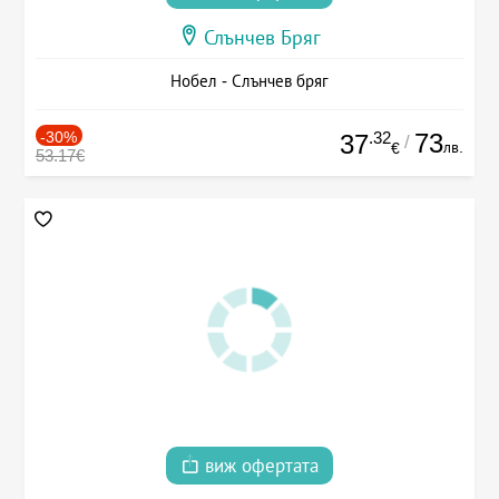
Слънчев Бряг
Нобел - Слънчев бряг
-30%
.32
73
37
/
лв.
€
53.17€
виж офертата