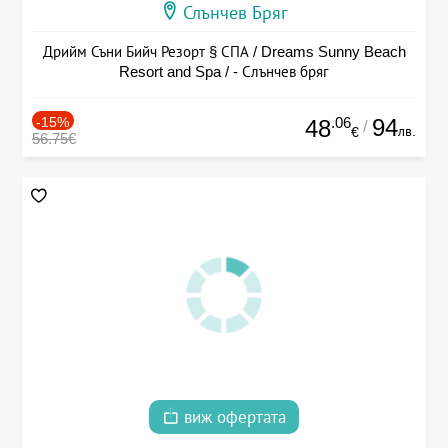
Слънчев Бряг
Дрийм Съни Бийч Резорт § СПА / Dreams Sunny Beach
Resort and Spa / - Слънчев бряг
-15%
.06
94
48
/
лв.
€
56.75€
виж офертата