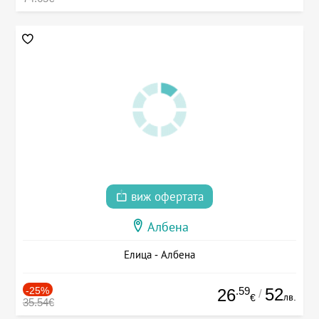
виж офертата
Албена
Елица - Албена
-25%
.59
52
26
/
лв.
€
35.54€