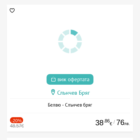
виж офертата
Слънчев Бряг
Белвю - Слънчев бряг
-20%
.86
76
38
/
лв.
€
48.57€