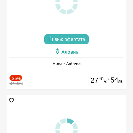
виж офертата
Албена
Нона - Албена
-25%
.61
54
27
/
лв.
€
37.02€