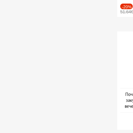
-20%
51.64
Поч
зак
веч
Дат