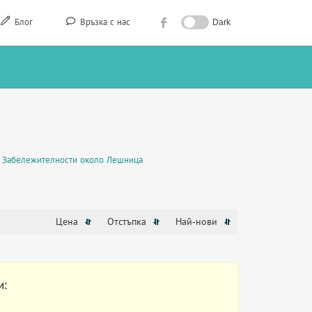
Блог
Връзка с нас
Dark
Забележителности около Лешница
Цена
Отстъпка
Най-нови
и: