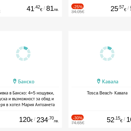
.42
81
-25%
.57
41
25
/
/
лв.
€
€
€
34.05€
Банско
Кавала
ивка в Банско: 4=5 нощувки,
Tosca Beach- Кавала
уска и възможност за обяд и
еря в хотел Мария Антоанета
а: 16.07 - 07.09 + полупансион
120
.70
-30%
.15
1
234
52
/
/
€
лв.
€
74.65€