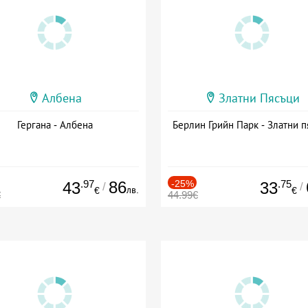
Албена
Златни Пясъци
Гергана - Албена
Берлин Грийн Парк - Златни п
.97
86
-25%
.75
43
33
/
/
лв.
€
€
€
44.99€