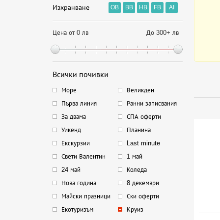
Изхранване
OB
BB
HB
FB
AI
Цена от 0 лв
До 300+ лв
Всички почивки
Море
Великден
Първа линия
Ранни записвания
За двама
СПА оферти
Уикенд
Планина
Екскурзии
Last minute
Свети Валентин
1 май
24 май
Коледа
Нова година
8 декември
Майски празници
Ски оферти
Екотуризъм
Круиз