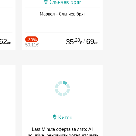
Слънчев Бряг
Марвел - Слънчев бряг
62
-30%
.28
69
35
/
лв.
лв.
€
50.11€
Китен
Last Minute оферта за лято: All
Inclusive, реновиран хотел Атлиман