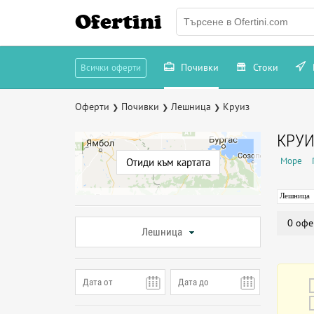
Ofertini
Почивки
Стоки
Всички оферти
Оферти
Почивки
Лешница
Круиз
❯
❯
❯
КРУИ
Море
Отиди към картата
Лешница
0 офе
Лешница