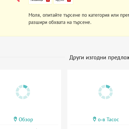
Моля, опитайте търсене по категория или пре
разшири обхвата на търсене.
Други изгодни предло
Обзор
о-в Тасос