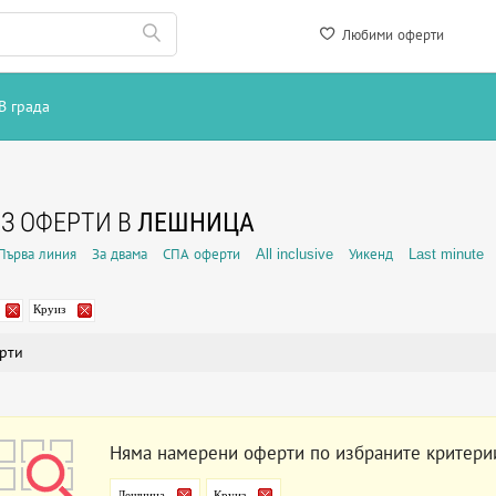
Любими оферти
В града
З ОФЕРТИ В
ЛЕШНИЦА
Първа линия
За двама
СПА оферти
All inclusive
Уикенд
Last minute
Круиз
рти
Няма намерени оферти по избраните критери
Лешница
Круиз