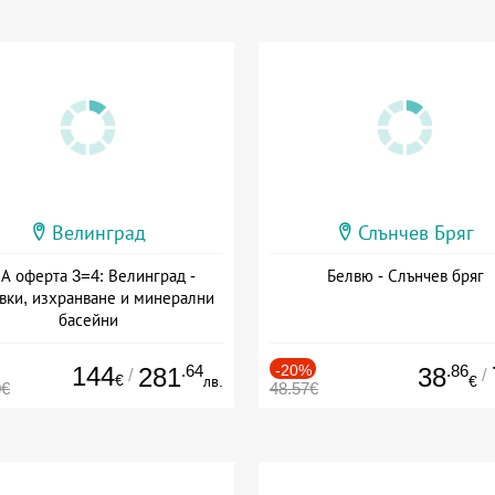
Велинград
Слънчев Бряг
А оферта 3=4: Велинград -
Белвю - Слънчев бряг
вки, изхранване и минерални
басейни
а: 01.07 - 30.09 + полупансион
144
.64
-20%
.86
281
38
/
/
€
лв.
€
0€
48.57€