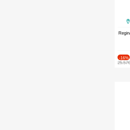
Regin
-16%
25.57