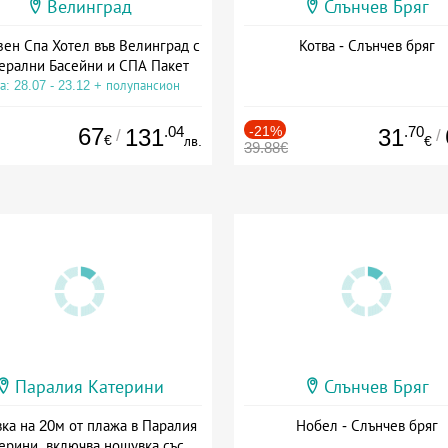
Велинград
Слънчев Бряг
зен Спа Хотел във Велинград с
Котва - Слънчев бряг
ерални Басейни и СПА Пакет
а: 28.07 - 23.12 + полупансион
67
.04
-21%
.70
131
31
/
/
€
лв.
€
39.88€
Паралия Катерини
Слънчев Бряг
ка на 20м от плажа в Паралия
Нобел - Слънчев бряг
ерини, включва нощувка със