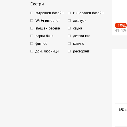
Екстри
вътрешен басейн
минерален басейн
Wi-Fi интернет
джакузи
-15%
външен басейн
сауна
41.42
парна баня
детски кът
фитнес
казино
дом. любимци
ресторант
ЕФЕК