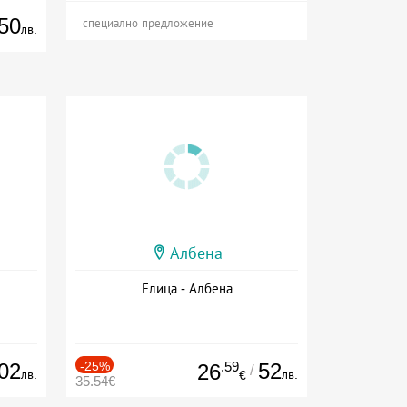
50
специално предложение
лв.
Албена
Елица - Албена
02
-25%
.59
52
26
/
лв.
лв.
€
35.54€