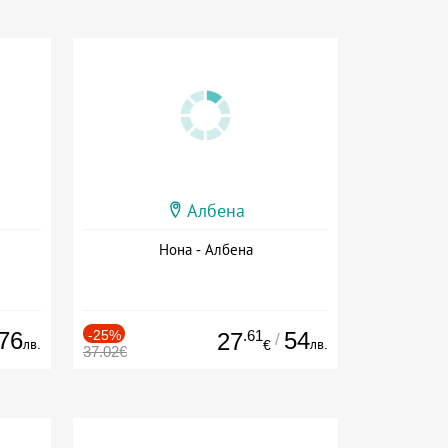
Албена
Нона - Албена
76
-25%
.61
54
27
/
лв.
лв.
€
37.02€