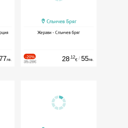
Слънчев Бряг
ърция
Жерави - Слънчев бряг
77
-20%
.12
55
28
/
лв.
лв.
€
35.28€