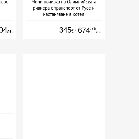
асос
Мини почивка на Олимпийската
ривиера с транспорт от Русе и
настаняване в хотел
Дата: 18.09 - 23.09 + закуска
04
345
.76
674
/
лв.
€
лв.