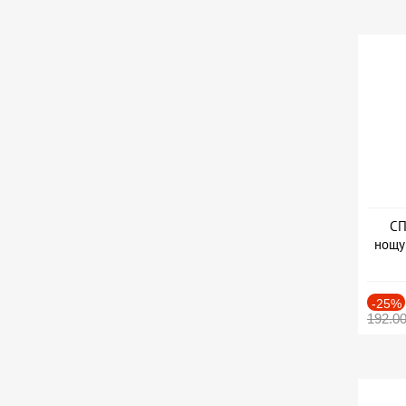
СП
нощу
Дат
-25%
192.0