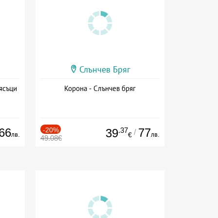
Слънчев Бряг
ясъци
Корона - Слънчев бряг
66
-20%
.37
77
39
/
лв.
лв.
€
49.08€