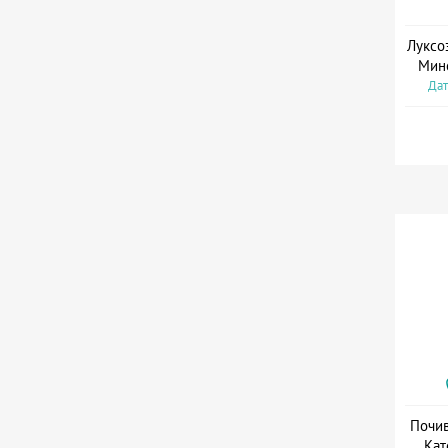
Луксо
Мин
Дат
Почив
Кат