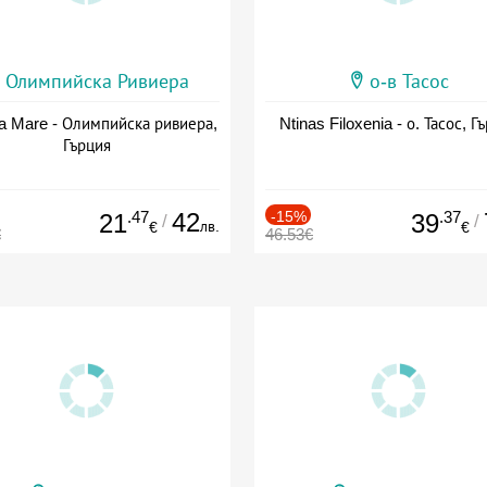
Олимпийска Ривиера
о-в Тасос
a Mare - Олимпийска ривиера,
Ntinas Filoxenia - о. Тасос, Г
Гърция
.47
42
-15%
.37
21
39
/
/
лв.
€
€
€
46.53€