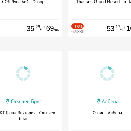
СОЛ Луна Бей - Обзор
Thassos Grand Resort - о. Т
.28
69
-15%
.17
1
35
53
/
/
лв.
€
€
€
62.38€
Слънчев Бряг
Албена
Т Гранд Виктория - Слънчев
Оазис - Албена
бряг