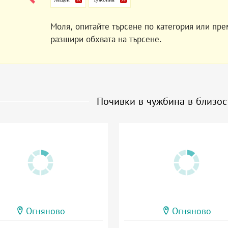
Моля, опитайте търсене по категория или пре
разшири обхвата на търсене.
Почивки в чужбина в близо
Огняново
Огняново