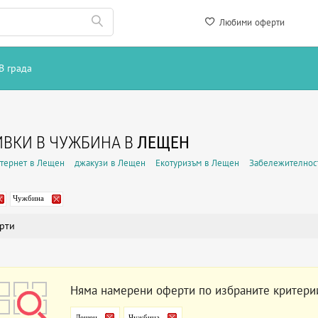
Любими оферти
В града
ВКИ В ЧУЖБИНА В
ЛЕЩЕН
нтернет в Лещен
джакузи в Лещен
Екотуризъм в Лещен
Забележителнос
Чужбина
рти
Няма намерени оферти по избраните критери
Лещен
Чужбина