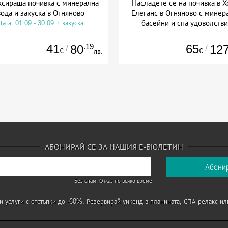
ксираща почивка с минерална
Насладете се на почивка в Х
вода и закуска в Огняново
Елеганс в Огняново с минер
басейни и спа удоволстви
Дата: 01.09 - 30.09 + закуска
Дата: 01.07 - 30.09 + полупан
41
.19
65
80
12
/
/
€
€
лв.
АБОНИРАЙ СЕ ЗА НАШИЯ Е-БЮЛЕТИН
Без спам. Отказ по всяко време.
 услуги с отстъпки до -60%. Резервирай уикенд в планината, СПА релакс ил