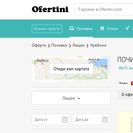
Ofertini
Почивки
Стоки
Всички оферти
Оферти
Почивки
Лещен
Чужбина
❯
❯
❯
ПОЧИ
Wi-Fi и
Отиди към картата
Лещен
0 офе
Лещен