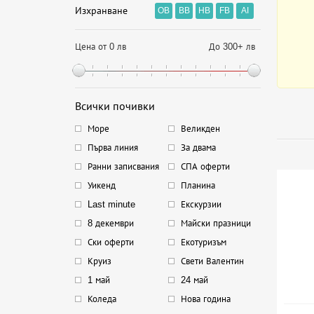
Изхранване
OB
BB
HB
FB
AI
Цена от 0 лв
До 300+ лв
Всички почивки
Море
Великден
Първа линия
За двама
Ранни записвания
СПА оферти
Уикенд
Планина
Last minute
Екскурзии
8 декември
Майски празници
Ски оферти
Екотуризъм
Круиз
Свети Валентин
1 май
24 май
Коледа
Нова година