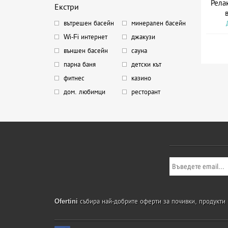
Рела
Екстри
вътрешен басейн
минерален басейн
Wi-Fi интернет
джакузи
външен басейн
сауна
парна баня
детски кът
фитнес
казино
дом. любимци
ресторант
Ofertini
събира най-добрите оферти за почивки, продукти и