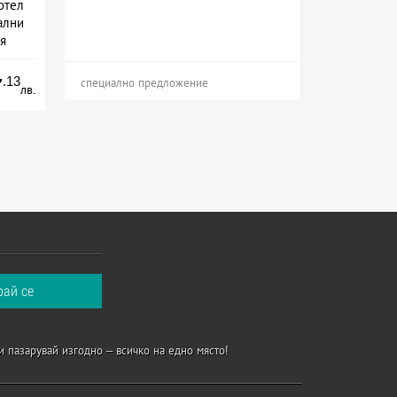
отел
ални
я
сион
.13
7
специално предложение
лв.
и пазарувай изгодно – всичко на едно място!