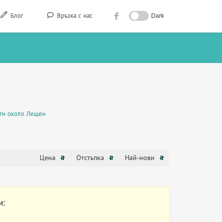
Блог
Връзка с нас
Dark
ти около Лещен
Цена
Отстъпка
Най-нови
и: