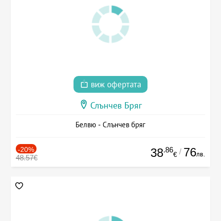
виж офертата
Слънчев Бряг
Белвю - Слънчев бряг
-20%
.86
76
38
/
лв.
€
48.57€