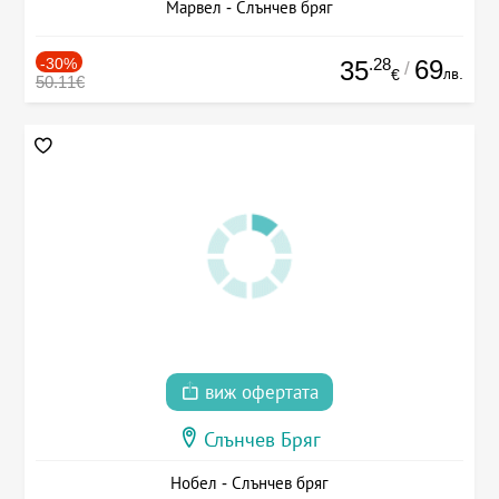
Марвел - Слънчев бряг
-30%
.28
69
35
/
лв.
€
50.11€
виж офертата
Слънчев Бряг
Нобел - Слънчев бряг