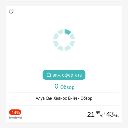
виж офертата
Обзор
Алуа Сън Хелиос Бийч - Обзор
-14%
.99
43
21
/
лв.
€
25.57€