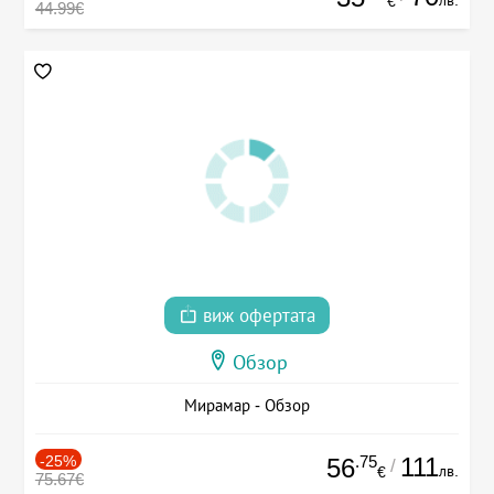
лв.
€
44.99€
виж офертата
Обзор
Мирамар - Обзор
-25%
.75
111
56
/
лв.
€
75.67€