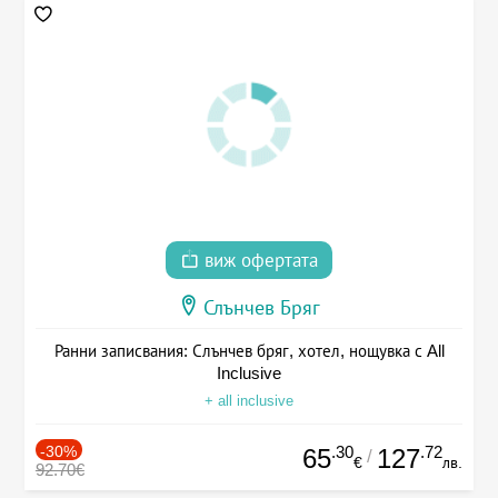
виж офертата
Слънчев Бряг
Ранни записвания: Слънчев бряг, хотел, нощувка с All
Inclusive
+ all inclusive
-30%
.30
.72
65
127
/
€
лв.
92.70€