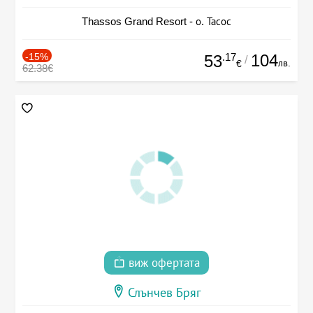
Thassos Grand Resort - о. Тасос
-15%
.17
104
53
/
лв.
€
62.38€
виж офертата
Слънчев Бряг