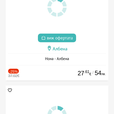
виж офертата
Албена
Нона - Албена
-25%
.61
54
27
/
лв.
€
37.02€