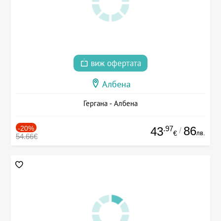
виж офертата
Албена
Гергана - Албена
-20%
.97
86
43
/
лв.
€
54.66€