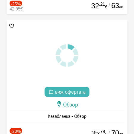
-25%
.21
63
32
/
лв.
€
42.95€
виж офертата
Обзор
Казабланка - Обзор
-20%
.79
70
35
/