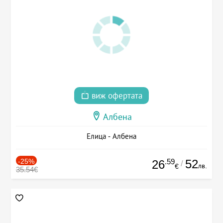
виж офертата
Албена
Елица - Албена
-25%
.59
52
26
/
лв.
€
35.54€