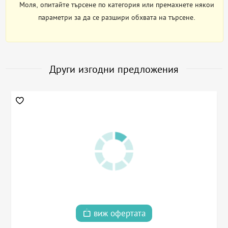
Моля, опитайте търсене по категория или премахнете някои
параметри за да се разшири обхвата на търсене.
Други изгодни предложения
виж офертата