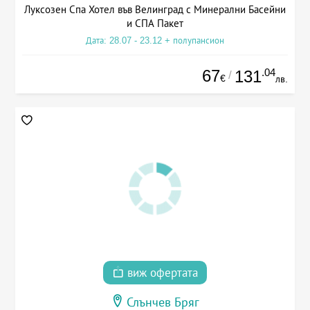
Луксозен Спа Хотел във Велинград с Минерални Басейни
и СПА Пакет
Дата: 28.07 - 23.12 + полупансион
67
.04
131
/
€
лв.
виж офертата
Слънчев Бряг