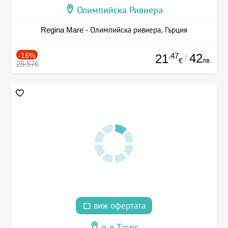
Олимпийска Ривиера
Regina Mare - Олимпийска ривиера, Гърция
-16%
.47
42
21
/
лв.
€
25.57€
виж офертата
о-в Тасос