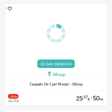
виж офертата
Обзор
Сънрайз Ол Суит Резорт - Обзор
-24%
.57
50
25
/
лв.
€
33.75€