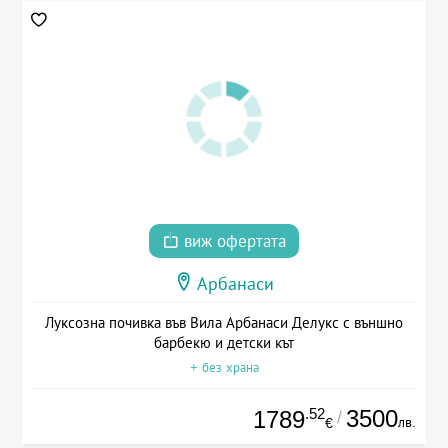
виж офертата
Арбанаси
Луксозна почивка във Вила Арбанаси Делукс с външно
барбекю и детски кът
+ без храна
.52
3500
1789
/
лв.
€