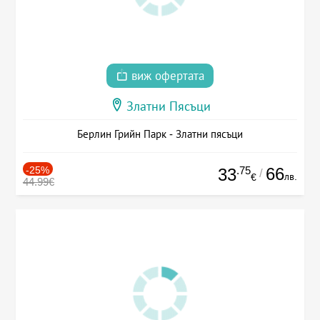
виж офертата
Златни Пясъци
Берлин Грийн Парк - Златни пясъци
-25%
.75
66
33
/
лв.
€
44.99€