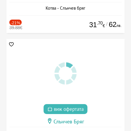
Котва - Слънчев бряг
-21%
.70
62
31
/
лв.
€
39.88€
виж офертата
Слънчев Бряг