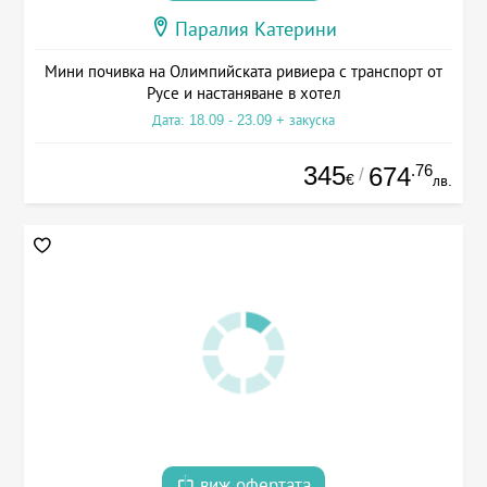
Паралия Катерини
Мини почивка на Олимпийската ривиера с транспорт от
Русе и настаняване в хотел
Дата: 18.09 - 23.09 + закуска
345
.76
674
/
€
лв.
виж офертата