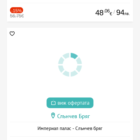
-15%
.06
94
48
/
лв.
€
56.75€
виж офертата
Слънчев Бряг
Империал палас - Слънчев бряг