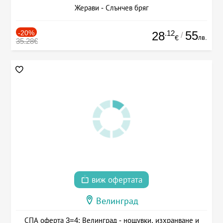
Жерави - Слънчев бряг
-20%
.12
55
28
/
лв.
€
35.28€
виж офертата
Велинград
СПА оферта 3=4: Велинград - нощувки, изхранване и