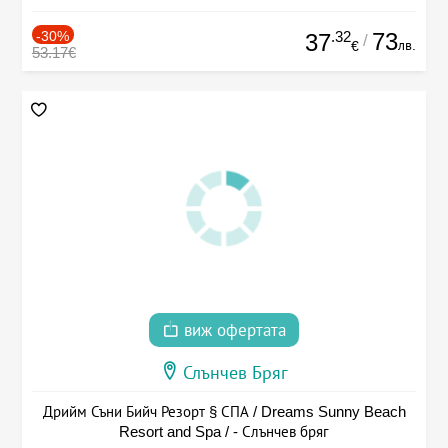
-30%
.32
73
37
/
лв.
€
53.17€
виж офертата
Слънчев Бряг
Дрийм Съни Бийч Резорт § СПА / Dreams Sunny Beach
Resort and Spa / - Слънчев бряг