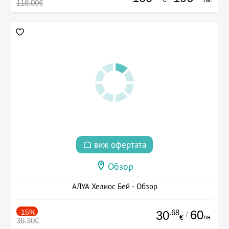
118.00€
виж офертата
Обзор
АЛУА Хелиос Бей - Обзор
-15%
.68
60
30
/
лв.
€
36.30€