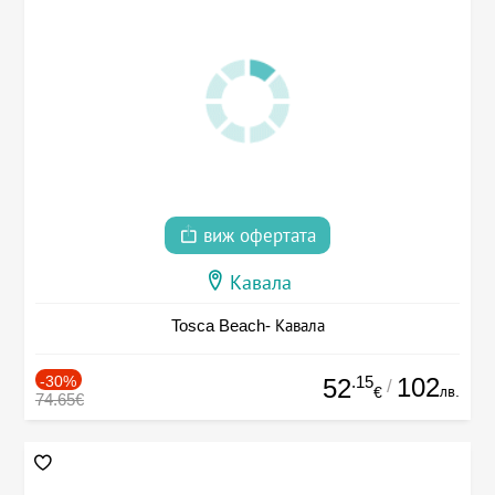
виж офертата
Кавала
Tosca Beach- Кавала
-30%
.15
102
52
/
лв.
€
74.65€