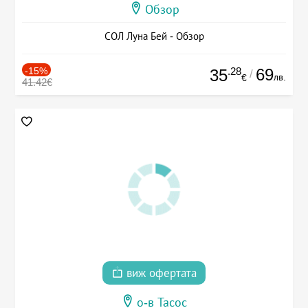
Обзор
СОЛ Луна Бей - Обзор
-15%
.28
69
35
/
лв.
€
41.42€
виж офертата
о-в Тасос