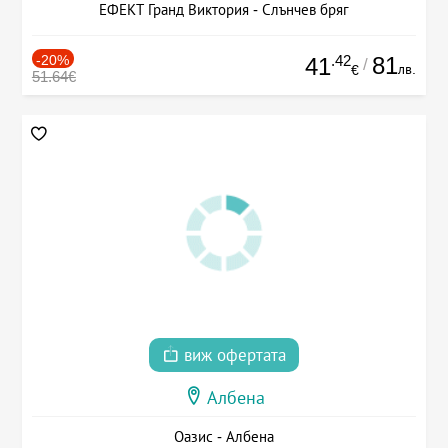
ЕФЕКТ Гранд Виктория - Слънчев бряг
-20%
.42
81
41
/
лв.
€
51.64€
виж офертата
Албена
Оазис - Албена