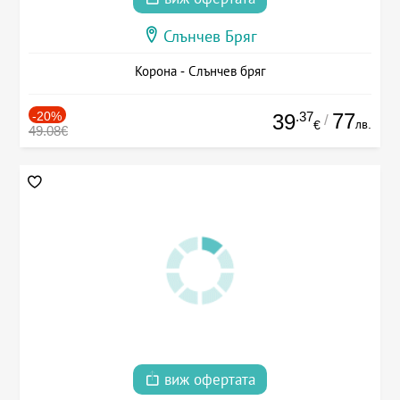
Слънчев Бряг
Корона - Слънчев бряг
-20%
.37
77
39
/
лв.
€
49.08€
виж офертата