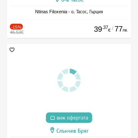
Ntinas Filoxenia - о. Тасос, Гърция
-15%
.37
77
39
/
лв.
€
46.53€
виж офертата
Слънчев Бряг