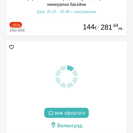
минерални басейни
Дата: 01.07 - 30.09 + полупансион
-25%
144
.64
281
/
€
лв.
192.00€
виж офертата
Велинград