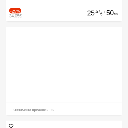
-25%
.57
50
25
/
лв.
€
34.05€
специално предложение