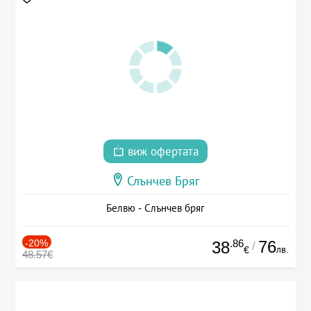
виж офертата
Слънчев Бряг
Белвю - Слънчев бряг
-20%
.86
76
38
/
лв.
€
48.57€