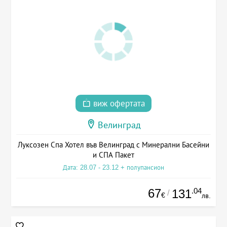
виж офертата
Велинград
Луксозен Спа Хотел във Велинград с Минерални Басейни
и СПА Пакет
Дата: 28.07 - 23.12 + полупансион
67
.04
131
/
€
лв.