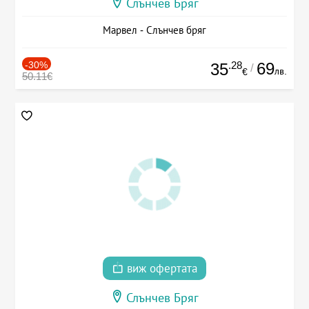
Слънчев Бряг
Марвел - Слънчев бряг
-30%
.28
69
35
/
лв.
€
50.11€
виж офертата
Слънчев Бряг