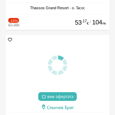
Thassos Grand Resort - о. Тасос
-15%
.17
104
53
/
лв.
€
62.38€
виж офертата
Слънчев Бряг