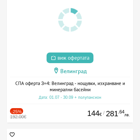
виж офертата
Велинград
СПА оферта 3=4: Велинград - нощувки, изхранване и
минерални басейни
Дата: 01.07 - 30.09 + полупансион
-25%
144
.64
281
/
€
лв.
192.00€