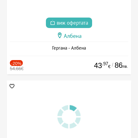
виж офертата
Албена
Гергана - Албена
-20%
.97
86
43
/
лв.
€
54.66€