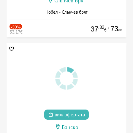
Слънчев Бряг
Нобел - Слънчев бряг
-30%
.32
73
37
/
лв.
€
53.17€
виж офертата
Банско