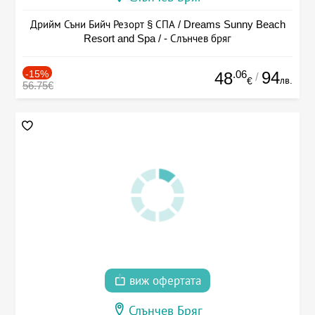
Дрийм Съни Бийч Резорт § СПА / Dreams Sunny Beach
Resort and Spa / - Слънчев бряг
-15%
.06
94
48
/
лв.
€
56.75€
виж офертата
Слънчев Бряг