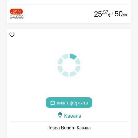
-25%
.57
50
25
/
лв.
€
34.05€
виж офертата
Кавала
Tosca Beach- Кавала