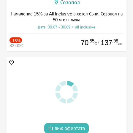
Созопол
Намаление 15% за All Inclusive в хотел Съни, Созопол на
50 м от плажа
Дата: 30.07 - 30.09 + all inclusive
-15%
.55
.98
70
137
/
€
лв.
83.00€
виж офертата