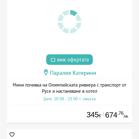
виж офертата
Паралия Катерини
Мини почивка на Олимпийската ривиера с транспорт от
Русе и настаняване в хотел
Дата: 18.09 - 23.09 + закуска
345
.76
674
/
€
лв.