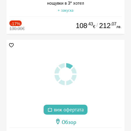
нощувки в 3* хотел
+ закуска
-17%
.43
.07
108
212
/
€
лв.
130.00€
виж офертата
Обзор