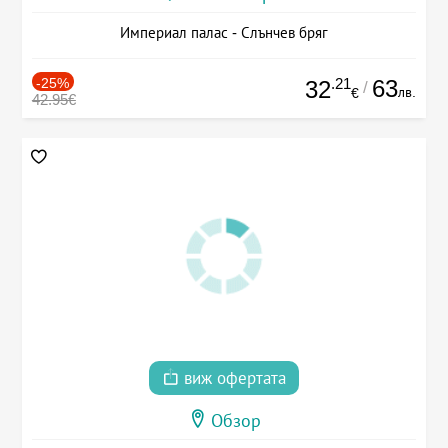
Империал палас - Слънчев бряг
-25%
.21
63
32
/
лв.
€
42.95€
виж офертата
Обзор