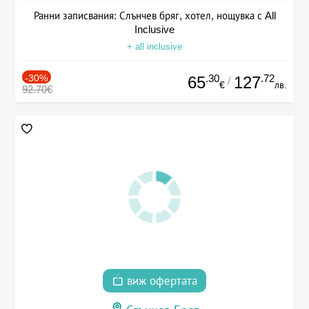
Ранни записвания: Слънчев бряг, хотел, нощувка с All
Inclusive
+ all inclusive
-30%
.30
.72
65
127
/
€
лв.
92.70€
виж офертата