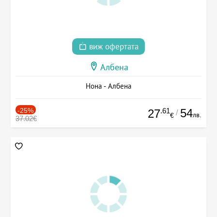
виж офертата
Албена
Нона - Албена
-25%
.61
54
27
/
лв.
€
37.02€