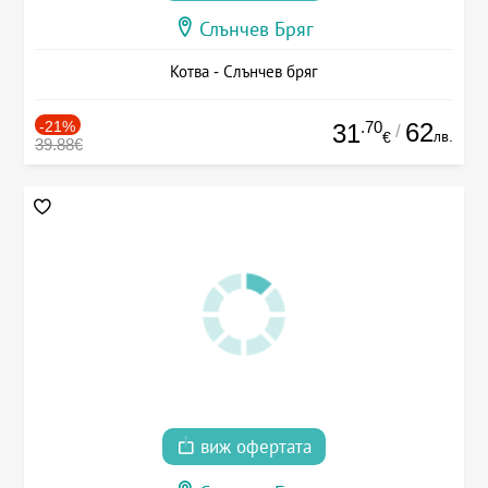
Слънчев Бряг
Котва - Слънчев бряг
-21%
.70
62
31
/
лв.
€
39.88€
виж офертата