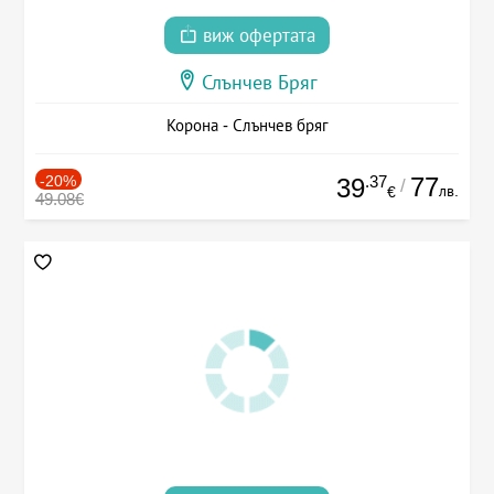
виж офертата
Слънчев Бряг
Корона - Слънчев бряг
-20%
.37
77
39
/
лв.
€
49.08€