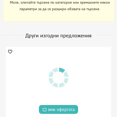
Моля, опитайте търсене по категория или премахнете някои
параметри за да се разшири обхвата на търсене.
Други изгодни предложения
виж офертата