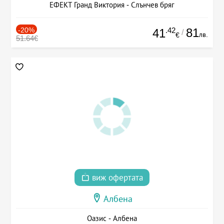
ЕФЕКТ Гранд Виктория - Слънчев бряг
-20%
.42
81
41
/
лв.
€
51.64€
виж офертата
Албена
Оазис - Албена