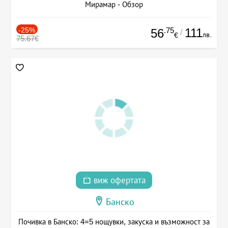
Мирамар - Обзор
-25%
.75
111
56
/
лв.
€
75.67€
виж офертата
Банско
Почивка в Банско: 4=5 нощувки, закуска и възможност за