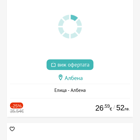
виж офертата
Албена
Елица - Албена
-25%
.59
52
26
/
лв.
€
35.54€