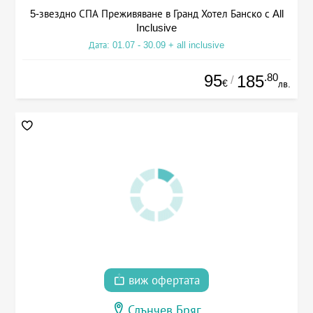
5-звездно СПА Преживяване в Гранд Хотел Банско с All
Inclusive
Дата: 01.07 - 30.09 + all inclusive
95
.80
185
/
€
лв.
виж офертата
Слънчев Бряг