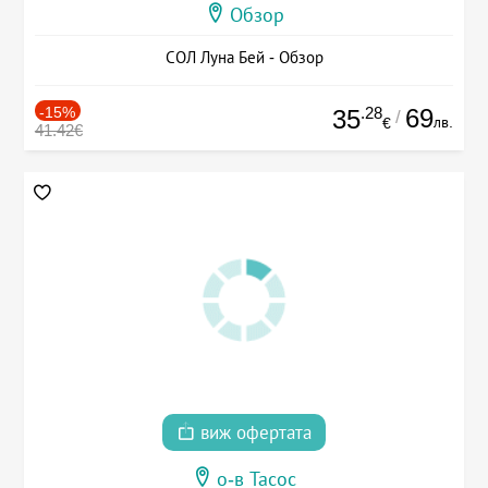
Обзор
СОЛ Луна Бей - Обзор
-15%
.28
69
35
/
лв.
€
41.42€
виж офертата
о-в Тасос