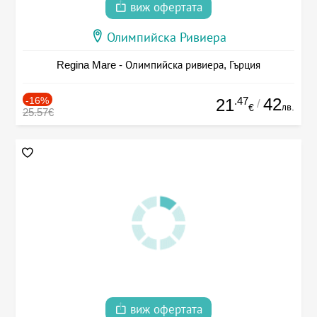
виж офертата
Олимпийска Ривиера
Regina Mare - Олимпийска ривиера, Гърция
-16%
.47
42
21
/
лв.
€
25.57€
виж офертата