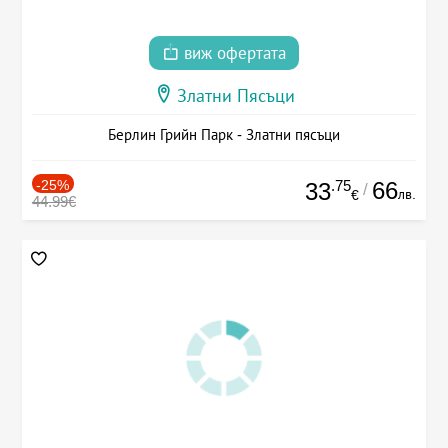
виж офертата
Златни Пясъци
Берлин Грийн Парк - Златни пясъци
-25%
.75
66
33
/
лв.
€
44.99€