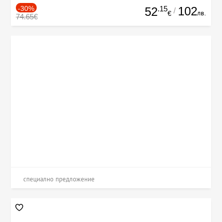
-30%
.15
102
52
/
лв.
€
74.65€
специално предложение