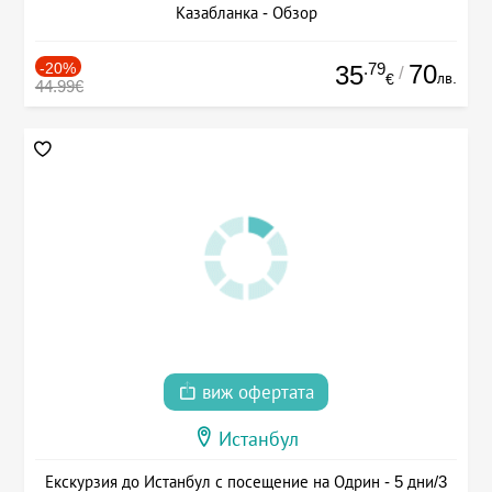
Казабланка - Обзор
-20%
.79
70
35
/
лв.
€
44.99€
виж офертата
Истанбул
Екскурзия до Истанбул с посещение на Одрин - 5 дни/3