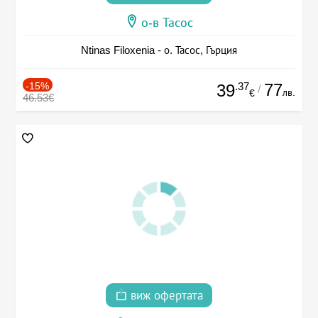
о-в Тасос
Ntinas Filoxenia - о. Тасос, Гърция
-15%
.37
77
39
/
лв.
€
46.53€
виж офертата