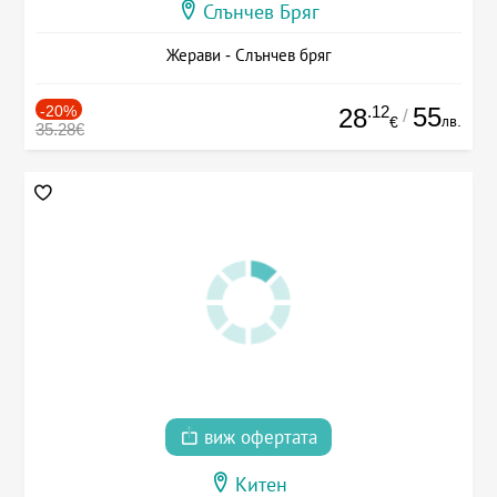
Слънчев Бряг
Жерави - Слънчев бряг
-20%
.12
55
28
/
лв.
€
35.28€
виж офертата
Китен