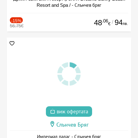
Resort and Spa / - Слънчев бряг
-15%
.06
94
48
/
лв.
€
56.75€
виж офертата
Слънчев Бряг
Империал палас - Слънчев бряг