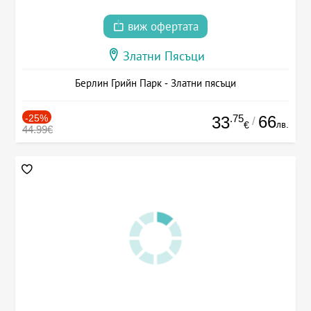
виж офертата
Златни Пясъци
Берлин Грийн Парк - Златни пясъци
-25%
.75
66
33
/
лв.
€
44.99€