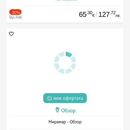
-30%
.30
.72
65
127
/
€
лв.
92.70€
виж офертата
Обзор
Мирамар - Обзор