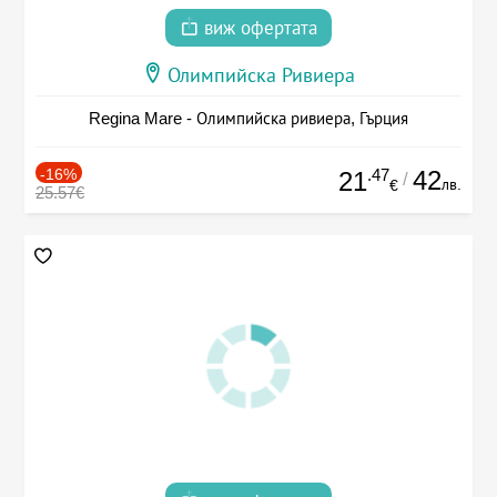
виж офертата
Олимпийска Ривиера
Regina Mare - Олимпийска ривиера, Гърция
-16%
.47
42
21
/
лв.
€
25.57€