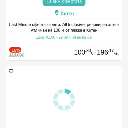
виж офертата
Китен
Last Minute оферта за лято: All Inclusive, реновиран хотел
Атлиман на 100 м от плажа в Китен
Дата: 01.06 - 29.09 + all inclusive
-15%
.30
.17
100
196
/
€
лв.
118.00€