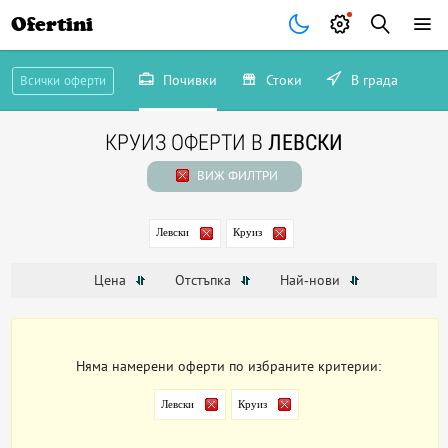
Ofertini
Почивки
Стоки
В града
Всички оферти
КРУИЗ ОФЕРТИ В
ЛЕВСКИ
ВИЖ ФИЛТРИ
Левски
Круиз
Цена
Отстъпка
Най-нови
Няма намерени оферти по избраните критерии:
Левски
Круиз