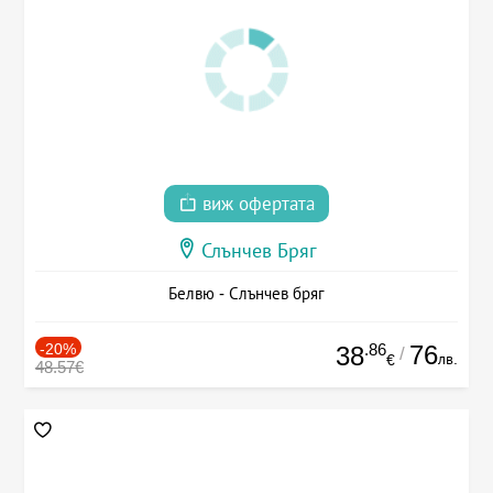
виж офертата
Слънчев Бряг
Белвю - Слънчев бряг
-20%
.86
76
38
/
лв.
€
48.57€