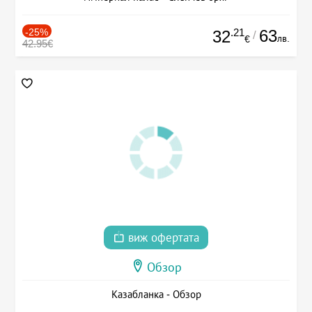
-25%
.21
63
32
/
лв.
€
42.95€
виж офертата
Обзор
Казабланка - Обзор