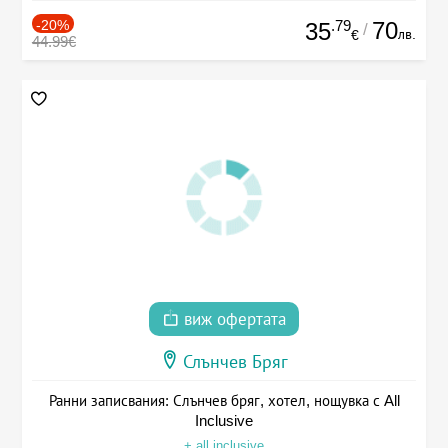
-20%
.79
70
35
/
лв.
€
44.99€
виж офертата
Слънчев Бряг
Ранни записвания: Слънчев бряг, хотел, нощувка с All
Inclusive
+ all inclusive