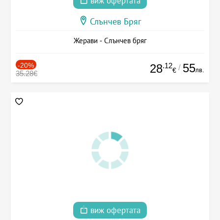
виж офертата
Слънчев Бряг
Жерави - Слънчев бряг
-20%
.12
55
28
/
лв.
€
35.28€
виж офертата