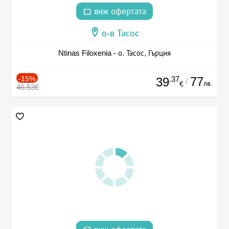
виж офертата
о-в Тасос
Ntinas Filoxenia - о. Тасос, Гърция
-15%
.37
77
39
/
лв.
€
46.53€