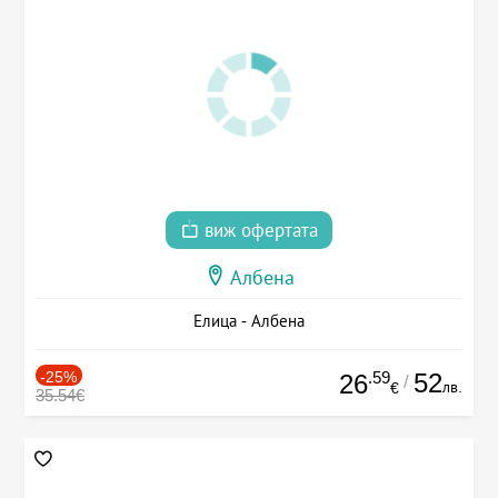
виж офертата
Албена
Елица - Албена
-25%
.59
52
26
/
лв.
€
35.54€