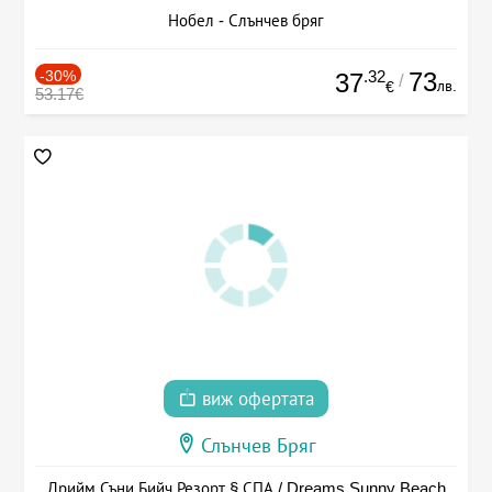
Нобел - Слънчев бряг
-30%
.32
73
37
/
лв.
€
53.17€
виж офертата
Слънчев Бряг
Дрийм Съни Бийч Резорт § СПА / Dreams Sunny Beach