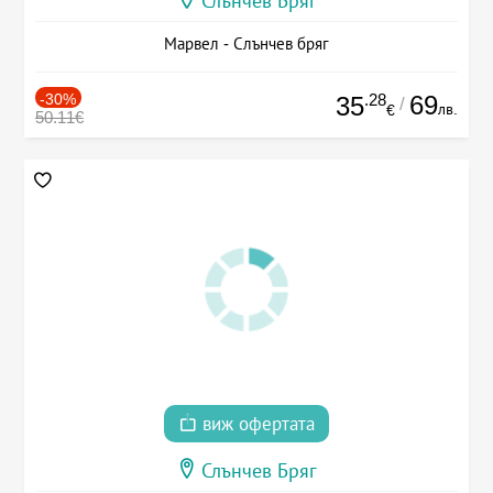
Слънчев Бряг
Марвел - Слънчев бряг
-30%
.28
69
35
/
лв.
€
50.11€
виж офертата
Слънчев Бряг