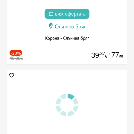
виж офертата
Слънчев Бряг
Корона - Слънчев бряг
-20%
.37
77
39
/
лв.
€
49.08€