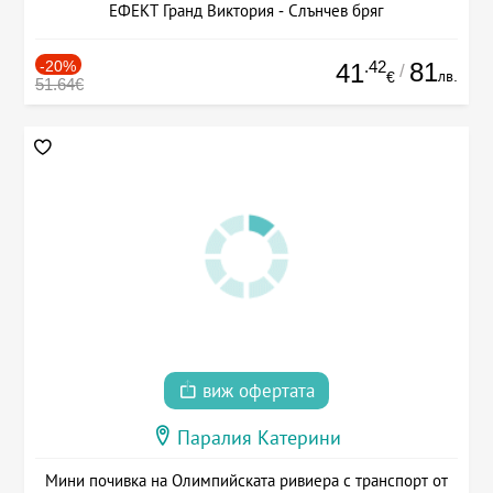
ЕФЕКТ Гранд Виктория - Слънчев бряг
-20%
.42
81
41
/
лв.
€
51.64€
виж офертата
Паралия Катерини
Мини почивка на Олимпийската ривиера с транспорт от