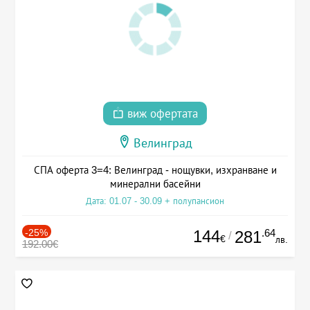
виж офертата
Велинград
СПА оферта 3=4: Велинград - нощувки, изхранване и
минерални басейни
Дата: 01.07 - 30.09 + полупансион
-25%
144
.64
281
/
€
лв.
192.00€