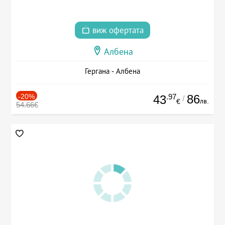
виж офертата
Албена
Гергана - Албена
-20%
.97
86
43
/
лв.
€
54.66€