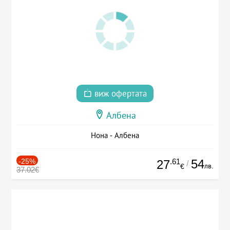
виж офертата
Албена
Нона - Албена
-25%
.61
54
27
/
лв.
€
37.02€