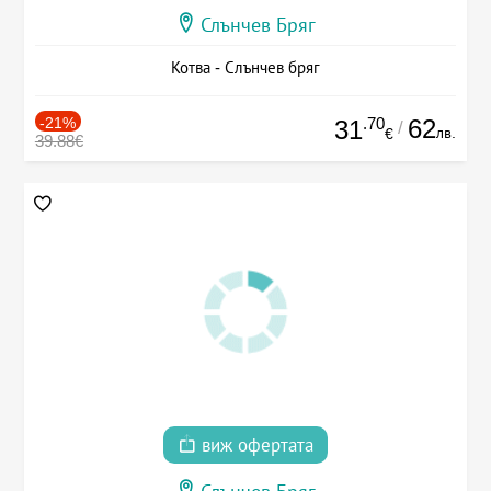
Слънчев Бряг
Котва - Слънчев бряг
-21%
.70
62
31
/
лв.
€
39.88€
виж офертата