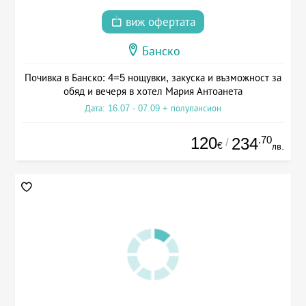
виж офертата
Банско
Почивка в Банско: 4=5 нощувки, закуска и възможност за
обяд и вечеря в хотел Мария Антоанета
Дата: 16.07 - 07.09 + полупансион
120
.70
234
/
€
лв.