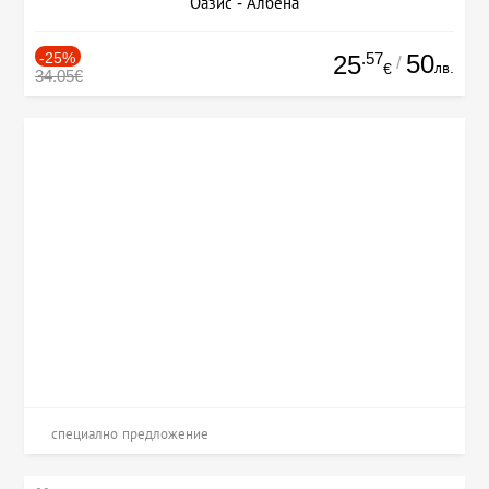
Оазис - Албена
-25%
.57
50
25
/
лв.
€
34.05€
специално предложение