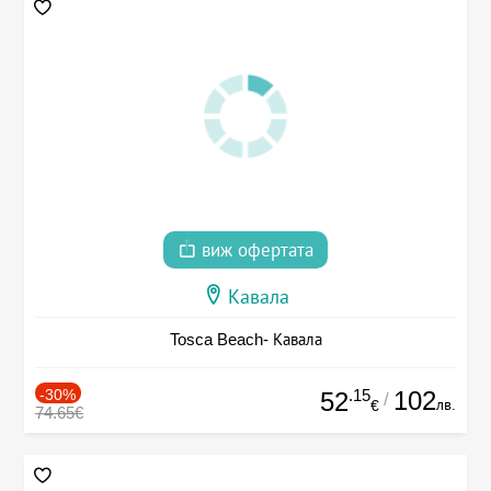
виж офертата
Кавала
Tosca Beach- Кавала
-30%
.15
102
52
/
лв.
€
74.65€