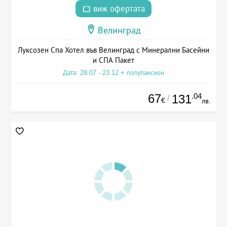
виж офертата
Велинград
Луксозен Спа Хотел във Велинград с Минерални Басейни
и СПА Пакет
Дата: 28.07 - 23.12 + полупансион
67
.04
131
/
€
лв.