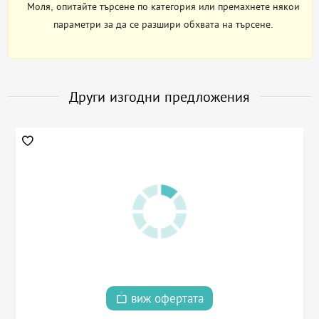
Моля, опитайте търсене по категория или премахнете някои
параметри за да се разшири обхвата на търсене.
Други изгодни предложения
виж офертата