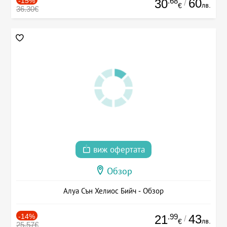
-15%
.68
60
30
/
лв.
€
36.30€
виж офертата
Обзор
Алуа Сън Хелиос Бийч - Обзор
-14%
.99
43
21
/
лв.
€
25.57€