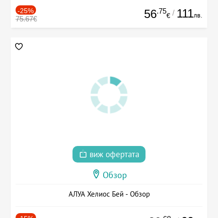
-25%
.75
111
56
/
лв.
€
75.67€
виж офертата
Обзор
АЛУА Хелиос Бей - Обзор