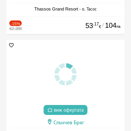
Thassos Grand Resort - о. Тасос
-15%
.17
104
53
/
лв.
€
62.38€
виж офертата
Слънчев Бряг