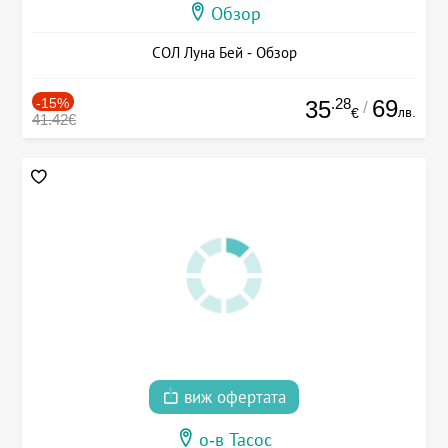
Обзор
СОЛ Луна Бей - Обзор
-15%
.28
69
35
/
лв.
€
41.42€
виж офертата
о-в Тасос