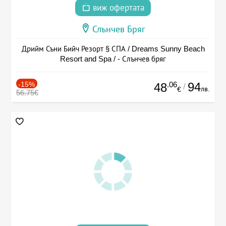
виж офертата
Слънчев Бряг
Дрийм Съни Бийч Резорт § СПА / Dreams Sunny Beach
Resort and Spa / - Слънчев бряг
-15%
.06
94
48
/
лв.
€
56.75€