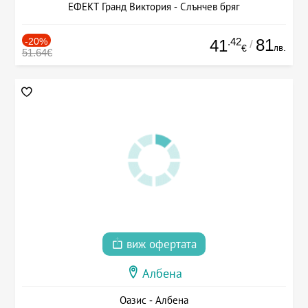
ЕФЕКТ Гранд Виктория - Слънчев бряг
-20%
.42
81
41
/
лв.
€
51.64€
виж офертата
Албена
Оазис - Албена