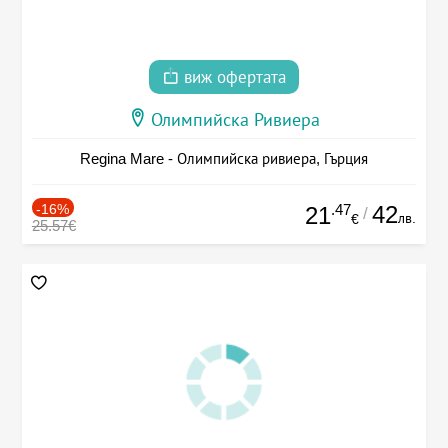
виж офертата
Олимпийска Ривиера
Regina Mare - Олимпийска ривиера, Гърция
-16%
.47
42
21
/
лв.
€
25.57€