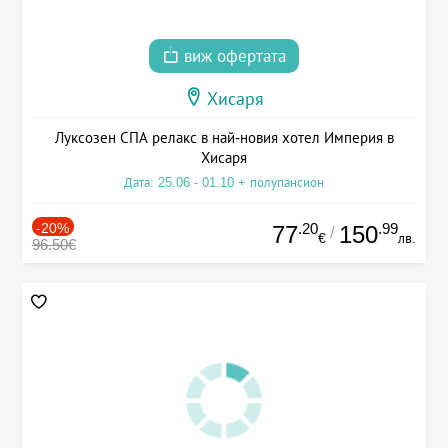
виж офертата
Хисаря
Луксозен СПА релакс в най-новия хотел Империя в
Хисаря
Дата: 25.06 - 01.10 + полупансион
-20%
.20
.99
77
150
/
€
лв.
96.50€