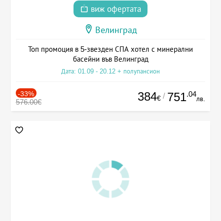
виж офертата
Велинград
Топ промоция в 5-звезден СПА хотел с минерални
басейни във Велинград
Дата: 01.09 - 20.12 + полупансион
-33%
384
.04
751
/
€
лв.
576.00€