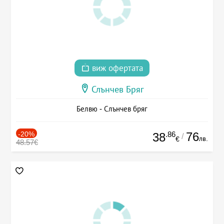
виж офертата
Слънчев Бряг
Белвю - Слънчев бряг
-20%
.86
76
38
/
лв.
€
48.57€