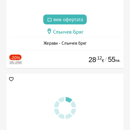
виж офертата
Слънчев Бряг
Жерави - Слънчев бряг
-20%
.12
55
28
/
лв.
€
35.28€