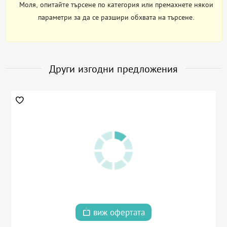
Моля, опитайте търсене по категория или премахнете някои
параметри за да се разшири обхвата на търсене.
Други изгодни предложения
виж офертата