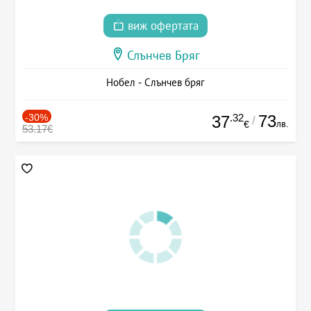
виж офертата
Слънчев Бряг
Нобел - Слънчев бряг
-30%
.32
73
37
/
лв.
€
53.17€