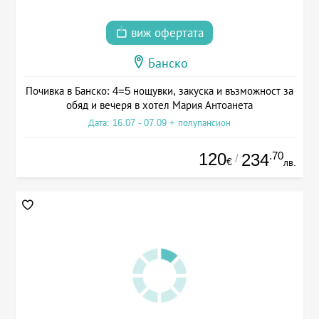
виж офертата
Банско
Почивка в Банско: 4=5 нощувки, закуска и възможност за
обяд и вечеря в хотел Мария Антоанета
Дата: 16.07 - 07.09 + полупансион
120
.70
234
/
€
лв.