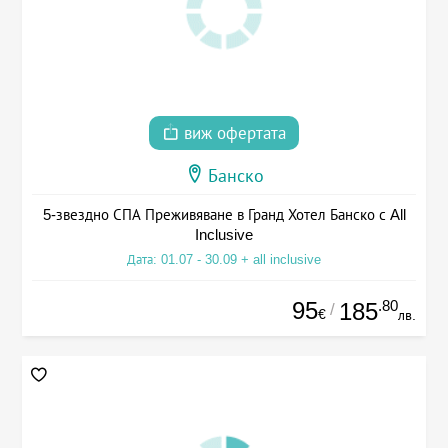
виж офертата
Банско
5-звездно СПА Преживяване в Гранд Хотел Банско с All
Inclusive
Дата: 01.07 - 30.09 + all inclusive
95
.80
185
/
€
лв.