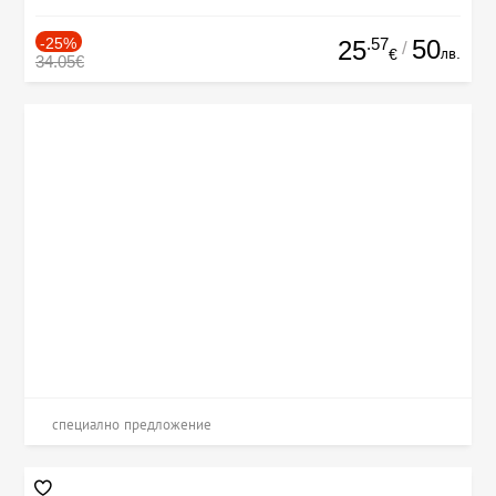
-25%
.57
50
25
/
лв.
€
34.05€
специално предложение