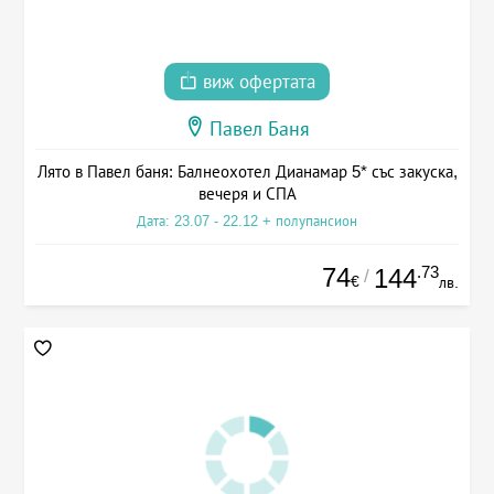
виж офертата
Павел Баня
Лято в Павел баня: Балнеохотел Дианамар 5* със закуска,
вечеря и СПА
Дата: 23.07 - 22.12 + полупансион
74
.73
144
/
€
лв.