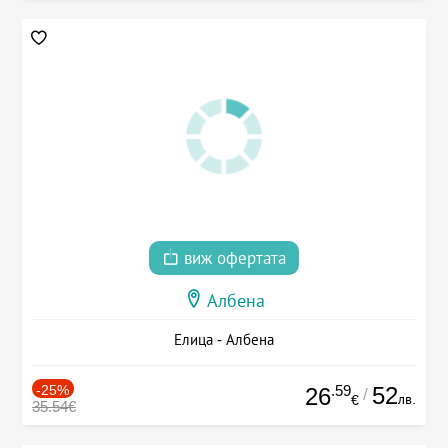
виж офертата
Албена
Елица - Албена
-25%
.59
52
26
/
лв.
€
35.54€