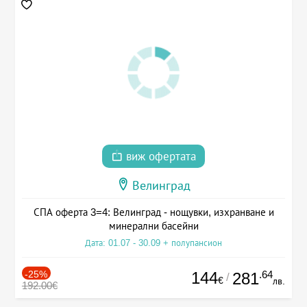
виж офертата
Велинград
СПА оферта 3=4: Велинград - нощувки, изхранване и
минерални басейни
Дата: 01.07 - 30.09 + полупансион
-25%
144
.64
281
/
€
лв.
192.00€