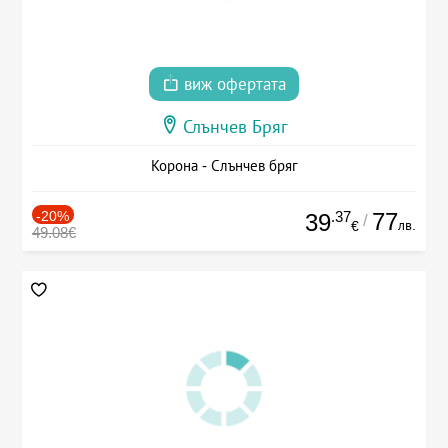
виж офертата
Слънчев Бряг
Корона - Слънчев бряг
-20%
.37
77
39
/
лв.
€
49.08€