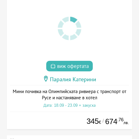
виж офертата
Паралия Катерини
Мини почивка на Олимпийската ривиера с транспорт от
Русе и настаняване в хотел
Дата: 18.09 - 23.09 + закуска
345
.76
674
/
€
лв.