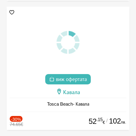
виж офертата
Кавала
Tosca Beach- Кавала
-30%
.15
102
52
/
лв.
€
74.65€