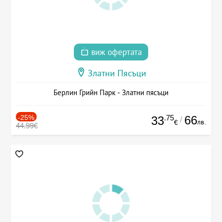
виж офертата
Златни Пясъци
Берлин Грийн Парк - Златни пясъци
-25%
.75
66
33
/
лв.
€
44.99€