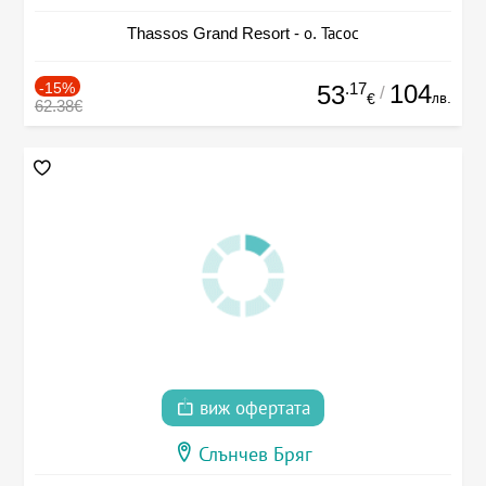
Thassos Grand Resort - о. Тасос
-15%
.17
104
53
/
лв.
€
62.38€
виж офертата
Слънчев Бряг