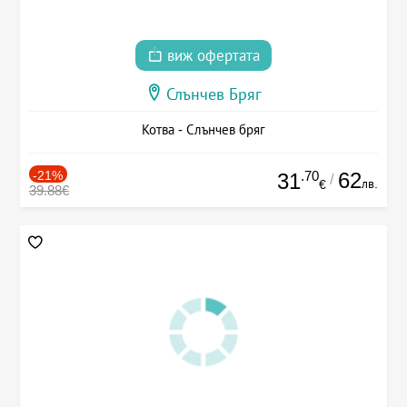
виж офертата
Слънчев Бряг
Котва - Слънчев бряг
-21%
.70
62
31
/
лв.
€
39.88€