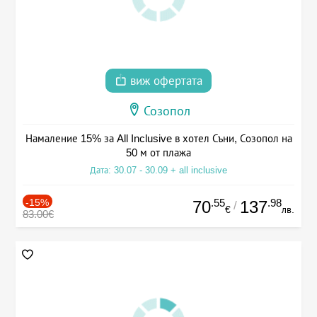
виж офертата
Созопол
Намаление 15% за All Inclusive в хотел Съни, Созопол на
50 м от плажа
Дата: 30.07 - 30.09 + all inclusive
-15%
.55
.98
70
137
/
€
лв.
83.00€