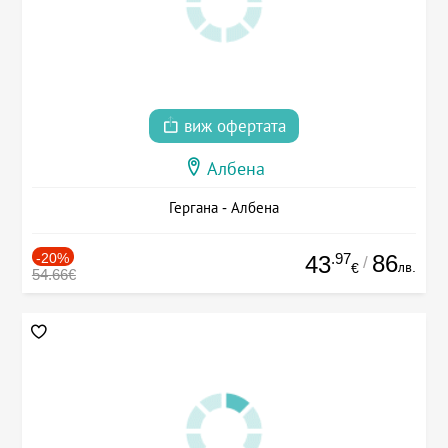
виж офертата
Албена
Гергана - Албена
-20%
.97
86
43
/
лв.
€
54.66€