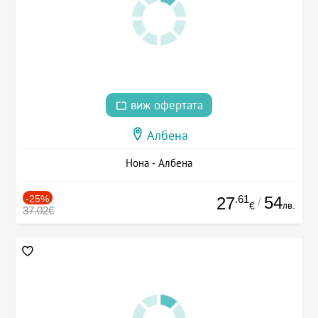
виж офертата
Албена
Нона - Албена
-25%
.61
54
27
/
лв.
€
37.02€