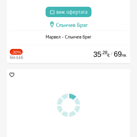
виж офертата
Слънчев Бряг
Марвел - Слънчев бряг
-30%
.28
69
35
/
лв.
€
50.11€