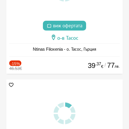
виж офертата
о-в Тасос
Ntinas Filoxenia - о. Тасос, Гърция
-15%
.37
77
39
/
лв.
€
46.53€