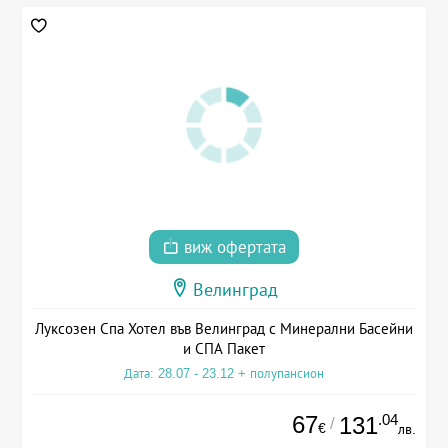
виж офертата
Велинград
Луксозен Спа Хотел във Велинград с Минерални Басейни
и СПА Пакет
Дата: 28.07 - 23.12 + полупансион
67
.04
131
/
€
лв.