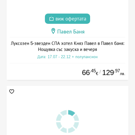
виж офертата
Павел Баня
Луксозен 5-звезден СПА хотел Княз Павел в Павел баня:
Нощувка със закуска и вечеря
Дата: 17.07 - 22.12 + полупансион
.45
.97
66
129
/
€
лв.