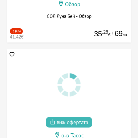
Обзор
СОЛ Луна Бей - Обзор
-15%
.28
69
35
/
лв.
€
41.42€
виж офертата
о-в Тасос