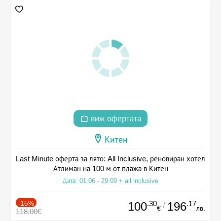
виж офертата
Китен
Last Minute оферта за лято: All Inclusive, реновиран хотел
Атлиман на 100 м от плажа в Китен
Дата: 01.06 - 29.09 + all inclusive
-15%
.30
.17
100
196
/
€
лв.
118.00€