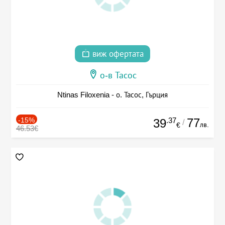
виж офертата
о-в Тасос
Ntinas Filoxenia - о. Тасос, Гърция
-15%
.37
77
39
/
лв.
€
46.53€