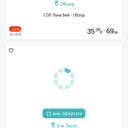
Обзор
СОЛ Луна Бей - Обзор
-15%
.28
69
35
/
лв.
€
41.42€
виж офертата
о-в Тасос