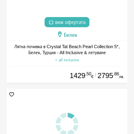
виж офертата
Белек
Лятна почивка в Crystal Tat Beach Pearl Collection 5*,
Белек, Турция - All Inclusive & летуване
+ all inclusive
.50
.86
1429
2795
/
€
лв.