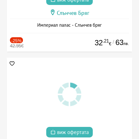
Слънчев Бряг
Империал палас - Слънчев бряг
-25%
.21
63
32
/
лв.
€
42.95€
виж офертата