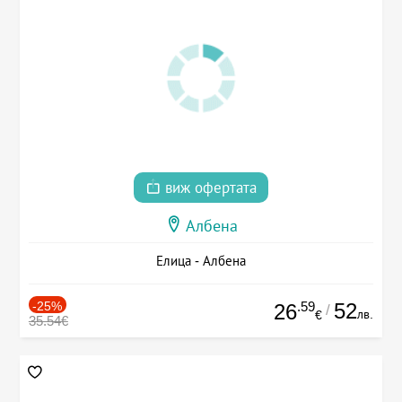
виж офертата
Албена
Елица - Албена
-25%
.59
52
26
/
лв.
€
35.54€