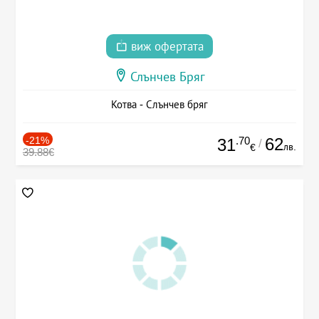
виж офертата
Слънчев Бряг
Котва - Слънчев бряг
-21%
.70
62
31
/
лв.
€
39.88€