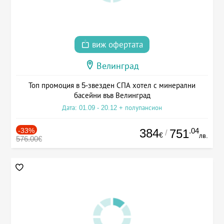
виж офертата
Велинград
Топ промоция в 5-звезден СПА хотел с минерални
басейни във Велинград
Дата: 01.09 - 20.12 + полупансион
-33%
384
.04
751
/
€
лв.
576.00€