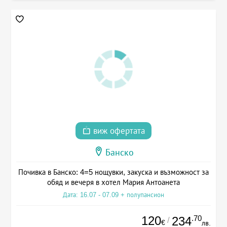
виж офертата
Банско
Почивка в Банско: 4=5 нощувки, закуска и възможност за
обяд и вечеря в хотел Мария Антоанета
Дата: 16.07 - 07.09 + полупансион
120
.70
234
/
€
лв.