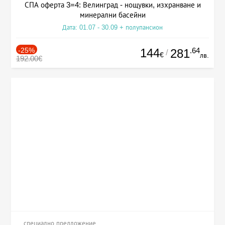
СПА оферта 3=4: Велинград - нощувки, изхранване и
минерални басейни
Дата: 01.07 - 30.09 + полупансион
-25%
144
.64
281
/
€
лв.
192.00€
специално предложение