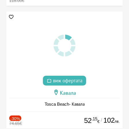
118.00€
виж офертата
Кавала
Tosca Beach- Кавала
-30%
.15
102
52
/
лв.
€
74.65€