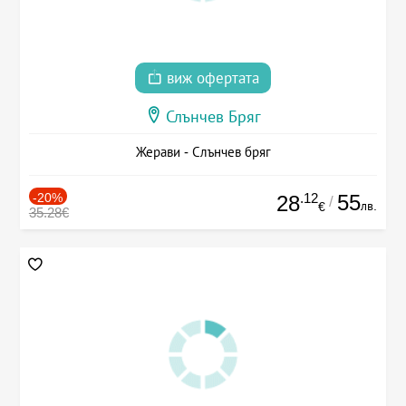
виж офертата
Слънчев Бряг
Жерави - Слънчев бряг
-20%
.12
55
28
/
лв.
€
35.28€