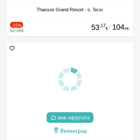
Thassos Grand Resort - о. Тасос
-15%
.17
104
53
/
лв.
€
62.38€
виж офертата
Велинград