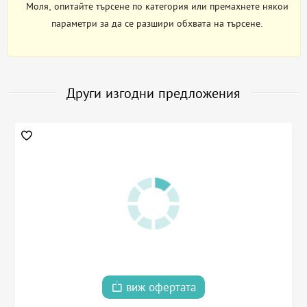
Моля, опитайте търсене по категория или премахнете някои
параметри за да се разшири обхвата на търсене.
Други изгодни предложения
виж офертата