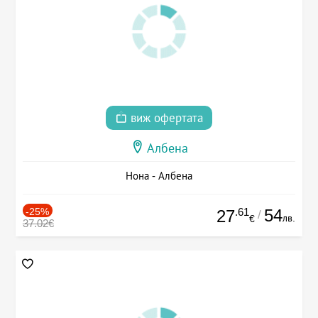
виж офертата
Албена
Нона - Албена
-25%
.61
54
27
/
лв.
€
37.02€