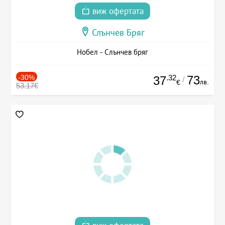
виж офертата
Слънчев Бряг
Нобел - Слънчев бряг
-30%
.32
73
37
/
лв.
€
53.17€