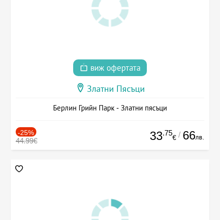
виж офертата
Златни Пясъци
Берлин Грийн Парк - Златни пясъци
-25%
.75
66
33
/
лв.
€
44.99€