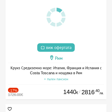
виж офертата
Рим
Круиз Средиземно море: Италия, Франция и Испания с
Costa Toscana и нощувка в Рим
+ пълен пансион
-17%
1440
.40
2816
/
€
лв.
1726.00€