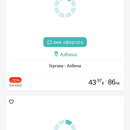
виж офертата
Албена
Гергана - Албена
-20%
.97
86
43
/
лв.
€
54.66€