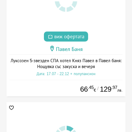
виж офертата
Павел Баня
Луксозен 5-звезден СПА хотел Княз Павел в Павел баня:
Нощувка със закуска и вечеря
Дата: 17.07 - 22.12 + полупансион
.45
.97
66
129
/
€
лв.