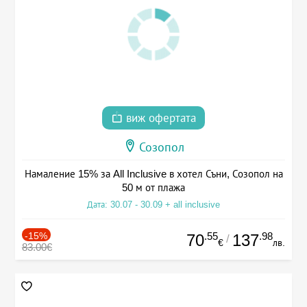
виж офертата
Созопол
Намаление 15% за All Inclusive в хотел Съни, Созопол на
50 м от плажа
Дата: 30.07 - 30.09 + all inclusive
-15%
.55
.98
70
137
/
€
лв.
83.00€