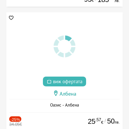
€
лв.
виж офертата
Албена
Оазис - Албена
-25%
.57
50
25
/
лв.
€
34.05€