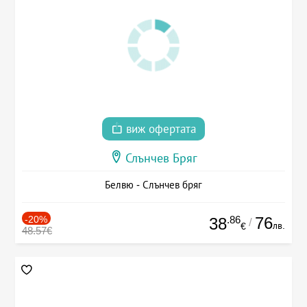
виж офертата
Слънчев Бряг
Белвю - Слънчев бряг
-20%
.86
76
38
/
лв.
€
48.57€