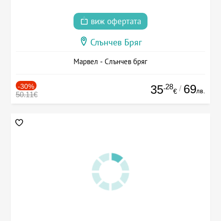
виж офертата
Слънчев Бряг
Марвел - Слънчев бряг
-30%
.28
69
35
/
лв.
€
50.11€