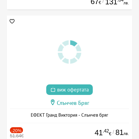
67
131
/
€
лв.
виж офертата
Слънчев Бряг
ЕФЕКТ Гранд Виктория - Слънчев бряг
-20%
.42
81
41
/
лв.
€
51.64€