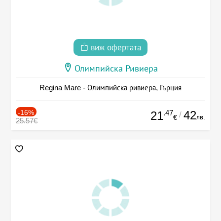
виж офертата
Олимпийска Ривиера
Regina Mare - Олимпийска ривиера, Гърция
-16%
.47
42
21
/
лв.
€
25.57€