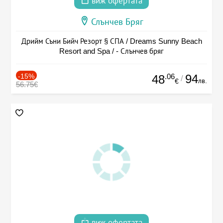
виж офертата
Слънчев Бряг
Дрийм Съни Бийч Резорт § СПА / Dreams Sunny Beach
Resort and Spa / - Слънчев бряг
-15%
.06
94
48
/
лв.
€
56.75€
виж офертата