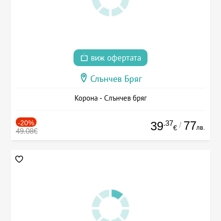
виж офертата
Слънчев Бряг
Корона - Слънчев бряг
-20%
.37
77
39
/
лв.
€
49.08€