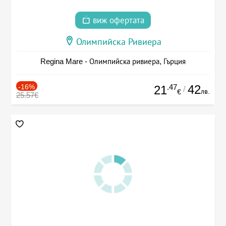
виж офертата
Олимпийска Ривиера
Regina Mare - Олимпийска ривиера, Гърция
-16%
.47
42
21
/
лв.
€
25.57€