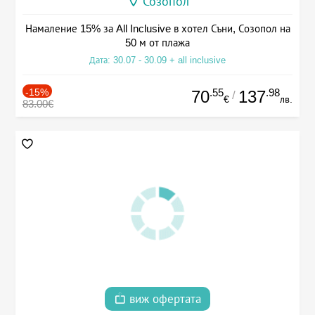
Созопол
Намаление 15% за All Inclusive в хотел Съни, Созопол на
50 м от плажа
Дата: 30.07 - 30.09 + all inclusive
-15%
.55
.98
70
137
/
€
лв.
83.00€
виж офертата