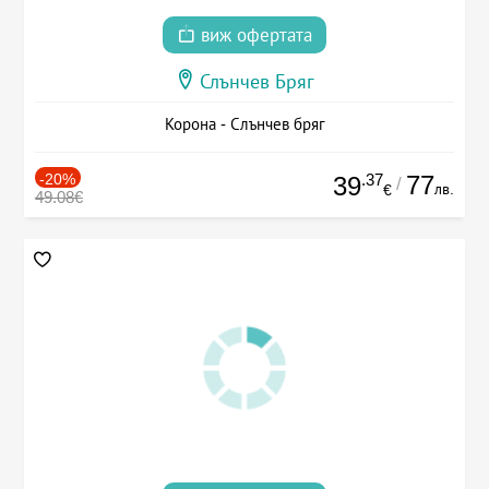
виж офертата
Слънчев Бряг
Корона - Слънчев бряг
-20%
.37
77
39
/
лв.
€
49.08€