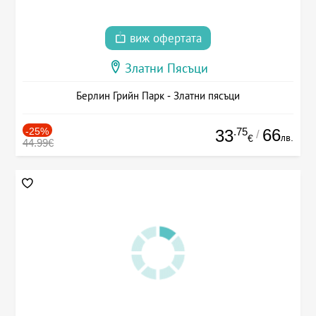
виж офертата
Златни Пясъци
Берлин Грийн Парк - Златни пясъци
-25%
.75
66
33
/
лв.
€
44.99€