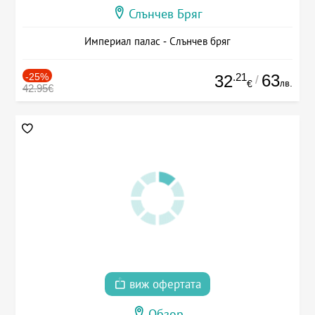
Слънчев Бряг
Империал палас - Слънчев бряг
-25%
.21
63
32
/
лв.
€
42.95€
виж офертата
Обзор