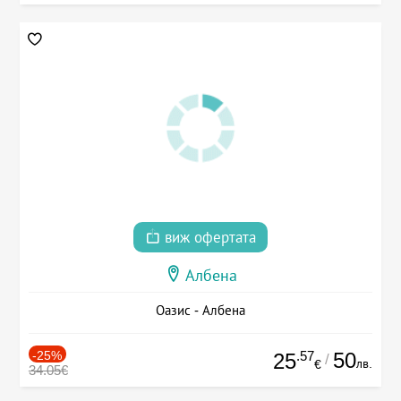
виж офертата
Албена
Оазис - Албена
-25%
.57
50
25
/
лв.
€
34.05€