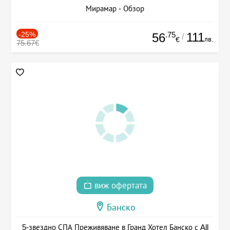
Мирамар - Обзор
-25%
.75
111
56
/
лв.
€
75.67€
виж офертата
Банско
5-звездно СПА Преживяване в Гранд Хотел Банско с All