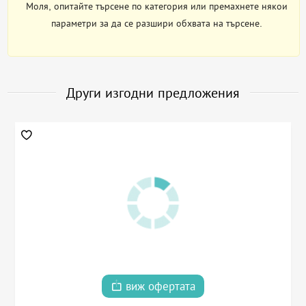
Моля, опитайте търсене по категория или премахнете някои
параметри за да се разшири обхвата на търсене.
Други изгодни предложения
виж офертата