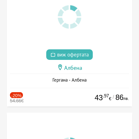
виж офертата
Албена
Гергана - Албена
-20%
.97
86
43
/
лв.
€
54.66€