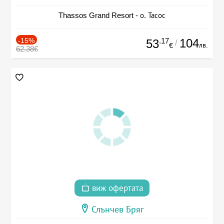
Thassos Grand Resort - о. Тасос
-15%
.17
104
53
/
лв.
€
62.38€
виж офертата
Слънчев Бряг