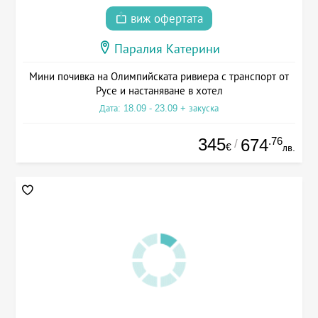
виж офертата
Паралия Катерини
Мини почивка на Олимпийската ривиера с транспорт от
Русе и настаняване в хотел
Дата: 18.09 - 23.09 + закуска
345
.76
674
/
€
лв.