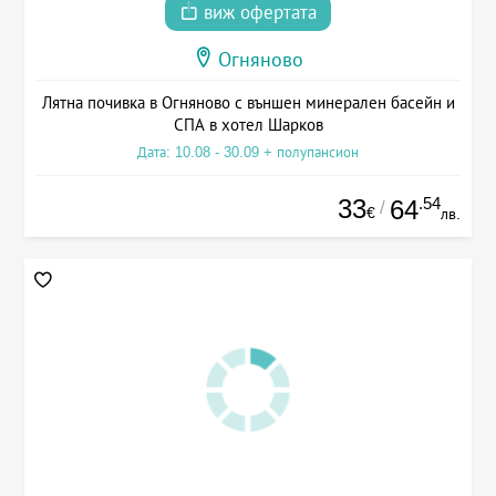
виж офертата
Огняново
Лятна почивка в Огняново с външен минерален басейн и
СПА в хотел Шарков
Дата: 10.08 - 30.09 + полупансион
33
.54
64
/
€
лв.