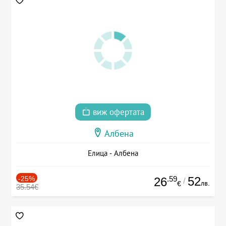
виж офертата
Албена
Елица - Албена
-25%
.59
52
26
/
лв.
€
35.54€