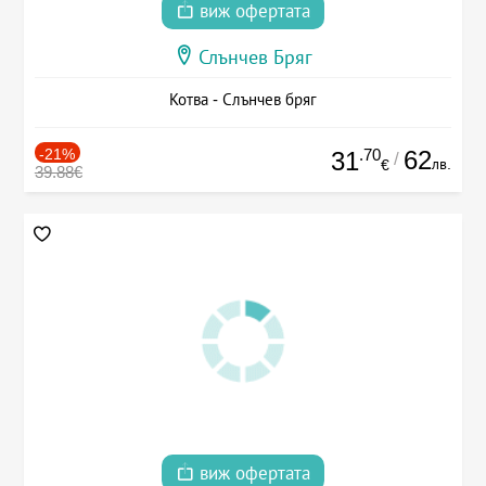
виж офертата
Слънчев Бряг
Котва - Слънчев бряг
-21%
.70
62
31
/
лв.
€
39.88€
виж офертата