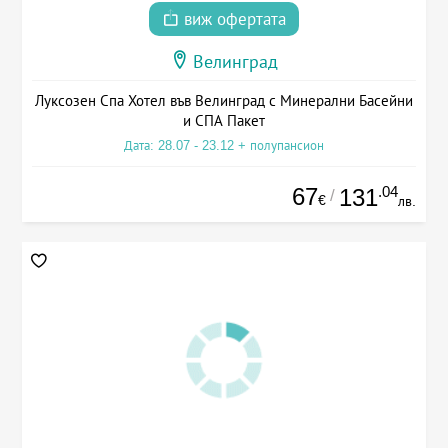
виж офертата
Велинград
Луксозен Спа Хотел във Велинград с Минерални Басейни
и СПА Пакет
Дата: 28.07 - 23.12 + полупансион
67
.04
131
/
€
лв.