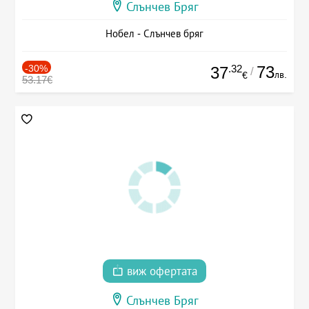
Слънчев Бряг
Нобел - Слънчев бряг
-30%
.32
73
37
/
лв.
€
53.17€
виж офертата
Слънчев Бряг