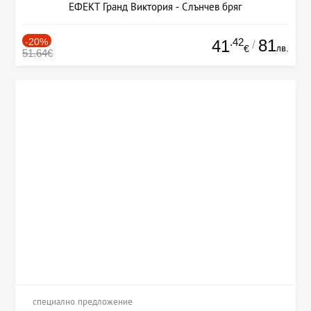
ЕФЕКТ Гранд Виктория - Слънчев бряг
-20%
.42
81
41
/
лв.
€
51.64€
специално предложение