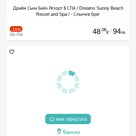
Дрийм Съни Бийч Резорт § СПА / Dreams Sunny Beach
Resort and Spa / - Слънчев бряг
-15%
.06
94
48
/
лв.
€
56.75€
виж офертата
Банско