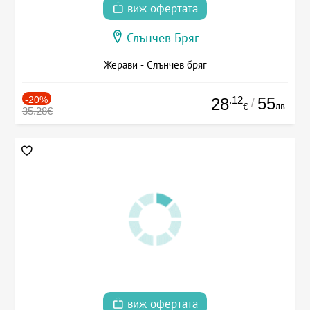
виж офертата
Слънчев Бряг
Жерави - Слънчев бряг
-20%
.12
55
28
/
лв.
€
35.28€
виж офертата