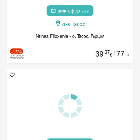
виж офертата
о-в Тасос
Ntinas Filoxenia - о. Тасос, Гърция
-15%
.37
77
39
/
лв.
€
46.53€