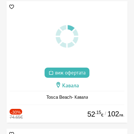
виж офертата
Кавала
Tosca Beach- Кавала
-30%
.15
102
52
/
лв.
€
74.65€