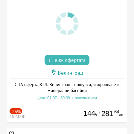
виж офертата
Велинград
СПА оферта 3=4: Велинград - нощувки, изхранване и
минерални басейни
Дата: 01.07 - 30.09 + полупансион
-25%
144
.64
281
/
€
лв.
192.00€