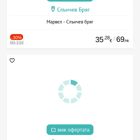
Слънчев Бряг
Марвел - Слънчев бряг
-30%
.28
69
35
/
лв.
€
50.11€
виж офертата