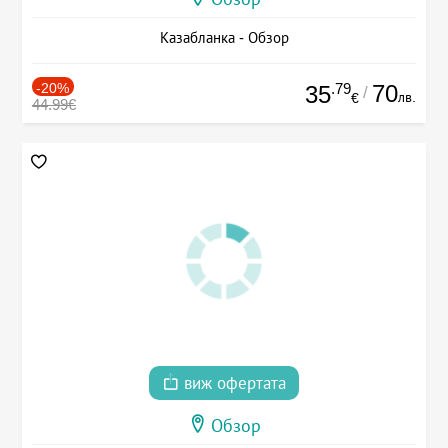
Казабланка - Обзор
-20%
.79
70
35
/
лв.
€
44.99€
виж офертата
Обзор