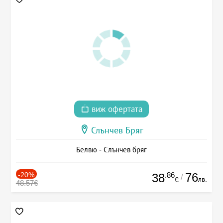
виж офертата
Слънчев Бряг
Белвю - Слънчев бряг
-20%
.86
76
38
/
лв.
€
48.57€