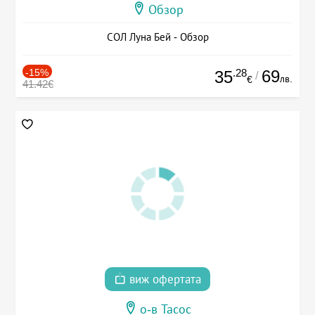
Обзор
СОЛ Луна Бей - Обзор
-15%
.28
69
35
/
лв.
€
41.42€
виж офертата
о-в Тасос