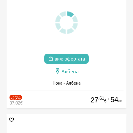
виж офертата
Албена
Нона - Албена
-25%
.61
54
27
/
лв.
€
37.02€