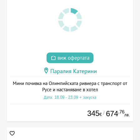
виж офертата
Паралия Катерини
Мини почивка на Олимпийската ривиера с транспорт от
Русе и настаняване в хотел
Дата: 18.09 - 23.09 + закуска
345
.76
674
/
€
лв.