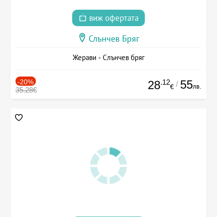
виж офертата
Слънчев Бряг
Жерави - Слънчев бряг
-20%
.12
55
28
/
лв.
€
35.28€