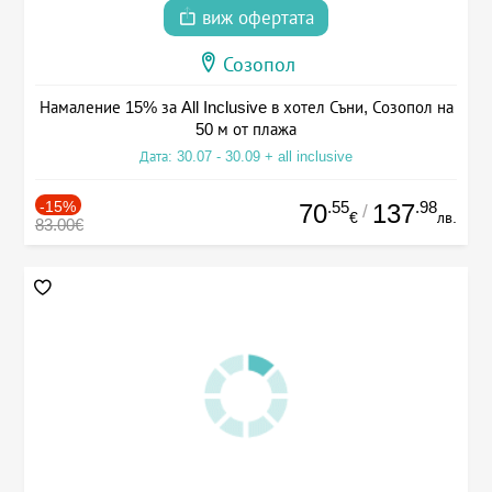
виж офертата
Созопол
Намаление 15% за All Inclusive в хотел Съни, Созопол на
50 м от плажа
Дата: 30.07 - 30.09 + all inclusive
-15%
.55
.98
70
137
/
€
лв.
83.00€