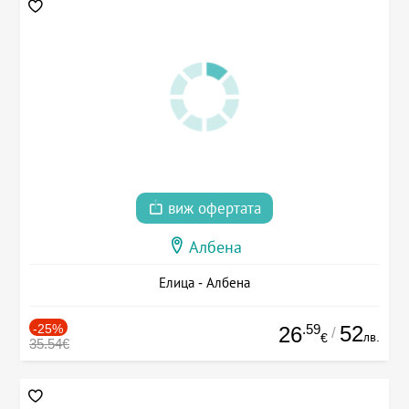
виж офертата
Албена
Елица - Албена
-25%
.59
52
26
/
лв.
€
35.54€