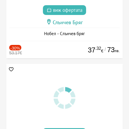
виж офертата
Слънчев Бряг
Нобел - Слънчев бряг
-30%
.32
73
37
/
лв.
€
53.17€