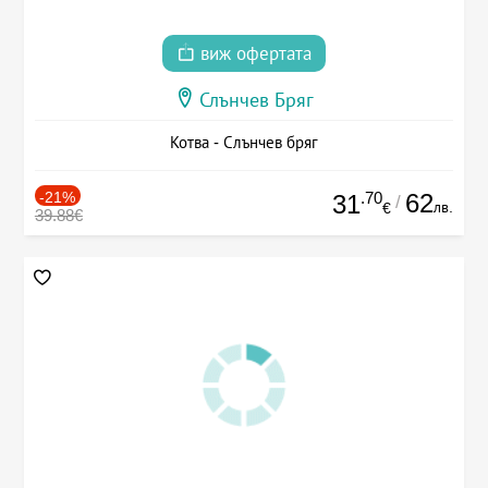
виж офертата
Слънчев Бряг
Котва - Слънчев бряг
-21%
.70
62
31
/
лв.
€
39.88€