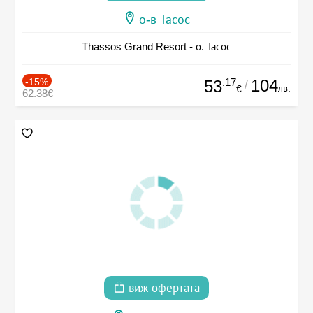
о-в Тасос
Thassos Grand Resort - о. Тасос
-15%
.17
104
53
/
лв.
€
62.38€
виж офертата