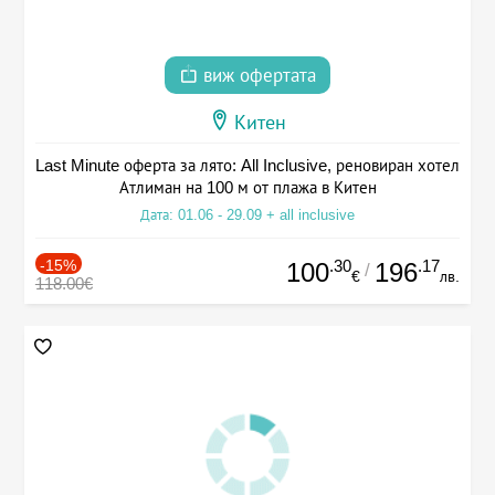
виж офертата
Китен
Last Minute оферта за лято: All Inclusive, реновиран хотел
Атлиман на 100 м от плажа в Китен
Дата: 01.06 - 29.09 + all inclusive
-15%
.30
.17
100
196
/
€
лв.
118.00€