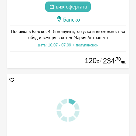
виж офертата
Банско
Почивка в Банско: 4=5 нощувки, закуска и възможност за
обяд и вечеря в хотел Мария Антоанета
Дата: 16.07 - 07.09 + полупансион
120
.70
234
/
€
лв.