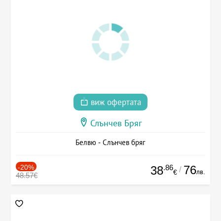
виж офертата
Слънчев Бряг
Белвю - Слънчев бряг
-20%
.86
76
38
/
лв.
€
48.57€