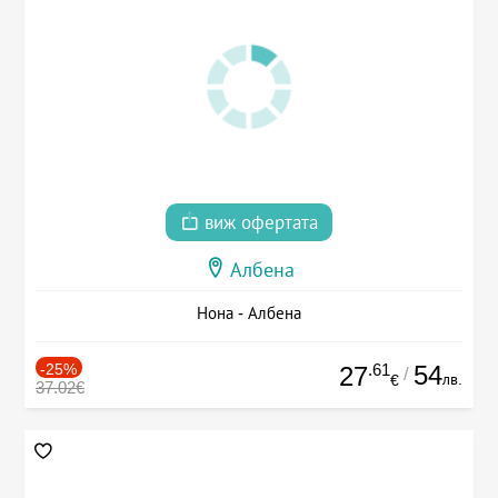
виж офертата
Албена
Нона - Албена
-25%
.61
54
27
/
лв.
€
37.02€