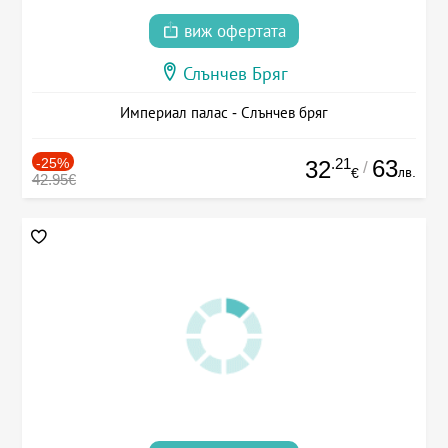
виж офертата
Слънчев Бряг
Империал палас - Слънчев бряг
-25%
.21
63
32
/
лв.
€
42.95€