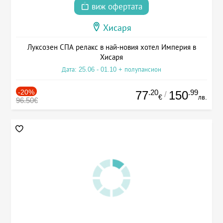
виж офертата
Хисаря
Луксозен СПА релакс в най-новия хотел Империя в
Хисаря
Дата: 25.06 - 01.10 + полупансион
-20%
.20
.99
77
150
/
€
лв.
96.50€