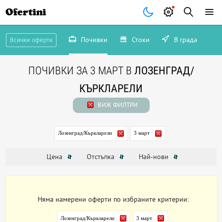
Ofertini
Почивки
Стоки
В града
Всички оферти
ПОЧИВКИ ЗА 3 МАРТ В
ЛОЗЕНГРАД/
КЪРКЛАРЕЛИ
ВИЖ ФИЛТРИ
Лозенград/Къркларели
3 март
Цена
Отстъпка
Най-нови
Няма намерени оферти по избраните критерии:
Лозенград/Къркларели
3 март