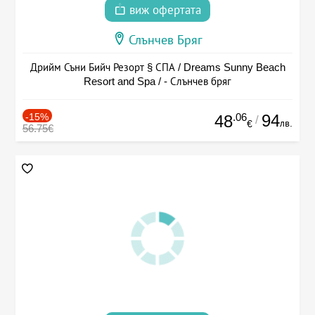
виж офертата
Слънчев Бряг
Дрийм Съни Бийч Резорт § СПА / Dreams Sunny Beach
Resort and Spa / - Слънчев бряг
-15%
.06
94
48
/
лв.
€
56.75€