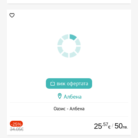
виж офертата
Албена
Оазис - Албена
-25%
.57
50
25
/
лв.
€
34.05€