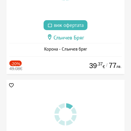
виж офертата
Слънчев Бряг
Корона - Слънчев бряг
-20%
.37
77
39
/
лв.
€
49.08€