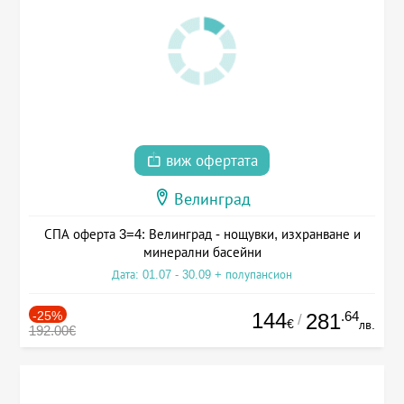
виж офертата
Велинград
СПА оферта 3=4: Велинград - нощувки, изхранване и
минерални басейни
Дата: 01.07 - 30.09 + полупансион
-25%
144
.64
281
/
€
лв.
192.00€