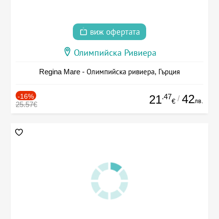
виж офертата
Олимпийска Ривиера
Regina Mare - Олимпийска ривиера, Гърция
-16%
.47
42
21
/
лв.
€
25.57€