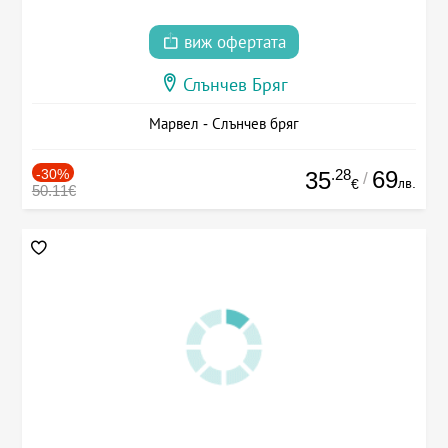
виж офертата
Слънчев Бряг
Марвел - Слънчев бряг
-30%
.28
69
35
/
лв.
€
50.11€