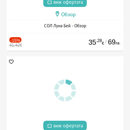
виж офертата
Обзор
СОЛ Луна Бей - Обзор
-15%
.28
69
35
/
лв.
€
41.42€
виж офертата