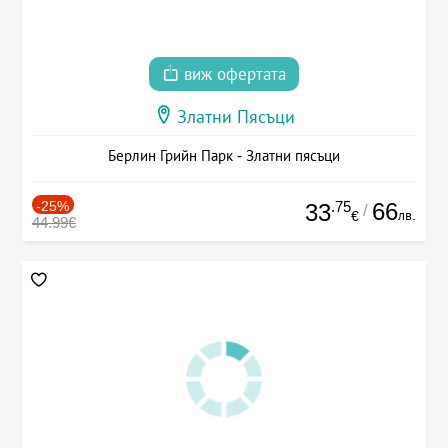
виж офертата
Златни Пясъци
Берлин Грийн Парк - Златни пясъци
-25%
.75
66
33
/
лв.
€
44.99€