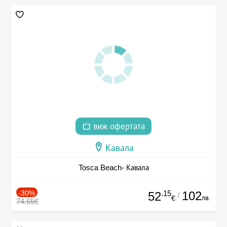
виж офертата
Кавала
Tosca Beach- Кавала
-30%
.15
102
52
/
лв.
€
74.65€