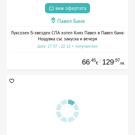
виж офертата
Павел Баня
Луксозен 5-звезден СПА хотел Княз Павел в Павел баня:
Нощувка със закуска и вечеря
Дата: 17.07 - 22.12 + полупансион
.45
.97
66
129
/
€
лв.