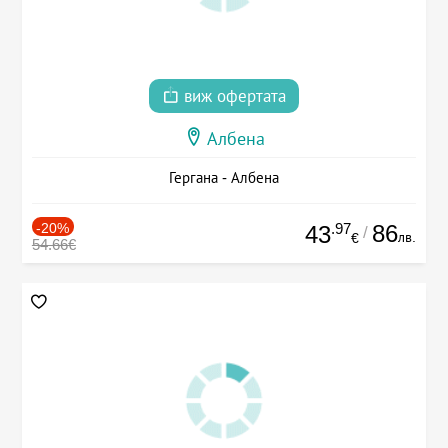
виж офертата
Албена
Гергана - Албена
-20%
.97
86
43
/
лв.
€
54.66€