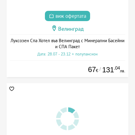
виж офертата
Велинград
Луксозен Спа Хотел във Велинград с Минерални Басейни
и СПА Пакет
Дата: 28.07 - 23.12 + полупансион
67
.04
131
/
€
лв.