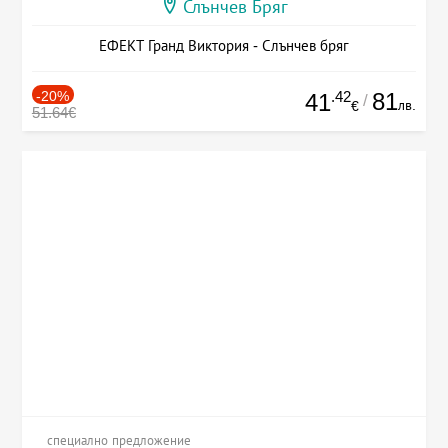
Слънчев Бряг
ЕФЕКТ Гранд Виктория - Слънчев бряг
-20%
.42
81
41
/
лв.
€
51.64€
специално предложение