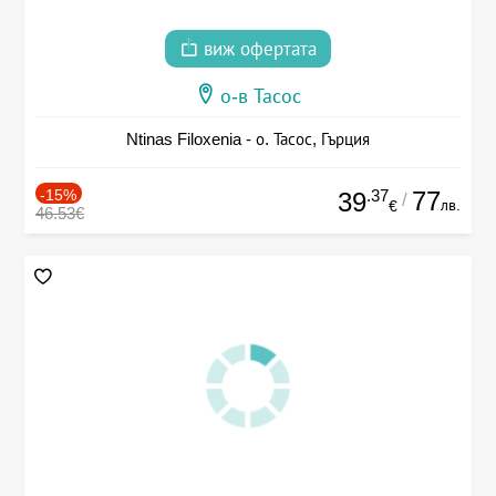
виж офертата
о-в Тасос
Ntinas Filoxenia - о. Тасос, Гърция
-15%
.37
77
39
/
лв.
€
46.53€