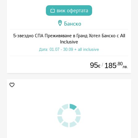
виж офертата
Банско
5-звездно СПА Преживяване в Гранд Хотел Банско с All
Inclusive
Дата: 01.07 - 30.09 + all inclusive
95
.80
185
/
€
лв.