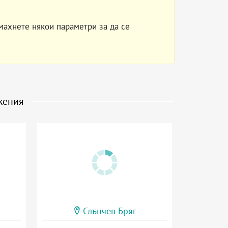
махнете някои параметри за да се
жения
Слънчев Бряг