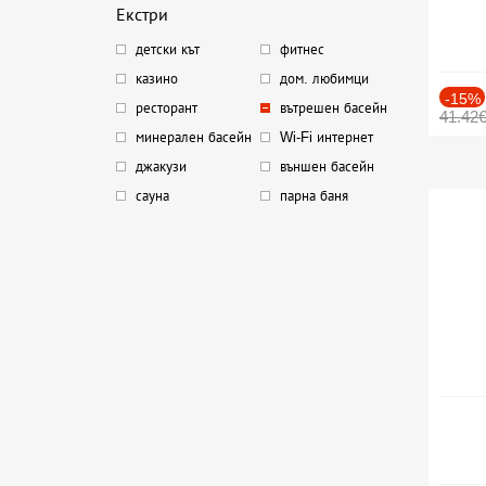
Екстри
детски кът
фитнес
казино
дом. любимци
-15%
ресторант
вътрешен басейн
41.42
минерален басейн
Wi-Fi интернет
джакузи
външен басейн
сауна
парна баня