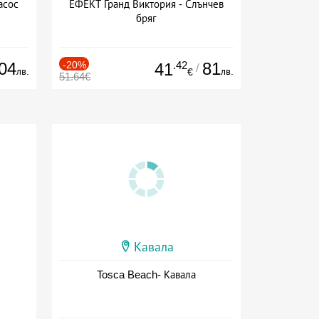
асос
ЕФЕКТ Гранд Виктория - Слънчев
бряг
04
-20%
.42
81
41
/
лв.
лв.
€
51.64€
Кавала
Tosca Beach- Кавала