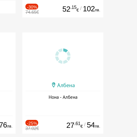
-30%
.15
102
52
/
лв.
€
74.65€
Албена
Нона - Албена
76
-25%
.61
54
27
/
лв.
лв.
€
37.02€