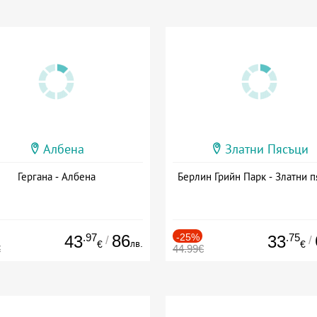
Албена
Златни Пясъци
Гергана - Албена
Берлин Грийн Парк - Златни п
.97
86
-25%
.75
43
33
/
/
лв.
€
€
€
44.99€