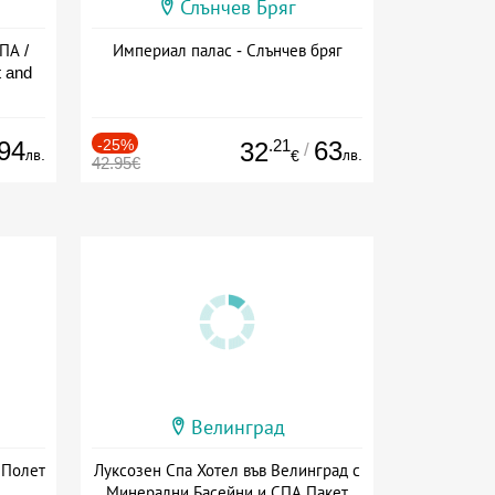
Слънчев Бряг
ПА /
Империал палас - Слънчев бряг
 and
94
-25%
.21
63
32
/
лв.
лв.
€
42.95€
Велинград
 Полет
Луксозен Спа Хотел във Велинград с
Минерални Басейни и СПА Пакет