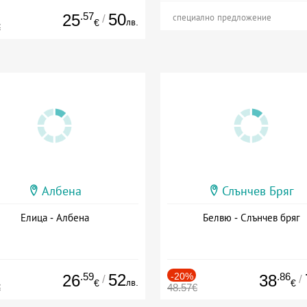
.57
50
25
/
специално предложение
лв.
€
€
Албена
Слънчев Бряг
Елица - Албена
Белвю - Слънчев бряг
.59
52
-20%
.86
26
38
/
/
лв.
€
€
€
48.57€