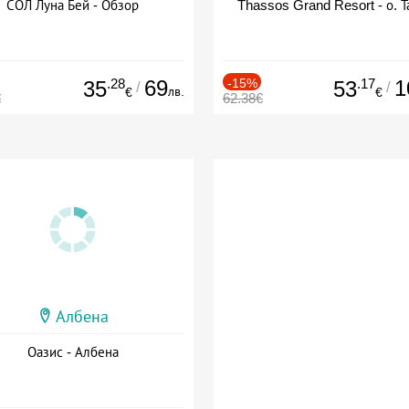
СОЛ Луна Бей - Обзор
Thassos Grand Resort - о. Т
.28
69
-15%
.17
1
35
53
/
/
лв.
€
€
€
62.38€
Албена
Оазис - Албена