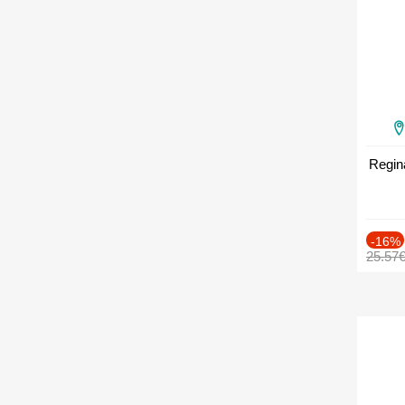
Regin
-16%
25.57