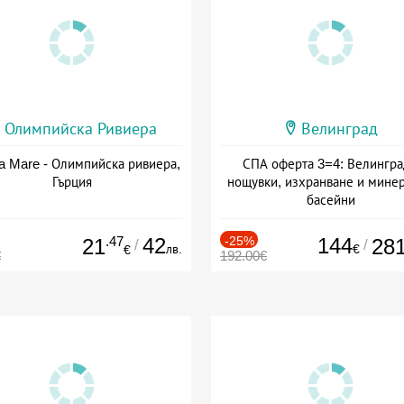
Олимпийска Ривиера
Велинград
a Mare - Олимпийска ривиера,
СПА оферта 3=4: Велингра
Гърция
нощувки, изхранване и мине
басейни
Дата: 01.07 - 30.09 + полупан
.47
42
-25%
144
21
28
/
/
лв.
€
€
€
192.00€