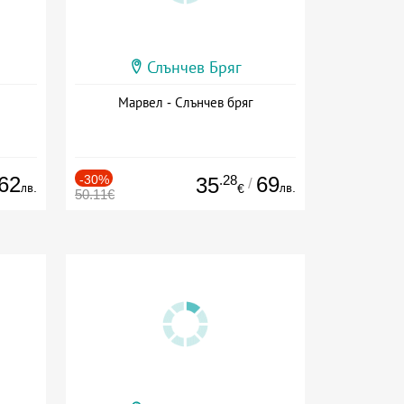
Слънчев Бряг
Марвел - Слънчев бряг
62
-30%
.28
69
35
/
лв.
лв.
€
50.11€