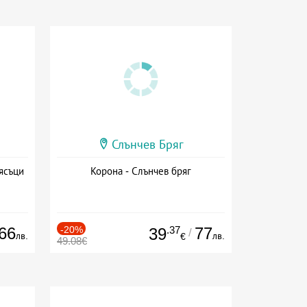
Слънчев Бряг
ясъци
Корона - Слънчев бряг
66
-20%
.37
77
39
/
лв.
лв.
€
49.08€