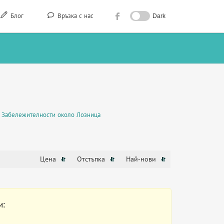
Блог
Връзка с нас
Dark
Забележителности около Лозница
Цена
Отстъпка
Най-нови
и: