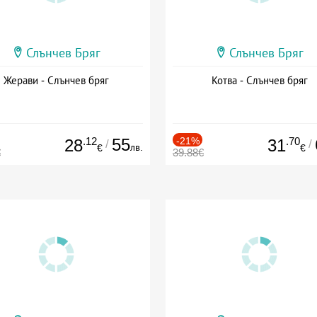
Слънчев Бряг
Слънчев Бряг
Жерави - Слънчев бряг
Котва - Слънчев бряг
.12
55
-21%
.70
28
31
/
/
лв.
€
€
€
39.88€