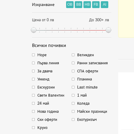
Изхранване
OB
BB
HB
FB
AI
Цена от 0 лв
До 300+ лв
Всички почивки
Море
Великден
Първа линия
Ранни записвания
За двама
СПА оферти
Уикенд
Планина
Екскурзии
Last minute
Свети Валентин
1 май
24 май
Коледа
Нова година
Майски празници
Ски оферти
Екотуризъм
Круиз