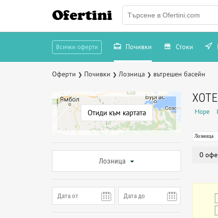
Ofertini
Почивки
Стоки
Всички оферти
Оферти
Почивки
Лозница
вътрешен басейн
❯
❯
❯
ХОТЕ
Море
Отиди към картата
Лозница
0 офе
Лозница