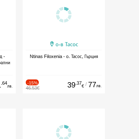
о-в Тасос
д -
Ntinas Filoxenia - о. Тасос, Гърция
рални
сион
.64
-15%
.37
77
1
39
/
лв.
лв.
€
46.53€