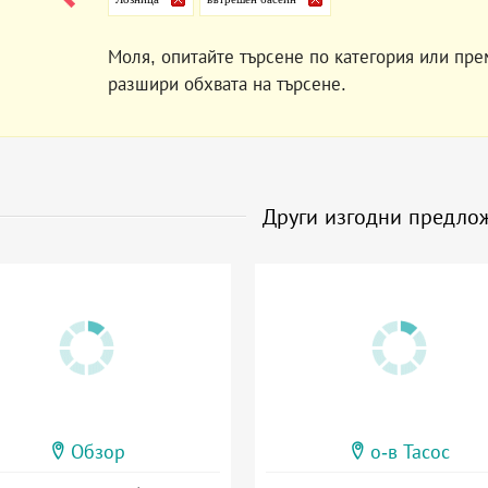
Моля, опитайте търсене по категория или пре
разшири обхвата на търсене.
Други изгодни предло
Обзор
о-в Тасос