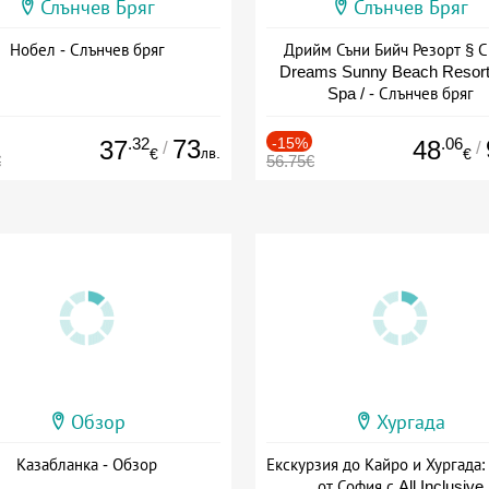
Слънчев Бряг
Слънчев Бряг
Нобел - Слънчев бряг
Дрийм Съни Бийч Резорт § С
Dreams Sunny Beach Resort
Spa / - Слънчев бряг
.32
73
-15%
.06
37
48
/
/
лв.
€
€
€
56.75€
Обзор
Хургада
Казабланка - Обзор
Екскурзия до Кайро и Хургада:
от София с All Inclusive