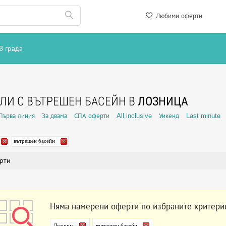
Любими оферти
В града
ЛИ С ВЪТРЕШЕН БАСЕЙН В
ЛОЗНИЦА
Първа линия
За двама
СПА оферти
All inclusive
Уикенд
Last minute
вътрешен басейн
рти
Няма намерени оферти по избраните критери
Лозница
вътрешен басейн