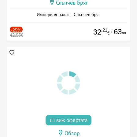
Слънчев Бряг
Империал палас - Слънчев бряг
-25%
.21
63
32
/
лв.
€
42.95€
виж офертата
Обзор