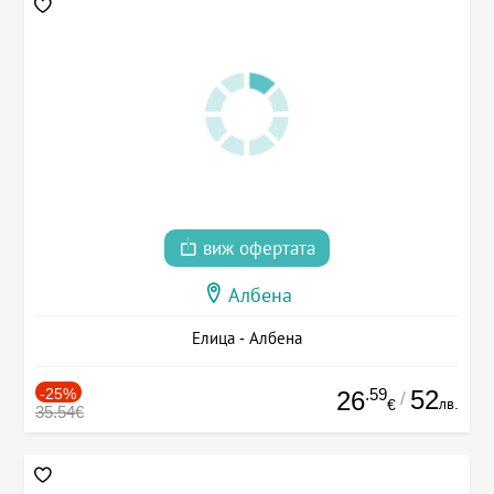
виж офертата
Албена
Елица - Албена
-25%
.59
52
26
/
лв.
€
35.54€