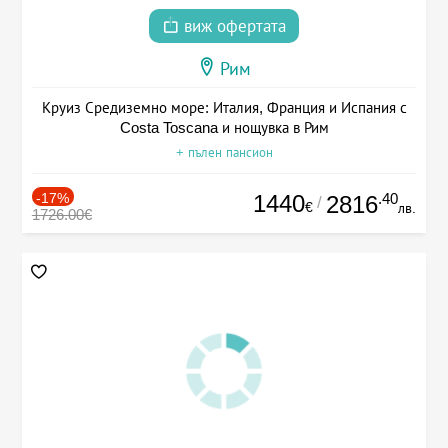
виж офертата
Рим
Круиз Средиземно море: Италия, Франция и Испания с
Costa Toscana и нощувка в Рим
+ пълен пансион
-17%
1440
.40
2816
/
€
лв.
1726.00€