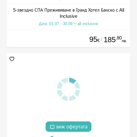
5-звездно СПА Преживяване в Гранд Хотел Банско с All
Inclusive
Дата: 01.07 - 30.09 + all inclusive
95
.80
185
/
€
лв.
виж офертата