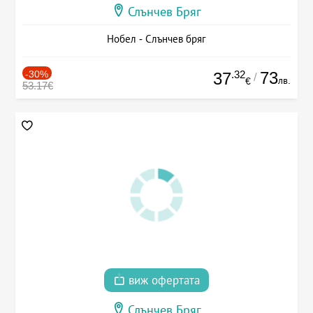
Слънчев Бряг
Нобел - Слънчев бряг
-30%
.32
73
37
/
лв.
€
53.17€
виж офертата
Слънчев Бряг