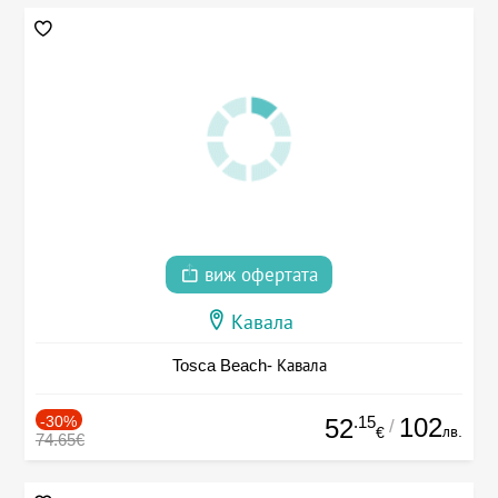
виж офертата
Кавала
Tosca Beach- Кавала
-30%
.15
102
52
/
лв.
€
74.65€