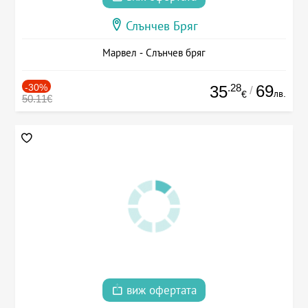
Слънчев Бряг
Марвел - Слънчев бряг
-30%
.28
69
35
/
лв.
€
50.11€
виж офертата