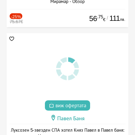
Мирамар - Обзор
-25%
.75
111
56
/
лв.
€
75.67€
виж офертата
Павел Баня
Луксозен 5-звезден СПА хотел Княз Павел в Павел баня: