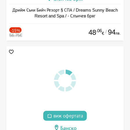
Дрийм Съни Бийч Резорт § СПА / Dreams Sunny Beach
Resort and Spa / - Слънчев бряг
-15%
.06
94
48
/
лв.
€
56.75€
виж офертата
Банско