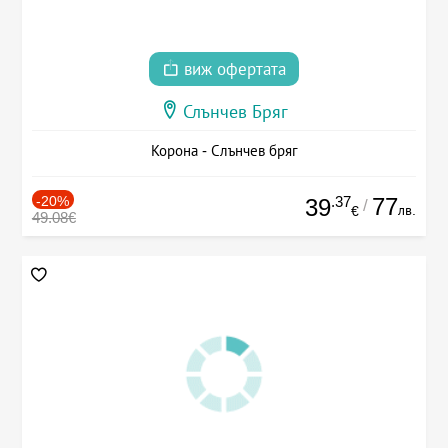
виж офертата
Слънчев Бряг
Корона - Слънчев бряг
-20%
.37
77
39
/
лв.
€
49.08€