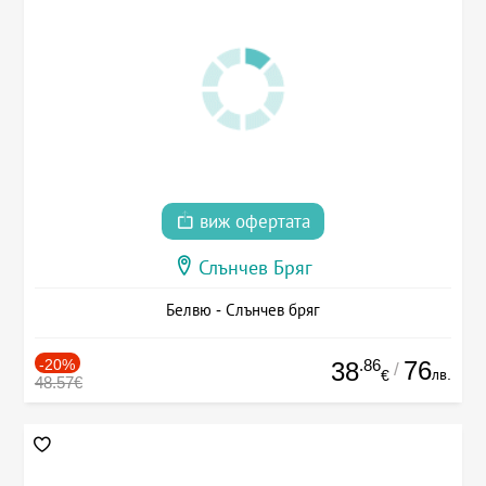
виж офертата
Слънчев Бряг
Белвю - Слънчев бряг
-20%
.86
76
38
/
лв.
€
48.57€