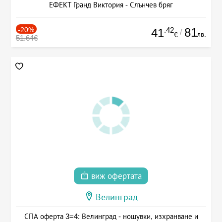
ЕФЕКТ Гранд Виктория - Слънчев бряг
-20%
.42
81
41
/
лв.
€
51.64€
виж офертата
Велинград
СПА оферта 3=4: Велинград - нощувки, изхранване и