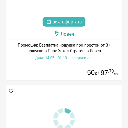
виж офертата
Ловеч
Промоция: Безплатна нощувка при престой от 3+
нощувки в Парк Хотел Стратеш в Ловеч
Дата: 14.05 - 01.10 + полупансион
50
.79
97
/
€
лв.