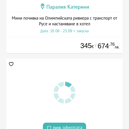
Паралия Катерини
Мини почивка на Олимпийската ривиера с транспорт от
Русе и настаняване в хотел
Дата: 18.09 - 23.09 + закуска
345
.76
674
/
€
лв.
виж офертата