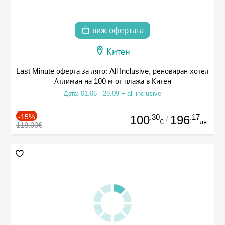
виж офертата
Китен
Last Minute оферта за лято: All Inclusive, реновиран хотел
Атлиман на 100 м от плажа в Китен
Дата: 01.06 - 29.09 + all inclusive
-15%
.30
.17
100
196
/
€
лв.
118.00€