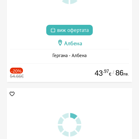
виж офертата
Албена
Гергана - Албена
-20%
.97
86
43
/
лв.
€
54.66€