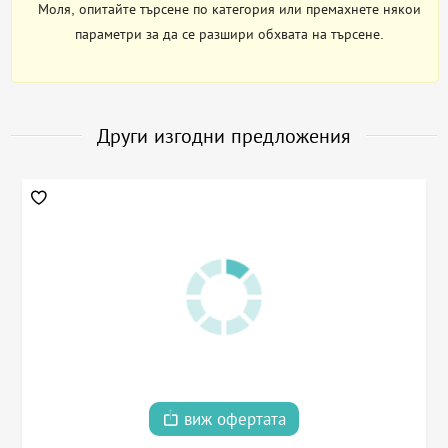
Моля, опитайте търсене по категория или премахнете някои
параметри за да се разшири обхвата на търсене.
Други изгодни предложения
виж офертата