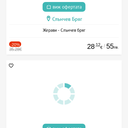
виж офертата
Слънчев Бряг
Жерави - Слънчев бряг
-20%
.12
55
28
/
лв.
€
35.28€