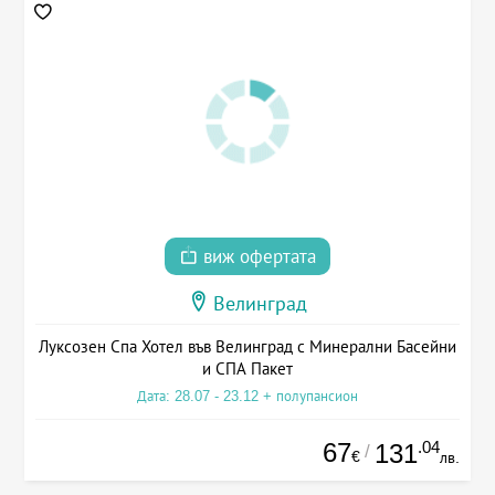
виж офертата
Велинград
Луксозен Спа Хотел във Велинград с Минерални Басейни
и СПА Пакет
Дата: 28.07 - 23.12 + полупансион
67
.04
131
/
€
лв.