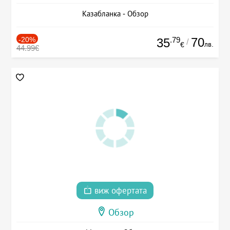
Казабланка - Обзор
-20%
.79
70
35
/
лв.
€
44.99€
виж офертата
Обзор