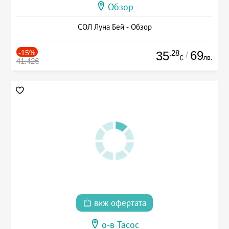
Обзор
СОЛ Луна Бей - Обзор
-15%
.28
69
35
/
лв.
€
41.42€
виж офертата
о-в Тасос