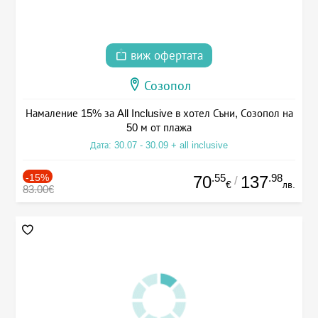
виж офертата
Созопол
Намаление 15% за All Inclusive в хотел Съни, Созопол на
50 м от плажа
Дата: 30.07 - 30.09 + all inclusive
-15%
.55
.98
70
137
/
€
лв.
83.00€