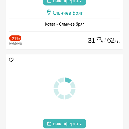
виж офертата
Слънчев Бряг
Котва - Слънчев бряг
-21%
.70
62
31
/
лв.
€
39.88€
виж офертата