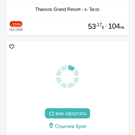
Thassos Grand Resort - о. Тасос
-15%
.17
104
53
/
лв.
€
62.38€
виж офертата
Слънчев Бряг