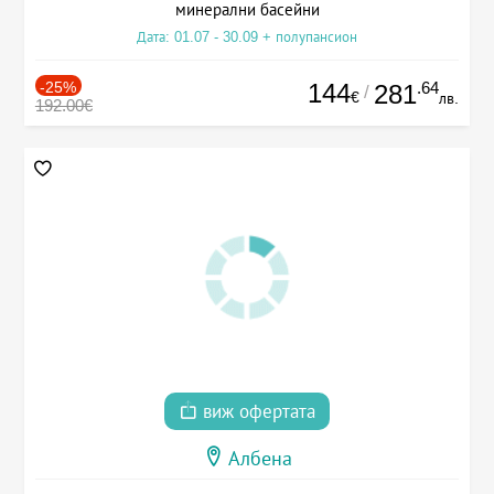
минерални басейни
Дата: 01.07 - 30.09 + полупансион
-25%
144
.64
281
/
€
лв.
192.00€
виж офертата
Албена