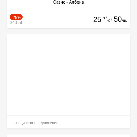
Оазис - Албена
-25%
.57
50
25
/
лв.
€
34.05€
специално предложение