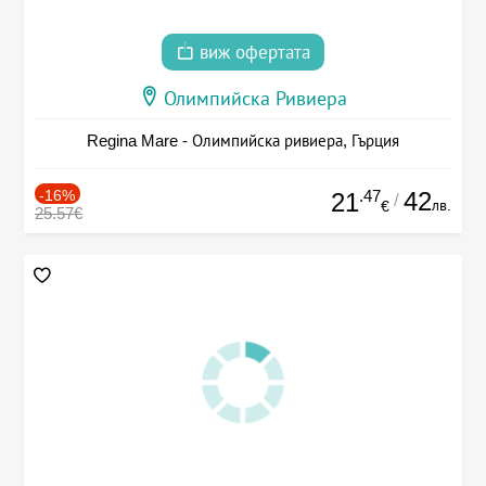
виж офертата
Олимпийска Ривиера
Regina Mare - Олимпийска ривиера, Гърция
-16%
.47
42
21
/
лв.
€
25.57€