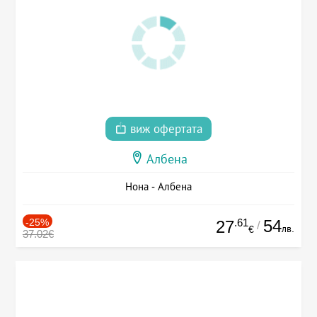
виж офертата
Албена
Нона - Албена
-25%
.61
54
27
/
лв.
€
37.02€