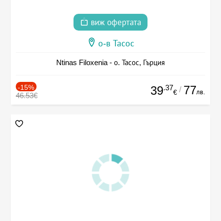
виж офертата
о-в Тасос
Ntinas Filoxenia - о. Тасос, Гърция
-15%
.37
77
39
/
лв.
€
46.53€