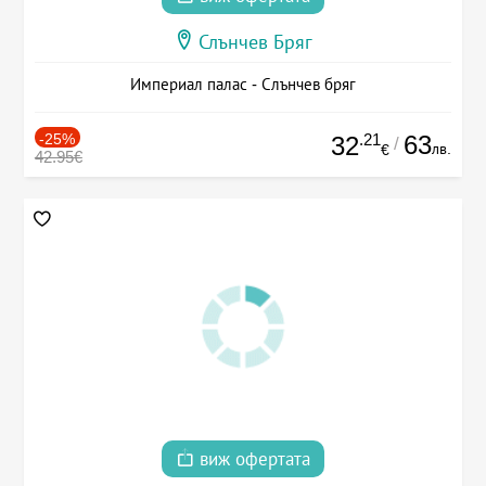
Слънчев Бряг
Империал палас - Слънчев бряг
-25%
.21
63
32
/
лв.
€
42.95€
виж офертата