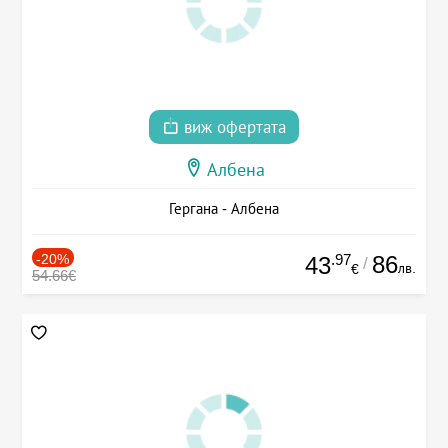
виж офертата
Албена
Гергана - Албена
-20%
.97
86
43
/
лв.
€
54.66€