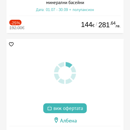
минерални басейни
Дата: 01.07 - 30.09 + полупансион
-25%
144
.64
281
/
€
лв.
192.00€
виж офертата
Албена