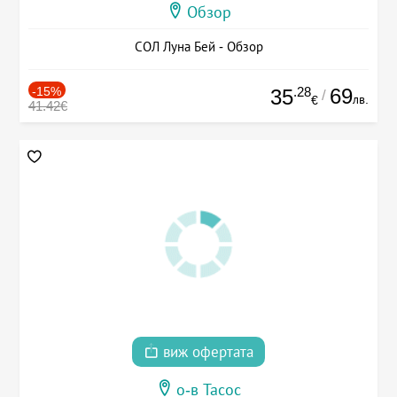
Обзор
СОЛ Луна Бей - Обзор
-15%
.28
69
35
/
лв.
€
41.42€
виж офертата
о-в Тасос