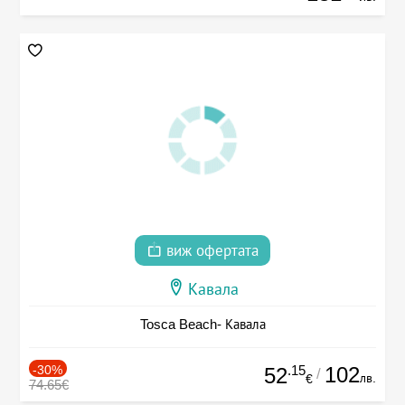
виж офертата
Кавала
Tosca Beach- Кавала
-30%
.15
102
52
/
лв.
€
74.65€