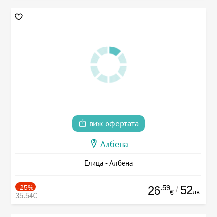
виж офертата
Албена
Елица - Албена
-25%
.59
52
26
/
лв.
€
35.54€