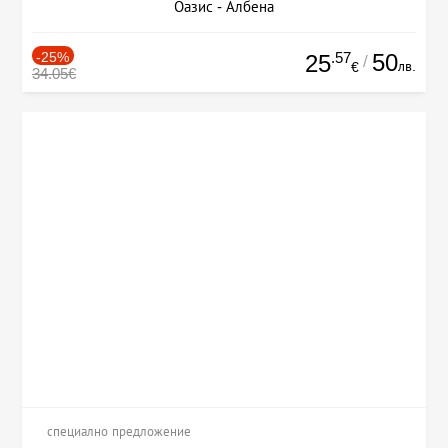
Оазис - Албена
-25%
.57
50
25
/
лв.
€
34.05€
специално предложение