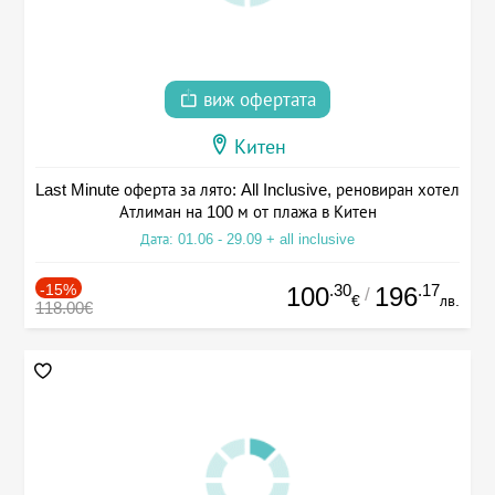
виж офертата
Китен
Last Minute оферта за лято: All Inclusive, реновиран хотел
Атлиман на 100 м от плажа в Китен
Дата: 01.06 - 29.09 + all inclusive
-15%
.30
.17
100
196
/
€
лв.
118.00€