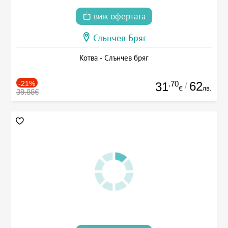
виж офертата
Слънчев Бряг
Котва - Слънчев бряг
-21%
.70
62
31
/
лв.
€
39.88€