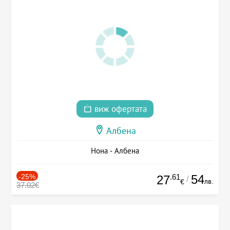
виж офертата
Албена
Нона - Албена
-25%
.61
54
27
/
лв.
€
37.02€