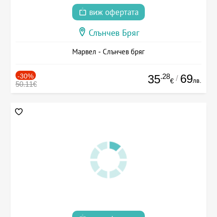
виж офертата
Слънчев Бряг
Марвел - Слънчев бряг
-30%
.28
69
35
/
лв.
€
50.11€