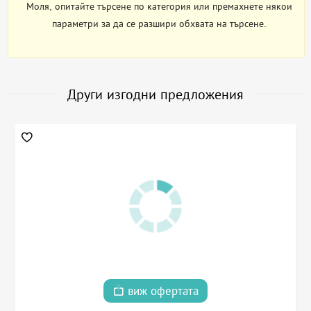
Моля, опитайте търсене по категория или премахнете някои
параметри за да се разшири обхвата на търсене.
Други изгодни предложения
виж офертата