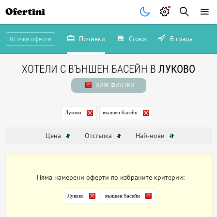
Ofertini
Почивки
Стоки
В града
Всички оферти
ХОТЕЛИ С ВЪНШЕН БАСЕЙН В
ЛУКОВО
ВИЖ ФИЛТРИ
Луково
външен басейн
Цена
Отстъпка
Най-нови
Няма намерени оферти по избраните критерии:
Луково
външен басейн