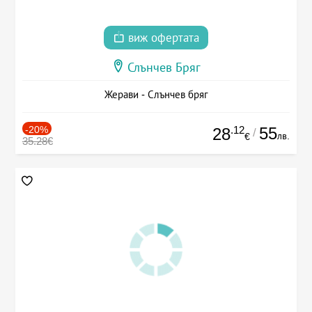
виж офертата
Слънчев Бряг
Жерави - Слънчев бряг
-20%
.12
55
28
/
лв.
€
35.28€