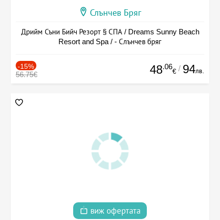
Слънчев Бряг
Дрийм Съни Бийч Резорт § СПА / Dreams Sunny Beach
Resort and Spa / - Слънчев бряг
-15%
.06
94
48
/
лв.
€
56.75€
виж офертата