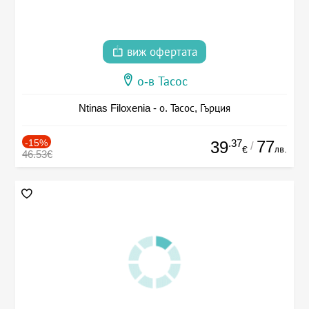
виж офертата
о-в Тасос
Ntinas Filoxenia - о. Тасос, Гърция
-15%
.37
77
39
/
лв.
€
46.53€