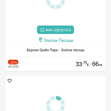
виж офертата
Златни Пясъци
Берлин Грийн Парк - Златни пясъци
-25%
.75
66
33
/
лв.
€
44.99€