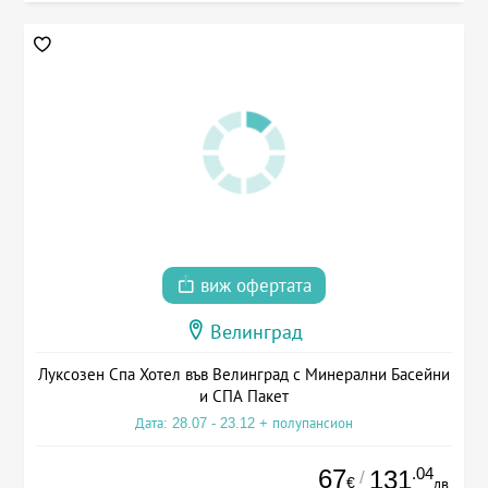
виж офертата
Велинград
Луксозен Спа Хотел във Велинград с Минерални Басейни
и СПА Пакет
Дата: 28.07 - 23.12 + полупансион
67
.04
131
/
€
лв.