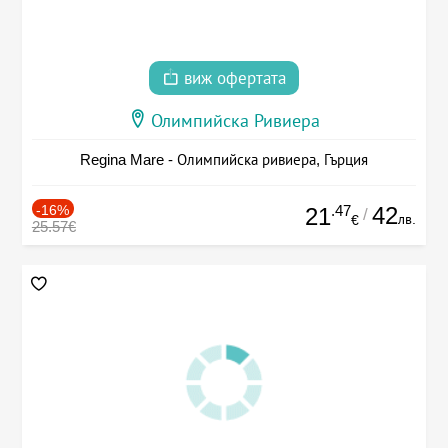
виж офертата
Олимпийска Ривиера
Regina Mare - Олимпийска ривиера, Гърция
-16%
.47
42
21
/
лв.
€
25.57€