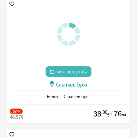
виж офертата
Слънчев Бряг
Белвю - Слънчев бряг
-20%
.86
76
38
/
лв.
€
48.57€