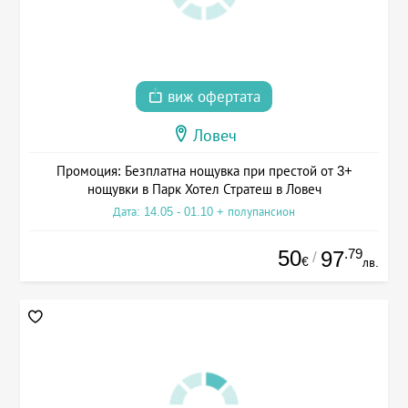
виж офертата
Ловеч
Промоция: Безплатна нощувка при престой от 3+
нощувки в Парк Хотел Стратеш в Ловеч
Дата: 14.05 - 01.10 + полупансион
50
.79
97
/
€
лв.