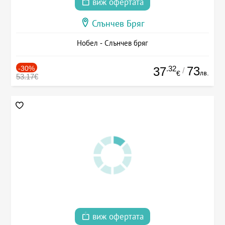
виж офертата
Слънчев Бряг
Нобел - Слънчев бряг
-30%
.32
73
37
/
лв.
€
53.17€
виж офертата