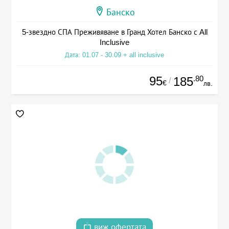
Банско
5-звездно СПА Преживяване в Гранд Хотел Банско с All
Inclusive
Дата: 01.07 - 30.09 + all inclusive
95
.80
185
/
€
лв.
виж офертата