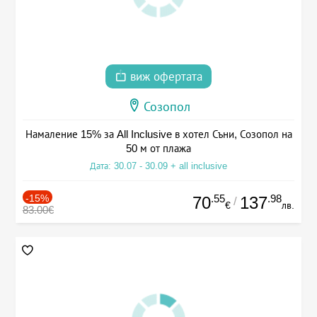
виж офертата
Созопол
Намаление 15% за All Inclusive в хотел Съни, Созопол на
50 м от плажа
Дата: 30.07 - 30.09 + all inclusive
-15%
.55
.98
70
137
/
€
лв.
83.00€