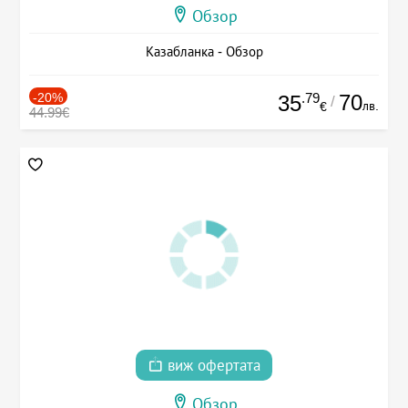
Обзор
Казабланка - Обзор
-20%
.79
70
35
/
лв.
€
44.99€
виж офертата
Обзор