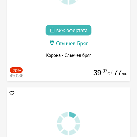
виж офертата
Слънчев Бряг
Корона - Слънчев бряг
-20%
.37
77
39
/
лв.
€
49.08€