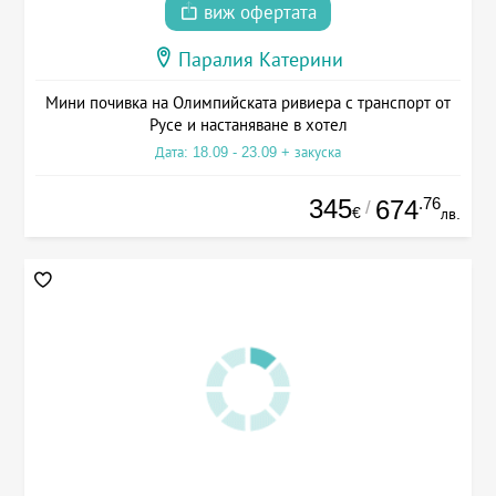
виж офертата
Паралия Катерини
Мини почивка на Олимпийската ривиера с транспорт от
Русе и настаняване в хотел
Дата: 18.09 - 23.09 + закуска
345
.76
674
/
€
лв.