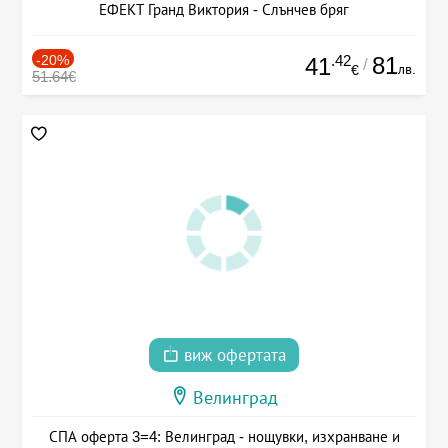
ЕФЕКТ Гранд Виктория - Слънчев бряг
-20%
.42
81
41
/
лв.
€
51.64€
виж офертата
Велинград
СПА оферта 3=4: Велинград - нощувки, изхранване и