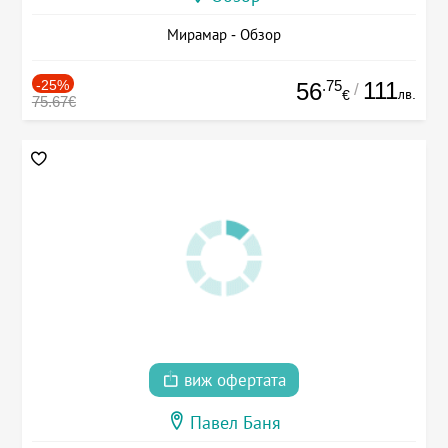
Мирамар - Обзор
-25%
.75
111
56
/
лв.
€
75.67€
виж офертата
Павел Баня