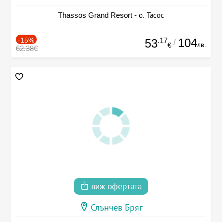
Thassos Grand Resort - о. Тасос
-15%
.17
104
53
/
лв.
€
62.38€
виж офертата
Слънчев Бряг