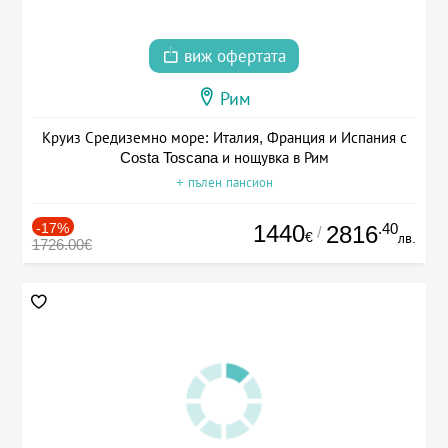
виж офертата
Рим
Круиз Средиземно море: Италия, Франция и Испания с
Costa Toscana и нощувка в Рим
+ пълен пансион
-17%
1440
.40
2816
/
€
лв.
1726.00€