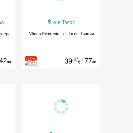
ра
о-в Тасос
виера,
Ntinas Filoxenia - о. Тасос, Гърция
42
-15%
.37
77
39
/
лв.
лв.
€
46.53€