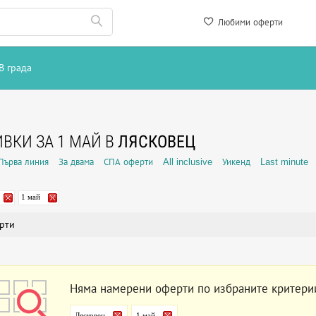
Любими оферти
В града
ВКИ ЗА 1 МАЙ В
ЛЯСКОВЕЦ
Първа линия
За двама
СПА оферти
All inclusive
Уикенд
Last minute
1 май
рти
Няма намерени оферти по избраните критери
Лясковец
1 май