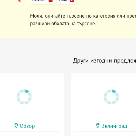
Моля, опитайте търсене по категория или пре
разшири обхвата на търсене.
Други изгодни предло
Обзор
Велинград