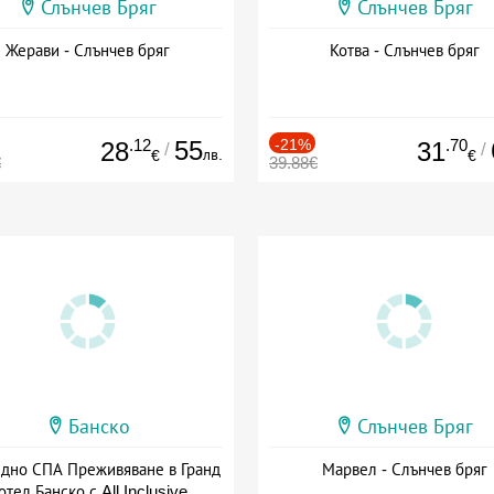
Слънчев Бряг
Слънчев Бряг
Жерави - Слънчев бряг
Котва - Слънчев бряг
.12
55
-21%
.70
28
31
/
/
лв.
€
€
€
39.88€
Банско
Слънчев Бряг
здно СПА Преживяване в Гранд
Марвел - Слънчев бряг
отел Банско с All Inclusive