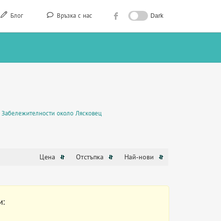
Блог
Връзка с нас
Dark
Забележителности около Лясковец
Цена
Отстъпка
Най-нови
и: