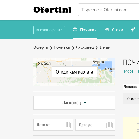
Ofertini
Почивки
Стоки
Всички оферти
Оферти
Почивки
Лясковец
1 май
❯
❯
❯
ПОЧИ
Море
Отиди към картата
Лясковец
0 офе
Лясковец