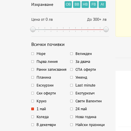
Изхранване
OB
BB
HB
FB
AI
Цена от 0 лв
До 300+ лв
Всички почивки
Море
Великден
Първа линия
За двама
Ранни записвания
СПА оферти
Планина
Уикенд
Екскурзии
Last minute
Ски оферти
Екотуризъм
Круиз
Свети Валентин
1 май
24 май
Коледа
Нова година
8 декември
Майски празници