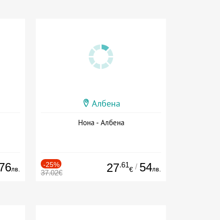
Албена
Нона - Албена
76
-25%
.61
54
27
/
лв.
лв.
€
37.02€