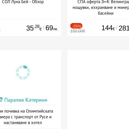
СОЛ Луна Бей - Обзор
СПА оферта 3=4: Велингра
нощувки, изхранване и мине
басейни
Дата: 01.07 - 30.09 + полупан
.28
69
-25%
144
35
28
/
/
лв.
€
€
€
192.00€
Паралия Катерини
и почивка на Олимпийската
виера с транспорт от Русе и
настаняване в хотел
Дата: 18.09 - 23.09 + закуска