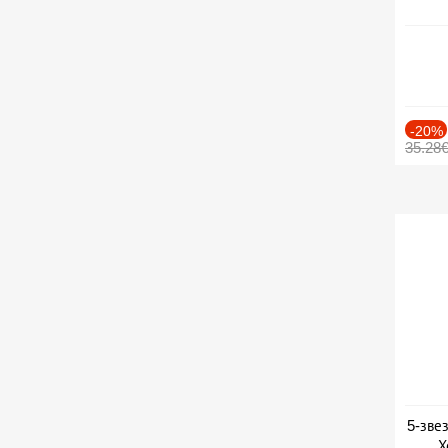
-20%
35.28
5-зве
Х