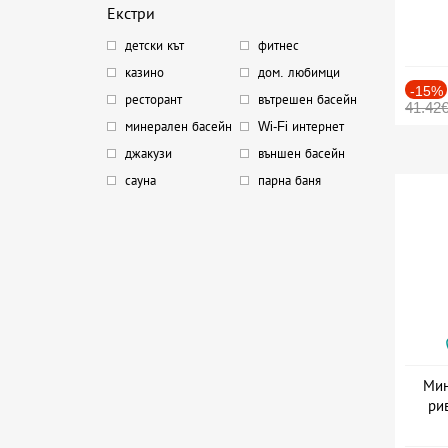
Екстри
детски кът
фитнес
казино
дом. любимци
-15%
ресторант
вътрешен басейн
41.42
минерален басейн
Wi-Fi интернет
джакузи
външен басейн
сауна
парна баня
Мин
ри