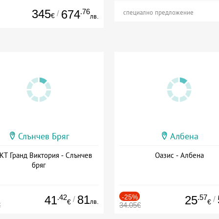
345
.76
674
/
специално предложение
€
лв.
Слънчев Бряг
Албена
Т Гранд Виктория - Слънчев
Оазис - Албена
бряг
.42
81
-25%
.57
41
25
/
/
лв.
€
€
€
34.05€