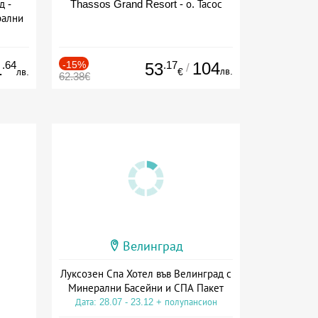
д -
Thassos Grand Resort - о. Тасос
рални
сион
.64
-15%
.17
104
1
53
/
лв.
лв.
€
62.38€
Велинград
Луксозен Спа Хотел във Велинград с
Минерални Басейни и СПА Пакет
Дата: 28.07 - 23.12 + полупансион