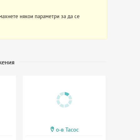
махнете някои параметри за да се
жения
о-в Тасос