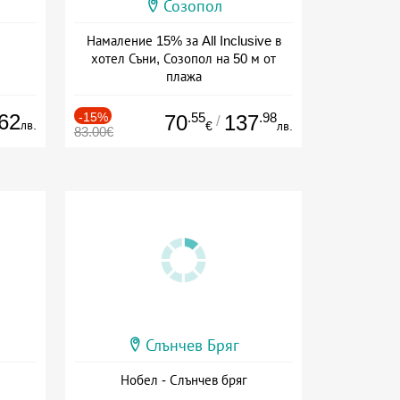
Созопол
Намаление 15% за All Inclusive в
хотел Съни, Созопол на 50 м от
плажа
Дата: 30.07 - 30.09 + all inclusive
62
-15%
.55
.98
70
137
/
лв.
€
лв.
83.00€
Слънчев Бряг
Нобел - Слънчев бряг