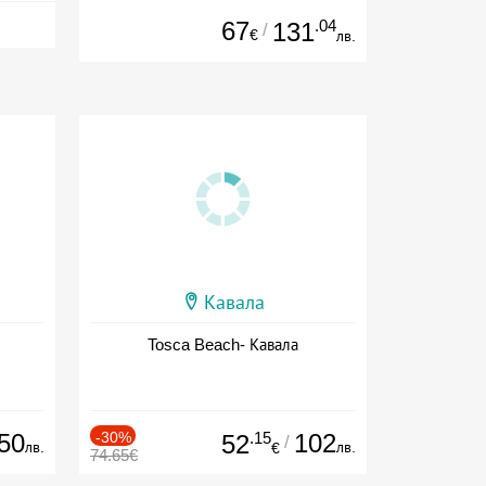
67
.04
131
/
€
лв.
Кавала
Tosca Beach- Кавала
50
-30%
.15
102
52
/
лв.
лв.
€
74.65€