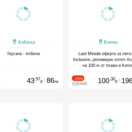
Албена
Китен
Гергана - Албена
Last Minute оферта за лято: 
Inclusive, реновиран хотел А
на 100 м от плажа в Ките
Дата: 01.06 - 29.09 + all inclus
.97
86
-15%
.30
43
100
19
/
/
лв.
€
€
€
118.00€