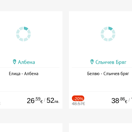
Албена
Слънчев Бряг
Елица - Албена
Белвю - Слънчев бряг
.59
52
-20%
.86
26
38
/
/
лв.
€
€
€
48.57€