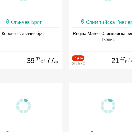
Слънчев Бряг
Олимпийска Ривие
Корона - Слънчев бряг
Regina Mare - Олимпийска ри
Гърция
.37
77
-16%
.47
39
21
/
/
лв.
€
€
€
25.57€