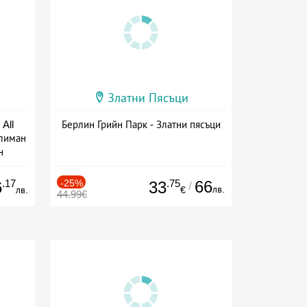
Златни Пясъци
All
Берлин Грийн Парк - Златни пясъци
тлиман
н
ive
.17
-25%
.75
66
6
33
/
лв.
лв.
€
44.99€