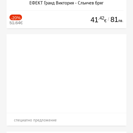
ЕФЕКТ Гранд Виктория - Слънчев бряг
-20%
.42
81
41
/
лв.
€
51.64€
специално предложение