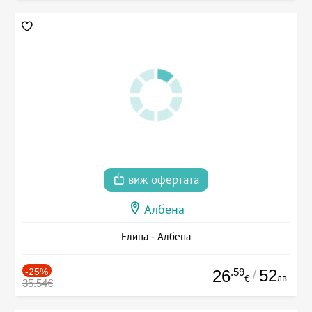
виж офертата
Албена
Елица - Албена
-25%
.59
52
26
/
лв.
€
35.54€