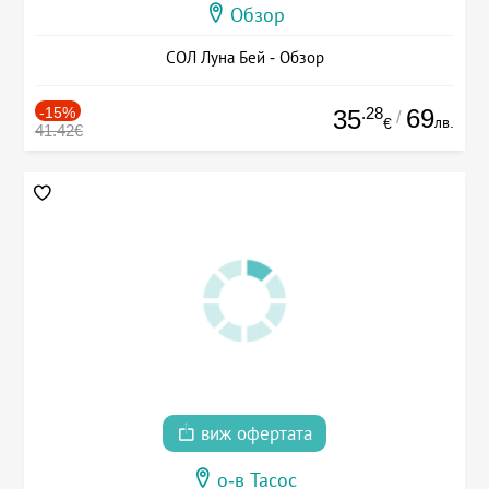
Обзор
СОЛ Луна Бей - Обзор
-15%
.28
69
35
/
лв.
€
41.42€
виж офертата
о-в Тасос