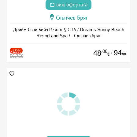
виж офертата
Слънчев Бряг
Дрийм Съни Бийч Резорт § СПА / Dreams Sunny Beach
Resort and Spa / - Слънчев бряг
-15%
.06
94
48
/
лв.
€
56.75€