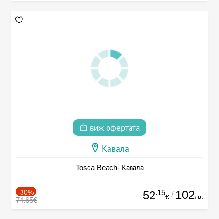
виж офертата
Кавала
Tosca Beach- Кавала
-30%
.15
102
52
/
лв.
€
74.65€