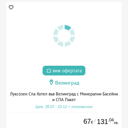
виж офертата
Велинград
Луксозен Спа Хотел във Велинград с Минерални Басейни
и СПА Пакет
Дата: 28.07 - 23.12 + полупансион
67
.04
131
/
€
лв.