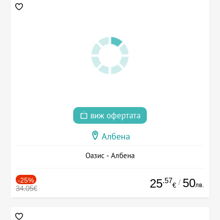
виж офертата
Албена
Оазис - Албена
-25%
.57
50
25
/
лв.
€
34.05€