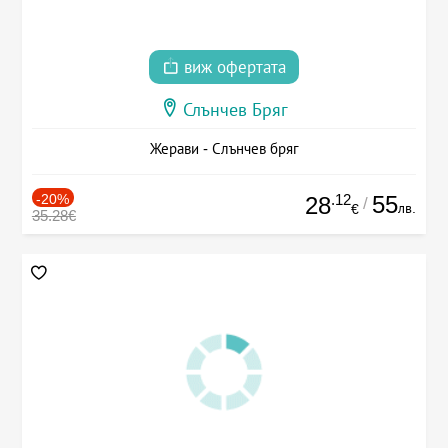
виж офертата
Слънчев Бряг
Жерави - Слънчев бряг
-20%
.12
55
28
/
лв.
€
35.28€