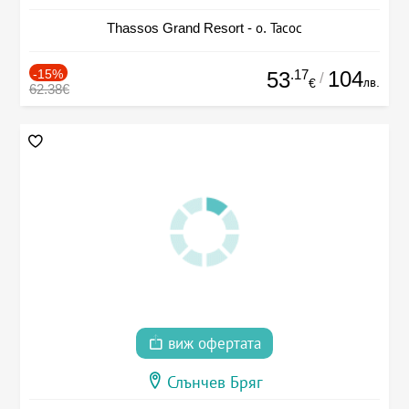
Thassos Grand Resort - о. Тасос
-15%
.17
104
53
/
лв.
€
62.38€
виж офертата
Слънчев Бряг