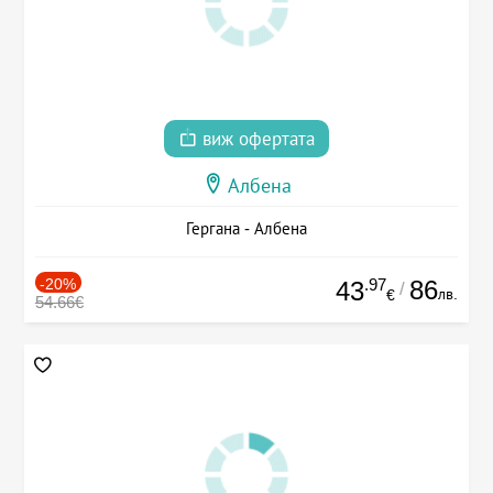
виж офертата
Албена
Гергана - Албена
-20%
.97
86
43
/
лв.
€
54.66€