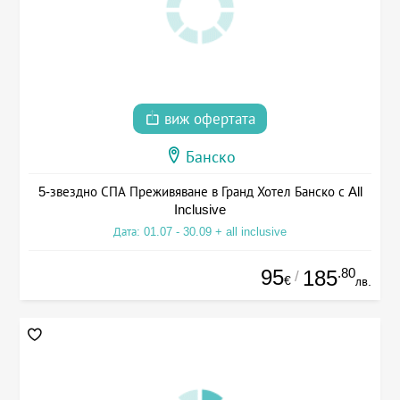
виж офертата
Банско
5-звездно СПА Преживяване в Гранд Хотел Банско с All
Inclusive
Дата: 01.07 - 30.09 + all inclusive
95
.80
185
/
€
лв.