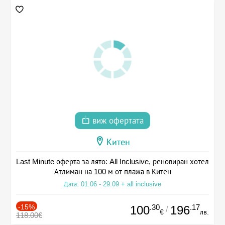
виж офертата
Китен
Last Minute оферта за лято: All Inclusive, реновиран хотел
Атлиман на 100 м от плажа в Китен
Дата: 01.06 - 29.09 + all inclusive
-15%
.30
.17
100
196
/
€
лв.
118.00€