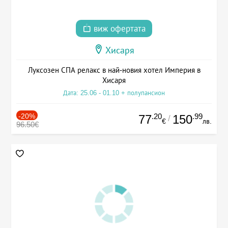
виж офертата
Хисаря
Луксозен СПА релакс в най-новия хотел Империя в
Хисаря
Дата: 25.06 - 01.10 + полупансион
-20%
.20
.99
77
150
/
€
лв.
96.50€