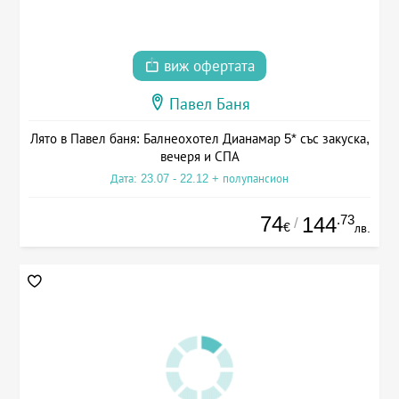
виж офертата
Павел Баня
Лято в Павел баня: Балнеохотел Дианамар 5* със закуска,
вечеря и СПА
Дата: 23.07 - 22.12 + полупансион
74
.73
144
/
€
лв.