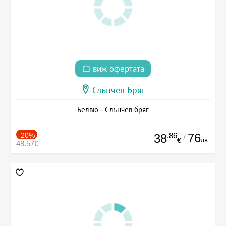
виж офертата
Слънчев Бряг
Белвю - Слънчев бряг
-20%
.86
76
38
/
лв.
€
48.57€