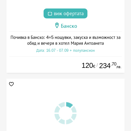
виж офертата
Банско
Почивка в Банско: 4=5 нощувки, закуска и възможност за
обяд и вечеря в хотел Мария Антоанета
Дата: 16.07 - 07.09 + полупансион
120
.70
234
/
€
лв.