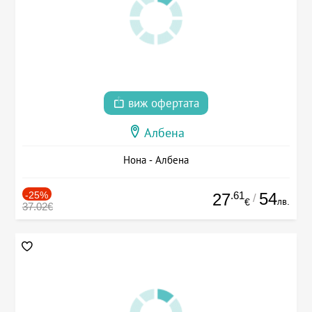
виж офертата
Албена
Нона - Албена
-25%
.61
54
27
/
лв.
€
37.02€