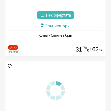
виж офертата
Слънчев Бряг
Котва - Слънчев бряг
-21%
.70
62
31
/
лв.
€
39.88€