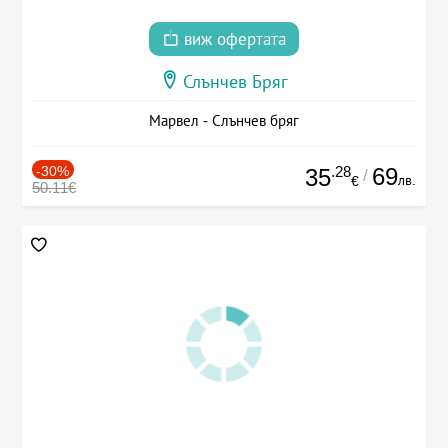
виж офертата
Слънчев Бряг
Марвел - Слънчев бряг
-30%
.28
69
35
/
лв.
€
50.11€