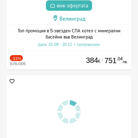
виж офертата
Велинград
Топ промоция в 5-звезден СПА хотел с минерални
басейни във Велинград
Дата: 01.09 - 20.12 + полупансион
-33%
384
.04
751
/
€
лв.
576.00€