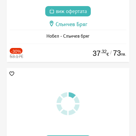
виж офертата
Слънчев Бряг
Нобел - Слънчев бряг
-30%
.32
73
37
/
лв.
€
53.17€