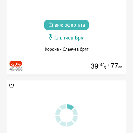
виж офертата
Слънчев Бряг
Корона - Слънчев бряг
-20%
.37
77
39
/
лв.
€
49.08€