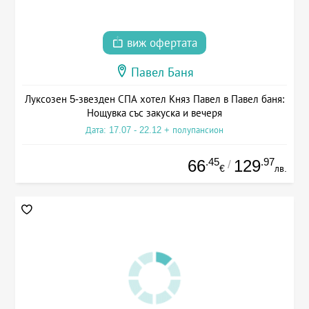
виж офертата
Павел Баня
Луксозен 5-звезден СПА хотел Княз Павел в Павел баня:
Нощувка със закуска и вечеря
Дата: 17.07 - 22.12 + полупансион
.45
.97
66
129
/
€
лв.