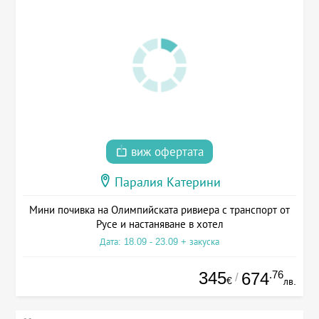
виж офертата
Паралия Катерини
Мини почивка на Олимпийската ривиера с транспорт от
Русе и настаняване в хотел
Дата: 18.09 - 23.09 + закуска
345
.76
674
/
€
лв.