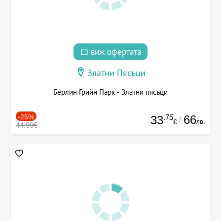
виж офертата
Златни Пясъци
Берлин Грийн Парк - Златни пясъци
-25%
.75
66
33
/
лв.
€
44.99€