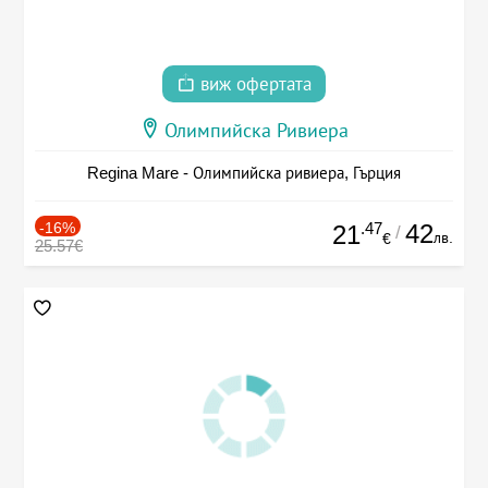
виж офертата
Олимпийска Ривиера
Regina Mare - Олимпийска ривиера, Гърция
-16%
.47
42
21
/
лв.
€
25.57€