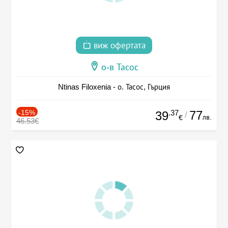
виж офертата
о-в Тасос
Ntinas Filoxenia - о. Тасос, Гърция
-15%
.37
77
39
/
лв.
€
46.53€