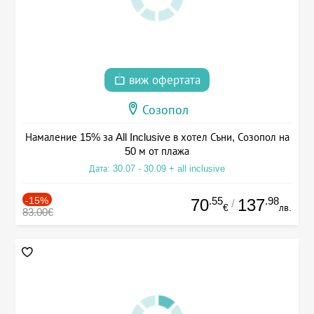
виж офертата
Созопол
Намаление 15% за All Inclusive в хотел Съни, Созопол на
50 м от плажа
Дата: 30.07 - 30.09 + all inclusive
-15%
.55
.98
70
137
/
€
лв.
83.00€