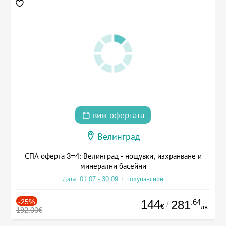
виж офертата
Велинград
СПА оферта 3=4: Велинград - нощувки, изхранване и
минерални басейни
Дата: 01.07 - 30.09 + полупансион
-25%
144
.64
281
/
€
лв.
192.00€