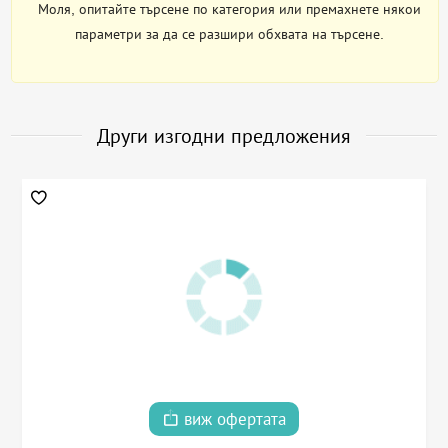
Моля, опитайте търсене по категория или премахнете някои
параметри за да се разшири обхвата на търсене.
Други изгодни предложения
виж офертата