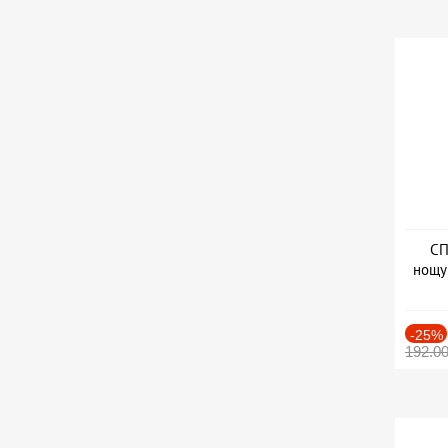
СП
нощу
Дат
-25%
192.0