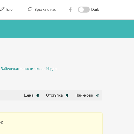
Блог
Връзка с нас
Dark
Забележителности около Мадан
Цена
Отстъпка
Най-нови
и: