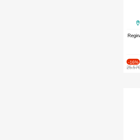
Regin
-16%
25.57