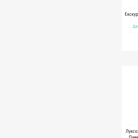
Екскур
Дат
Луксо
Паве