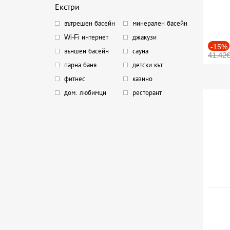
Екстри
вътрешен басейн
минерален басейн
Wi-Fi интернет
джакузи
-15%
външен басейн
сауна
41.42
парна баня
детски кът
фитнес
казино
дом. любимци
ресторант