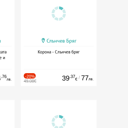
и
Слънчев Бряг
ката
Корона - Слънчев бряг
е и
а
.76
-20%
.37
77
4
39
/
лв.
лв.
€
49.08€