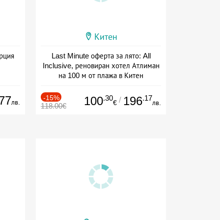
Китен
ърция
Last Minute оферта за лято: All
Inclusive, реновиран хотел Атлиман
на 100 м от плажа в Китен
Дата: 01.06 - 29.09 + all inclusive
77
-15%
.30
.17
100
196
/
лв.
€
лв.
118.00€