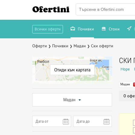
Ofertini
Почивки
Стоки
Всички оферти
Оферти
Почивки
Мадан
Ски оферти
❯
❯
❯
СКИ 
Море
Отиди към картата
Мадан
0 офе
Мадан