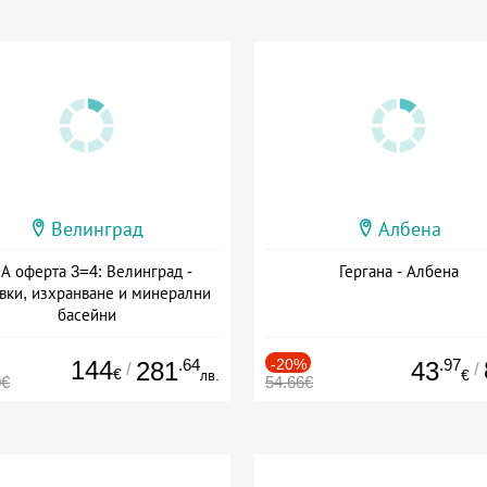
Велинград
Албена
А оферта 3=4: Велинград -
Гергана - Албена
вки, изхранване и минерални
басейни
а: 01.07 - 30.09 + полупансион
144
.64
-20%
.97
281
43
/
/
€
лв.
€
0€
54.66€