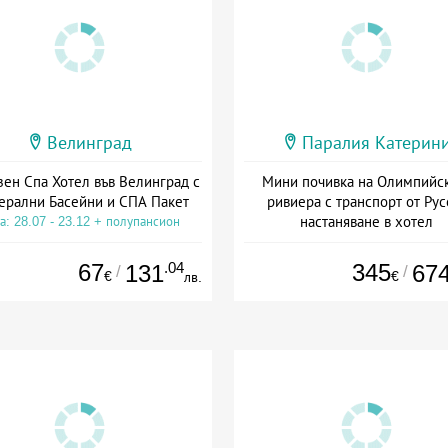
Велинград
Паралия Катерин
зен Спа Хотел във Велинград с
Мини почивка на Олимпийс
ерални Басейни и СПА Пакет
ривиера с транспорт от Рус
настаняване в хотел
а: 28.07 - 23.12 + полупансион
Дата: 18.09 - 23.09 + закуск
67
.04
345
131
67
/
/
€
€
лв.