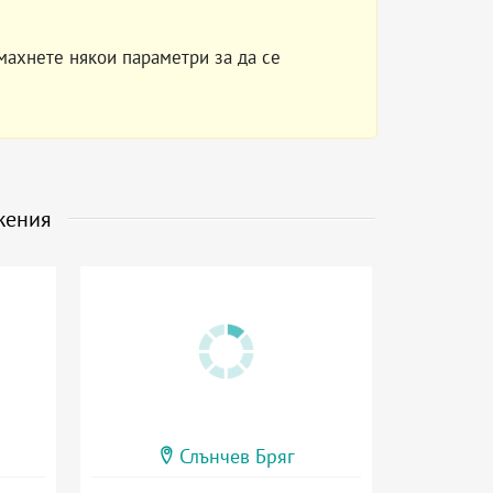
махнете някои параметри за да се
жения
Слънчев Бряг