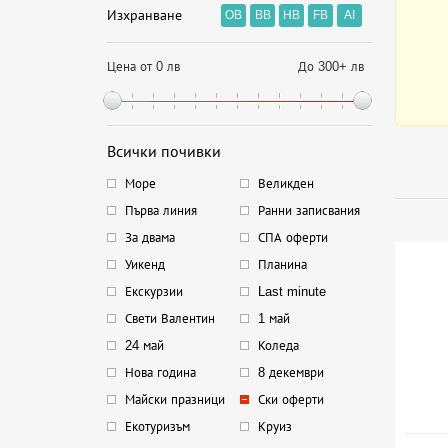
Изхранване
OB
BB
HB
FB
AI
Цена от 0 лв
До 300+ лв
Всички почивки
Море
Великден
Първа линия
Ранни записвания
За двама
СПА оферти
Уикенд
Планина
Екскурзии
Last minute
Свети Валентин
1 май
24 май
Коледа
Нова година
8 декември
Майски празници
Ски оферти
Екотуризъм
Круиз