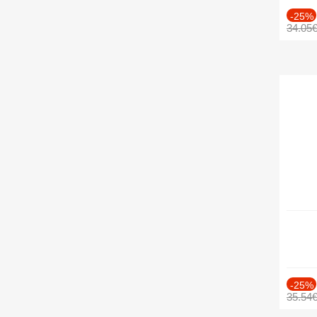
-25%
34.05
-25%
35.54