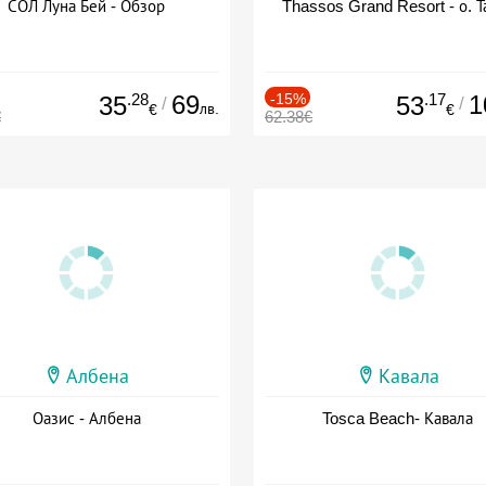
СОЛ Луна Бей - Обзор
Thassos Grand Resort - о. Т
.28
69
-15%
.17
1
35
53
/
/
лв.
€
€
€
62.38€
Албена
Кавала
Оазис - Албена
Tosca Beach- Кавала