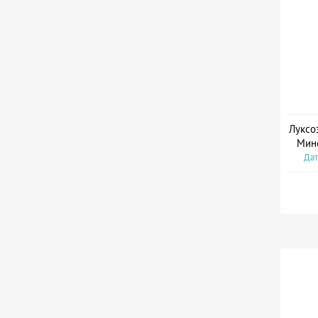
Луксо
Мин
Дат