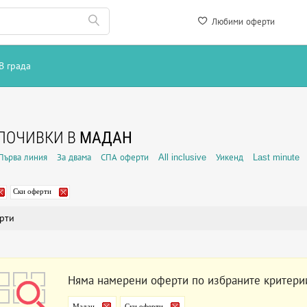
Любими оферти
В града
ПОЧИВКИ В
МАДАН
Първа линия
За двама
СПА оферти
All inclusive
Уикенд
Last minute
Ски оферти
рти
Няма намерени оферти по избраните критери
Мадан
Ски оферти