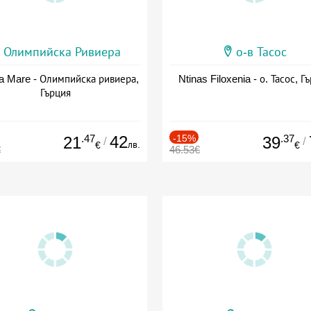
Олимпийска Ривиера
о-в Тасос
a Mare - Олимпийска ривиера,
Ntinas Filoxenia - о. Тасос, Г
Гърция
.47
42
-15%
.37
21
39
/
/
лв.
€
€
€
46.53€