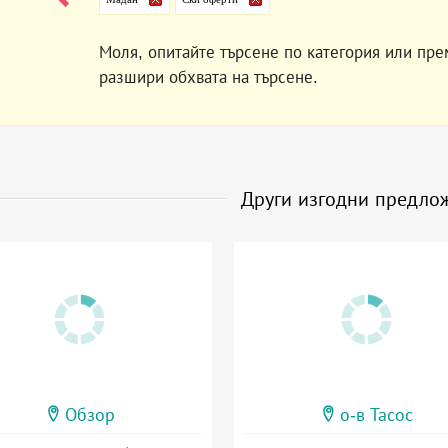
Моля, опитайте търсене по категория или пре
разшири обхвата на търсене.
Други изгодни предло
Обзор
о-в Тасос