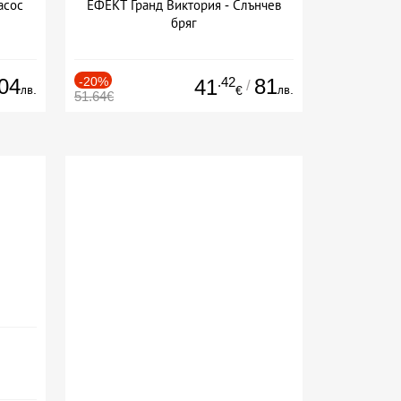
асос
ЕФЕКТ Гранд Виктория - Слънчев
бряг
04
-20%
.42
81
41
/
лв.
лв.
€
51.64€