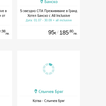
Банско
ive в
5-звездно СПА Преживяване в Гранд
м от
Хотел Банско с All Inclusive
Дата: 01.07 - 30.09 + all inclusive
ive
.98
95
.80
7
185
/
€
лв.
лв.
Слънчев Бряг
Котва - Слънчев бряг