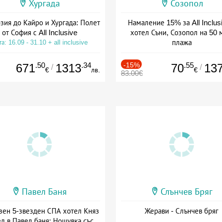
Хургада
Созопол
зия до Кайро и Хургада: Полет
Намаление 15% за All Inclus
от София с All Inclusive
хотел Съни, Созопол на 50 
плажа
а: 16.09 - 31.10 + all inclusive
Дата: 30.07 - 30.09 + all inclus
.50
.34
-15%
.55
671
1313
70
13
/
/
€
лв.
€
83.00€
Павел Баня
Слънчев Бряг
зен 5-звезден СПА хотел Княз
Жерави - Слънчев бряг
л в Павел баня: Нощувка със