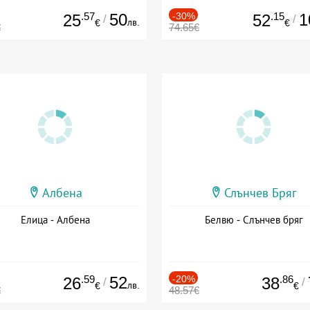
.57
50
-30%
.15
1
25
52
/
/
лв.
€
€
€
74.65€
Албена
Слънчев Бряг
Елица - Албена
Белвю - Слънчев бряг
.59
52
-20%
.86
26
38
/
/
лв.
€
€
€
48.57€