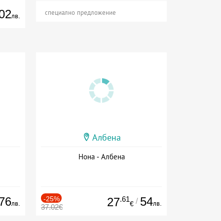
02
специално предложение
лв.
Албена
Нона - Албена
76
-25%
.61
54
27
/
лв.
лв.
€
37.02€