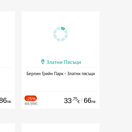
Златни Пясъци
Берлин Грийн Парк - Златни пясъци
86
-25%
.75
66
33
/
лв.
лв.
€
44.99€