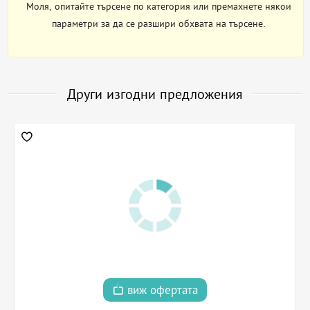
Моля, опитайте търсене по категория или премахнете някои
параметри за да се разшири обхвата на търсене.
Други изгодни предложения
виж офертата