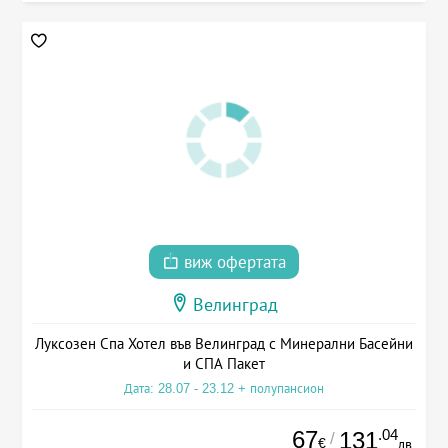
виж офертата
Велинград
Луксозен Спа Хотел във Велинград с Минерални Басейни
и СПА Пакет
Дата: 28.07 - 23.12 + полупансион
67
.04
131
/
€
лв.