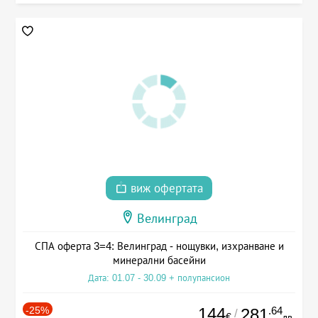
виж офертата
Велинград
СПА оферта 3=4: Велинград - нощувки, изхранване и
минерални басейни
Дата: 01.07 - 30.09 + полупансион
-25%
144
.64
281
/
€
лв.