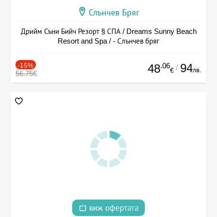
Слънчев Бряг
Дрийм Съни Бийч Резорт § СПА / Dreams Sunny Beach
Resort and Spa / - Слънчев бряг
-15%
.06
94
48
/
лв.
€
56.75€
виж офертата