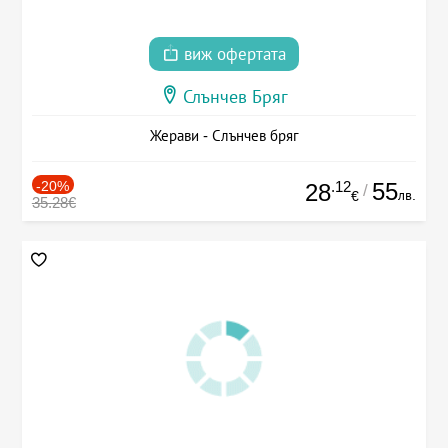
виж офертата
Слънчев Бряг
Жерави - Слънчев бряг
-20%
.12
55
28
/
лв.
€
35.28€