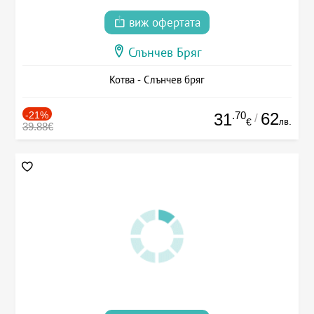
виж офертата
Слънчев Бряг
Котва - Слънчев бряг
-21%
.70
62
31
/
лв.
€
39.88€