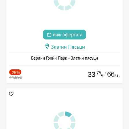
виж офертата
Златни Пясъци
Берлин Грийн Парк - Златни пясъци
-25%
.75
66
33
/
лв.
€
44.99€