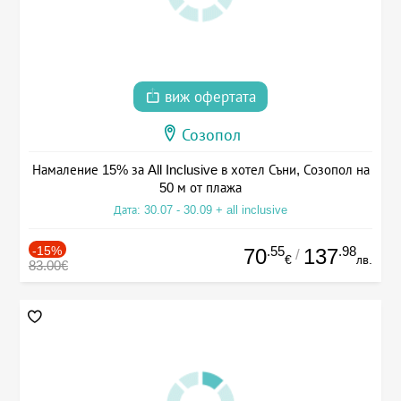
виж офертата
Созопол
Намаление 15% за All Inclusive в хотел Съни, Созопол на
50 м от плажа
Дата: 30.07 - 30.09 + all inclusive
-15%
.55
.98
70
137
/
€
лв.
83.00€