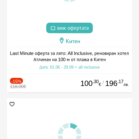
виж офертата
Китен
Last Minute оферта за лято: All Inclusive, реновиран хотел
Атлиман на 100 м от плажа в Китен
Дата: 01.06 - 29.09 + all inclusive
-15%
.30
.17
100
196
/
€
лв.
118.00€