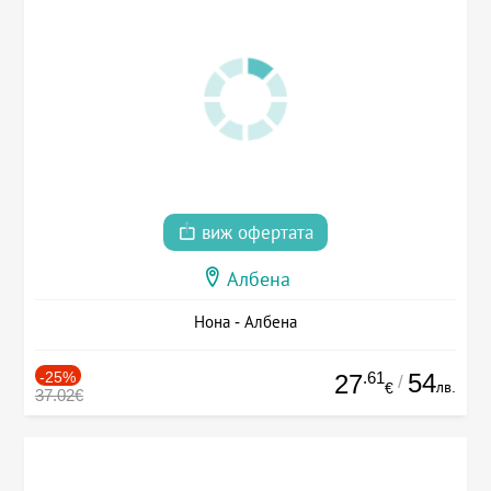
виж офертата
Албена
Нона - Албена
-25%
.61
54
27
/
лв.
€
37.02€