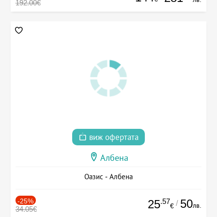
192.00€
виж офертата
Албена
Оазис - Албена
-25%
.57
50
25
/
лв.
€
34.05€