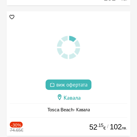
виж офертата
Кавала
Tosca Beach- Кавала
-30%
.15
102
52
/
лв.
€
74.65€