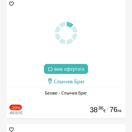
виж офертата
Слънчев Бряг
Белвю - Слънчев бряг
-20%
.86
76
38
/
лв.
€
48.57€