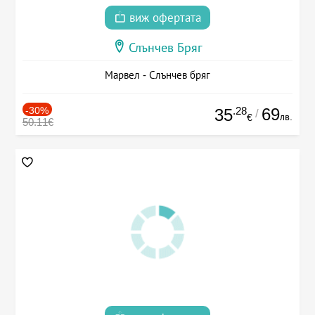
виж офертата
Слънчев Бряг
Марвел - Слънчев бряг
-30%
.28
69
35
/
лв.
€
50.11€