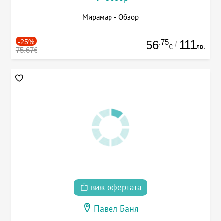
Мирамар - Обзор
-25%
.75
111
56
/
лв.
€
75.67€
виж офертата
Павел Баня