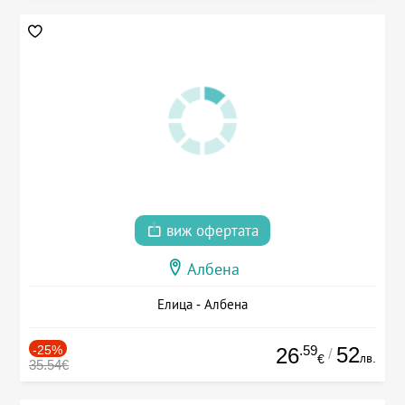
виж офертата
Албена
Елица - Албена
-25%
.59
52
26
/
лв.
€
35.54€