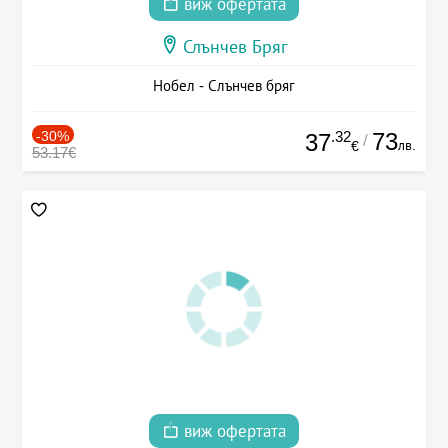
виж офертата
Слънчев Бряг
Нобел - Слънчев бряг
-30%
.32
73
37
/
лв.
€
53.17€
виж офертата