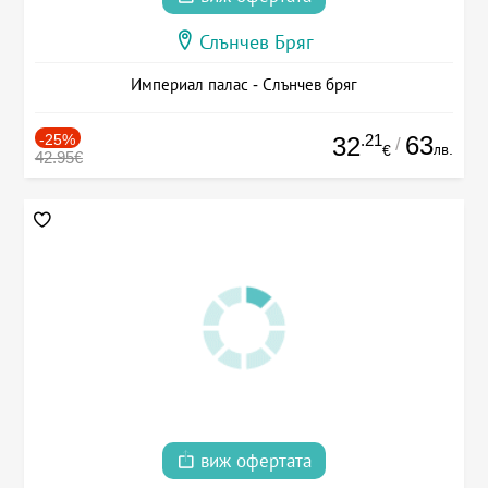
Слънчев Бряг
Империал палас - Слънчев бряг
-25%
.21
63
32
/
лв.
€
42.95€
виж офертата