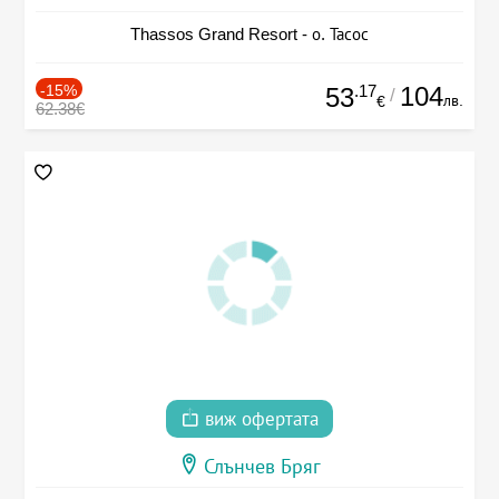
Thassos Grand Resort - о. Тасос
-15%
.17
104
53
/
лв.
€
62.38€
виж офертата
Слънчев Бряг