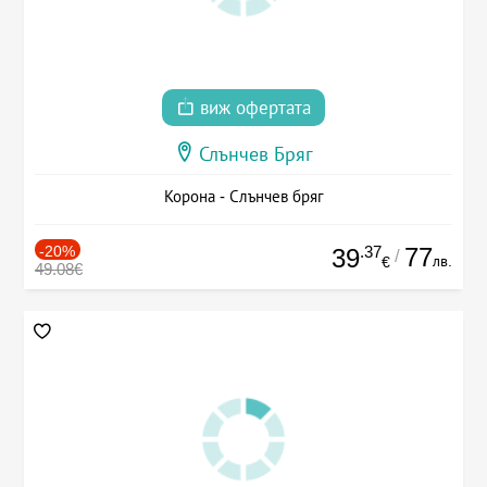
виж офертата
Слънчев Бряг
Корона - Слънчев бряг
-20%
.37
77
39
/
лв.
€
49.08€