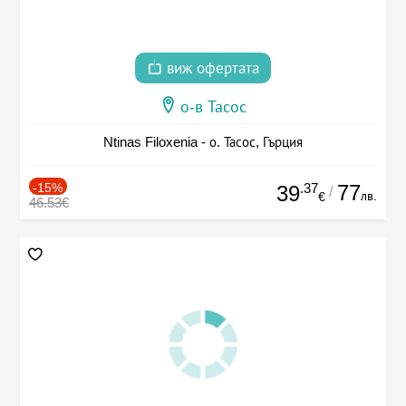
виж офертата
о-в Тасос
Ntinas Filoxenia - о. Тасос, Гърция
-15%
.37
77
39
/
лв.
€
46.53€