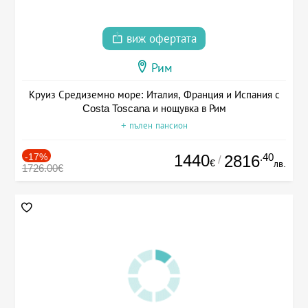
виж офертата
Рим
Круиз Средиземно море: Италия, Франция и Испания с
Costa Toscana и нощувка в Рим
+ пълен пансион
-17%
1440
.40
2816
/
€
лв.
1726.00€