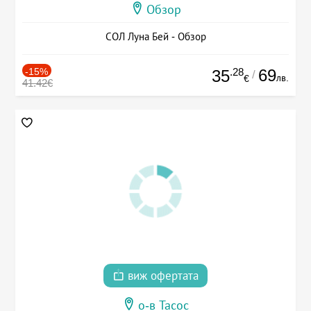
Обзор
СОЛ Луна Бей - Обзор
-15%
.28
69
35
/
лв.
€
41.42€
виж офертата
о-в Тасос