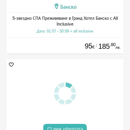
Банско
5-звездно СПА Преживяване в Гранд Хотел Банско с All
Inclusive
Дата: 01.07 - 30.09 + all inclusive
95
.80
185
/
€
лв.
виж офертата