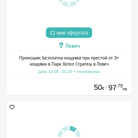
виж офертата
Ловеч
Промоция: Безплатна нощувка при престой от 3+
нощувки в Парк Хотел Стратеш в Ловеч
Дата: 14.05 - 01.10 + полупансион
50
.79
97
/
€
лв.