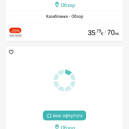
Обзор
Казабланка - Обзор
-20%
.79
70
35
/
лв.
€
44.99€
виж офертата
Обзор