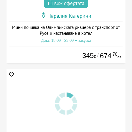
виж офертата
Паралия Катерини
Мини почивка на Олимпийската ривиера с транспорт от
Русе и настаняване в хотел
Дата: 18.09 - 23.09 + закуска
345
.76
674
/
€
лв.