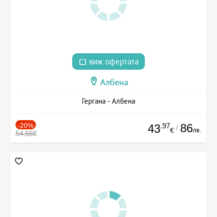
виж офертата
Албена
Гергана - Албена
-20%
.97
86
43
/
лв.
€
54.66€