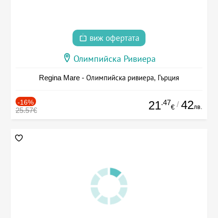
виж офертата
Олимпийска Ривиера
Regina Mare - Олимпийска ривиера, Гърция
-16%
.47
42
21
/
лв.
€
25.57€