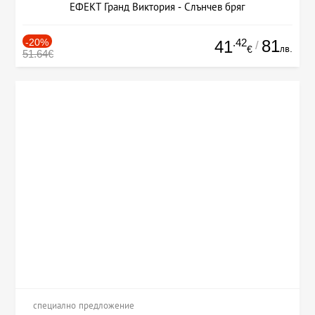
ЕФЕКТ Гранд Виктория - Слънчев бряг
-20%
.42
81
41
/
лв.
€
51.64€
специално предложение