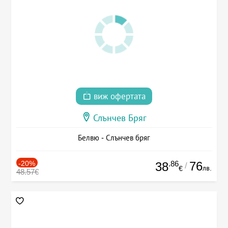
виж офертата
Слънчев Бряг
Белвю - Слънчев бряг
-20%
.86
76
38
/
лв.
€
48.57€