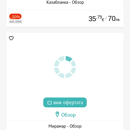
Казабланка - Обзор
-20%
.79
70
35
/
лв.
€
44.99€
виж офертата
Обзор
Мирамар - Обзор