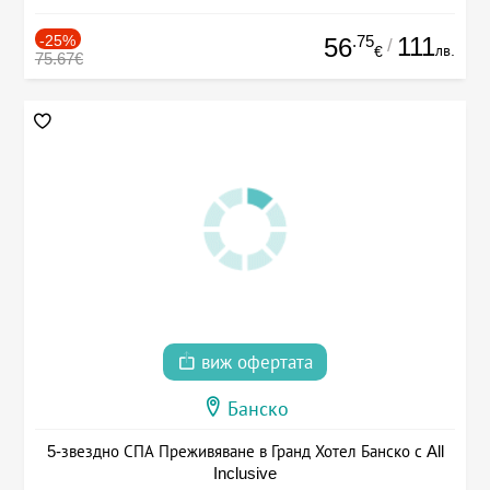
-25%
.75
111
56
/
лв.
€
75.67€
виж офертата
Банско
5-звездно СПА Преживяване в Гранд Хотел Банско с All
Inclusive