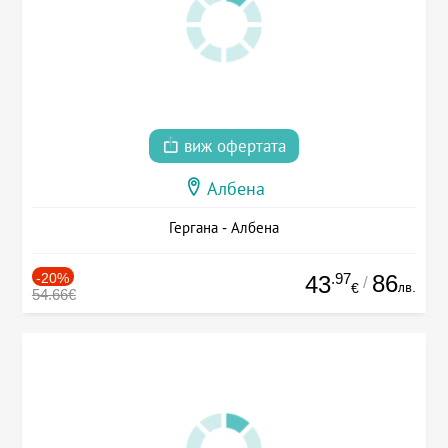
виж офертата
Албена
Гергана - Албена
-20%
.97
86
43
/
лв.
€
54.66€