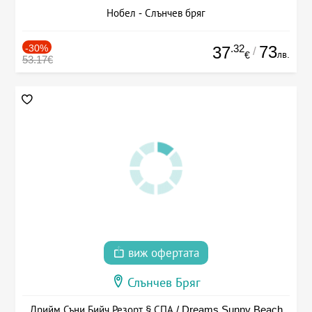
Нобел - Слънчев бряг
-30%
.32
73
37
/
лв.
€
53.17€
виж офертата
Слънчев Бряг
Дрийм Съни Бийч Резорт § СПА / Dreams Sunny Beach