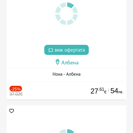
виж офертата
Албена
Нона - Албена
-25%
.61
54
27
/
лв.
€
37.02€