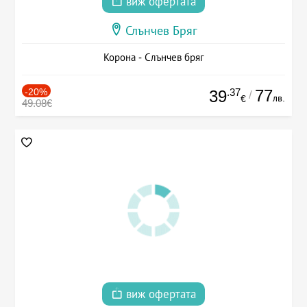
виж офертата
Слънчев Бряг
Корона - Слънчев бряг
-20%
.37
77
39
/
лв.
€
49.08€
виж офертата