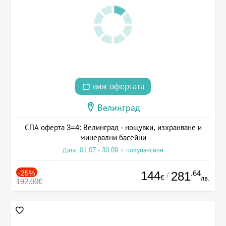
виж офертата
Велинград
СПА оферта 3=4: Велинград - нощувки, изхранване и
минерални басейни
Дата: 01.07 - 30.09 + полупансион
-25%
144
.64
281
/
€
лв.
192.00€