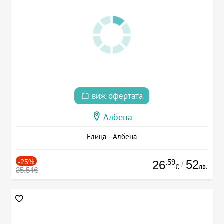
виж офертата
Албена
Елица - Албена
-25%
.59
52
26
/
лв.
€
35.54€