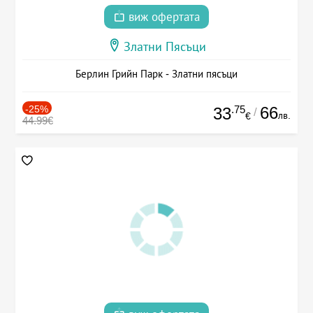
виж офертата
Златни Пясъци
Берлин Грийн Парк - Златни пясъци
-25%
.75
66
33
/
лв.
€
44.99€