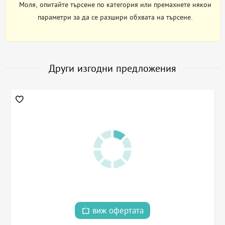
Моля, опитайте търсене по категория или премахнете някои
параметри за да се разшири обхвата на търсене.
Други изгодни предложения
виж офертата