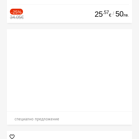
-25%
.57
50
25
/
лв.
€
34.05€
специално предложение