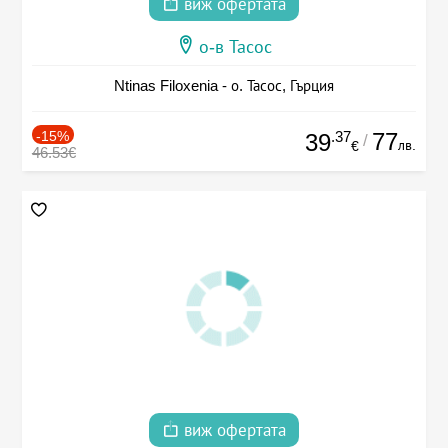
виж офертата
о-в Тасос
Ntinas Filoxenia - о. Тасос, Гърция
-15%
.37
77
39
/
лв.
€
46.53€
виж офертата