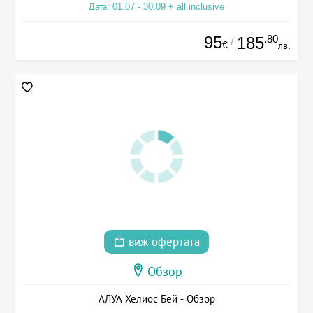
Дата: 01.07 - 30.09 + all inclusive
95
.80
185
/
€
лв.
виж офертата
Обзор
АЛУА Хелиос Бей - Обзор