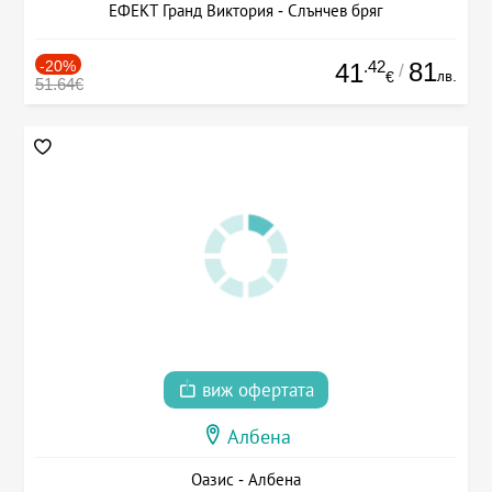
ЕФЕКТ Гранд Виктория - Слънчев бряг
-20%
.42
81
41
/
лв.
€
51.64€
виж офертата
Албена
Оазис - Албена