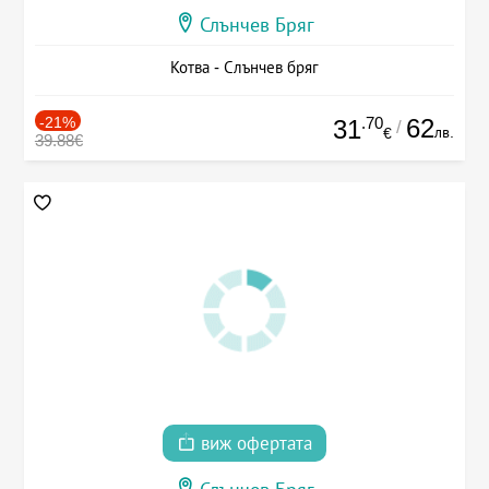
Слънчев Бряг
Котва - Слънчев бряг
-21%
.70
62
31
/
лв.
€
39.88€
виж офертата