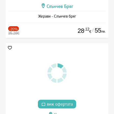
Слънчев Бряг
Жерави - Слънчев бряг
-20%
.12
55
28
/
лв.
€
35.28€
виж офертата