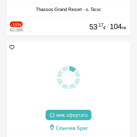
Thassos Grand Resort - о. Тасос
-15%
.17
104
53
/
лв.
€
62.38€
виж офертата
Слънчев Бряг