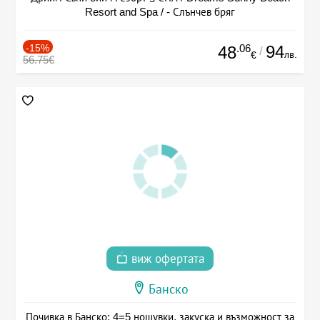
Resort and Spa / - Слънчев бряг
-15%
.06
94
48
/
лв.
€
56.75€
виж офертата
Банско
Почивка в Банско: 4=5 нощувки, закуска и възможност за