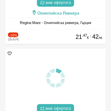
виж офертата
Олимпийска Ривиера
Regina Mare - Олимпийска ривиера, Гърция
-16%
.47
42
21
/
лв.
€
25.57€
виж офертата