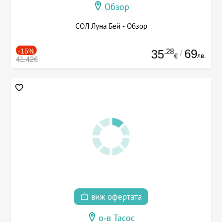
Обзор
СОЛ Луна Бей - Обзор
-15%
.28
69
35
/
лв.
€
41.42€
виж офертата
о-в Тасос