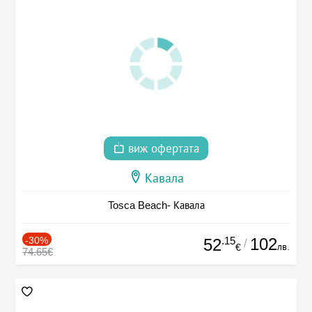
виж офертата
Кавала
Tosca Beach- Кавала
-30%
.15
102
52
/
лв.
€
74.65€