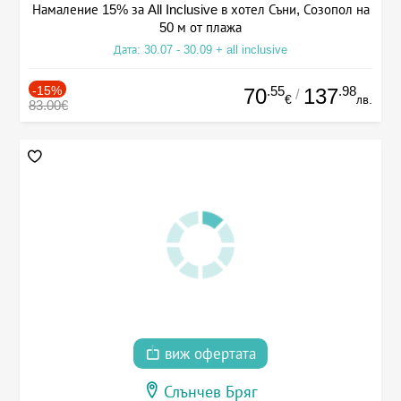
Намаление 15% за All Inclusive в хотел Съни, Созопол на
50 м от плажа
Дата: 30.07 - 30.09 + all inclusive
-15%
.55
.98
70
137
/
€
лв.
83.00€
виж офертата
Слънчев Бряг