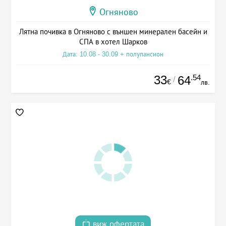
Огняново
Лятна почивка в Огняново с външен минерален басейн и
СПА в хотел Шарков
Дата: 10.08 - 30.09 + полупансион
33
.54
64
/
€
лв.
виж офертата