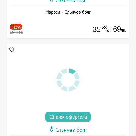
Слънчев Бряг
Марвел - Слънчев бряг
-30%
.28
69
35
/
лв.
€
50.11€
виж офертата
Слънчев Бряг