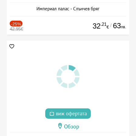
Империал палас - Слънчев бряг
-25%
.21
63
32
/
лв.
€
42.95€
виж офертата
Обзор