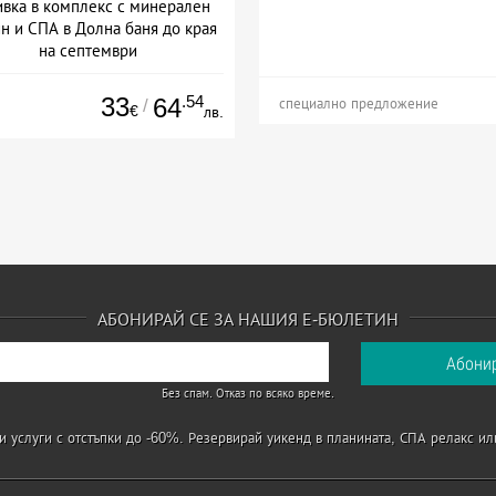
вка в комплекс с минерален
н и СПА в Долна баня до края
на септември
+ закуска
33
.54
64
/
специално предложение
€
лв.
АБОНИРАЙ СЕ ЗА НАШИЯ Е-БЮЛЕТИН
Без спам. Отказ по всяко време.
 услуги с отстъпки до -60%. Резервирай уикенд в планината, СПА релакс ил