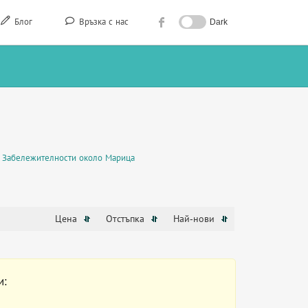
Блог
Връзка с нас
Dark
Забележителности около Марица
Цена
Отстъпка
Най-нови
и: