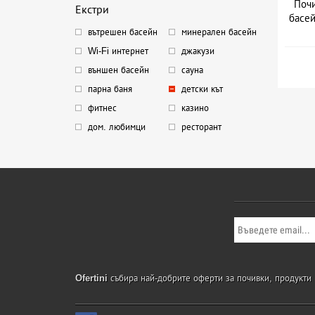
Почи
Екстри
басей
вътрешен басейн
минерален басейн
Wi-Fi интернет
джакузи
външен басейн
сауна
парна баня
детски кът
фитнес
казино
дом. любимци
ресторант
Ofertini
събира най-добрите оферти за почивки, продукти и