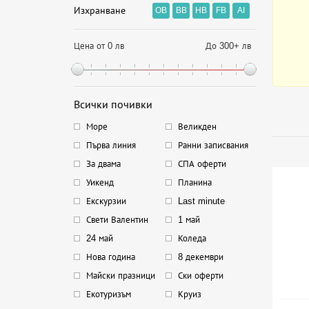
Изхранване
OB
BB
HB
FB
AI
Цена от 0 лв
До 300+ лв
Всички почивки
Море
Великден
Първа линия
Ранни записвания
За двама
СПА оферти
Уикенд
Планина
Екскурзии
Last minute
Свети Валентин
1 май
24 май
Коледа
Нова година
8 декември
Майски празници
Ски оферти
Екотуризъм
Круиз