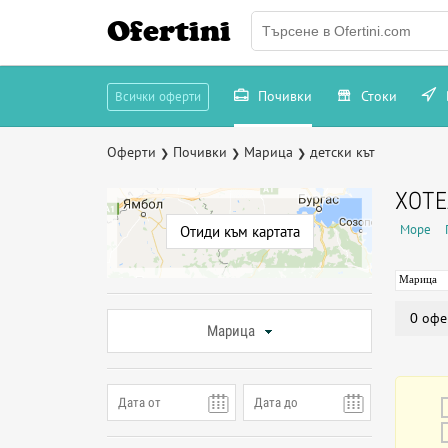
Ofertini
Почивки
Стоки
Всички оферти
Оферти
Почивки
Марица
детски кът
❯
❯
❯
ХОТЕ
Море
Отиди към картата
Марица
0 офе
Марица