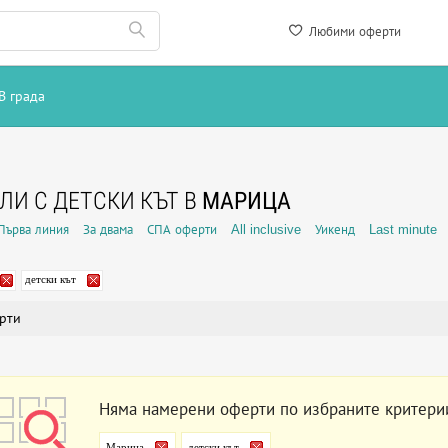
Любими оферти
В града
ЛИ С ДЕТСКИ КЪТ В
МАРИЦА
Първа линия
За двама
СПА оферти
All inclusive
Уикенд
Last minute
детски кът
рти
Няма намерени оферти по избраните критери
Марица
детски кът