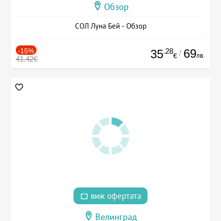
Обзор
СОЛ Луна Бей - Обзор
-15%
.28
69
35
/
лв.
€
41.42€
виж офертата
Велинград