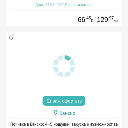
Дата: 17.07 - 22.12 + полупансион
.45
.97
66
129
/
€
лв.
виж офертата
Банско
Почивка в Банско: 4=5 нощувки, закуска и възможност за