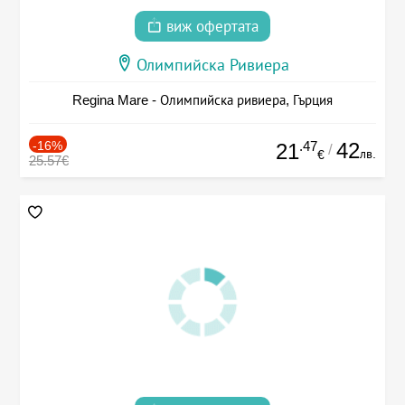
виж офертата
Олимпийска Ривиера
Regina Mare - Олимпийска ривиера, Гърция
-16%
.47
42
21
/
лв.
€
25.57€