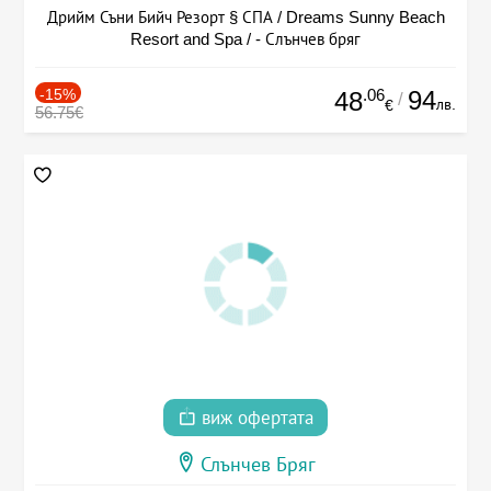
Дрийм Съни Бийч Резорт § СПА / Dreams Sunny Beach
Resort and Spa / - Слънчев бряг
-15%
.06
94
48
/
лв.
€
56.75€
виж офертата
Слънчев Бряг