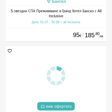
Банско
5-звездно СПА Преживяване в Гранд Хотел Банско с All
Inclusive
Дата: 01.07 - 30.09 + all inclusive
95
.80
185
/
€
лв.
виж офертата