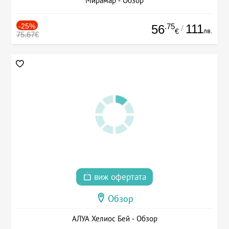
Мирамар - Обзор
-25%
.75
111
56
/
лв.
€
75.67€
виж офертата
Обзор
АЛУА Хелиос Бей - Обзор