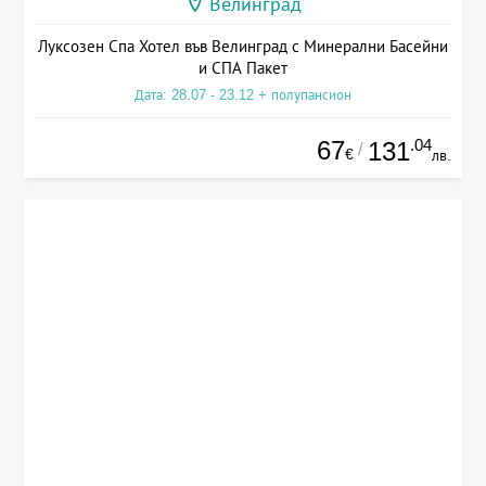
Велинград
Луксозен Спа Хотел във Велинград с Минерални Басейни
и СПА Пакет
Дата: 28.07 - 23.12 + полупансион
67
.04
131
/
€
лв.