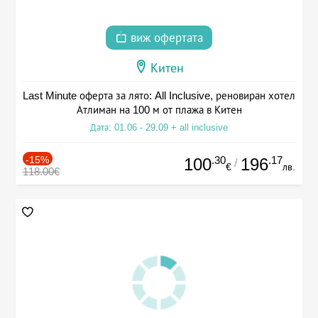
виж офертата
Китен
Last Minute оферта за лято: All Inclusive, реновиран хотел
Атлиман на 100 м от плажа в Китен
Дата: 01.06 - 29.09 + all inclusive
-15%
.30
.17
100
196
/
€
лв.
118.00€