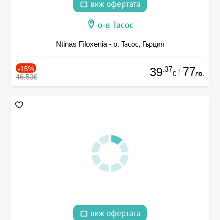
виж офертата
о-в Тасос
Ntinas Filoxenia - о. Тасос, Гърция
-15%
.37
77
39
/
лв.
€
46.53€
виж офертата