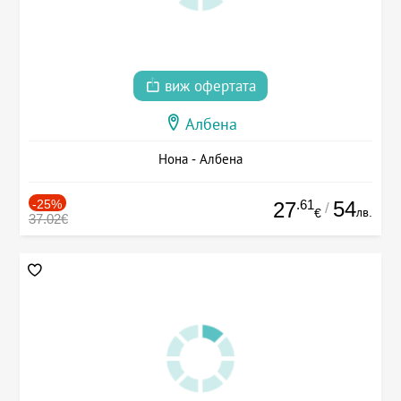
виж офертата
Албена
Нона - Албена
-25%
.61
54
27
/
лв.
€
37.02€