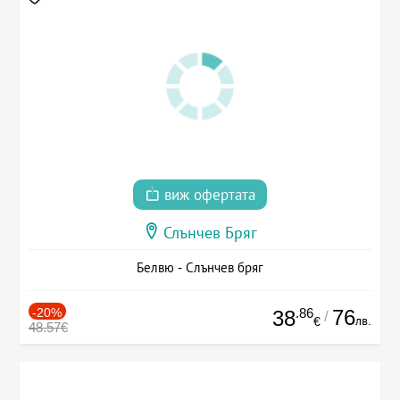
виж офертата
Слънчев Бряг
Белвю - Слънчев бряг
-20%
.86
76
38
/
лв.
€
48.57€