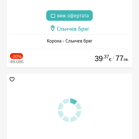
виж офертата
Слънчев Бряг
Корона - Слънчев бряг
-20%
.37
77
39
/
лв.
€
49.08€