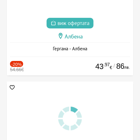
виж офертата
Албена
Гергана - Албена
-20%
.97
86
43
/
лв.
€
54.66€