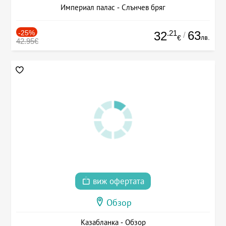
Империал палас - Слънчев бряг
-25%
.21
63
32
/
лв.
€
42.95€
виж офертата
Обзор
Казабланка - Обзор