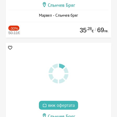
Слънчев Бряг
Марвел - Слънчев бряг
-30%
.28
69
35
/
лв.
€
50.11€
виж офертата
Слънчев Бряг