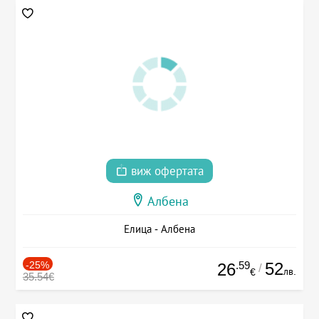
виж офертата
Албена
Елица - Албена
-25%
.59
52
26
/
лв.
€
35.54€