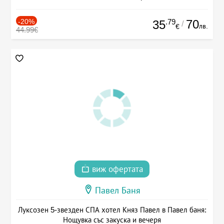
-20%
.79
70
35
/
лв.
€
44.99€
виж офертата
Павел Баня
Луксозен 5-звезден СПА хотел Княз Павел в Павел баня:
Нощувка със закуска и вечеря