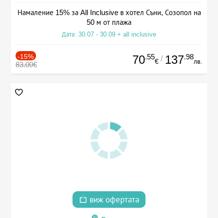
Намаление 15% за All Inclusive в хотел Съни, Созопол на
50 м от плажа
Дата: 30.07 - 30.09 + all inclusive
-15%
.55
.98
70
137
/
€
лв.
83.00€
виж офертата