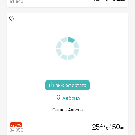
51.64€
виж офертата
Албена
Оазис - Албена
-25%
.57
50
25
/
лв.
€
34.05€