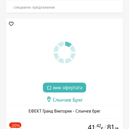
специално предложение
виж офертата
Слънчев Бряг
ЕФЕКТ Гранд Виктория - Слънчев бряг
-20%
.42
81
41
/
лв.
€