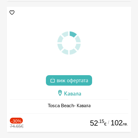
виж офертата
Кавала
Tosca Beach- Кавала
-30%
.15
102
52
/
лв.
€
74.65€