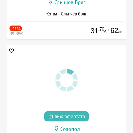
Слънчев Бряг
Котва - Слънчев бряг
-21%
.70
62
31
/
лв.
€
39.88€
виж офертата
Созопол