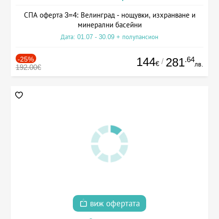
СПА оферта 3=4: Велинград - нощувки, изхранване и
минерални басейни
Дата: 01.07 - 30.09 + полупансион
-25%
144
.64
281
/
€
лв.
192.00€
виж офертата