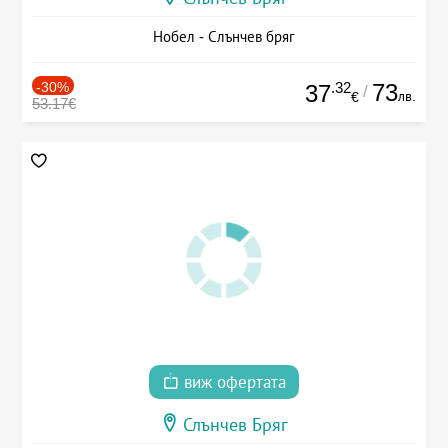
Нобел - Слънчев бряг
-30%
.32
73
37
/
лв.
€
53.17€
виж офертата
Слънчев Бряг