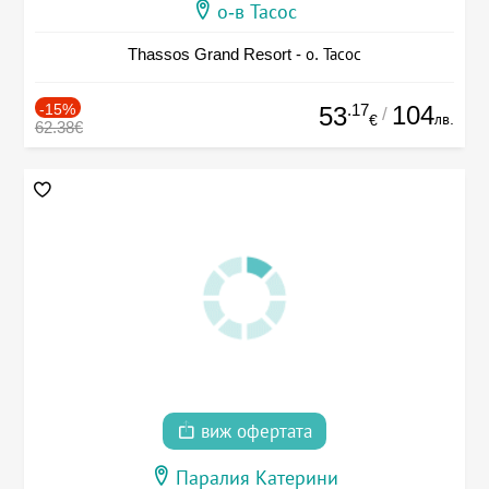
о-в Тасос
Thassos Grand Resort - о. Тасос
-15%
.17
104
53
/
лв.
€
62.38€
виж офертата
Паралия Катерини