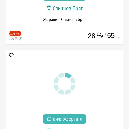
Слънчев Бряг
Жерави - Слънчев бряг
-20%
.12
55
28
/
лв.
€
35.28€
виж офертата