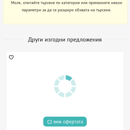
Моля, опитайте търсене по категория или премахнете някои
параметри за да се разшири обхвата на търсене.
Други изгодни предложения
виж офертата