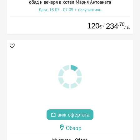
обяд и вечеря в хотел Мария Антоанета
Дата: 16.07 - 07.09 + полупансион
120
.70
234
/
€
лв.
виж офертата
Обзор