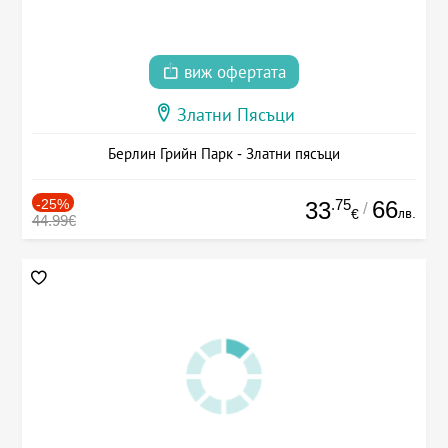
виж офертата
Златни Пясъци
Берлин Грийн Парк - Златни пясъци
-25%
.75
66
33
/
лв.
€
44.99€