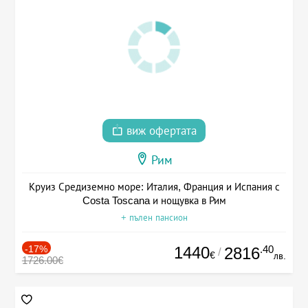
виж офертата
Рим
Круиз Средиземно море: Италия, Франция и Испания с
Costa Toscana и нощувка в Рим
+ пълен пансион
-17%
1440
.40
2816
/
€
лв.
1726.00€