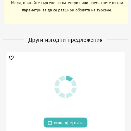
Моля, опитайте търсене по категория или премахнете някои
параметри за да се разшири обхвата на търсене.
Други изгодни предложения
виж офертата