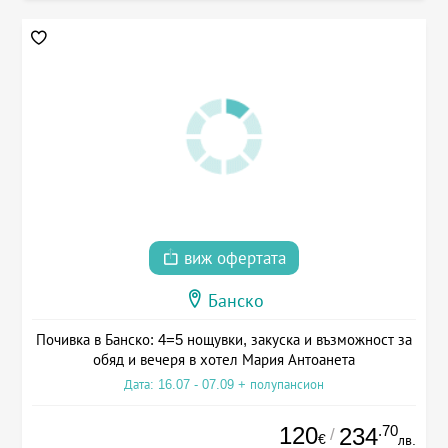
виж офертата
Банско
Почивка в Банско: 4=5 нощувки, закуска и възможност за
обяд и вечеря в хотел Мария Антоанета
Дата: 16.07 - 07.09 + полупансион
120
.70
234
/
€
лв.