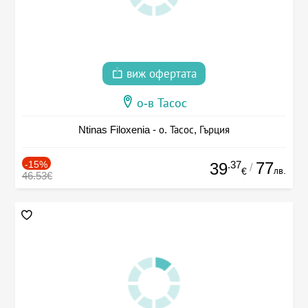
виж офертата
о-в Тасос
Ntinas Filoxenia - о. Тасос, Гърция
-15%
.37
77
39
/
лв.
€
46.53€