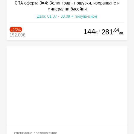
СПА оферта 3=4: Велинград - нощувки, изхранване и
минерални басейни
Дата: 01.07 - 30.09 + полупансион
-25%
144
.64
281
/
€
лв.
192.00€
специално предложение