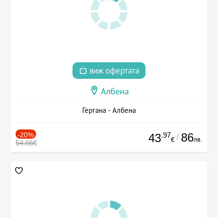
виж офертата
Албена
Гергана - Албена
-20%
.97
86
43
/
лв.
€
54.66€