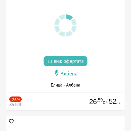
виж офертата
Албена
Елица - Албена
-25%
.59
52
26
/
лв.
€
35.54€