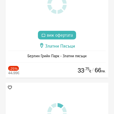
виж офертата
Златни Пясъци
Берлин Грийн Парк - Златни пясъци
-25%
.75
66
33
/
лв.
€
44.99€