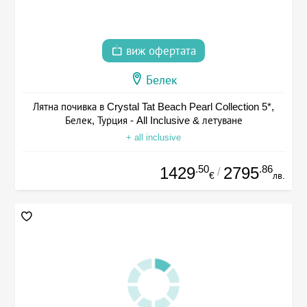
виж офертата
Белек
Лятна почивка в Crystal Tat Beach Pearl Collection 5*,
Белек, Турция - All Inclusive & летуване
+ all inclusive
.50
.86
1429
2795
/
€
лв.