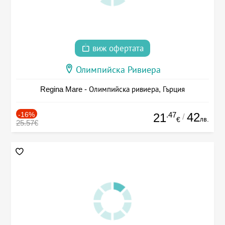
виж офертата
Олимпийска Ривиера
Regina Mare - Олимпийска ривиера, Гърция
-16%
.47
42
21
/
лв.
€
25.57€