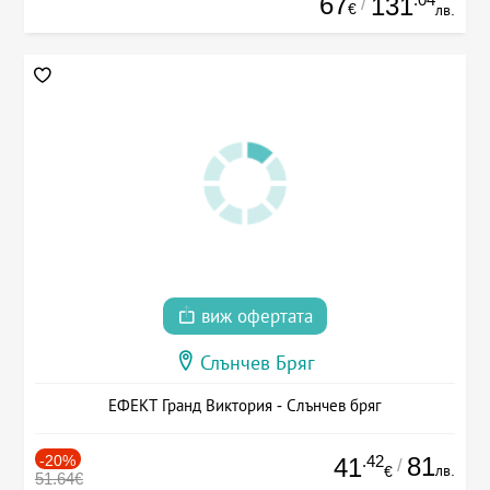
67
131
/
€
лв.
виж офертата
Слънчев Бряг
ЕФЕКТ Гранд Виктория - Слънчев бряг
-20%
.42
81
41
/
лв.
€
51.64€