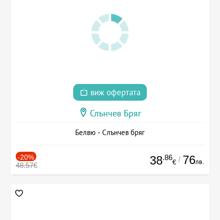
виж офертата
Слънчев Бряг
Белвю - Слънчев бряг
-20%
.86
76
38
/
лв.
€
48.57€