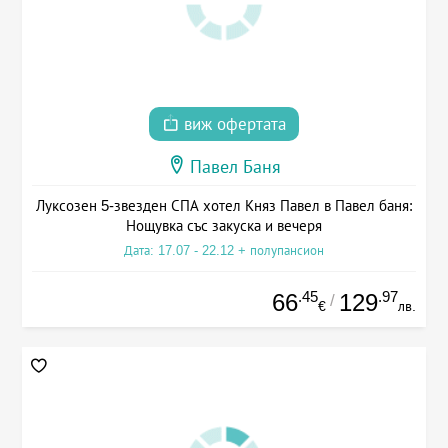
виж офертата
Павел Баня
Луксозен 5-звезден СПА хотел Княз Павел в Павел баня:
Нощувка със закуска и вечеря
Дата: 17.07 - 22.12 + полупансион
.45
.97
66
129
/
€
лв.