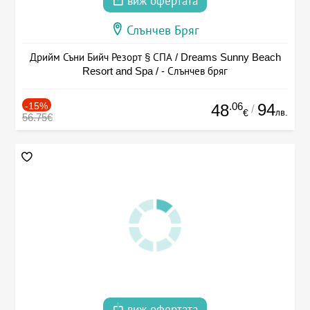
виж офертата
Слънчев Бряг
Дрийм Съни Бийч Резорт § СПА / Dreams Sunny Beach
Resort and Spa / - Слънчев бряг
-15%
.06
94
48
/
лв.
€
56.75€
виж офертата