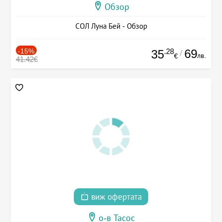
Обзор
СОЛ Луна Бей - Обзор
-15%
.28
69
35
/
лв.
€
41.42€
виж офертата
о-в Тасос