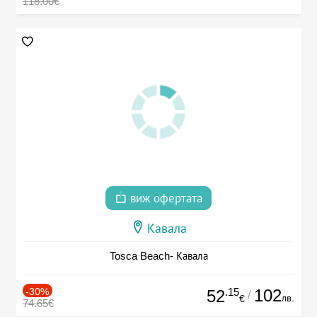
118.00€
виж офертата
Кавала
Tosca Beach- Кавала
-30%
.15
102
52
/
лв.
€
74.65€