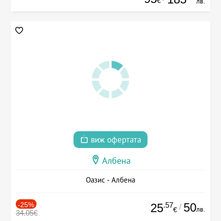
€
лв.
виж офертата
Албена
Оазис - Албена
-25%
.57
50
25
/
лв.
€
34.05€