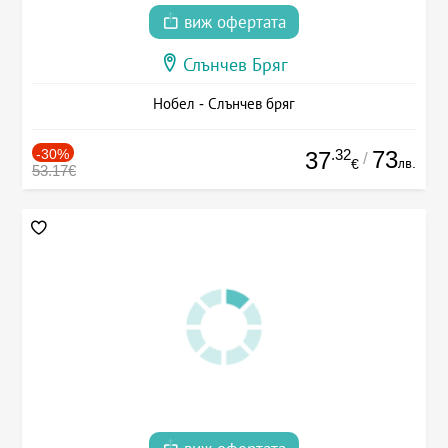
виж офертата
Слънчев Бряг
Нобел - Слънчев бряг
-30%
.32
73
37
/
лв.
€
53.17€