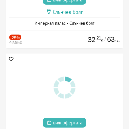
Слънчев Бряг
Империал палас - Слънчев бряг
-25%
.21
63
32
/
лв.
€
42.95€
виж офертата