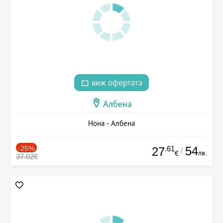
виж офертата
Албена
Нона - Албена
-25%
.61
54
27
/
лв.
€
37.02€