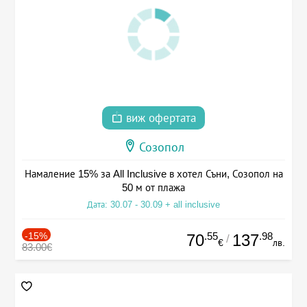
виж офертата
Созопол
Намаление 15% за All Inclusive в хотел Съни, Созопол на
50 м от плажа
Дата: 30.07 - 30.09 + all inclusive
-15%
.55
.98
70
137
/
€
лв.
83.00€