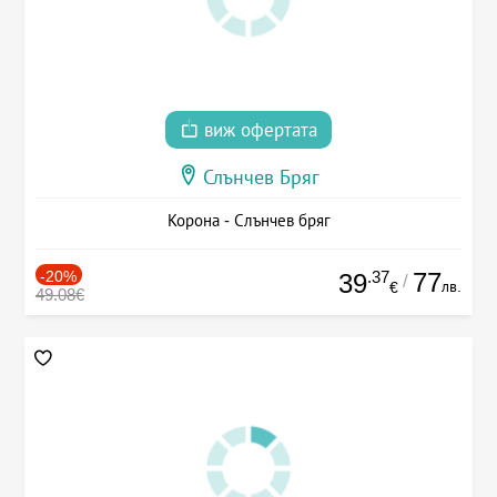
виж офертата
Слънчев Бряг
Корона - Слънчев бряг
-20%
.37
77
39
/
лв.
€
49.08€