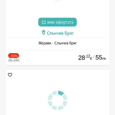
виж офертата
Слънчев Бряг
Жерави - Слънчев бряг
-20%
.12
55
28
/
лв.
€
35.28€