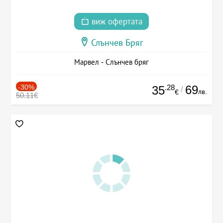
виж офертата
Слънчев Бряг
Марвел - Слънчев бряг
-30%
.28
69
35
/
лв.
€
50.11€