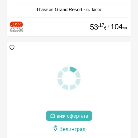
Thassos Grand Resort - о. Тасос
-15%
.17
104
53
/
лв.
€
62.38€
виж офертата
Велинград