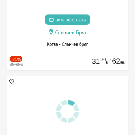
виж офертата
Слънчев Бряг
Котва - Слънчев бряг
-21%
.70
62
31
/
лв.
€
39.88€