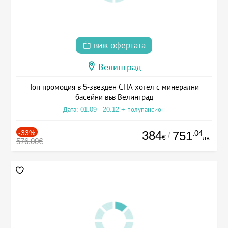
виж офертата
Велинград
Топ промоция в 5-звезден СПА хотел с минерални
басейни във Велинград
Дата: 01.09 - 20.12 + полупансион
-33%
384
.04
751
/
€
лв.
576.00€