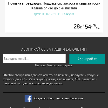
Почивка в Говедарци: Нощувка със закуска в къща за гости
Калина близо до ски пистата
Дата: 08.07 - 31.08 + закуска
28
.76
54
/
€
лв.
АБОНИРАЙ СЕ ЗА НАШИЯ Е-БЮЛЕТИН
Без спам. Отказ по всяко време.
Ofertini
събира най-добрите оферти за почивки, продукти и услуги с
отстъпки до -60%. Резервирай уикенд в планината, СПА релакс или
пазарувай изгодно – всичко на едно място!
Следете Офертините във Facebook