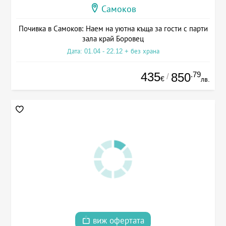
Самоков
Почивка в Самоков: Наем на уютна къща за гости с парти
зала край Боровец
Дата: 01.04 - 22.12 + без храна
435
.79
850
/
€
лв.
виж офертата