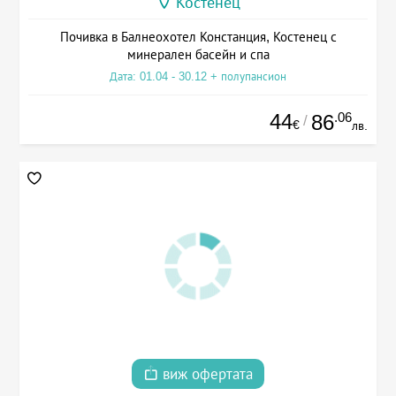
Костенец
Почивка в Балнеохотел Констанция, Костенец с
минерален басейн и спа
Дата: 01.04 - 30.12 + полупансион
44
.06
86
/
€
лв.
виж офертата