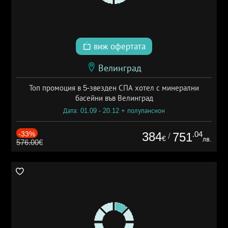
виж офертата
Велинград
Топ промоция в 5-звезден СПА хотел с минерални
басейни във Велинград
Дата: 01.09 - 20.12 + полупансион
-33%
384
.04
751
/
€
лв.
576.00€