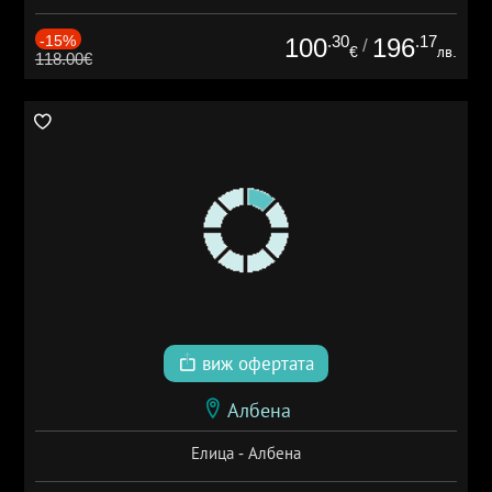
-15%
.30
.17
100
196
/
€
лв.
118.00€
виж офертата
Албена
Елица - Албена