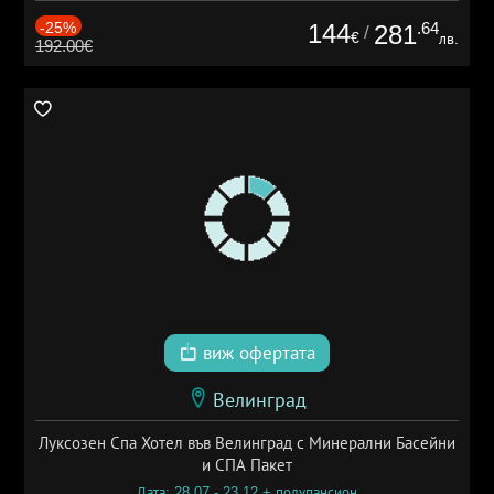
-25%
144
.64
281
/
€
лв.
192.00€
виж офертата
Велинград
Луксозен Спа Хотел във Велинград с Минерални Басейни
и СПА Пакет
Дата: 28.07 - 23.12 + полупансион