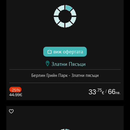
виж офертата
Златни Пясъци
Берлин Грийн Парк - Златни пясъци
-25%
.75
66
33
/
лв.
€
44.99€