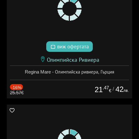
виж офертата
Олимпийска Ривиера
Regina Mare - Олимпийска ривиера, Гърция
-16%
.47
42
21
/
лв.
€
25.57€