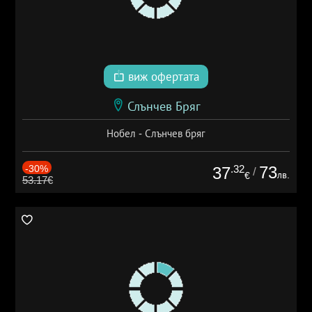
виж офертата
Слънчев Бряг
Нобел - Слънчев бряг
-30%
.32
73
37
/
лв.
€
53.17€