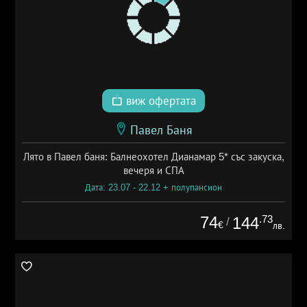
виж офертата
Павел Баня
Лято в Павел баня: Балнеохотел Дианамар 5* със закуска,
вечеря и СПА
Дата: 23.07 - 22.12 + полупансион
74
.73
144
/
€
лв.