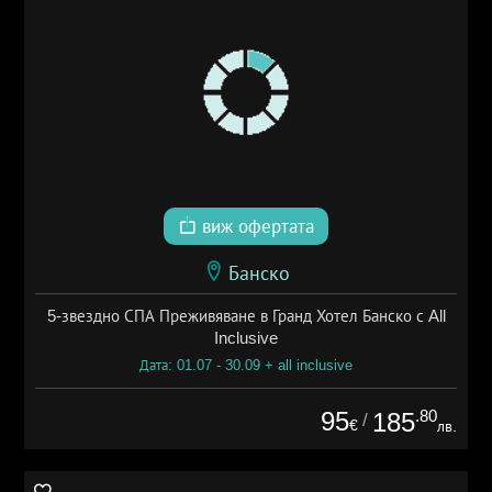
виж офертата
Банско
5-звездно СПА Преживяване в Гранд Хотел Банско с All
Inclusive
Дата: 01.07 - 30.09 + all inclusive
95
.80
185
/
€
лв.