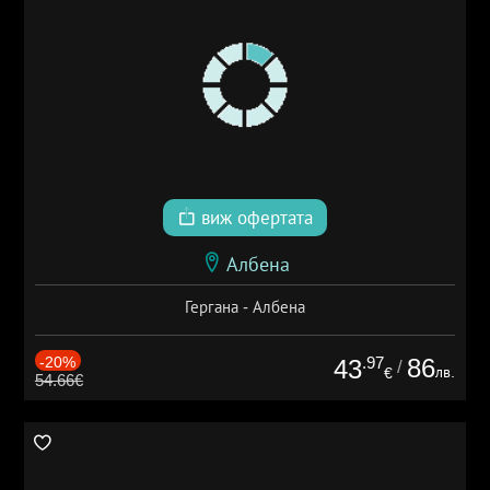
виж офертата
Албена
Гергана - Албена
-20%
.97
86
43
/
лв.
€
54.66€