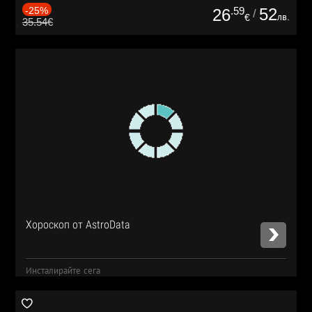
-25%
.59
52
26
/
лв.
€
35.54€
Хороскоп от AstroData
Инсталирайте сега