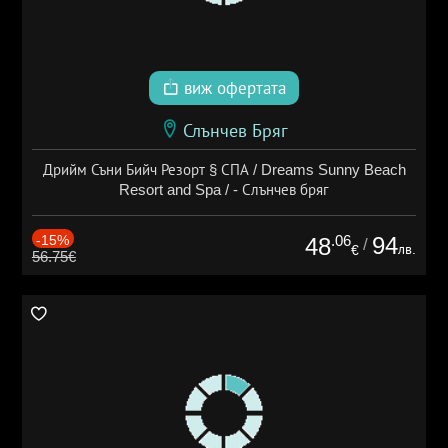
виж офертата
Слънчев Бряг
Дрийм Съни Бийч Резорт § СПА / Dreams Sunny Beach
Resort and Spa / - Слънчев бряг
-15%
.06
94
48
/
лв.
€
56.75€