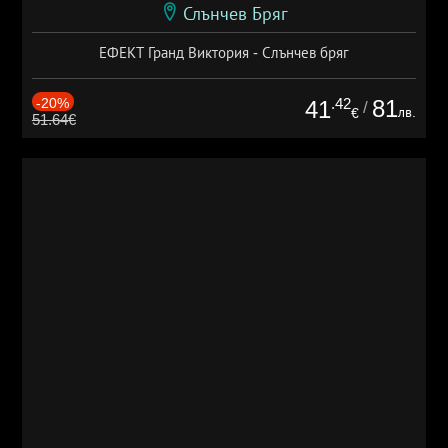
Слънчев Бряг
ЕФЕКТ Гранд Виктория - Слънчев бряг
-20%
.42
81
41
/
лв.
€
51.64€