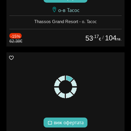
о-в Тасос
Thassos Grand Resort - о. Тасос
-15%
.17
104
53
/
лв.
€
62.38€
виж офертата