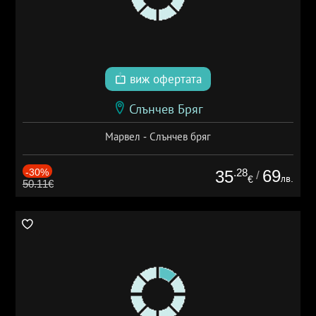
виж офертата
Слънчев Бряг
Марвел - Слънчев бряг
-30%
.28
69
35
/
лв.
€
50.11€