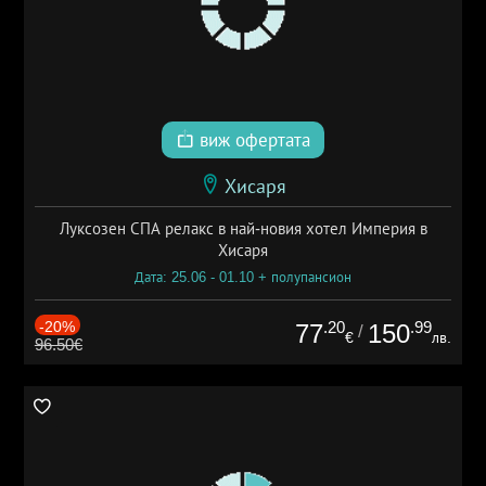
виж офертата
Хисаря
Луксозен СПА релакс в най-новия хотел Империя в
Хисаря
Дата: 25.06 - 01.10 + полупансион
-20%
.20
.99
77
150
/
€
лв.
96.50€