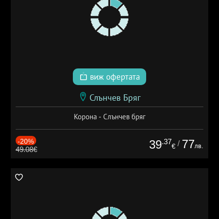
виж офертата
Слънчев Бряг
Корона - Слънчев бряг
-20%
.37
77
39
/
лв.
€
49.08€