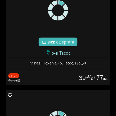
виж офертата
о-в Тасос
Ntinas Filoxenia - о. Тасос, Гърция
-15%
.37
77
39
/
лв.
€
46.53€