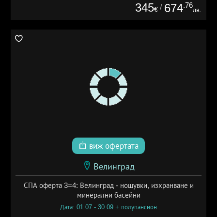
345
.76
674
/
€
лв.
виж офертата
Велинград
СПА оферта 3=4: Велинград - нощувки, изхранване и
минерални басейни
Дата: 01.07 - 30.09 + полупансион