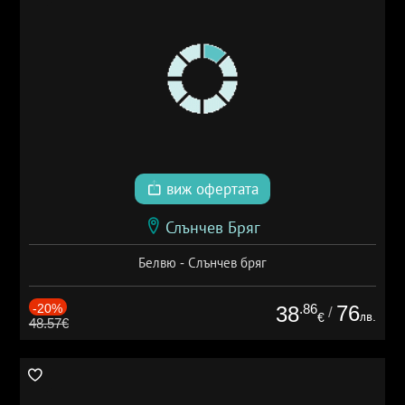
виж офертата
Слънчев Бряг
Белвю - Слънчев бряг
-20%
.86
76
38
/
лв.
€
48.57€