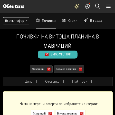
Ofertini
Почивки
Стоки
В града
Всички оферти
ПОЧИВКИ НА ВИТОША ПЛАНИНА В
МАВРИЦИЙ
ВИЖ ФИЛТРИ
Мавриций
Витоша планина
Цена
Отстъпка
Най-нови
Няма намерени оферти по избраните критерии:
Мавриций
Витоша планина