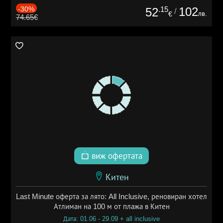
-30%
.15
102
52
/
лв.
€
74.65€
виж офертата
Китен
Last Minute оферта за лято: All Inclusive, реновиран хотел
Атлиман на 100 м от плажа в Китен
Дата: 01.06 - 29.09 + all inclusive