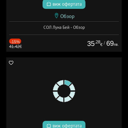
виж офертата
Обзор
СОЛ Луна Бей - Обзор
-15%
.28
69
35
/
лв.
€
41.42€
виж офертата