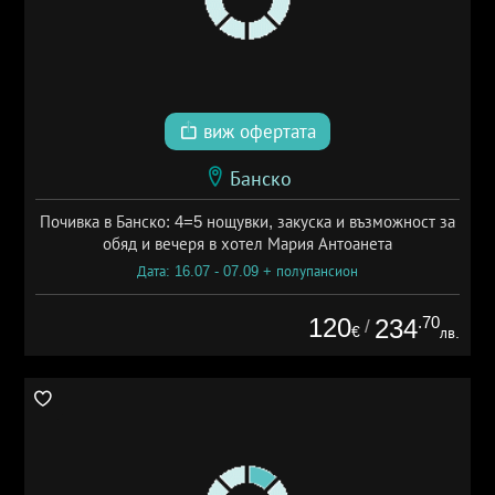
виж офертата
Банско
Почивка в Банско: 4=5 нощувки, закуска и възможност за
обяд и вечеря в хотел Мария Антоанета
Дата: 16.07 - 07.09 + полупансион
120
.70
234
/
€
лв.