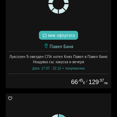
виж офертата
Павел Баня
Луксозен 5-звезден СПА хотел Княз Павел в Павел баня:
Нощувка със закуска и вечеря
Дата: 17.07 - 22.12 + полупансион
.45
.97
66
129
/
€
лв.