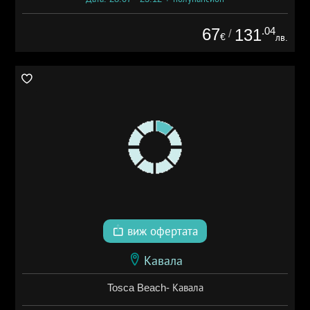
67
.04
131
/
€
лв.
виж офертата
Кавала
Tosca Beach- Кавала