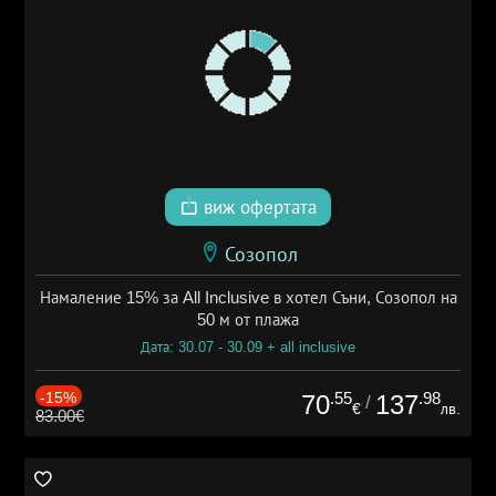
виж офертата
Созопол
Намаление 15% за All Inclusive в хотел Съни, Созопол на
50 м от плажа
Дата: 30.07 - 30.09 + all inclusive
-15%
.55
.98
70
137
/
€
лв.
83.00€