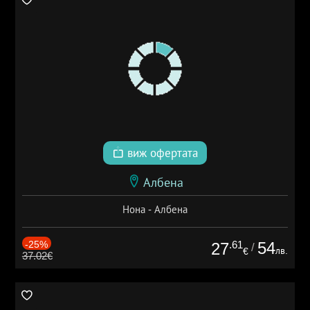
виж офертата
Албена
Нона - Албена
-25%
.61
54
27
/
лв.
€
37.02€