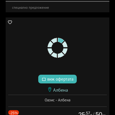
специално предложение
виж офертата
Албена
Оазис - Албена
-25%
.57
50
25
/