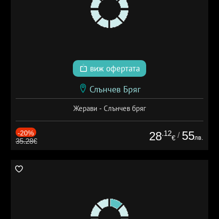
виж офертата
Слънчев Бряг
Жерави - Слънчев бряг
-20%
.12
55
28
/
лв.
€
35.28€