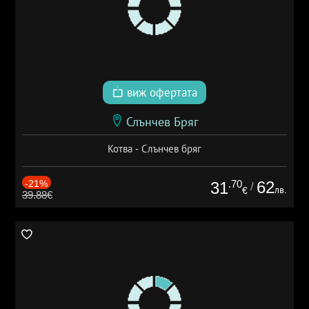
виж офертата
Слънчев Бряг
Котва - Слънчев бряг
-21%
.70
62
31
/
лв.
€
39.88€