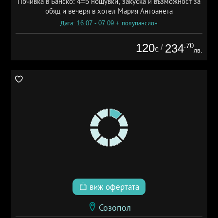
Почивка в Банско: 4=5 нощувки, закуска и възможност за
обяд и вечеря в хотел Мария Антоанета
Дата: 16.07 - 07.09 + полупансион
120
.70
234
/
€
лв.
виж офертата
Созопол