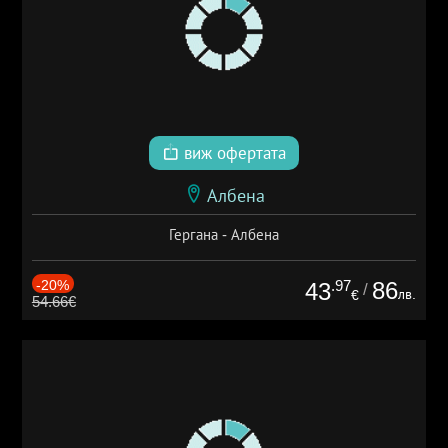
виж офертата
Албена
Гергана - Албена
-20%
.97
86
43
/
лв.
€
54.66€