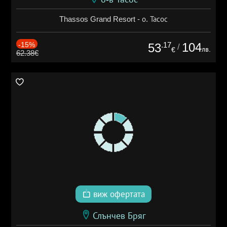
Thassos Grand Resort - о. Тасос
-15%
.17
104
53
/
лв.
€
62.38€
виж офертата
Слънчев Бряг