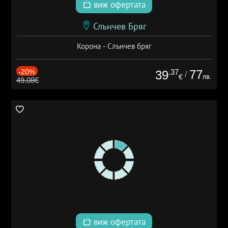
виж офертата
Слънчев Бряг
Корона - Слънчев бряг
-20%
.37
77
39
/
лв.
€
49.08€
виж офертата