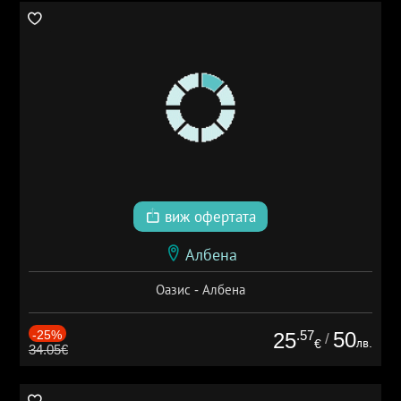
виж офертата
Албена
Оазис - Албена
-25%
.57
50
25
/
лв.
€
34.05€