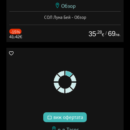
Обзор
СОЛ Луна Бей - Обзор
-15%
.28
69
35
/
лв.
€
41.42€
виж офертата
о-в Тасос