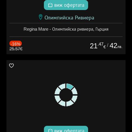
виж офертата
Олимпийска Ривиера
Regina Mare - Олимпийска ривиера, Гърция
-16%
.47
42
21
/
лв.
€
25.57€
виж офертата