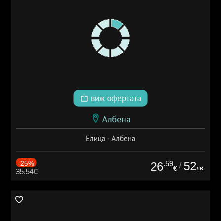
виж офертата
Албена
Елица - Албена
-25%
.59
52
26
/
лв.
€
35.54€