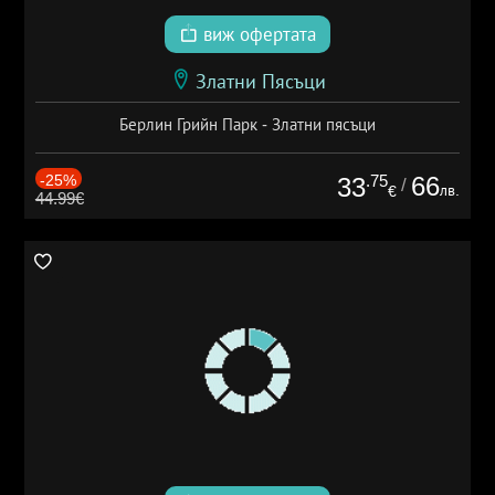
виж офертата
Златни Пясъци
Берлин Грийн Парк - Златни пясъци
-25%
.75
66
33
/
лв.
€
44.99€