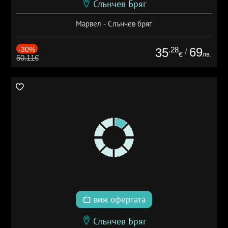
Слънчев Бряг
Марвел - Слънчев бряг
-30%
.28
69
35
/
лв.
€
50.11€
виж офертата
Слънчев Бряг