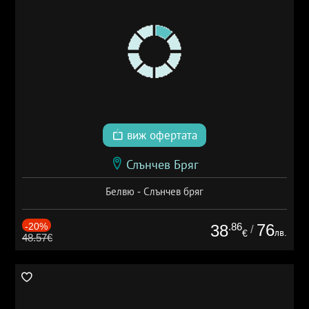
виж офертата
Слънчев Бряг
Белвю - Слънчев бряг
-20%
.86
76
38
/
лв.
€
48.57€