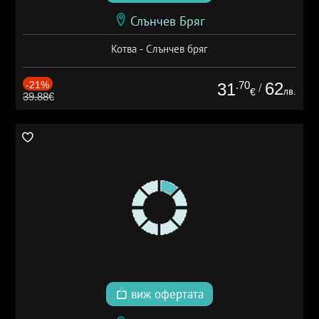
Слънчев Бряг
Котва - Слънчев бряг
-21%
.70
62
31
/
лв.
€
39.88€
виж офертата