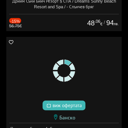
Дрийм Съни Бийч Резорт § СПА / Dreams Sunny Beach
Resort and Spa / - Слънчев бряг
-15%
.06
94
48
/
лв.
€
56.75€
виж офертата
Банско