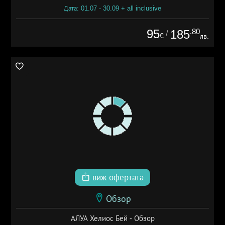
Дата: 01.07 - 30.09 + all inclusive
95
.80
185
/
€
лв.
виж офертата
Обзор
АЛУА Хелиос Бей - Обзор