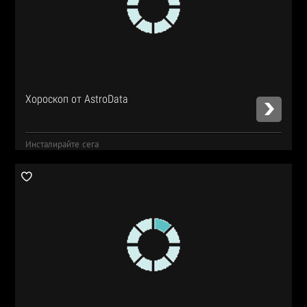
Хороскоп от AstroData
Инсталирайте сега