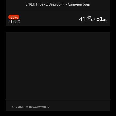
ЕФЕКТ Гранд Виктория - Слънчев бряг
-20%
.42
81
41
/
лв.
€
51.64€
специално предложение