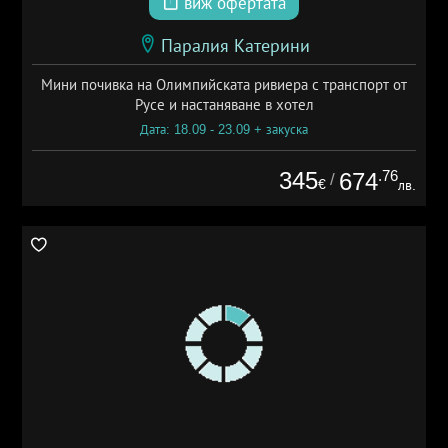
виж офертата
Паралия Катерини
Мини почивка на Олимпийската ривиера с транспорт от
Русе и настаняване в хотел
Дата: 18.09 - 23.09 + закуска
345
.76
674
/
€
лв.