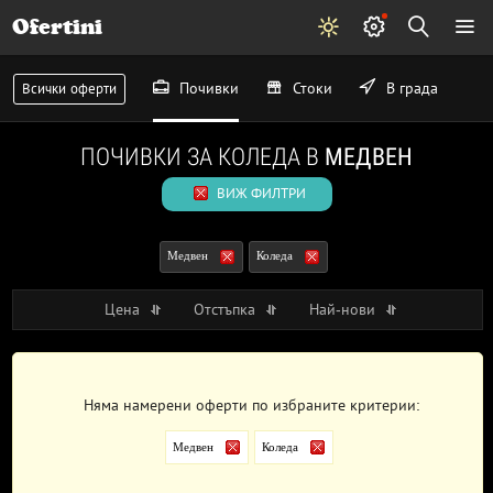
Ofertini
Почивки
Стоки
В града
Всички оферти
ПОЧИВКИ ЗА КОЛЕДА В
МЕДВЕН
ВИЖ ФИЛТРИ
Медвен
Коледа
Цена
Отстъпка
Най-нови
Няма намерени оферти по избраните критерии:
Медвен
Коледа