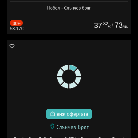
Нобел - Слънчев бряг
-30%
.32
73
37
/
лв.
€
53.17€
виж офертата
Слънчев Бряг