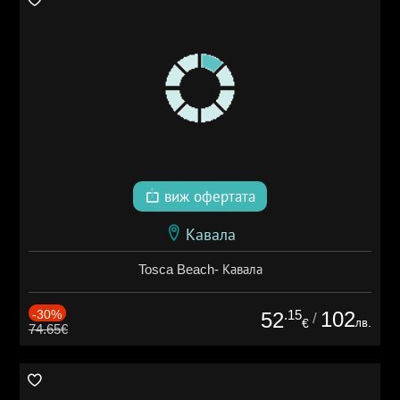
виж офертата
Кавала
Tosca Beach- Кавала
-30%
.15
102
52
/
лв.
€
74.65€