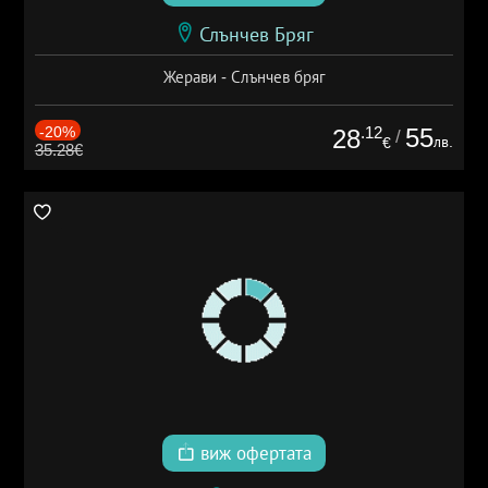
Слънчев Бряг
Жерави - Слънчев бряг
-20%
.12
55
28
/
лв.
€
35.28€
виж офертата