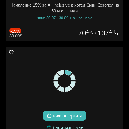
Намаление 15% за All Inclusive в хотел Съни, Созопол на
50 м от плажа
Дата: 30.07 - 30.09 + all inclusive
-15%
.55
.98
70
137
/
€
лв.
83.00€
виж офертата
Слънчев Бряг