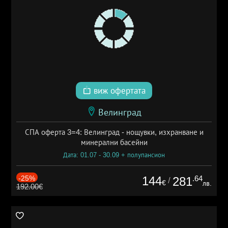
виж офертата
Велинград
СПА оферта 3=4: Велинград - нощувки, изхранване и
минерални басейни
Дата: 01.07 - 30.09 + полупансион
-25%
144
.64
281
/
€
лв.
192.00€