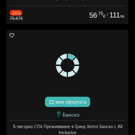
-25%
.75
111
56
/
лв.
€
75.67€
виж офертата
Банско
5-звездно СПА Преживяване в Гранд Хотел Банско с All
Inclusive