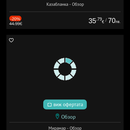
Казабланка - Обзор
-20%
.79
70
35
/
лв.
€
44.99€
виж офертата
Обзор
Мирамар - Обзор