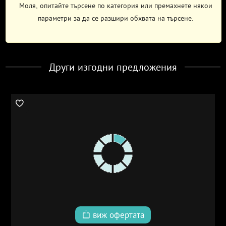
Моля, опитайте търсене по категория или премахнете някои
параметри за да се разшири обхвата на търсене.
Други изгодни предложения
виж офертата