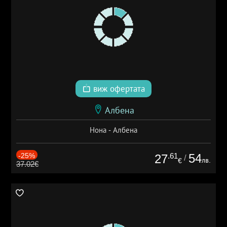
виж офертата
Албена
Нона - Албена
-25%
.61
54
27
/
лв.
€
37.02€