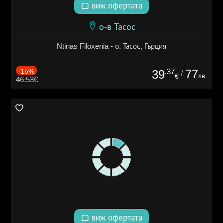
виж офертата
о-в Тасос
Ntinas Filoxenia - о. Тасос, Гърция
-15%
.37
77
39
/
лв.
€
46.53€
виж офертата