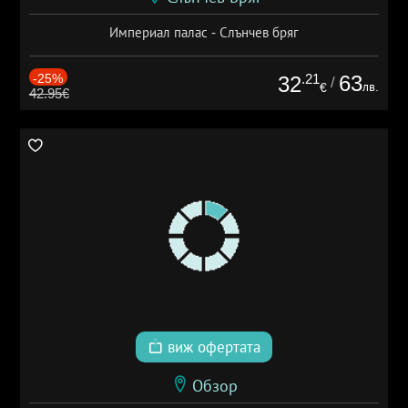
Империал палас - Слънчев бряг
-25%
.21
63
32
/
лв.
€
42.95€
виж офертата
Обзор