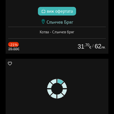
виж офертата
Слънчев Бряг
Котва - Слънчев бряг
-21%
.70
62
31
/
лв.
€
39.88€