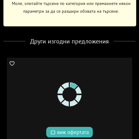
Моля, опитайте търсене по категория или премахнете някои
параметри за да се разшири обхвата на търсене.
Други изгодни предложения
виж офертата