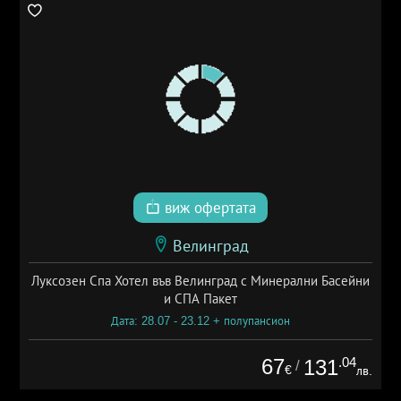
виж офертата
Велинград
Луксозен Спа Хотел във Велинград с Минерални Басейни
и СПА Пакет
Дата: 28.07 - 23.12 + полупансион
67
.04
131
/
€
лв.