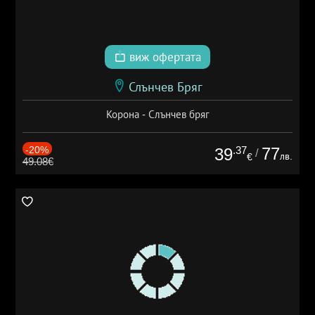
виж офертата
Слънчев Бряг
Корона - Слънчев бряг
-20%
.37
77
39
/
лв.
€
49.08€