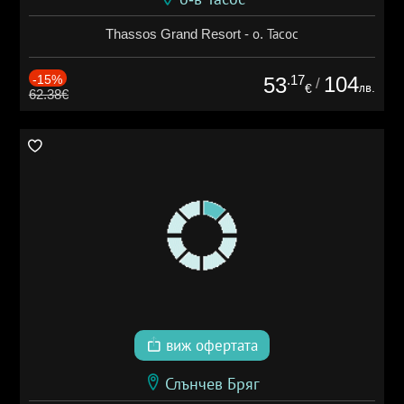
Thassos Grand Resort - о. Тасос
-15%
.17
104
53
/
лв.
€
62.38€
виж офертата
Слънчев Бряг