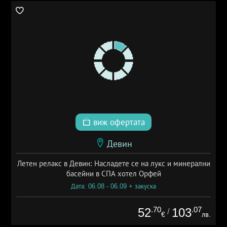
виж офертата
Девин
Летен релакс в Девин: Насладете се на лукс и минерални
басейни в СПА хотел Орфей
Дата: 06.08 - 06.09 + закуска
.70
.07
52
103
/
€
лв.