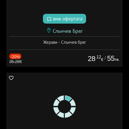
виж офертата
Слънчев Бряг
Жерави - Слънчев бряг
-20%
.12
55
28
/
лв.
€
35.28€