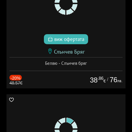
виж офертата
Слънчев Бряг
Белвю - Слънчев бряг
-20%
.86
76
38
/
лв.
€
48.57€