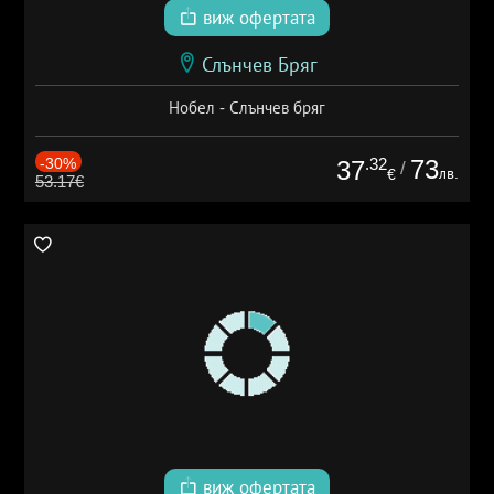
виж офертата
Слънчев Бряг
Нобел - Слънчев бряг
-30%
.32
73
37
/
лв.
€
53.17€
виж офертата