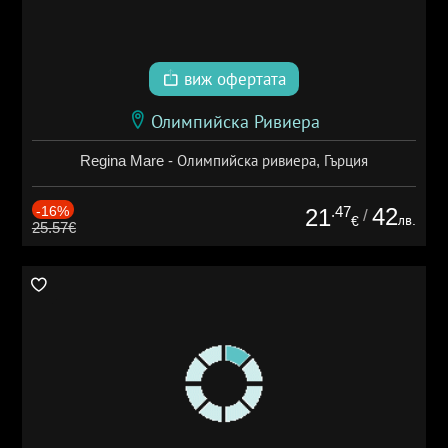
виж офертата
Олимпийска Ривиера
Regina Mare - Олимпийска ривиера, Гърция
-16%
.47
42
21
/
лв.
€
25.57€