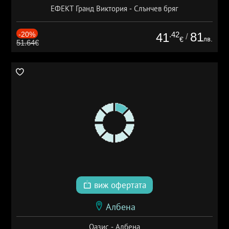
ЕФЕКТ Гранд Виктория - Слънчев бряг
-20%
.42
81
41
/
лв.
€
51.64€
виж офертата
Албена
Оазис - Албена