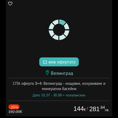
виж офертата
Велинград
СПА оферта 3=4: Велинград - нощувки, изхранване и
минерални басейни
Дата: 01.07 - 30.09 + полупансион
-25%
144
.64
281
/
€
лв.
192.00€