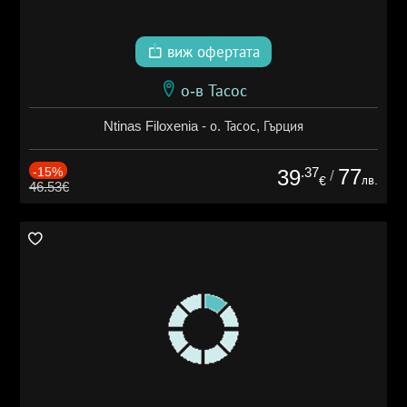
виж офертата
о-в Тасос
Ntinas Filoxenia - о. Тасос, Гърция
-15%
.37
77
39
/
лв.
€
46.53€