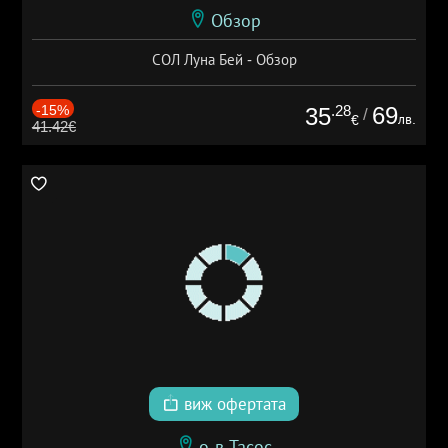
Обзор
СОЛ Луна Бей - Обзор
-15%
.28
69
35
/
лв.
€
41.42€
виж офертата
о-в Тасос