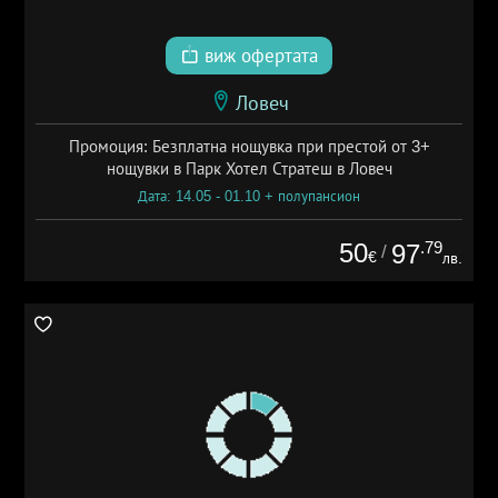
виж офертата
Ловеч
Промоция: Безплатна нощувка при престой от 3+
нощувки в Парк Хотел Стратеш в Ловеч
Дата: 14.05 - 01.10 + полупансион
50
.79
97
/
€
лв.