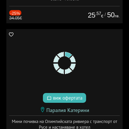
-25%
.57
50
25
/
лв.
€
34.05€
виж офертата
Паралия Катерини
Мини почивка на Олимпийската ривиера с транспорт от
Русе и настаняване в хотел