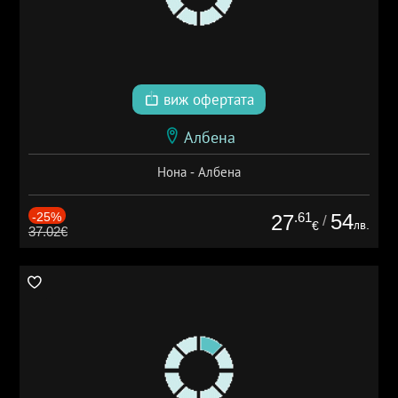
виж офертата
Албена
Нона - Албена
-25%
.61
54
27
/
лв.
€
37.02€