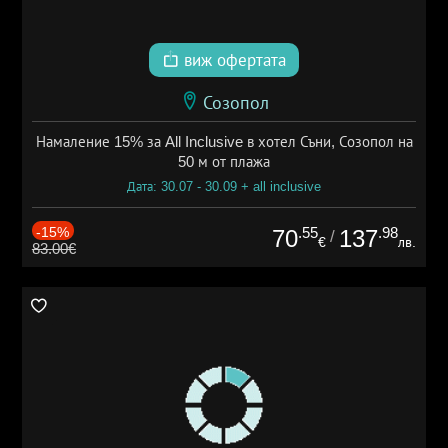
виж офертата
Созопол
Намаление 15% за All Inclusive в хотел Съни, Созопол на
50 м от плажа
Дата: 30.07 - 30.09 + all inclusive
-15%
.55
.98
70
137
/
€
лв.
83.00€