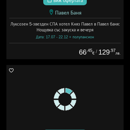
виж офертата
Павел Баня
Луксозен 5-звезден СПА хотел Княз Павел в Павел баня:
Нощувка със закуска и вечеря
Дата: 17.07 - 22.12 + полупансион
.45
.97
66
129
/
€
лв.