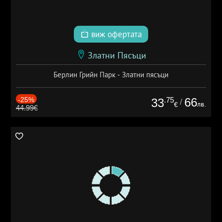
виж офертата
Златни Пясъци
Берлин Грийн Парк - Златни пясъци
-25%
.75
66
33
/
лв.
€
44.99€