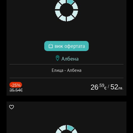
виж офертата
Албена
Елица - Албена
-25%
.59
52
26
/
лв.
€
35.54€