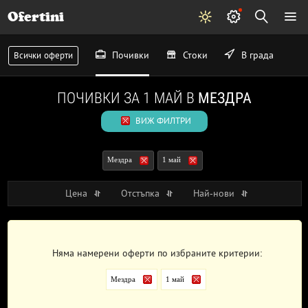
Ofertini
Почивки
Стоки
В града
Всички оферти
ПОЧИВКИ ЗА 1 МАЙ В
МЕЗДРА
ВИЖ ФИЛТРИ
Мездра
1 май
Цена
Отстъпка
Най-нови
Няма намерени оферти по избраните критерии:
Мездра
1 май