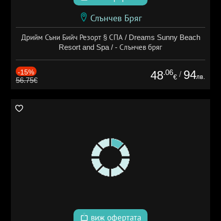
Слънчев Бряг
Дрийм Съни Бийч Резорт § СПА / Dreams Sunny Beach
Resort and Spa / - Слънчев бряг
-15%
.06
94
48
/
лв.
€
56.75€
виж офертата