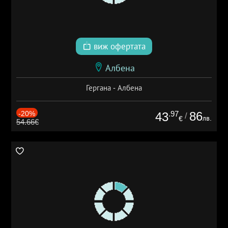
виж офертата
Албена
Гергана - Албена
-20%
.97
86
43
/
лв.
€
54.66€