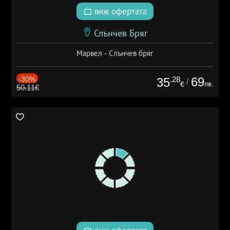
виж офертата
Слънчев Бряг
Марвел - Слънчев бряг
-30%
.28
69
35
/
лв.
€
50.11€