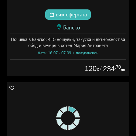
виж офертата
Банско
Почивка в Банско: 4=5 нощувки, закуска и възможност за
обяд и вечеря в хотел Мария Антоанета
Дата: 16.07 - 07.09 + полупансион
120
.70
234
/
€
лв.