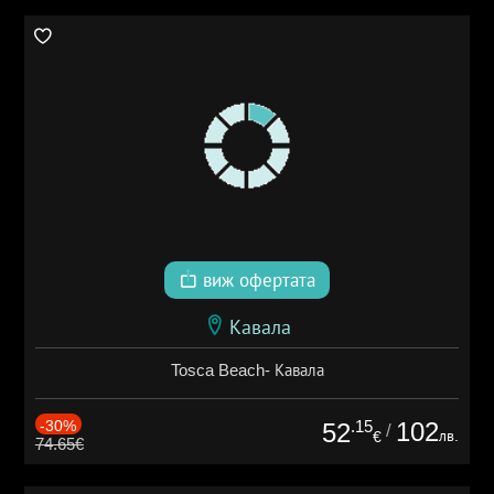
виж офертата
Кавала
Tosca Beach- Кавала
-30%
.15
102
52
/
лв.
€
74.65€