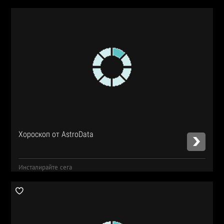
Хороскоп от AstroData
Инсталирайте сега