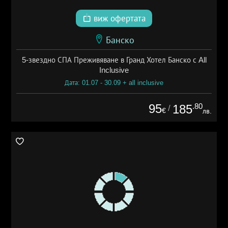
виж офертата
Банско
5-звездно СПА Преживяване в Гранд Хотел Банско с All
Inclusive
Дата: 01.07 - 30.09 + all inclusive
95
.80
185
/
€
лв.