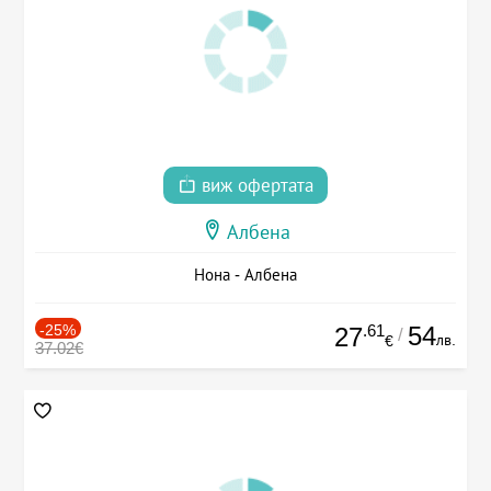
виж офертата
Албена
Нона - Албена
-25%
.61
54
27
/
лв.
€
37.02€