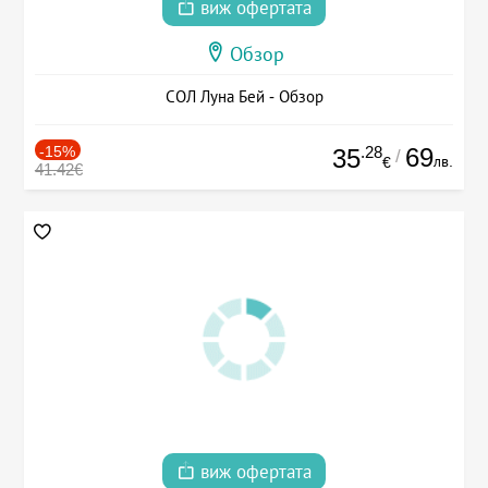
виж офертата
Обзор
СОЛ Луна Бей - Обзор
-15%
.28
69
35
/
лв.
€
41.42€
виж офертата