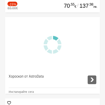
-15%
.55
.98
70
137
/
€
лв.
83.00€
Хороскоп от AstroData
Инсталирайте сега