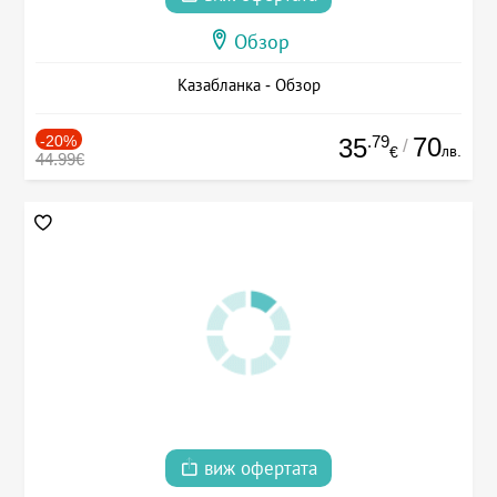
Обзор
Казабланка - Обзор
-20%
.79
70
35
/
лв.
€
44.99€
виж офертата