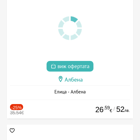
виж офертата
Албена
Елица - Албена
-25%
.59
52
26
/
лв.
€
35.54€