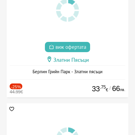
виж офертата
Златни Пясъци
Берлин Грийн Парк - Златни пясъци
-25%
.75
66
33
/
лв.
€
44.99€