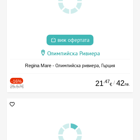
виж офертата
Олимпийска Ривиера
Regina Mare - Олимпийска ривиера, Гърция
-16%
.47
42
21
/
лв.
€
25.57€