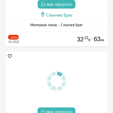
виж офертата
Слънчев Бряг
Империал палас - Слънчев бряг
-25%
.21
63
32
/
лв.
€
42.95€
виж офертата