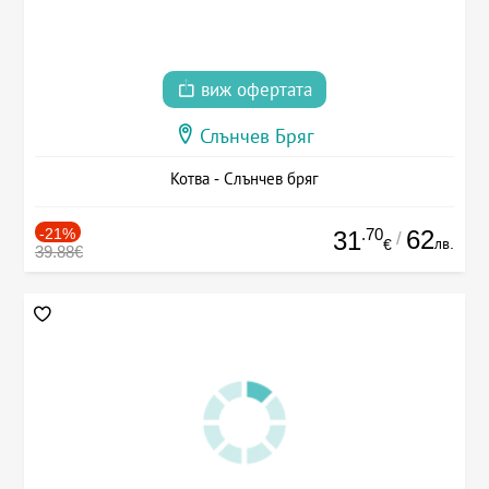
виж офертата
Слънчев Бряг
Котва - Слънчев бряг
-21%
.70
62
31
/
лв.
€
39.88€