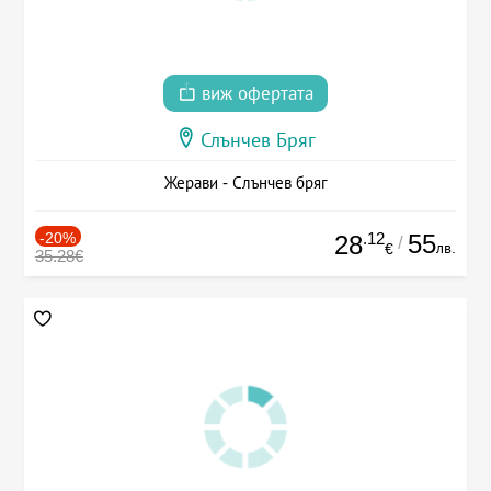
виж офертата
Слънчев Бряг
Жерави - Слънчев бряг
-20%
.12
55
28
/
лв.
€
35.28€