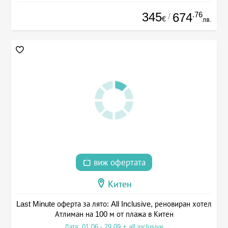
345
.76
674
/
€
лв.
виж офертата
Китен
Last Minute оферта за лято: All Inclusive, реновиран хотел
Атлиман на 100 м от плажа в Китен
Дата: 01.06 - 29.09 + all inclusive