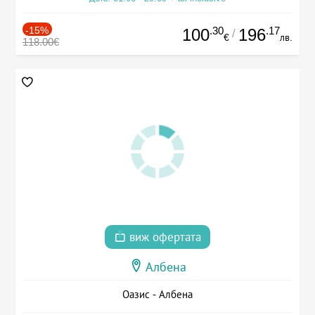
-15%
.30
.17
100
196
/
€
лв.
118.00€
виж офертата
Албена
Оазис - Албена