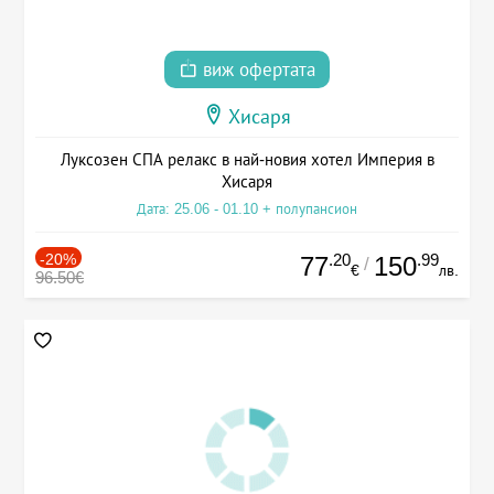
виж офертата
Хисаря
Луксозен СПА релакс в най-новия хотел Империя в
Хисаря
Дата: 25.06 - 01.10 + полупансион
-20%
.20
.99
77
150
/
€
лв.
96.50€