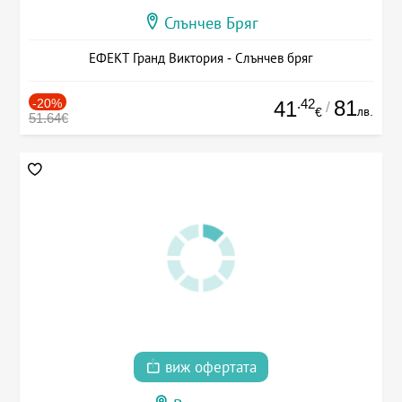
Слънчев Бряг
ЕФЕКТ Гранд Виктория - Слънчев бряг
-20%
.42
81
41
/
лв.
€
51.64€
виж офертата