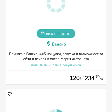
виж офертата
Банско
Почивка в Банско: 4=5 нощувки, закуска и възможност за
обяд и вечеря в хотел Мария Антоанета
Дата: 16.07 - 07.09 + полупансион
120
.70
234
/
€
лв.