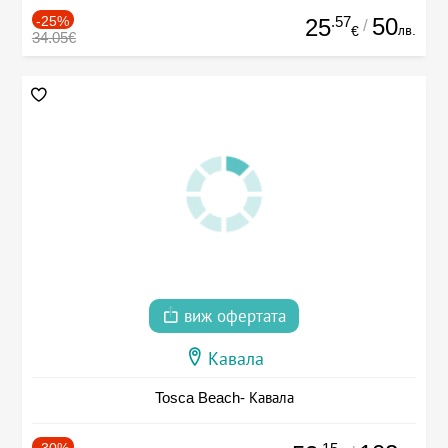
-25%
.57
50
25
/
лв.
€
34.05€
виж офертата
Кавала
Tosca Beach- Кавала
-30%