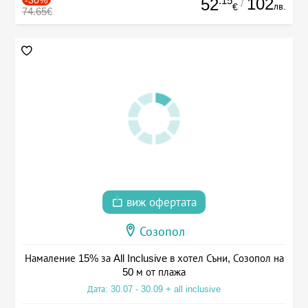
.15
102
52
/
лв.
€
74.65€
виж офертата
Созопол
Намаление 15% за All Inclusive в хотел Съни, Созопол на
50 м от плажа
Дата: 30.07 - 30.09 + all inclusive