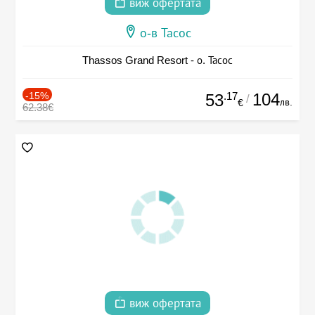
виж офертата
о-в Тасос
Thassos Grand Resort - о. Тасос
-15%
.17
104
53
/
лв.
€
62.38€
виж офертата