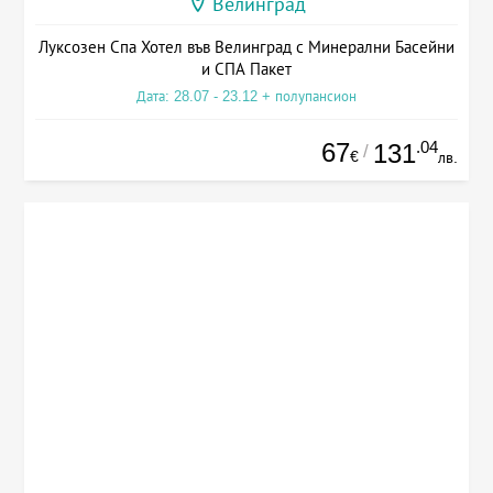
Велинград
Луксозен Спа Хотел във Велинград с Минерални Басейни
и СПА Пакет
Дата: 28.07 - 23.12 + полупансион
67
.04
131
/
€
лв.