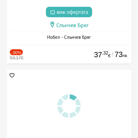
виж офертата
Слънчев Бряг
Нобел - Слънчев бряг
-30%
.32
73
37
/
лв.
€
53.17€