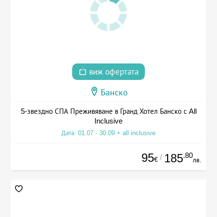
виж офертата
Банско
5-звездно СПА Преживяване в Гранд Хотел Банско с All
Inclusive
Дата: 01.07 - 30.09 + all inclusive
95
.80
185
/
€
лв.