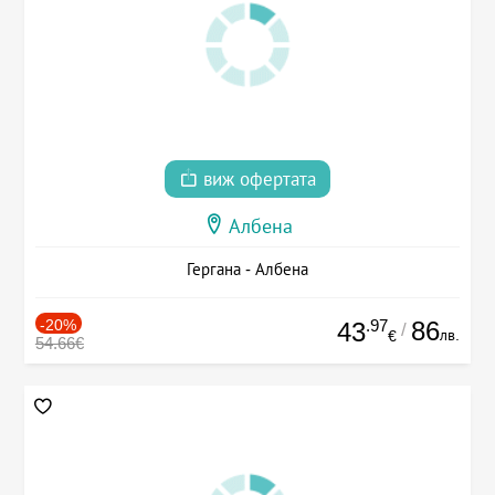
виж офертата
Албена
Гергана - Албена
-20%
.97
86
43
/
лв.
€
54.66€