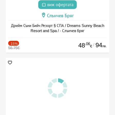
виж офертата
Слънчев Бряг
Дрийм Съни Бийч Резорт § СПА / Dreams Sunny Beach
Resort and Spa / - Слънчев бряг
-15%
.06
94
48
/
лв.
€
56.75€