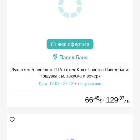
виж офертата
Павел Баня
Луксозен 5-звезден СПА хотел Княз Павел в Павел баня:
Нощувка със закуска и вечеря
Дата: 17.07 - 22.12 + полупансион
.45
.97
66
129
/
€
лв.