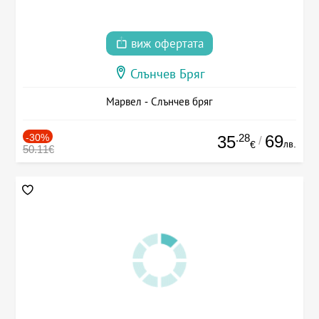
виж офертата
Слънчев Бряг
Марвел - Слънчев бряг
-30%
.28
69
35
/
лв.
€
50.11€