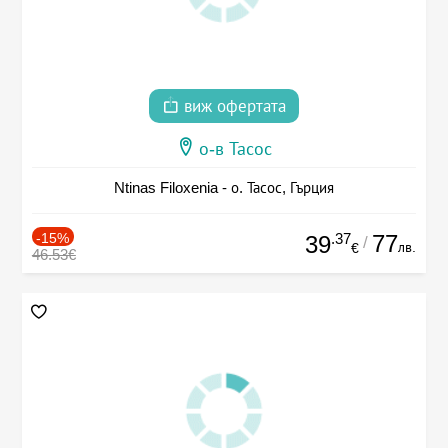
виж офертата
о-в Тасос
Ntinas Filoxenia - о. Тасос, Гърция
-15%
.37
77
39
/
лв.
€
46.53€