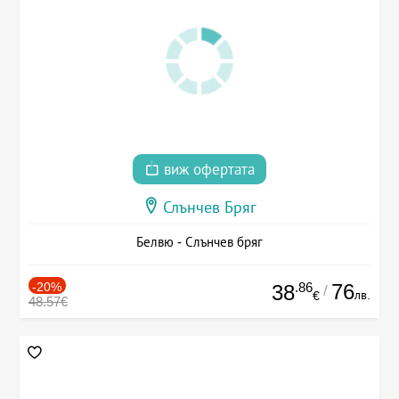
виж офертата
Слънчев Бряг
Белвю - Слънчев бряг
-20%
.86
76
38
/
лв.
€
48.57€