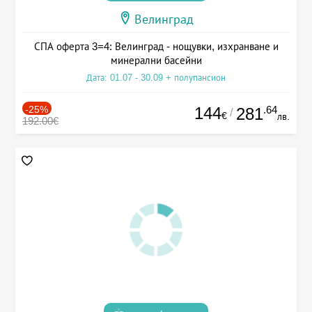
Велинград
СПА оферта 3=4: Велинград - нощувки, изхранване и
минерални басейни
Дата: 01.07 - 30.09 + полупансион
-25%
144
.64
281
/
€
лв.
192.00€