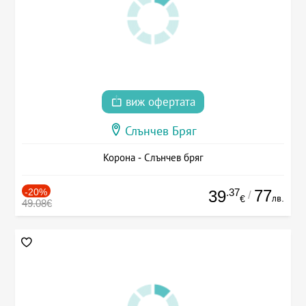
виж офертата
Слънчев Бряг
Корона - Слънчев бряг
-20%
.37
77
39
/
лв.
€
49.08€