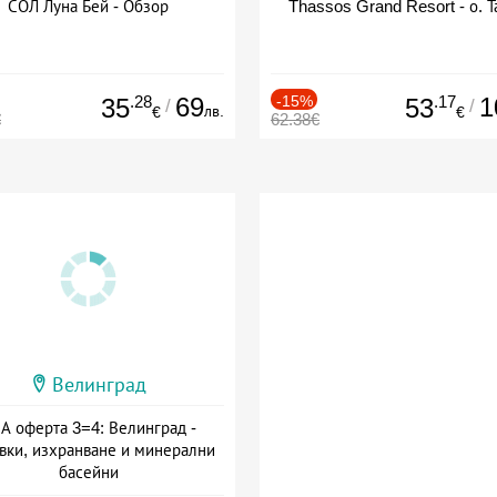
СОЛ Луна Бей - Обзор
Thassos Grand Resort - о. Т
.28
69
-15%
.17
1
35
53
/
/
лв.
€
€
€
62.38€
Велинград
А оферта 3=4: Велинград -
вки, изхранване и минерални
басейни
а: 01.07 - 30.09 + полупансион