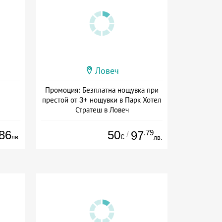
Ловеч
Промоция: Безплатна нощувка при
престой от 3+ нощувки в Парк Хотел
Стратеш в Ловеч
Дата: 14.05 - 01.10 + полупансион
86
50
.79
97
/
лв.
€
лв.