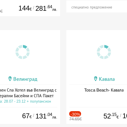
144
.64
281
/
специално предложение
€
лв.
0€
Велинград
Кавала
зен Спа Хотел във Велинград с
Tosca Beach- Кавала
ерални Басейни и СПА Пакет
а: 28.07 - 23.12 + полупансион
67
.04
-30%
.15
1
131
52
/
/
€
лв.
€
74.65€