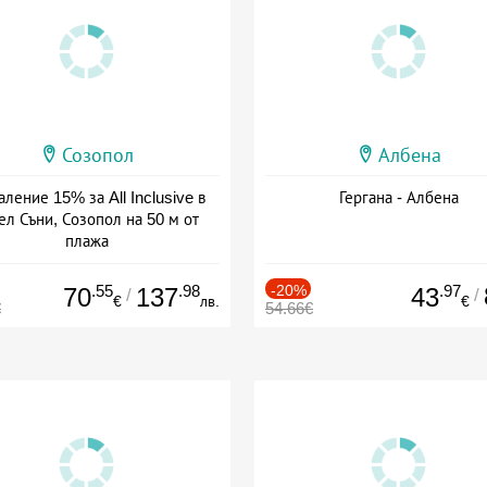
Созопол
Албена
ление 15% за All Inclusive в
Гергана - Албена
ел Съни, Созопол на 50 м от
плажа
а: 30.07 - 30.09 + all inclusive
.55
.98
-20%
.97
70
137
43
/
/
€
лв.
€
€
54.66€