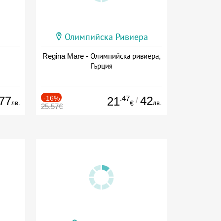
Олимпийска Ривиера
Regina Mare - Олимпийска ривиера,
Гърция
77
-16%
.47
42
21
/
лв.
лв.
€
25.57€