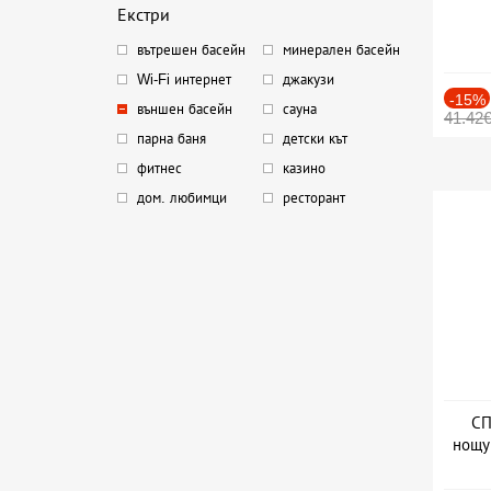
Екстри
вътрешен басейн
минерален басейн
Wi-Fi интернет
джакузи
-15%
външен басейн
сауна
41.42
парна баня
детски кът
фитнес
казино
дом. любимци
ресторант
СП
нощу
Дат