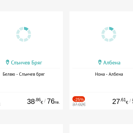
Слънчев Бряг
Албена
Белвю - Слънчев бряг
Нона - Албена
.86
76
-25%
.61
38
27
/
/
лв.
€
€
€
37.02€