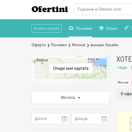
Ofertini
Почивки
Стоки
Всички оферти
Оферти
Почивки
Могила
външен басейн
❯
❯
❯
ХОТЕ
Море
Отиди към картата
Могила
0 офе
Могила