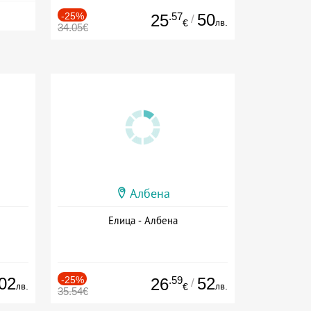
-25%
.57
50
25
/
лв.
€
34.05€
Албена
Елица - Албена
02
-25%
.59
52
26
/
лв.
лв.
€
35.54€