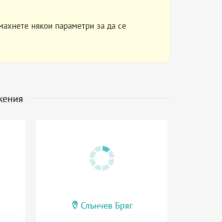
махнете някои параметри за да се
жения
Слънчев Бряг