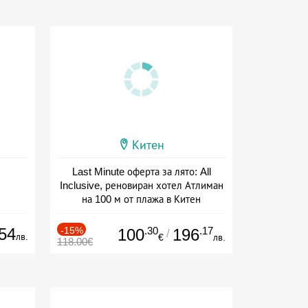
Китен
Last Minute оферта за лято: All
Inclusive, реновиран хотел Атлиман
на 100 м от плажа в Китен
Дата: 01.06 - 29.09 + all inclusive
54
-15%
.30
.17
100
196
/
лв.
€
лв.
118.00€