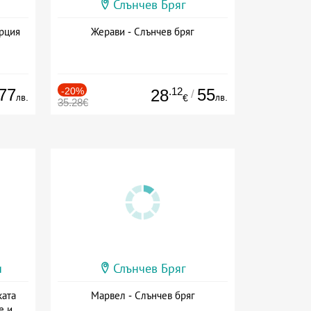
Слънчев Бряг
ърция
Жерави - Слънчев бряг
77
-20%
.12
55
28
/
лв.
лв.
€
35.28€
и
Слънчев Бряг
ката
Марвел - Слънчев бряг
е и