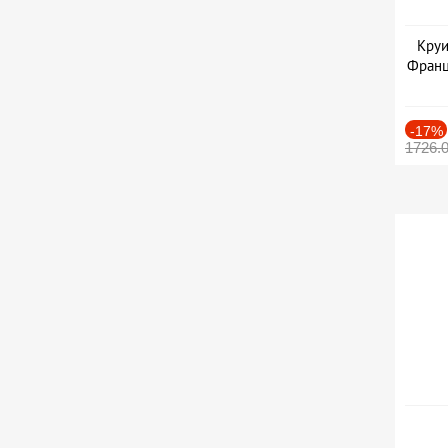
Круи
Франц
-17%
1726.