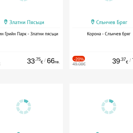
Златни Пясъци
Слънчев Бряг
н Грийн Парк - Златни пясъци
Корона - Слънчев бряг
.75
66
-20%
.37
33
39
/
/
лв.
€
€
€
49.08€