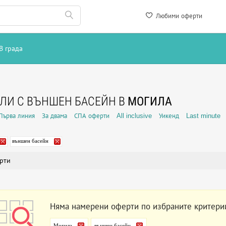
Любими оферти
В града
ЛИ С ВЪНШЕН БАСЕЙН В
МОГИЛА
Първа линия
За двама
СПА оферти
All inclusive
Уикенд
Last minute
външен басейн
рти
Няма намерени оферти по избраните критери
Могила
външен басейн