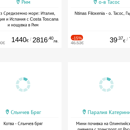
Рим
о-в Тасос
з Средиземно море: Италия,
Ntinas Filoxenia - о. Тасос, Г
ия и Испания с Costa Toscana
и нощувка в Рим
+ пълен пансион
1440
.40
-15%
.37
2816
39
/
/
€
лв.
€
00€
46.53€
Слънчев Бряг
Паралия Катерин
Котва - Слънчев бряг
Мини почивка на Олимпийс
ривиера с транспорт от Рус