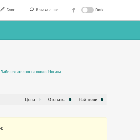
Блог
Връзка с нас
Dark
Забележителности около Могила
Цена
Отстъпка
Най-нови
и: