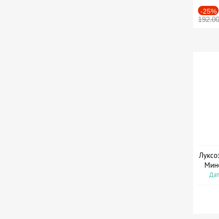
-25%
192.0
Луксо
Мин
Дат