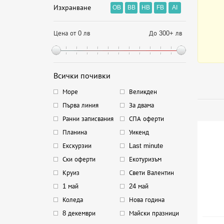
Изхранване
OB
BB
HB
FB
AI
Цена от 0 лв
До 300+ лв
Всички почивки
Море
Великден
Първа линия
За двама
Ранни записвания
СПА оферти
Планина
Уикенд
Екскурзии
Last minute
Ски оферти
Екотуризъм
Круиз
Свети Валентин
1 май
24 май
Коледа
Нова година
8 декември
Майски празници