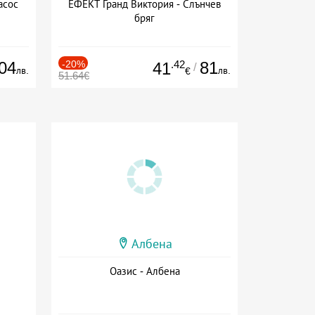
асос
ЕФЕКТ Гранд Виктория - Слънчев
бряг
04
-20%
.42
81
41
/
лв.
лв.
€
51.64€
Албена
Оазис - Албена