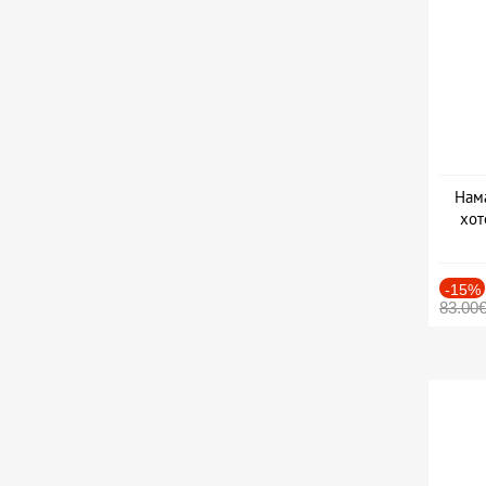
Нама
хот
Дат
-15%
83.00