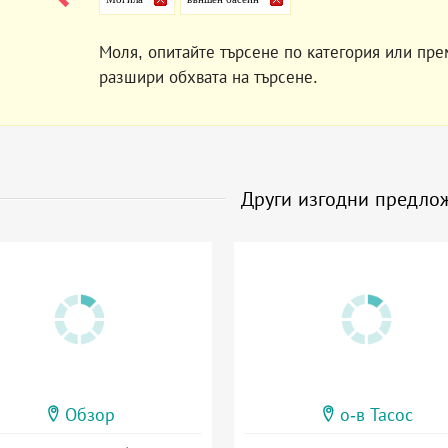
Моля, опитайте търсене по категория или пре
разшири обхвата на търсене.
Други изгодни предло
Обзор
о-в Тасос