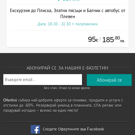
Екскурзия до Плиска, Златни пясъци и Балчик с автобус от
Плевен
Дата: 10.10 - 11.10 + полупансион
95
.80
185
/
€
лв.
АБОНИРАЙ СЕ ЗА НАШИЯ Е-БЮЛЕТИН
Без спам. Отказ по всяко време.
Ofertini
събира най-добрите оферти за почивки, продукти и услуги с
отстъпки до -60%. Резервирай уикенд в планината, СПА релакс или
пазарувай изгодно – всичко на едно място!
Следете Офертините във Facebook