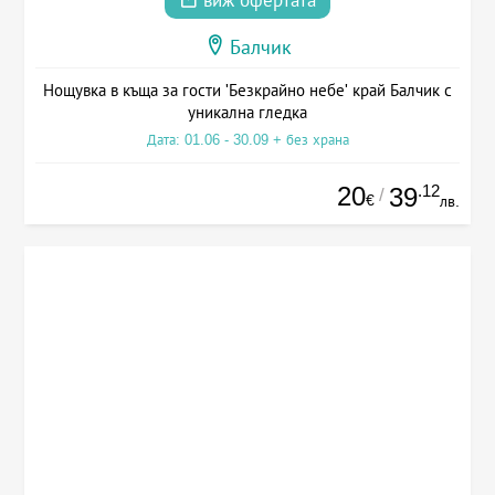
виж офертата
Балчик
Нощувка в къща за гости 'Безкрайно небе' край Балчик с
уникална гледка
Дата: 01.06 - 30.09 + без храна
20
.12
39
/
€
лв.