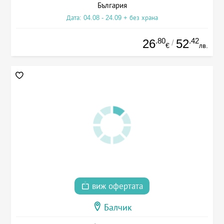
България
Дата: 04.08 - 24.09 + без храна
.80
.42
26
52
/
€
лв.
виж офертата
Балчик