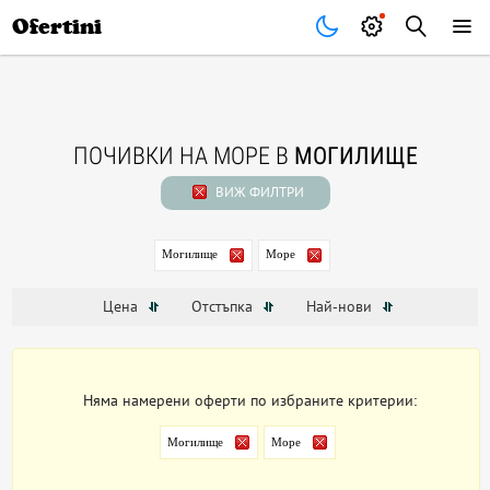
Почивки
Стоки
В града
Всички оферти
Ofertini
ПОЧИВКИ НА МОРЕ В
МОГИЛИЩЕ
ВИЖ ФИЛТРИ
Могилище
Море
Цена
Отстъпка
Най-нови
Няма намерени оферти по избраните критерии:
Могилище
Море