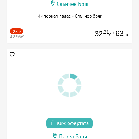
Слънчев Бряг
Империал палас - Слънчев бряг
-25%
.21
63
32
/
лв.
€
42.95€
виж офертата
Павел Баня