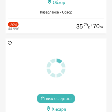
Обзор
Казабланка - Обзор
-20%
.79
70
35
/
лв.
€
44.99€
виж офертата
Хисаря