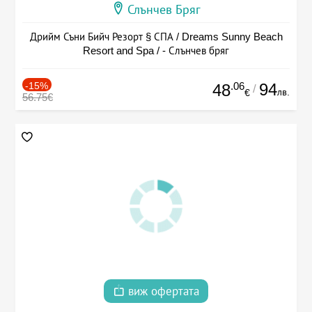
Слънчев Бряг
Дрийм Съни Бийч Резорт § СПА / Dreams Sunny Beach
Resort and Spa / - Слънчев бряг
-15%
.06
94
48
/
лв.
€
56.75€
виж офертата