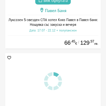
виж офертата
Павел Баня
Луксозен 5-звезден СПА хотел Княз Павел в Павел баня:
Нощувка със закуска и вечеря
Дата: 17.07 - 22.12 + полупансион
.45
.97
66
129
/
€
лв.