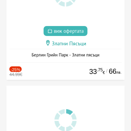
виж офертата
Златни Пясъци
Берлин Грийн Парк - Златни пясъци
-25%
.75
66
33
/
лв.
€
44.99€