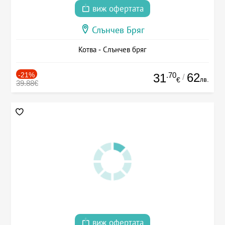
виж офертата
Слънчев Бряг
Котва - Слънчев бряг
-21%
.70
62
31
/
лв.
€
39.88€
виж офертата