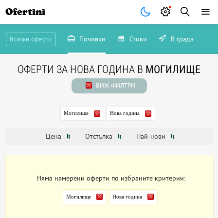
Ofertini
Почивки
Стоки
В града
Всички оферти
ОФЕРТИ ЗА НОВА ГОДИНА В
МОГИЛИЩЕ
ВИЖ ФИЛТРИ
Могилище
Нова година
Цена
Отстъпка
Най-нови
Няма намерени оферти по избраните критерии:
Могилище
Нова година