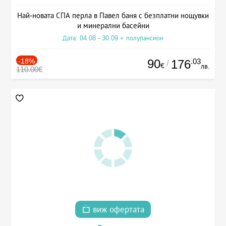
Най-новата СПА перла в Павел баня с безплатни нощувки
и минерални басейни
Дата: 04.08 - 30.09 + полупансион
-18%
90
.03
176
/
€
лв.
110.00€
виж офертата