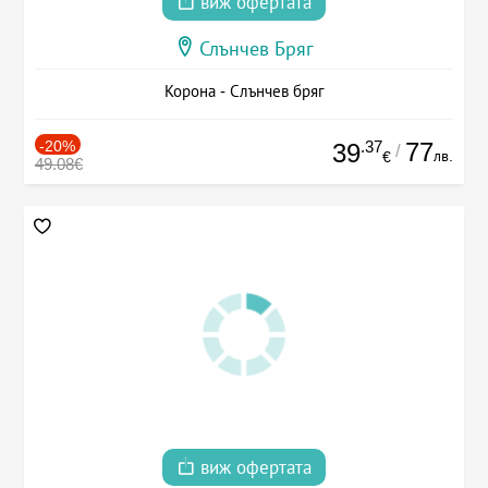
виж офертата
Слънчев Бряг
Корона - Слънчев бряг
-20%
.37
77
39
/
лв.
€
49.08€
виж офертата