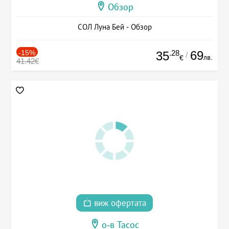
Обзор
СОЛ Луна Бей - Обзор
-15%
.28
69
35
/
лв.
€
41.42€
виж офертата
о-в Тасос