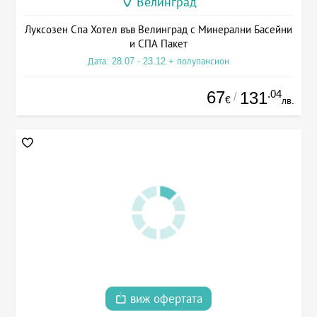
Велинград
Луксозен Спа Хотел във Велинград с Минерални Басейни
и СПА Пакет
Дата: 28.07 - 23.12 + полупансион
67
.04
131
/
€
лв.
виж офертата