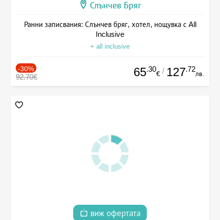
Слънчев Бряг
Ранни записвания: Слънчев бряг, хотел, нощувка с All
Inclusive
+ all inclusive
-30%
.30
.72
65
127
/
€
лв.
92.70€
виж офертата