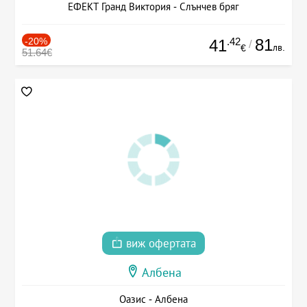
ЕФЕКТ Гранд Виктория - Слънчев бряг
-20%
.42
81
41
/
лв.
€
51.64€
виж офертата
Албена
Оазис - Албена