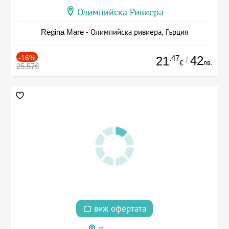
Олимпийска Ривиера
Regina Mare - Олимпийска ривиера, Гърция
-16%
.47
42
21
/
лв.
€
25.57€
виж офертата