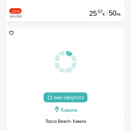
-25%
.57
50
25
/
лв.
€
34.05€
виж офертата
Кавала
Tosca Beach- Кавала