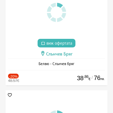
виж офертата
Слънчев Бряг
Белвю - Слънчев бряг
-20%
.86
76
38
/
лв.
€
48.57€