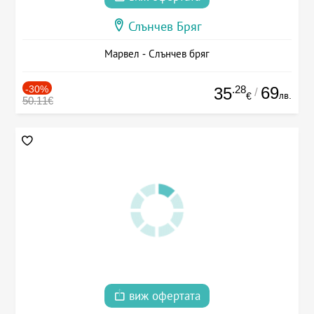
Слънчев Бряг
Марвел - Слънчев бряг
-30%
.28
69
35
/
лв.
€
50.11€
виж офертата