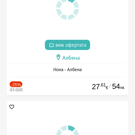
виж офертата
Албена
Нона - Албена
-25%
.61
54
27
/
лв.
€
37.02€