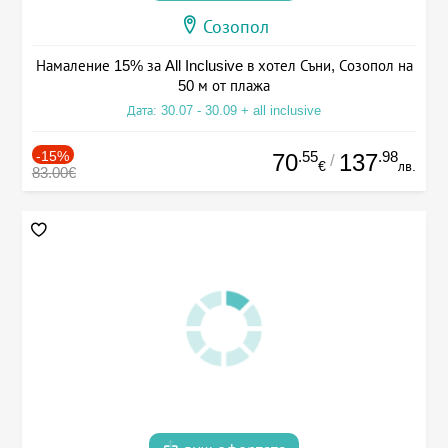
Созопол
Намаление 15% за All Inclusive в хотел Съни, Созопол на
50 м от плажа
Дата: 30.07 - 30.09 + all inclusive
-15%
.55
.98
70
137
/
€
лв.
83.00€