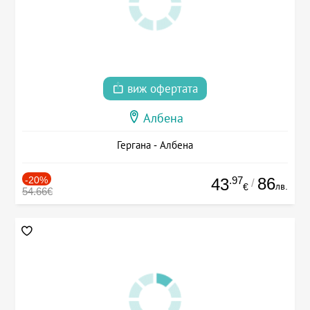
виж офертата
Албена
Гергана - Албена
-20%
.97
86
43
/
лв.
€
54.66€