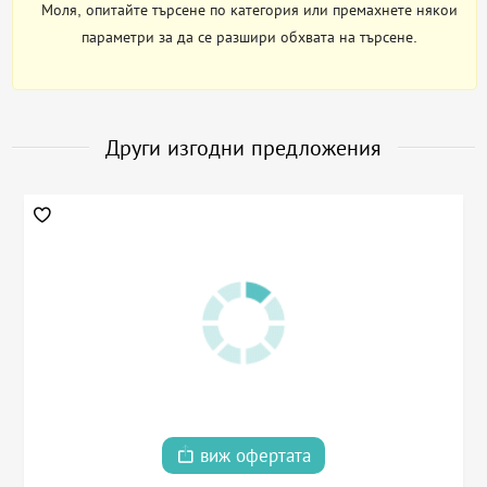
Моля, опитайте търсене по категория или премахнете някои
параметри за да се разшири обхвата на търсене.
Други изгодни предложения
виж офертата