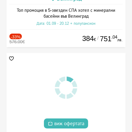
Топ промоция в 5-звезден СПА хотел с минерални
басейни във Велинград
Дата: 01.09 - 20.12 + полупансион
-33%
384
.04
751
/
€
лв.
576.00€
виж офертата