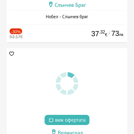
Слънчев Бряг
Нобел - Слънчев бряг
-30%
.32
73
37
/
лв.
€
53.17€
виж офертата
Велинград