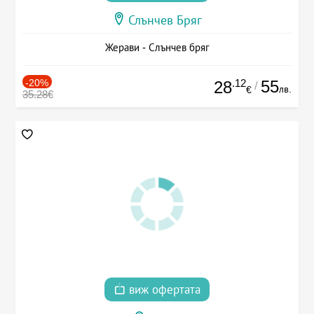
Слънчев Бряг
Жерави - Слънчев бряг
-20%
.12
55
28
/
лв.
€
35.28€
виж офертата