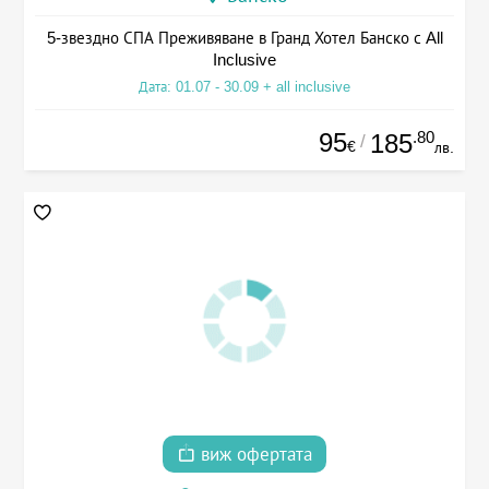
5-звездно СПА Преживяване в Гранд Хотел Банско с All
Inclusive
Дата: 01.07 - 30.09 + all inclusive
95
.80
185
/
€
лв.
виж офертата