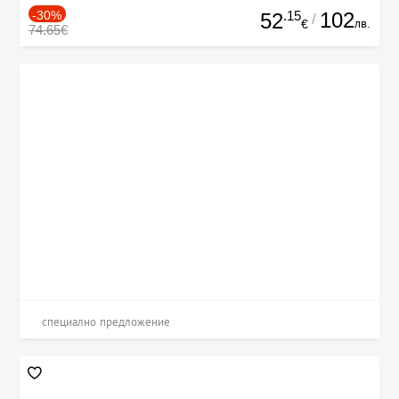
-30%
.15
102
52
/
лв.
€
74.65€
специално предложение