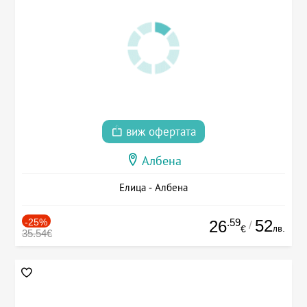
виж офертата
Албена
Елица - Албена
-25%
.59
52
26
/
лв.
€
35.54€