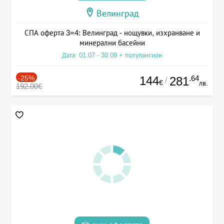
Велинград
СПА оферта 3=4: Велинград - нощувки, изхранване и
минерални басейни
Дата: 01.07 - 30.09 + полупансион
-25%
144
.64
281
/
€
лв.
192.00€