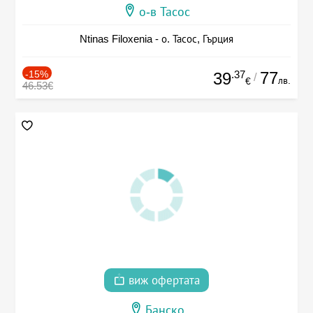
о-в Тасос
Ntinas Filoxenia - о. Тасос, Гърция
-15%
.37
77
39
/
лв.
€
46.53€
виж офертата
Банско