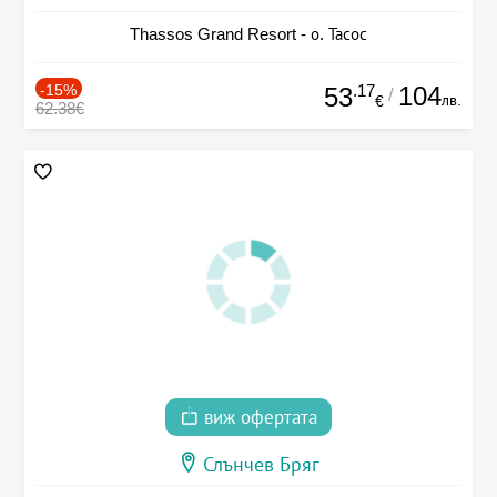
Thassos Grand Resort - о. Тасос
-15%
.17
104
53
/
лв.
€
62.38€
виж офертата
Слънчев Бряг