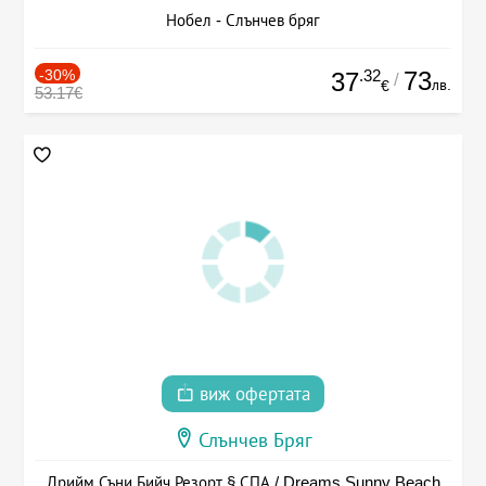
Нобел - Слънчев бряг
-30%
.32
73
37
/
лв.
€
53.17€
виж офертата
Слънчев Бряг
Дрийм Съни Бийч Резорт § СПА / Dreams Sunny Beach