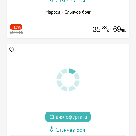
Слънчев Бряг
Марвел - Слънчев бряг
-30%
.28
69
35
/
лв.
€
50.11€
виж офертата
Слънчев Бряг