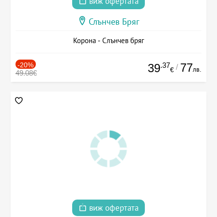
виж офертата
Слънчев Бряг
Корона - Слънчев бряг
-20%
.37
77
39
/
лв.
€
49.08€
виж офертата