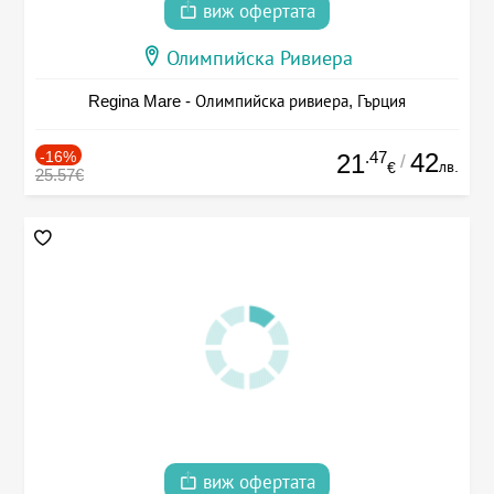
виж офертата
Олимпийска Ривиера
Regina Mare - Олимпийска ривиера, Гърция
-16%
.47
42
21
/
лв.
€
25.57€
виж офертата