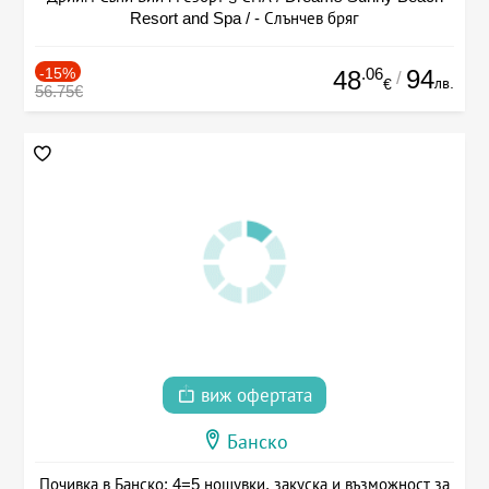
Resort and Spa / - Слънчев бряг
-15%
.06
94
48
/
лв.
€
56.75€
виж офертата
Банско
Почивка в Банско: 4=5 нощувки, закуска и възможност за