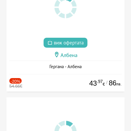
виж офертата
Албена
Гергана - Албена
-20%
.97
86
43
/
лв.
€
54.66€