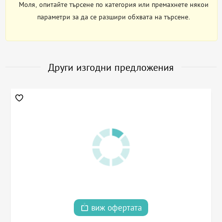
Моля, опитайте търсене по категория или премахнете някои
параметри за да се разшири обхвата на търсене.
Други изгодни предложения
виж офертата