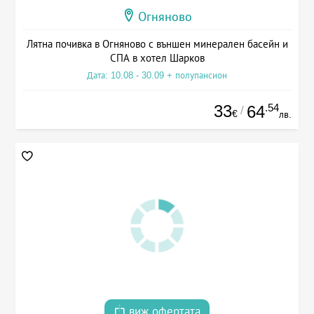
Огняново
Лятна почивка в Огняново с външен минерален басейн и
СПА в хотел Шарков
Дата: 10.08 - 30.09 + полупансион
33
.54
64
/
€
лв.
виж офертата