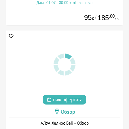
Дата: 01.07 - 30.09 + all inclusive
95
.80
185
/
€
лв.
виж офертата
Обзор
АЛУА Хелиос Бей - Обзор