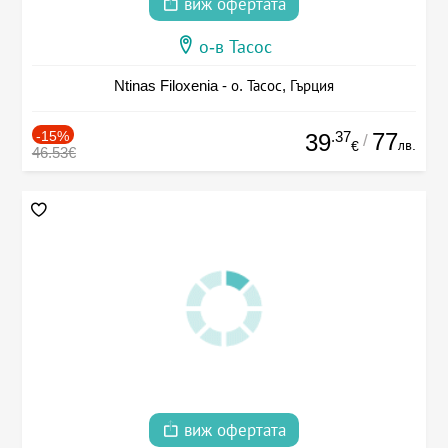
виж офертата
о-в Тасос
Ntinas Filoxenia - о. Тасос, Гърция
-15%
.37
77
39
/
лв.
€
46.53€
виж офертата