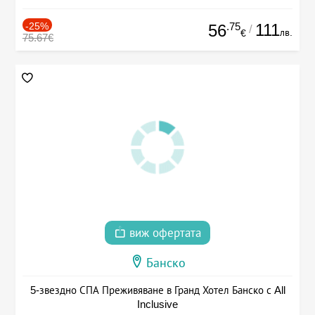
-25%
.75
111
56
/
лв.
€
75.67€
виж офертата
Банско
5-звездно СПА Преживяване в Гранд Хотел Банско с All
Inclusive