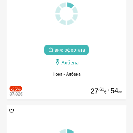
виж офертата
Албена
Нона - Албена
-25%
.61
54
27
/
лв.
€
37.02€