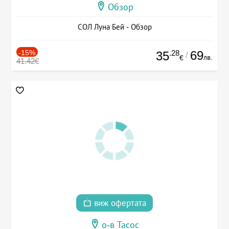
Обзор
СОЛ Луна Бей - Обзор
-15%
.28
69
35
/
лв.
€
41.42€
виж офертата
о-в Тасос