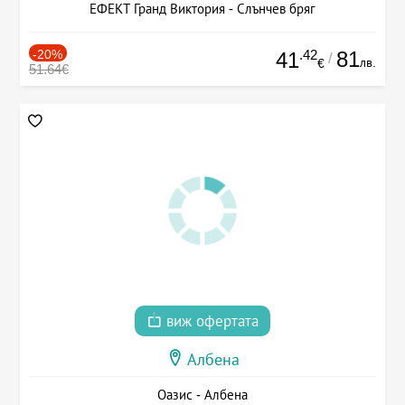
ЕФЕКТ Гранд Виктория - Слънчев бряг
-20%
.42
81
41
/
лв.
€
51.64€
виж офертата
Албена
Оазис - Албена