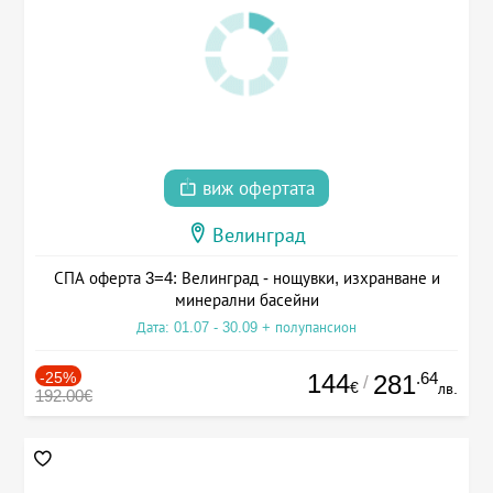
виж офертата
Велинград
СПА оферта 3=4: Велинград - нощувки, изхранване и
минерални басейни
Дата: 01.07 - 30.09 + полупансион
-25%
144
.64
281
/
€
лв.
192.00€