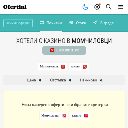
Ofertini
Почивки
Стоки
В града
Всички оферти
ХОТЕЛИ С КАЗИНО В
МОМЧИЛОВЦИ
ВИЖ ФИЛТРИ
Момчиловци
казино
Цена
Отстъпка
Най-нови
Няма намерени оферти по избраните критерии:
Момчиловци
казино