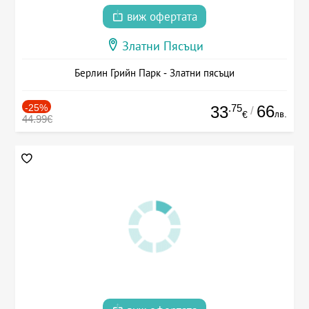
виж офертата
Златни Пясъци
Берлин Грийн Парк - Златни пясъци
-25%
.75
66
33
/
лв.
€
44.99€