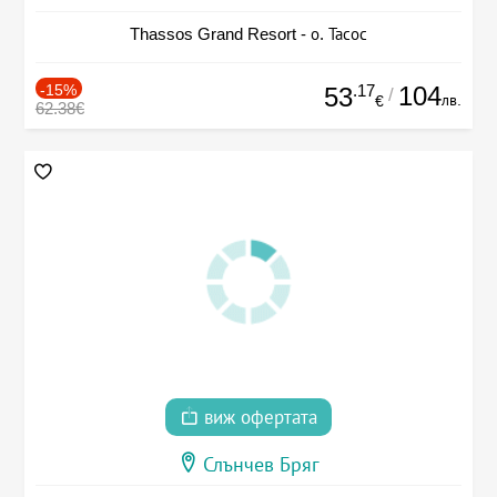
Thassos Grand Resort - о. Тасос
-15%
.17
104
53
/
лв.
€
62.38€
виж офертата
Слънчев Бряг