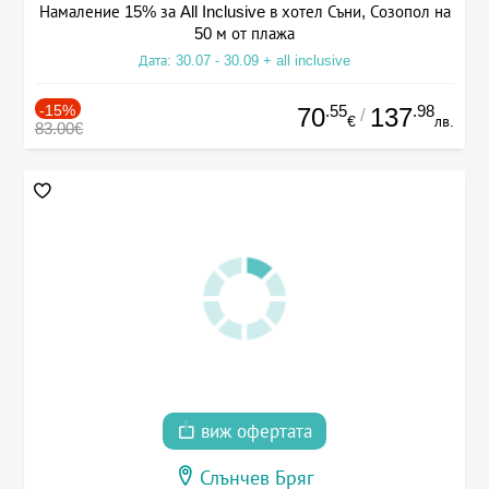
Намаление 15% за All Inclusive в хотел Съни, Созопол на
50 м от плажа
Дата: 30.07 - 30.09 + all inclusive
-15%
.55
.98
70
137
/
€
лв.
83.00€
виж офертата
Слънчев Бряг