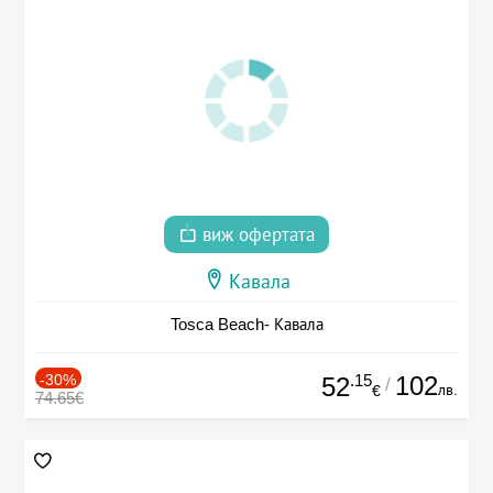
виж офертата
Кавала
Tosca Beach- Кавала
-30%
.15
102
52
/
лв.
€
74.65€