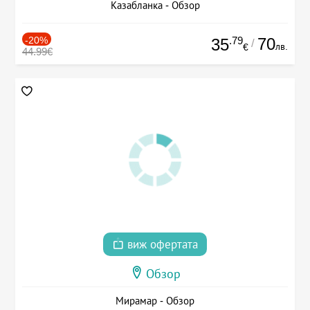
Казабланка - Обзор
-20%
.79
70
35
/
лв.
€
44.99€
виж офертата
Обзор
Мирамар - Обзор