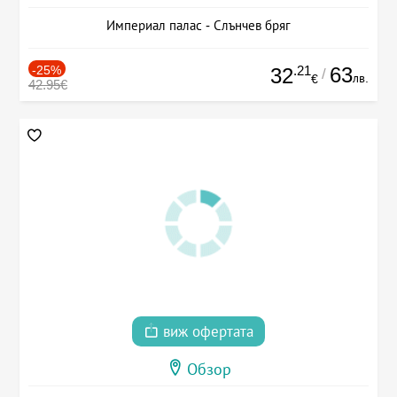
Империал палас - Слънчев бряг
-25%
.21
63
32
/
лв.
€
42.95€
виж офертата
Обзор