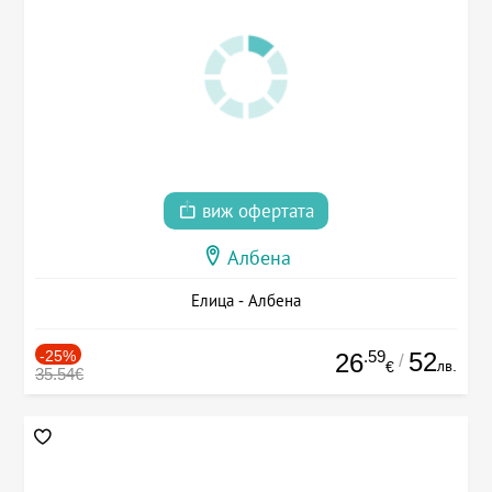
виж офертата
Албена
Елица - Албена
-25%
.59
52
26
/
лв.
€
35.54€