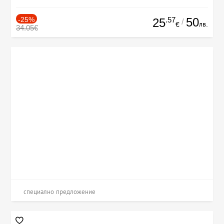
-25%
.57
50
25
/
лв.
€
34.05€
специално предложение