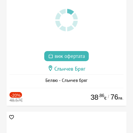
виж офертата
Слънчев Бряг
Белвю - Слънчев бряг
-20%
.86
76
38
/
лв.
€
48.57€