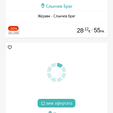
Слънчев Бряг
Жерави - Слънчев бряг
-20%
.12
55
28
/
лв.
€
35.28€
виж офертата