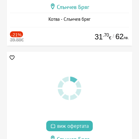
Слънчев Бряг
Котва - Слънчев бряг
-21%
.70
62
31
/
лв.
€
39.88€
виж офертата