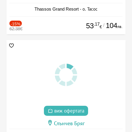
Thassos Grand Resort - о. Тасос
-15%
.17
104
53
/
лв.
€
62.38€
виж офертата
Слънчев Бряг