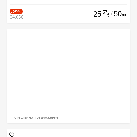
-25%
.57
50
25
/
лв.
€
34.05€
специално предложение