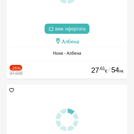
виж офертата
Албена
Нона - Албена
-25%
.61
54
27
/
лв.
€
37.02€