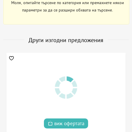
Моля, опитайте търсене по категория или премахнете някои
параметри за да се разшири обхвата на търсене.
Други изгодни предложения
виж офертата