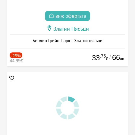
виж офертата
Златни Пясъци
Берлин Грийн Парк - Златни пясъци
-25%
.75
66
33
/
лв.
€
44.99€