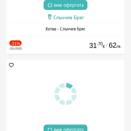
виж офертата
Слънчев Бряг
Котва - Слънчев бряг
-21%
.70
62
31
/
лв.
€
39.88€
виж офертата