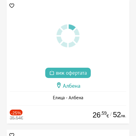
виж офертата
Албена
Елица - Албена
-25%
.59
52
26
/
лв.
€
35.54€