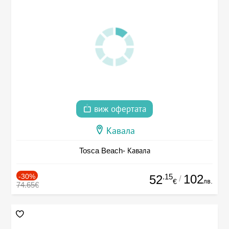
виж офертата
Кавала
Tosca Beach- Кавала
-30%
.15
102
52
/
лв.
€
74.65€