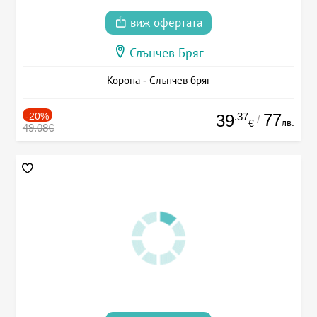
виж офертата
Слънчев Бряг
Корона - Слънчев бряг
-20%
.37
77
39
/
лв.
€
49.08€