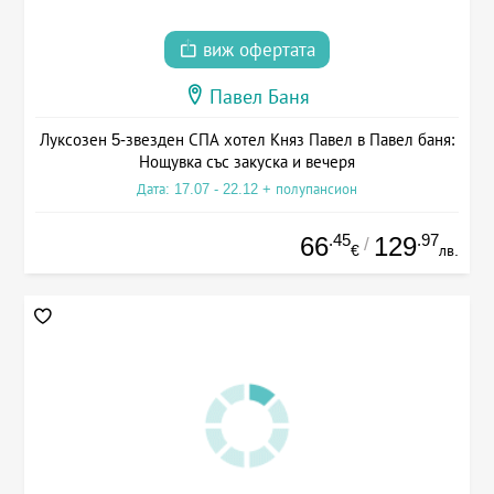
виж офертата
Павел Баня
Луксозен 5-звезден СПА хотел Княз Павел в Павел баня:
Нощувка със закуска и вечеря
Дата: 17.07 - 22.12 + полупансион
.45
.97
66
129
/
€
лв.