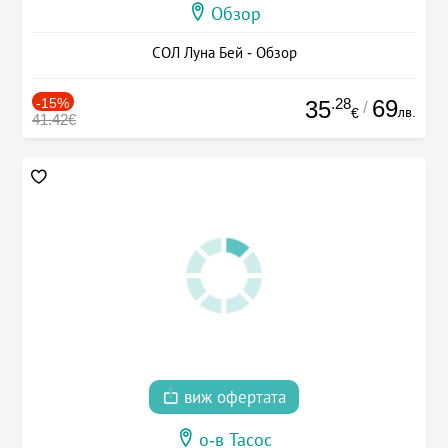
Обзор
СОЛ Луна Бей - Обзор
-15%
.28
69
35
/
лв.
€
41.42€
виж офертата
о-в Тасос