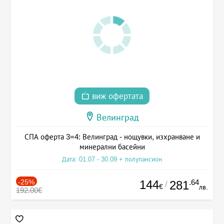
виж офертата
Велинград
СПА оферта 3=4: Велинград - нощувки, изхранване и
минерални басейни
Дата: 01.07 - 30.09 + полупансион
-25%
144
.64
281
/
€
лв.
192.00€