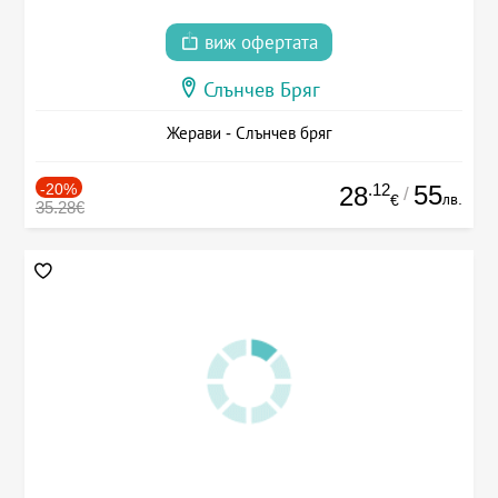
виж офертата
Слънчев Бряг
Жерави - Слънчев бряг
-20%
.12
55
28
/
лв.
€
35.28€