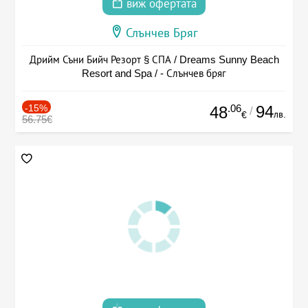
виж офертата
Слънчев Бряг
Дрийм Съни Бийч Резорт § СПА / Dreams Sunny Beach
Resort and Spa / - Слънчев бряг
-15%
.06
94
48
/
лв.
€
56.75€