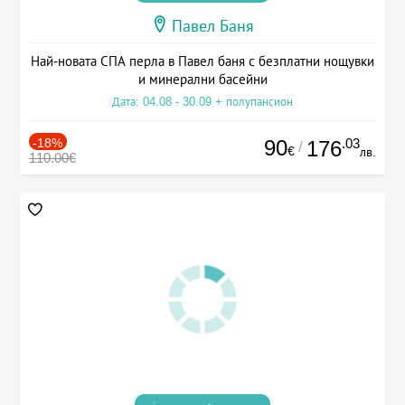
Павел Баня
Най-новата СПА перла в Павел баня с безплатни нощувки
и минерални басейни
Дата: 04.08 - 30.09 + полупансион
-18%
90
.03
176
/
€
лв.
110.00€