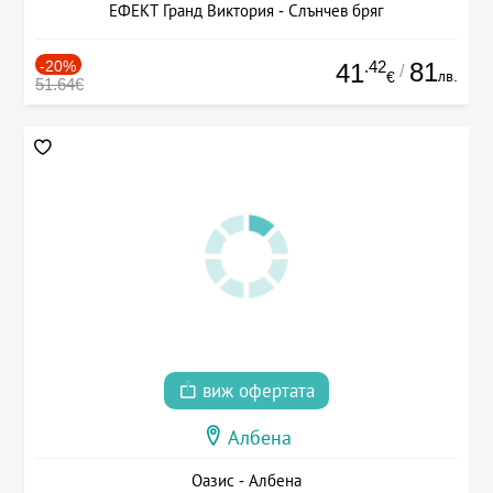
ЕФЕКТ Гранд Виктория - Слънчев бряг
-20%
.42
81
41
/
лв.
€
51.64€
виж офертата
Албена
Оазис - Албена