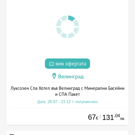
виж офертата
Велинград
Луксозен Спа Хотел във Велинград с Минерални Басейни
и СПА Пакет
Дата: 28.07 - 23.12 + полупансион
67
.04
131
/
€
лв.