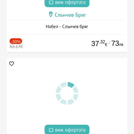
виж офертата
Слънчев Бряг
Нобел - Слънчев бряг
-30%
.32
73
37
/
лв.
€
53.17€
виж офертата