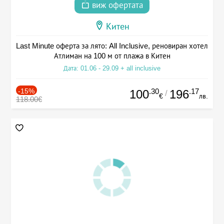
виж офертата
Китен
Last Minute оферта за лято: All Inclusive, реновиран хотел
Атлиман на 100 м от плажа в Китен
Дата: 01.06 - 29.09 + all inclusive
-15%
.30
.17
100
196
/
€
лв.
118.00€