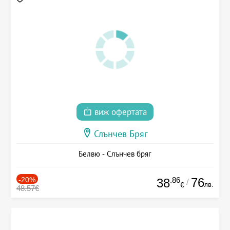
виж офертата
Слънчев Бряг
Белвю - Слънчев бряг
-20%
.86
76
38
/
лв.
€
48.57€