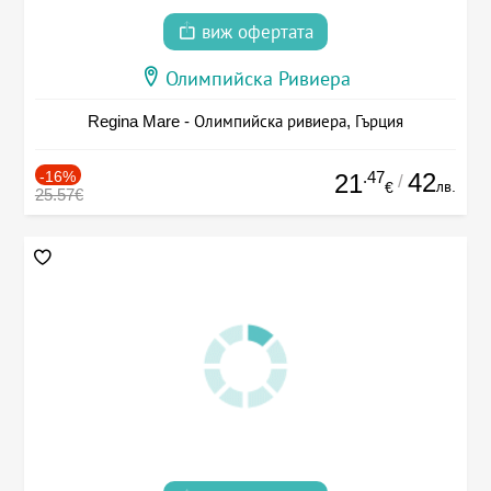
виж офертата
Олимпийска Ривиера
Regina Mare - Олимпийска ривиера, Гърция
-16%
.47
42
21
/
лв.
€
25.57€