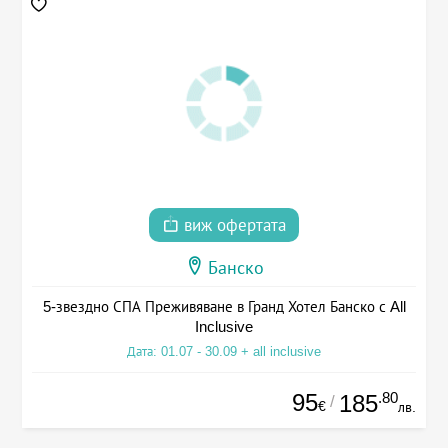
виж офертата
Банско
5-звездно СПА Преживяване в Гранд Хотел Банско с All
Inclusive
Дата: 01.07 - 30.09 + all inclusive
95
.80
185
/
€
лв.