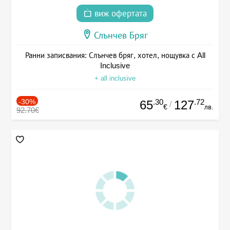
виж офертата
Слънчев Бряг
Ранни записвания: Слънчев бряг, хотел, нощувка с All
Inclusive
+ all inclusive
-30%
.30
.72
65
127
/
€
лв.
92.70€