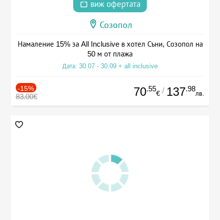
виж офертата
Созопол
Намаление 15% за All Inclusive в хотел Съни, Созопол на
50 м от плажа
Дата: 30.07 - 30.09 + all inclusive
-15%
.55
.98
70
137
/
€
лв.
83.00€