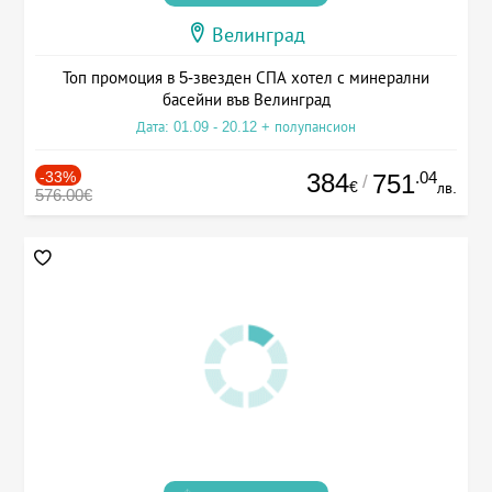
Велинград
Топ промоция в 5-звезден СПА хотел с минерални
басейни във Велинград
Дата: 01.09 - 20.12 + полупансион
-33%
384
.04
751
/
€
лв.
576.00€