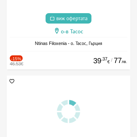
виж офертата
о-в Тасос
Ntinas Filoxenia - о. Тасос, Гърция
-15%
.37
77
39
/
лв.
€
46.53€