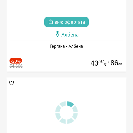
виж офертата
Албена
Гергана - Албена
-20%
.97
86
43
/
лв.
€
54.66€