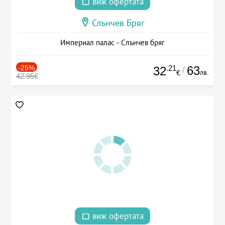
виж офертата
Слънчев Бряг
Империал палас - Слънчев бряг
-25%
.21
63
32
/
лв.
€
42.95€
виж офертата