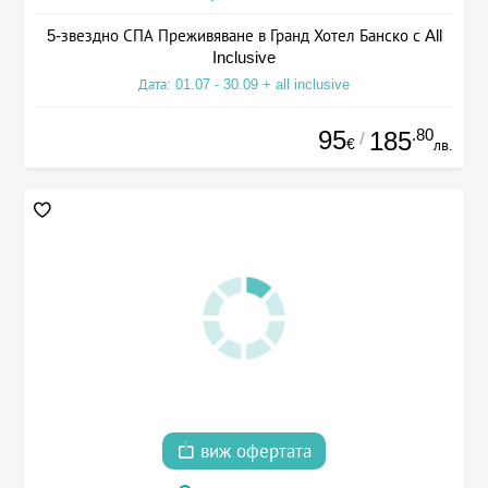
5-звездно СПА Преживяване в Гранд Хотел Банско с All
Inclusive
Дата: 01.07 - 30.09 + all inclusive
95
.80
185
/
€
лв.
виж офертата