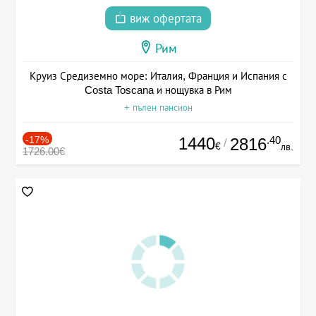
виж офертата
Рим
Круиз Средиземно море: Италия, Франция и Испания с
Costa Toscana и нощувка в Рим
+ пълен пансион
-17%
1440
.40
2816
/
€
лв.
1726.00€