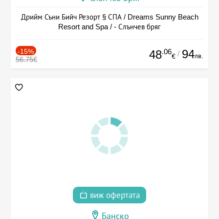
Дрийм Съни Бийч Резорт § СПА / Dreams Sunny Beach
Resort and Spa / - Слънчев бряг
-15%
.06
94
48
/
лв.
€
56.75€
виж офертата
Банско