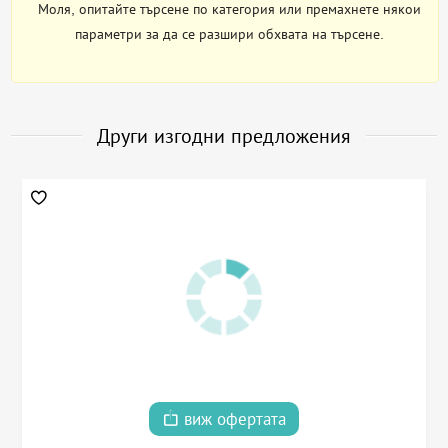
Моля, опитайте търсене по категория или премахнете някои
параметри за да се разшири обхвата на търсене.
Други изгодни предложения
виж офертата