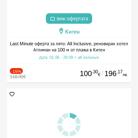
виж офертата
Китен
Last Minute оферта за лято: All Inclusive, реновиран хотел
Атлиман на 100 м от плажа в Китен
Дата: 01.06 - 29.09 + all inclusive
-15%
.30
.17
100
196
/
€
лв.
118.00€