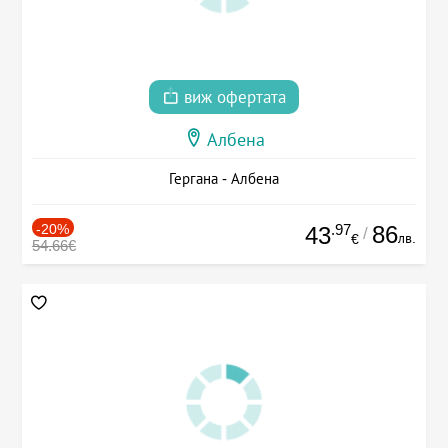
виж офертата
Албена
Гергана - Албена
-20%
.97
86
43
/
лв.
€
54.66€