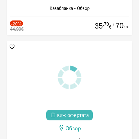
Казабланка - Обзор
-20%
.79
70
35
/
лв.
€
44.99€
виж офертата
Обзор