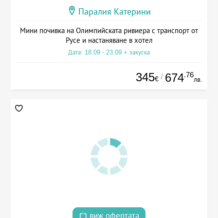
Паралия Катерини
Мини почивка на Олимпийската ривиера с транспорт от
Русе и настаняване в хотел
Дата: 18.09 - 23.09 + закуска
345
.76
674
/
€
лв.
виж офертата