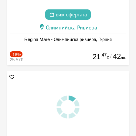
виж офертата
Олимпийска Ривиера
Regina Mare - Олимпийска ривиера, Гърция
-16%
.47
42
21
/
лв.
€
25.57€