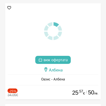
виж офертата
Албена
Оазис - Албена
-25%
.57
50
25
/
лв.
€
34.05€