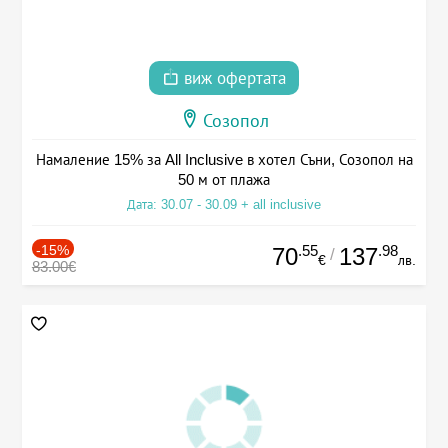
виж офертата
Созопол
Намаление 15% за All Inclusive в хотел Съни, Созопол на
50 м от плажа
Дата: 30.07 - 30.09 + all inclusive
-15%
.55
.98
70
137
/
€
лв.
83.00€