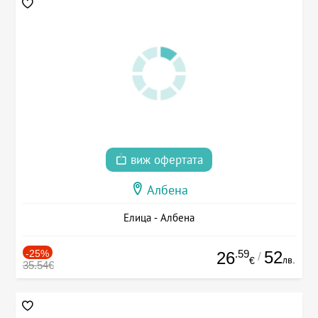
виж офертата
Албена
Елица - Албена
-25%
.59
52
26
/
лв.
€
35.54€