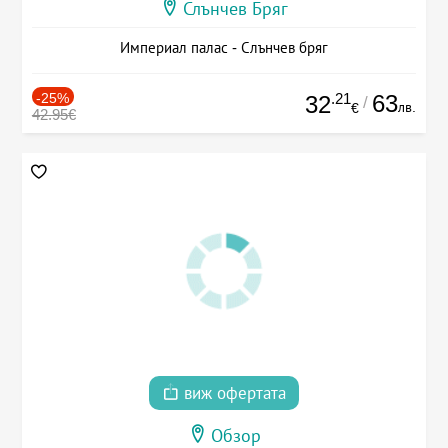
Слънчев Бряг
Империал палас - Слънчев бряг
-25%
.21
63
32
/
лв.
€
42.95€
виж офертата
Обзор