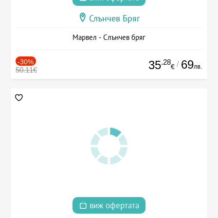
Слънчев Бряг
Марвел - Слънчев бряг
-30%
.28
69
35
/
лв.
€
50.11€
виж офертата