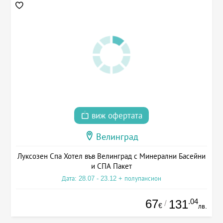
виж офертата
Велинград
Луксозен Спа Хотел във Велинград с Минерални Басейни
и СПА Пакет
Дата: 28.07 - 23.12 + полупансион
67
.04
131
/
€
лв.