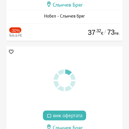
Слънчев Бряг
Нобел - Слънчев бряг
-30%
.32
73
37
/
лв.
€
53.17€
виж офертата
Слънчев Бряг