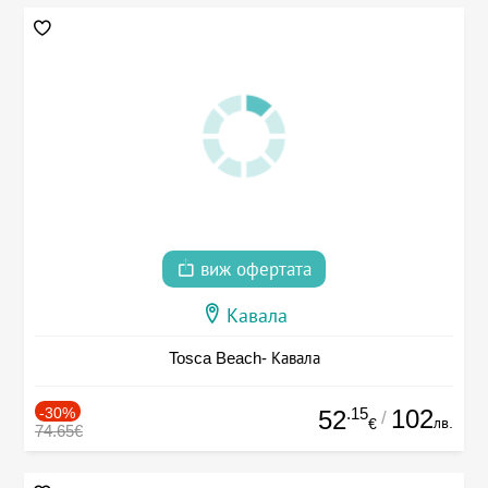
виж офертата
Кавала
Tosca Beach- Кавала
-30%
.15
102
52
/
лв.
€
74.65€