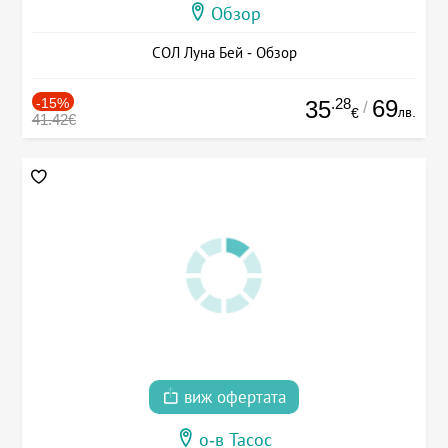
Обзор
СОЛ Луна Бей - Обзор
-15%
.28
69
35
/
лв.
€
41.42€
виж офертата
о-в Тасос