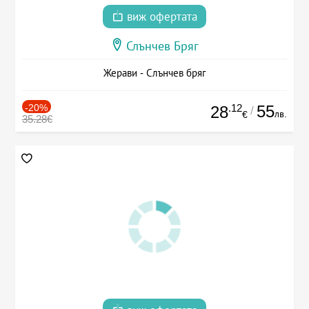
виж офертата
Слънчев Бряг
Жерави - Слънчев бряг
-20%
.12
55
28
/
лв.
€
35.28€