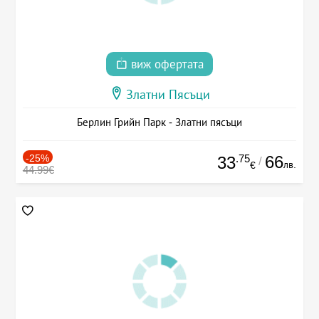
виж офертата
Златни Пясъци
Берлин Грийн Парк - Златни пясъци
-25%
.75
66
33
/
лв.
€
44.99€