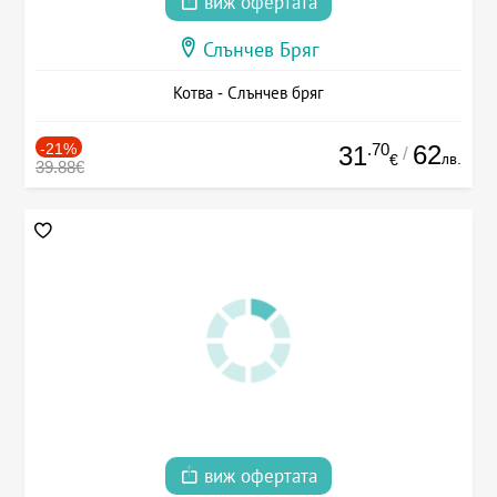
виж офертата
Слънчев Бряг
Котва - Слънчев бряг
-21%
.70
62
31
/
лв.
€
39.88€
виж офертата