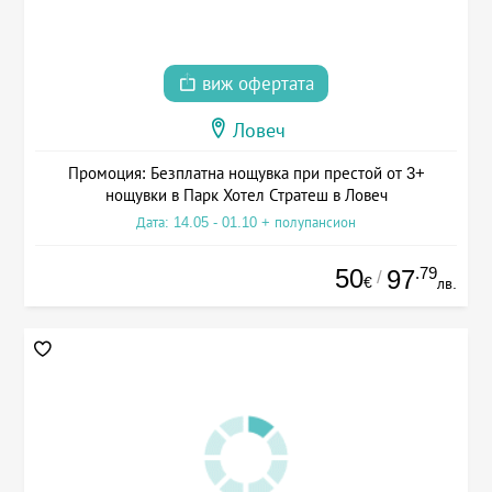
виж офертата
Ловеч
Промоция: Безплатна нощувка при престой от 3+
нощувки в Парк Хотел Стратеш в Ловеч
Дата: 14.05 - 01.10 + полупансион
50
.79
97
/
€
лв.