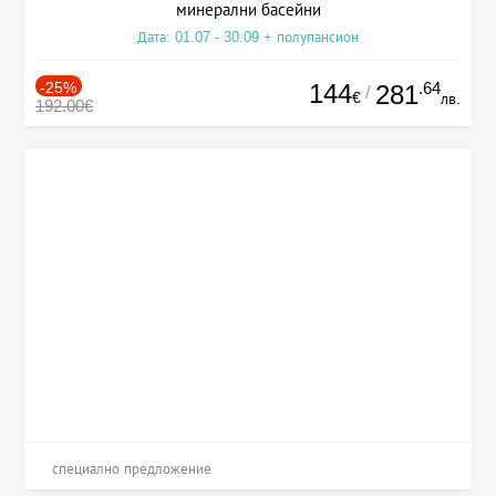
минерални басейни
Дата: 01.07 - 30.09 + полупансион
-25%
144
.64
281
/
€
лв.
192.00€
специално предложение