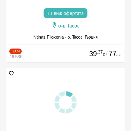
виж офертата
о-в Тасос
Ntinas Filoxenia - о. Тасос, Гърция
-15%
.37
77
39
/
лв.
€
46.53€