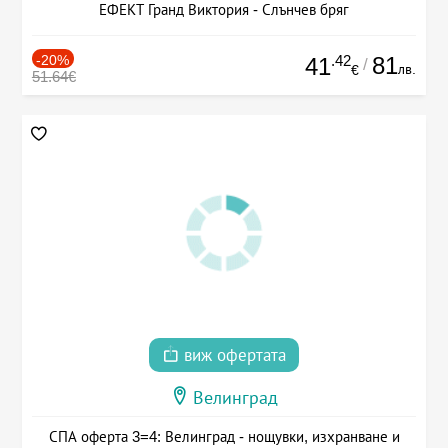
ЕФЕКТ Гранд Виктория - Слънчев бряг
-20%
.42
81
41
/
лв.
€
51.64€
виж офертата
Велинград
СПА оферта 3=4: Велинград - нощувки, изхранване и