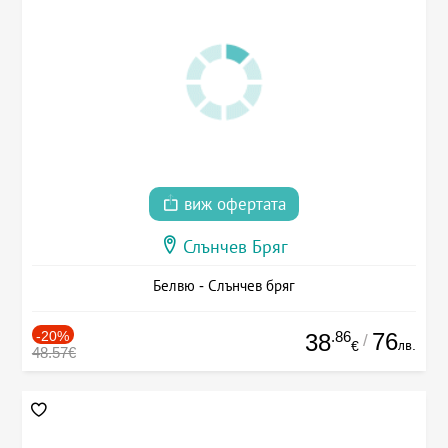
виж офертата
Слънчев Бряг
Белвю - Слънчев бряг
-20%
.86
76
38
/
лв.
€
48.57€