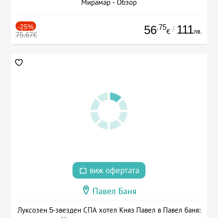
Мирамар - Обзор
-25%
.75
111
56
/
лв.
€
75.67€
виж офертата
Павел Баня
Луксозен 5-звезден СПА хотел Княз Павел в Павел баня: