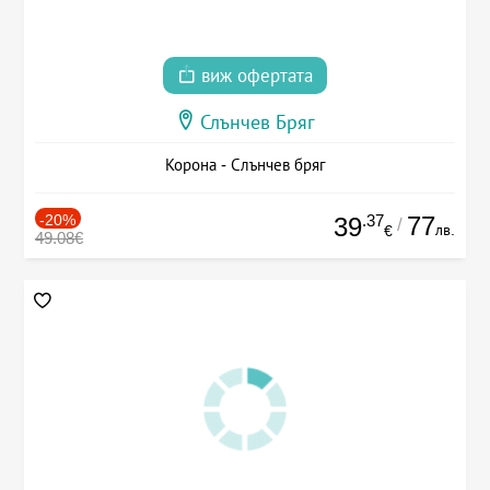
виж офертата
Слънчев Бряг
Корона - Слънчев бряг
-20%
.37
77
39
/
лв.
€
49.08€