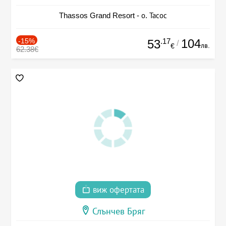
Thassos Grand Resort - о. Тасос
-15%
.17
104
53
/
лв.
€
62.38€
виж офертата
Слънчев Бряг