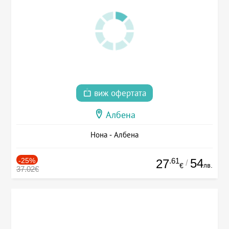
виж офертата
Албена
Нона - Албена
-25%
.61
54
27
/
лв.
€
37.02€