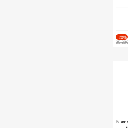
-20%
35.28
5-зве
Х