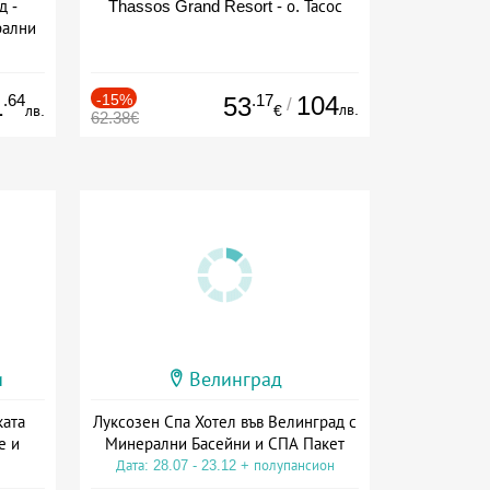
д -
Thassos Grand Resort - о. Тасос
рални
сион
.64
-15%
.17
104
1
53
/
лв.
лв.
€
62.38€
и
Велинград
ката
Луксозен Спа Хотел във Велинград с
е и
Минерални Басейни и СПА Пакет
Дата: 28.07 - 23.12 + полупансион
а