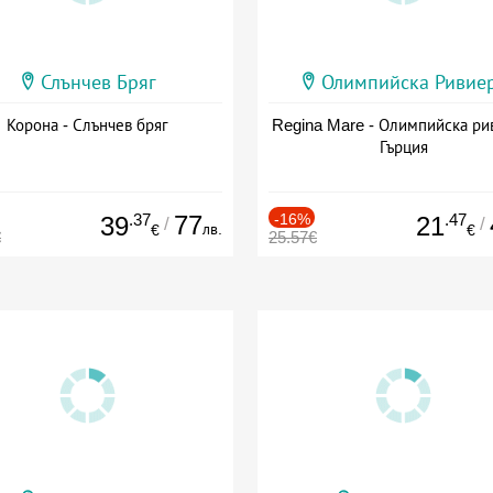
Слънчев Бряг
Олимпийска Ривие
Корона - Слънчев бряг
Regina Mare - Олимпийска ри
Гърция
.37
77
-16%
.47
39
21
/
/
лв.
€
€
€
25.57€