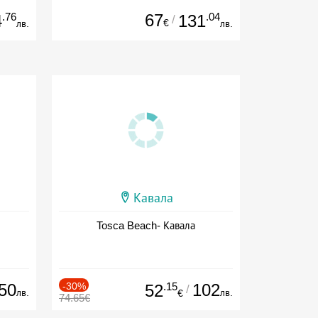
.76
67
.04
4
131
/
€
лв.
лв.
Кавала
Tosca Beach- Кавала
50
-30%
.15
102
52
/
лв.
лв.
€
74.65€