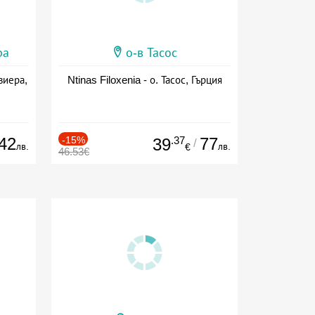
ра
о-в Тасос
виера,
Ntinas Filoxenia - о. Тасос, Гърция
42
-15%
.37
77
39
/
лв.
лв.
€
46.53€