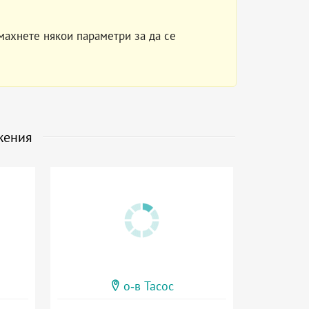
махнете някои параметри за да се
жения
о-в Тасос