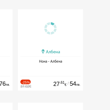
Албена
Нона - Албена
76
-25%
.61
54
27
/
лв.
лв.
€
37.02€