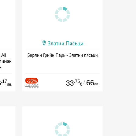
Златни Пясъци
All
Берлин Грийн Парк - Златни пясъци
тлиман
н
ive
.17
-25%
.75
66
6
33
/
лв.
лв.
€
44.99€