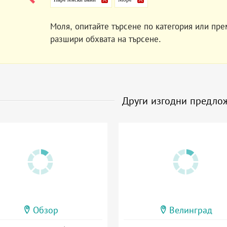
Моля, опитайте търсене по категория или пре
разшири обхвата на търсене.
Други изгодни предло
Обзор
Велинград