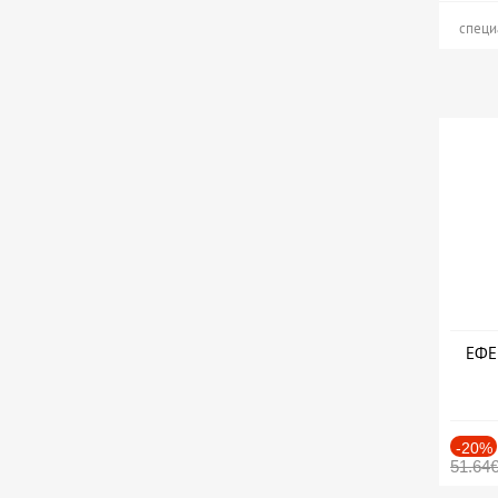
специ
ЕФЕК
-20%
51.64