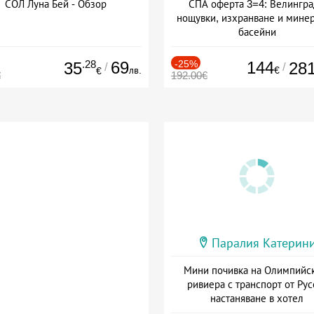
СОЛ Луна Бей - Обзор
СПА оферта 3=4: Велингра
нощувки, изхранване и мине
басейни
Дата: 01.07 - 30.09 + полупан
.28
69
-25%
144
35
28
/
/
лв.
€
€
€
192.00€
Паралия Катерин
Мини почивка на Олимпийс
ривиера с транспорт от Рус
настаняване в хотел
Дата: 18.09 - 23.09 + закуск