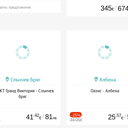
345
67
/
ално предложение
€
Слънчев Бряг
Албена
Т Гранд Виктория - Слънчев
Оазис - Албена
бряг
.42
81
-25%
.57
41
25
/
/
лв.
€
€
€
34.05€