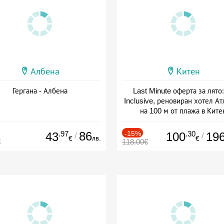
Албена
Китен
Гергана - Албена
Last Minute оферта за лято: 
Inclusive, реновиран хотел А
на 100 м от плажа в Ките
Дата: 01.06 - 29.09 + all inclus
.97
86
-15%
.30
43
100
19
/
/
лв.
€
€
€
118.00€