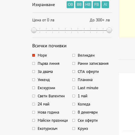
Изхранване
OB
BB
HB
FB
AI
Цена от 0 лв
До 300+ лв
Всички почивки
Море
Великден
Първа линия
Ранни записвания
За двама
СПА оферти
Уикенд
Планина
Екскурзии
Last minute
Свети Валентин
1 май
24 май
Коледа
Нова година
8 декември
Майски празници
Ски оферти
Екотуризъм
Круиз