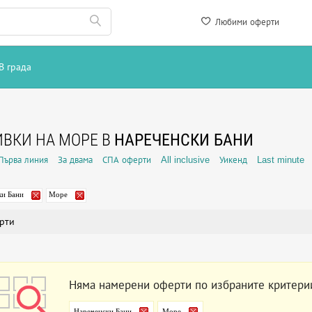
Любими оферти
В града
ВКИ НА МОРЕ В
НАРЕЧЕНСКИ БАНИ
Първа линия
За двама
СПА оферти
All inclusive
Уикенд
Last minute
ки Бани
Море
рти
Няма намерени оферти по избраните критери
Нареченски Бани
Море