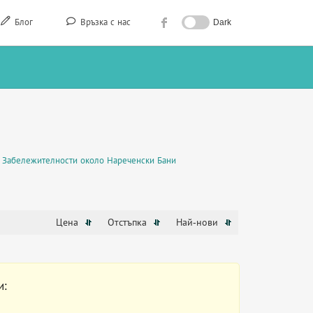
Блог
Връзка с нас
Dark
Забележителности около Нареченски Бани
Цена
Отстъпка
Най-нови
и: