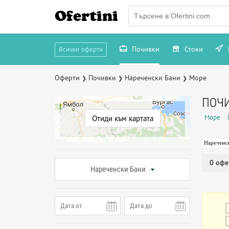
Ofertini
Почивки
Стоки
Всички оферти
Оферти
Почивки
Нареченски Бани
Море
❯
❯
❯
ПОЧИ
Море
Отиди към картата
Нареченс
0 офе
Нареченски Бани