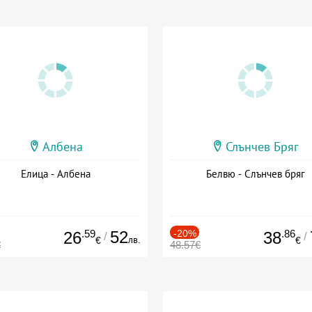
Албена
Слънчев Бряг
Елица - Албена
Белвю - Слънчев бряг
.59
52
-20%
.86
26
38
/
/
лв.
€
€
€
48.57€