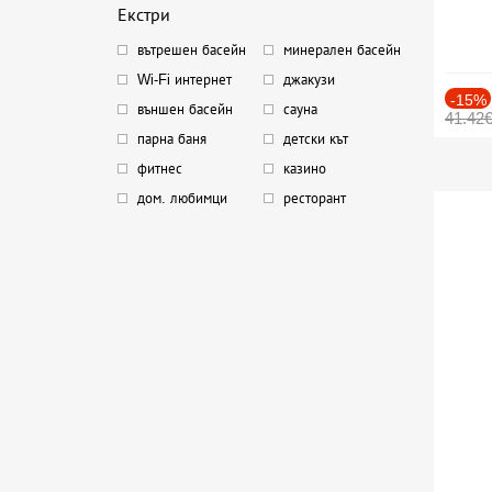
Екстри
вътрешен басейн
минерален басейн
Wi-Fi интернет
джакузи
-15%
външен басейн
сауна
41.42
парна баня
детски кът
фитнес
казино
дом. любимци
ресторант