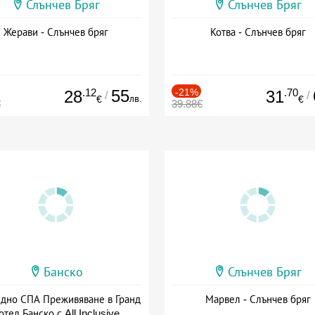
Слънчев Бряг
Слънчев Бряг
Жерави - Слънчев бряг
Котва - Слънчев бряг
.12
55
-21%
.70
28
31
/
/
лв.
€
€
€
39.88€
Банско
Слънчев Бряг
здно СПА Преживяване в Гранд
Марвел - Слънчев бряг
отел Банско с All Inclusive