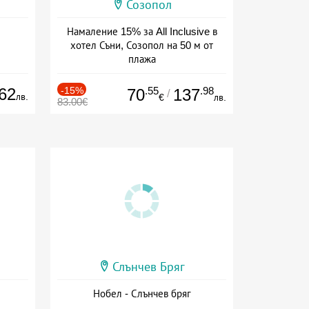
Созопол
Намаление 15% за All Inclusive в
хотел Съни, Созопол на 50 м от
плажа
Дата: 30.07 - 30.09 + all inclusive
62
-15%
.55
.98
70
137
/
лв.
€
лв.
83.00€
Слънчев Бряг
Нобел - Слънчев бряг