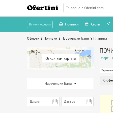
Ofertini
Почивки
Стоки
Всички оферти
Оферти
Почивки
Нареченски Бани
Планина
❯
❯
❯
ПОЧИ
Море
Отиди към картата
Нареченс
0 офе
Нареченски Бани