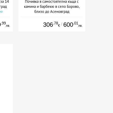
за 14
Почивка в самостоятелна къща с
град
камина и барбекю в село Борово,
близо до Асеновград
на
Дата: 30.04 - 30.09 + без храна
.99
.78
.01
9
306
600
/
лв.
€
лв.