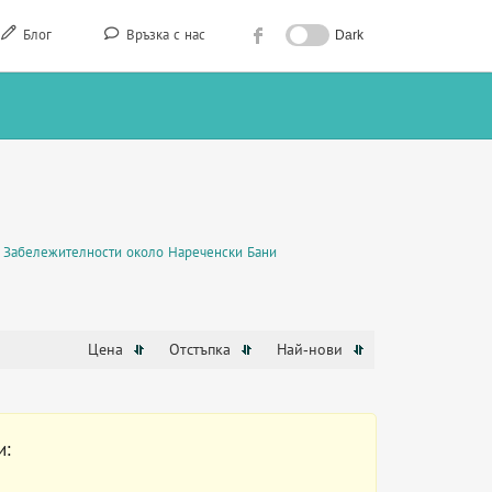
Блог
Връзка с нас
Dark
Забележителности около Нареченски Бани
Цена
Отстъпка
Най-нови
и: