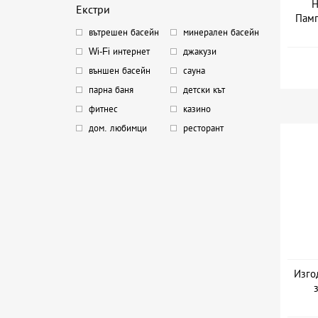
Н
Екстри
Памп
вътрешен басейн
минерален басейн
Да
Wi-Fi интернет
джакузи
външен басейн
сауна
парна баня
детски кът
фитнес
казино
дом. любимци
ресторант
Изго