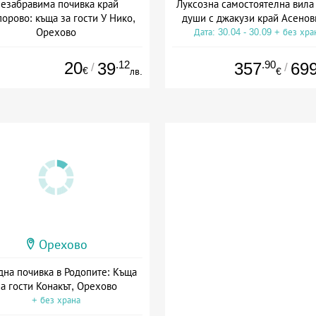
езабравима почивка край
Луксозна самостоятелна вила 
орово: къща за гости У Нико,
души с джакузи край Асенов
Орехово
Дата: 30.04 - 30.09 + без хра
та: 08.07 - 30.09 + без храна
20
.12
.90
39
357
69
/
/
€
лв.
€
Орехово
дна почивка в Родопите: Къща
за гости Конакът, Орехово
+ без храна