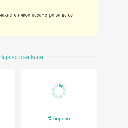
махнете някои параметри за да се
Нареченски Бани
Борово