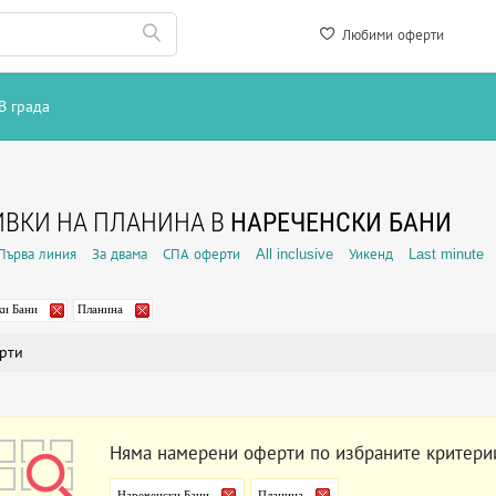
Любими оферти
В града
ВКИ НА ПЛАНИНА В
НАРЕЧЕНСКИ БАНИ
Първа линия
За двама
СПА оферти
All inclusive
Уикенд
Last minute
ки Бани
Планина
рти
Няма намерени оферти по избраните критери
Нареченски Бани
Планина