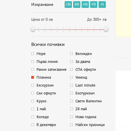
Изхранване
OB
BB
HB
FB
AI
Цена от 0 лв
До 300+ лв
Всички почивки
Море
Великден
Първа линия
За двама
Ранни записвания
СПА оферти
Планина
Уикенд
Екскурзии
Last minute
Ски оферти
Екотуризъм
Круиз
Свети Валентин
1 май
24 май
Коледа
Нова година
8 декември
Майски празници