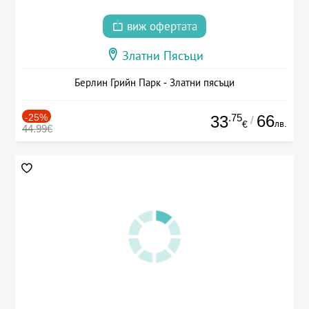
виж офертата
Златни Пясъци
Берлин Грийн Парк - Златни пясъци
-25%
.75
66
33
/
лв.
€
44.99€