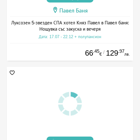
Павел Баня
Луксозен 5-звезден СПА хотел Княз Павел в Павел баня:
Нощувка със закуска и вечеря
Дата: 17.07 - 22.12 + полупансион
.45
.97
66
129
/
€
лв.