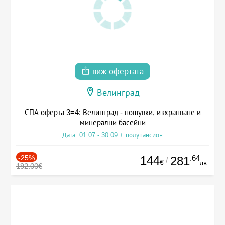
виж офертата
Велинград
СПА оферта 3=4: Велинград - нощувки, изхранване и
минерални басейни
Дата: 01.07 - 30.09 + полупансион
-25%
144
.64
281
/
€
лв.
192.00€