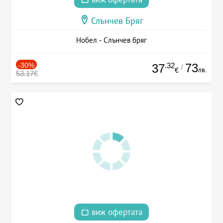
Слънчев Бряг
Нобел - Слънчев бряг
-30%
.32
73
37
/
лв.
€
53.17€
виж офертата