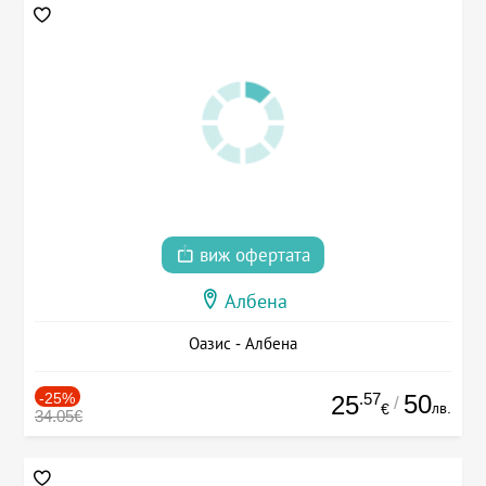
виж офертата
Албена
Оазис - Албена
-25%
.57
50
25
/
лв.
€
34.05€