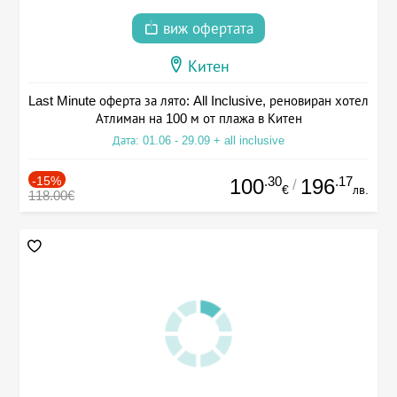
виж офертата
Китен
Last Minute оферта за лято: All Inclusive, реновиран хотел
Атлиман на 100 м от плажа в Китен
Дата: 01.06 - 29.09 + all inclusive
-15%
.30
.17
100
196
/
€
лв.
118.00€