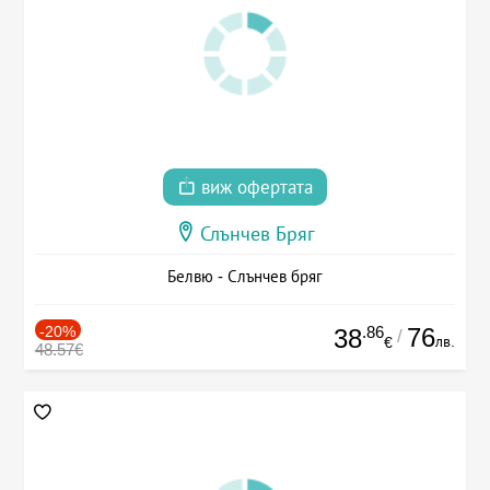
виж офертата
Слънчев Бряг
Белвю - Слънчев бряг
-20%
.86
76
38
/
лв.
€
48.57€