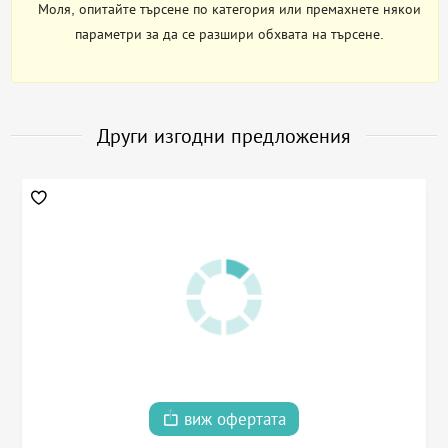
Моля, опитайте търсене по категория или премахнете някои
параметри за да се разшири обхвата на търсене.
Други изгодни предложения
виж офертата