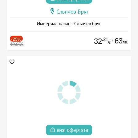
Слънчев Бряг
Империал палас - Слънчев бряг
-25%
.21
63
32
/
лв.
€
42.95€
виж офертата