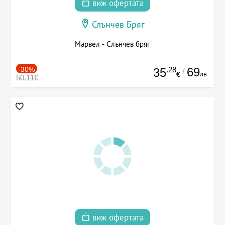
виж офертата
Слънчев Бряг
Марвел - Слънчев бряг
-30%
.28
69
35
/
лв.
€
50.11€
виж офертата