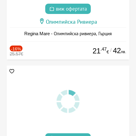
виж офертата
Олимпийска Ривиера
Regina Mare - Олимпийска ривиера, Гърция
-16%
.47
42
21
/
лв.
€
25.57€