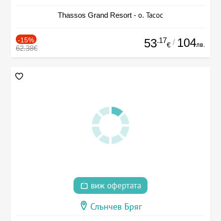
Thassos Grand Resort - о. Тасос
-15%
.17
104
53
/
лв.
€
62.38€
виж офертата
Слънчев Бряг