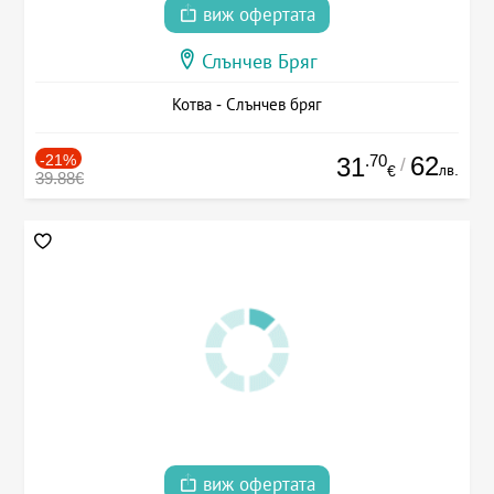
виж офертата
Слънчев Бряг
Котва - Слънчев бряг
-21%
.70
62
31
/
лв.
€
39.88€
виж офертата