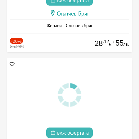
виж офертата
Слънчев Бряг
Жерави - Слънчев бряг
-20%
.12
55
28
/
лв.
€
35.28€
виж офертата