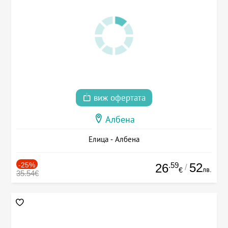
виж офертата
Албена
Елица - Албена
-25%
.59
52
26
/
лв.
€
35.54€