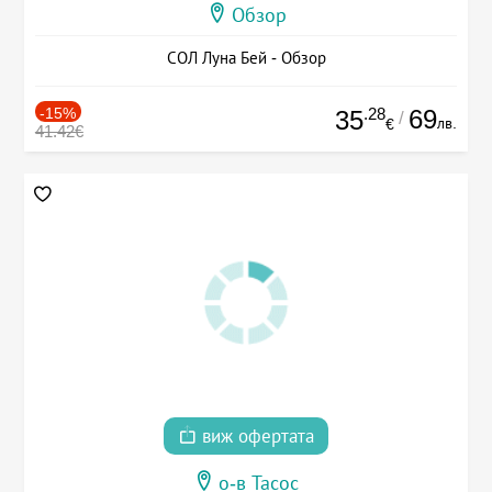
Обзор
СОЛ Луна Бей - Обзор
-15%
.28
69
35
/
лв.
€
41.42€
виж офертата
о-в Тасос