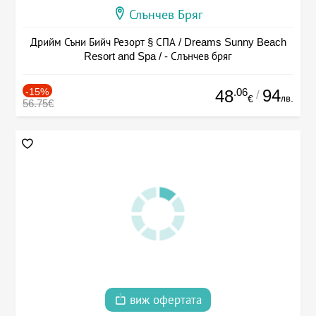
Слънчев Бряг
Дрийм Съни Бийч Резорт § СПА / Dreams Sunny Beach
Resort and Spa / - Слънчев бряг
-15%
.06
94
48
/
лв.
€
56.75€
виж офертата