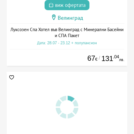
виж офертата
Велинград
Луксозен Спа Хотел във Велинград с Минерални Басейни
и СПА Пакет
Дата: 28.07 - 23.12 + полупансион
67
.04
131
/
€
лв.