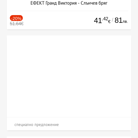
ЕФЕКТ Гранд Виктория - Слънчев бряг
-20%
.42
81
41
/
лв.
€
51.64€
специално предложение