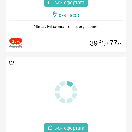
виж офертата
о-в Тасос
Ntinas Filoxenia - о. Тасос, Гърция
-15%
.37
77
39
/
лв.
€
46.53€
виж офертата