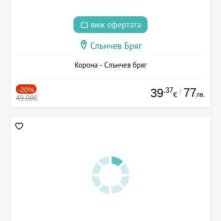
виж офертата
Слънчев Бряг
Корона - Слънчев бряг
-20%
.37
77
39
/
лв.
€
49.08€