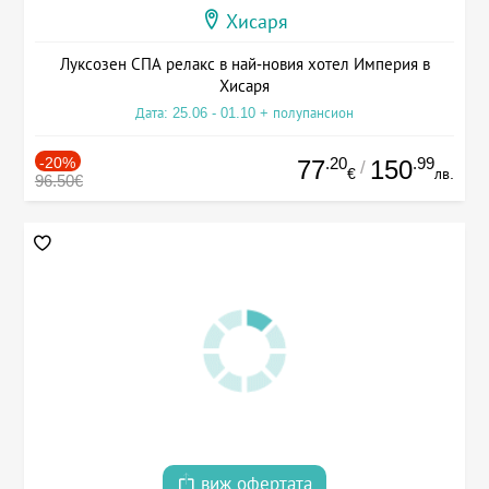
Хисаря
Луксозен СПА релакс в най-новия хотел Империя в
Хисаря
Дата: 25.06 - 01.10 + полупансион
-20%
.20
.99
77
150
/
€
лв.
96.50€
виж офертата