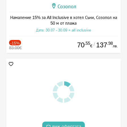
Созопол
Намаление 15% за All Inclusive в хотел Съни, Созопол на
50 м от плажа
Дата: 30.07 - 30.09 + all inclusive
-15%
.55
.98
70
137
/
€
лв.
83.00€
виж офертата