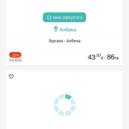
виж офертата
Албена
Гергана - Албена
-20%
.97
86
43
/
лв.
€
54.66€