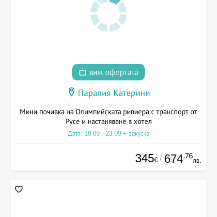
виж офертата
Паралия Катерини
Мини почивка на Олимпийската ривиера с транспорт от
Русе и настаняване в хотел
Дата: 18.09 - 23.09 + закуска
345
.76
674
/
€
лв.