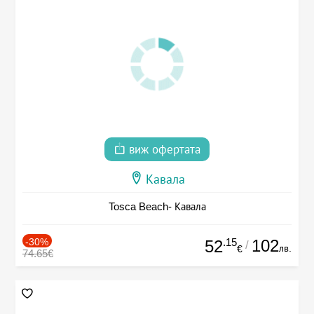
виж офертата
Кавала
Tosca Beach- Кавала
-30%
.15
102
52
/
лв.
€
74.65€