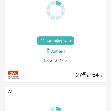
виж офертата
Албена
Нона - Албена
-25%
.61
54
27
/
лв.
€
37.02€