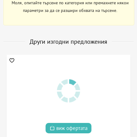
Моля, опитайте търсене по категория или премахнете някои
параметри за да се разшири обхвата на търсене.
Други изгодни предложения
виж офертата