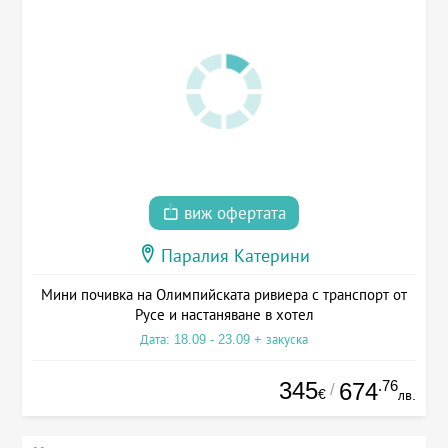
виж офертата
Паралия Катерини
Мини почивка на Олимпийската ривиера с транспорт от
Русе и настаняване в хотел
Дата: 18.09 - 23.09 + закуска
345
.76
674
/
€
лв.