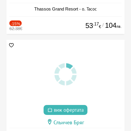
Thassos Grand Resort - о. Тасос
-15%
.17
104
53
/
лв.
€
62.38€
виж офертата
Слънчев Бряг