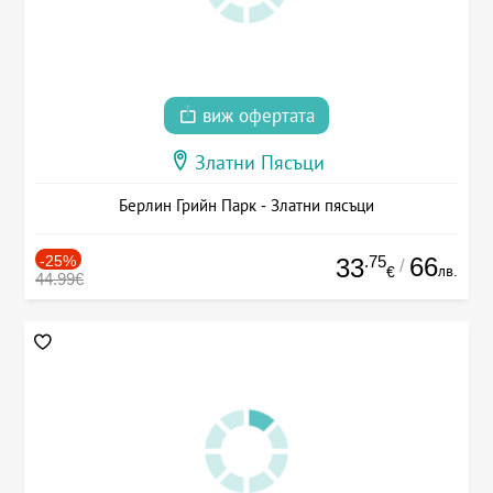
виж офертата
Златни Пясъци
Берлин Грийн Парк - Златни пясъци
-25%
.75
66
33
/
лв.
€
44.99€