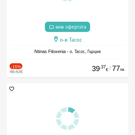
виж офертата
о-в Тасос
Ntinas Filoxenia - о. Тасос, Гърция
-15%
.37
77
39
/
лв.
€
46.53€