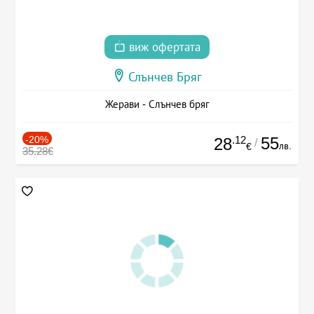
виж офертата
Слънчев Бряг
Жерави - Слънчев бряг
-20%
.12
55
28
/
лв.
€
35.28€