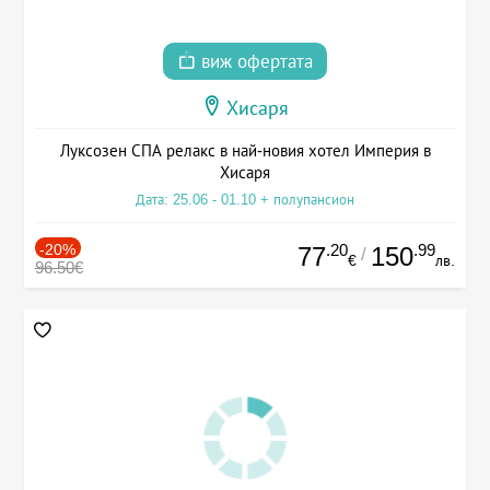
виж офертата
Хисаря
Луксозен СПА релакс в най-новия хотел Империя в
Хисаря
Дата: 25.06 - 01.10 + полупансион
-20%
.20
.99
77
150
/
€
лв.
96.50€