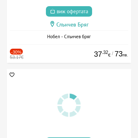
виж офертата
Слънчев Бряг
Нобел - Слънчев бряг
-30%
.32
73
37
/
лв.
€
53.17€