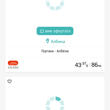
виж офертата
Албена
Гергана - Албена
-20%
.97
86
43
/
лв.
€
54.66€