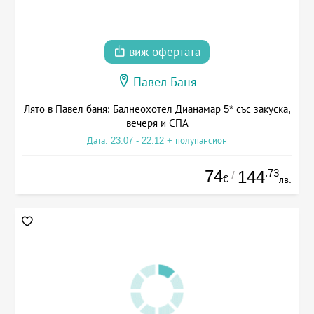
виж офертата
Павел Баня
Лято в Павел баня: Балнеохотел Дианамар 5* със закуска,
вечеря и СПА
Дата: 23.07 - 22.12 + полупансион
74
.73
144
/
€
лв.