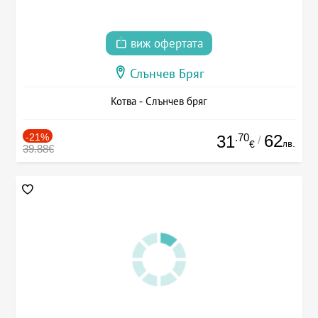
виж офертата
Слънчев Бряг
Котва - Слънчев бряг
-21%
.70
62
31
/
лв.
€
39.88€