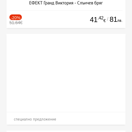
ЕФЕКТ Гранд Виктория - Слънчев бряг
-20%
.42
81
41
/
лв.
€
51.64€
специално предложение