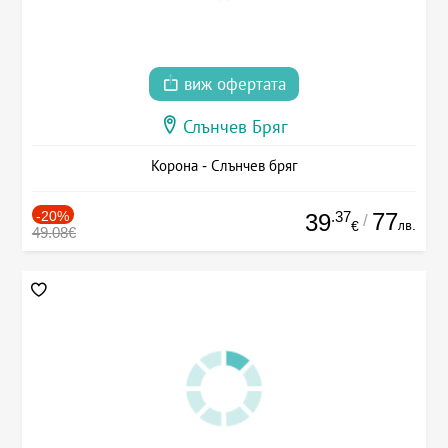
виж офертата
Слънчев Бряг
Корона - Слънчев бряг
-20%
.37
77
39
/
лв.
€
49.08€