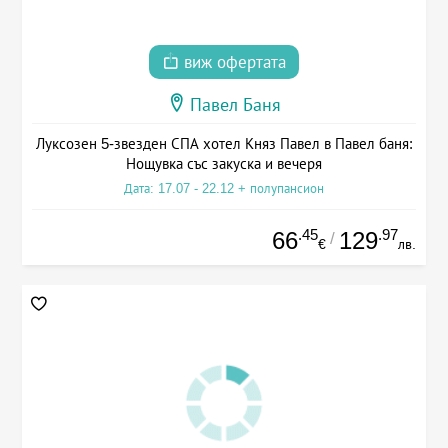
виж офертата
Павел Баня
Луксозен 5-звезден СПА хотел Княз Павел в Павел баня:
Нощувка със закуска и вечеря
Дата: 17.07 - 22.12 + полупансион
.45
.97
66
129
/
€
лв.