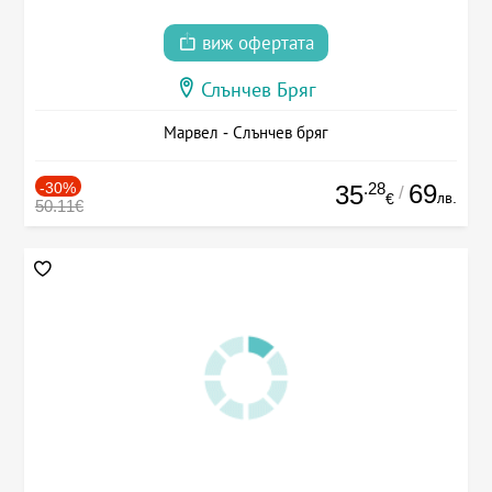
виж офертата
Слънчев Бряг
Марвел - Слънчев бряг
-30%
.28
69
35
/
лв.
€
50.11€