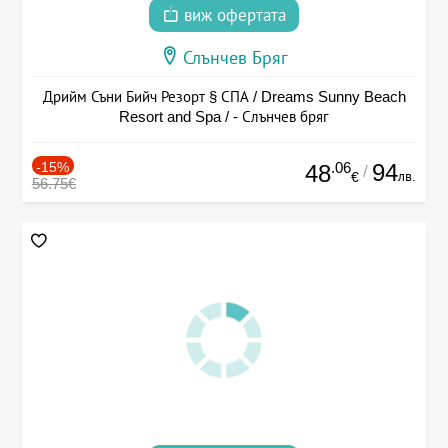
виж офертата
Слънчев Бряг
Дрийм Съни Бийч Резорт § СПА / Dreams Sunny Beach
Resort and Spa / - Слънчев бряг
-15%
.06
94
48
/
лв.
€
56.75€