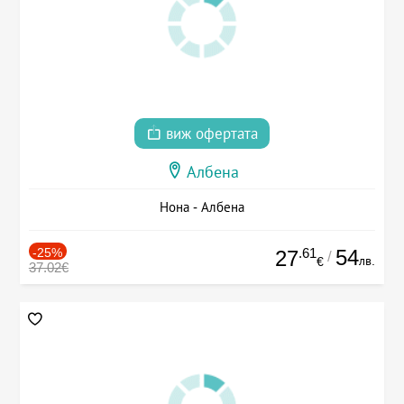
виж офертата
Албена
Нона - Албена
-25%
.61
54
27
/
лв.
€
37.02€