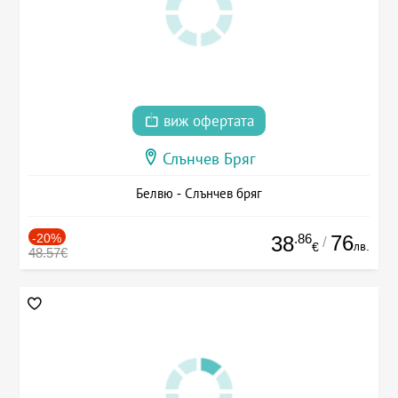
виж офертата
Слънчев Бряг
Белвю - Слънчев бряг
-20%
.86
76
38
/
лв.
€
48.57€