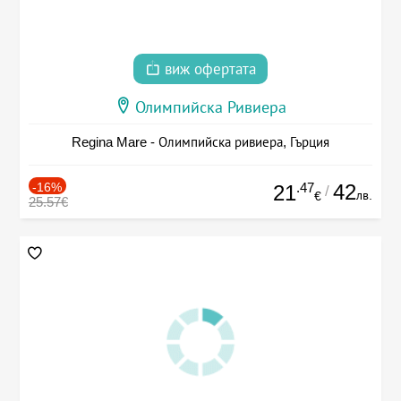
виж офертата
Олимпийска Ривиера
Regina Mare - Олимпийска ривиера, Гърция
-16%
.47
42
21
/
лв.
€
25.57€