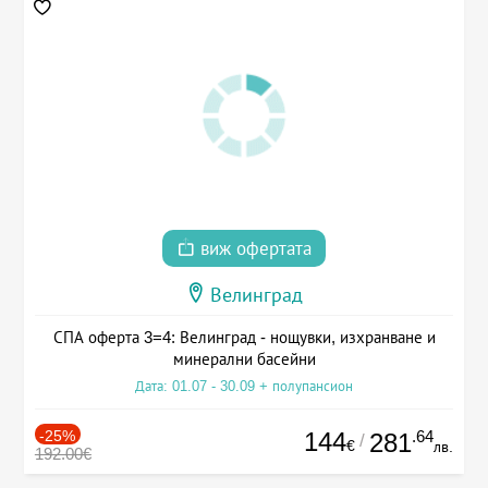
виж офертата
Велинград
СПА оферта 3=4: Велинград - нощувки, изхранване и
минерални басейни
Дата: 01.07 - 30.09 + полупансион
-25%
144
.64
281
/
€
лв.
192.00€