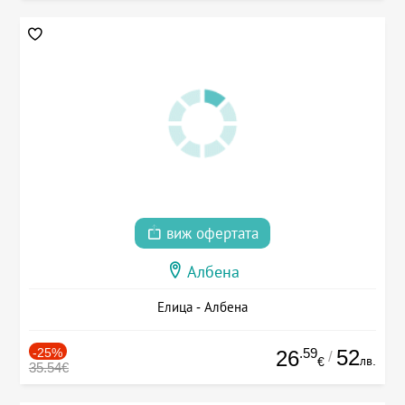
виж офертата
Албена
Елица - Албена
-25%
.59
52
26
/
лв.
€
35.54€