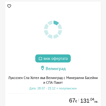
виж офертата
Велинград
Луксозен Спа Хотел във Велинград с Минерални Басейни
и СПА Пакет
Дата: 28.07 - 23.12 + полупансион
67
.04
131
/
€
лв.