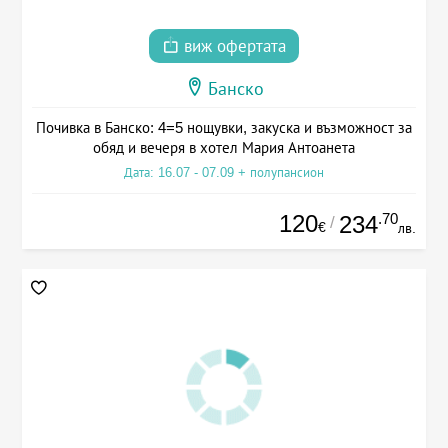
виж офертата
Банско
Почивка в Банско: 4=5 нощувки, закуска и възможност за
обяд и вечеря в хотел Мария Антоанета
Дата: 16.07 - 07.09 + полупансион
120
.70
234
/
€
лв.