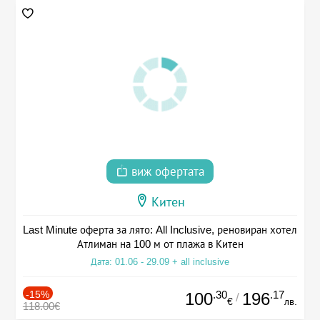
виж офертата
Китен
Last Minute оферта за лято: All Inclusive, реновиран хотел
Атлиман на 100 м от плажа в Китен
Дата: 01.06 - 29.09 + all inclusive
-15%
.30
.17
100
196
/
€
лв.
118.00€