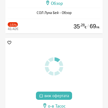
Обзор
СОЛ Луна Бей - Обзор
-15%
.28
69
35
/
лв.
€
41.42€
виж офертата
о-в Тасос