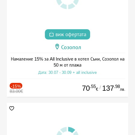
виж офертата
Созопол
Намаление 15% за All Inclusive в хотел Съни, Созопол на
50 м от плажа
Дата: 30.07 - 30.09 + all inclusive
-15%
.55
.98
70
137
/
€
лв.
83.00€