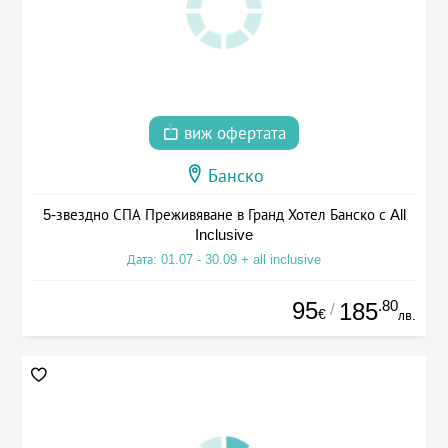
виж офертата
Банско
5-звездно СПА Преживяване в Гранд Хотел Банско с All
Inclusive
Дата: 01.07 - 30.09 + all inclusive
95
.80
185
/
€
лв.