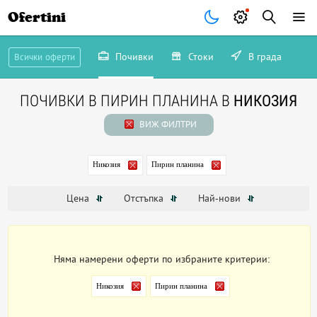
Ofertini
Почивки
Стоки
В града
Всички оферти
ПОЧИВКИ В ПИРИН ПЛАНИНА В
НИКОЗИЯ
ВИЖ ФИЛТРИ
Никозия
Пирин планина
Цена
Отстъпка
Най-нови
Няма намерени оферти по избраните критерии:
Никозия
Пирин планина