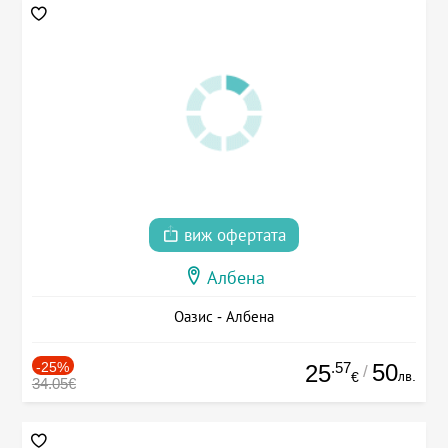
виж офертата
Албена
Оазис - Албена
-25%
.57
50
25
/
лв.
€
34.05€