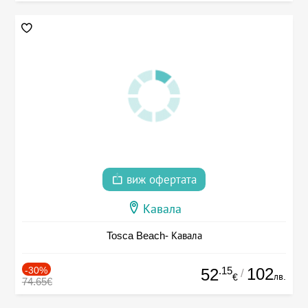
виж офертата
Кавала
Tosca Beach- Кавала
-30%
.15
102
52
/
лв.
€
74.65€