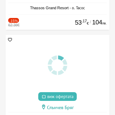
Thassos Grand Resort - о. Тасос
-15%
.17
104
53
/
лв.
€
62.38€
виж офертата
Слънчев Бряг