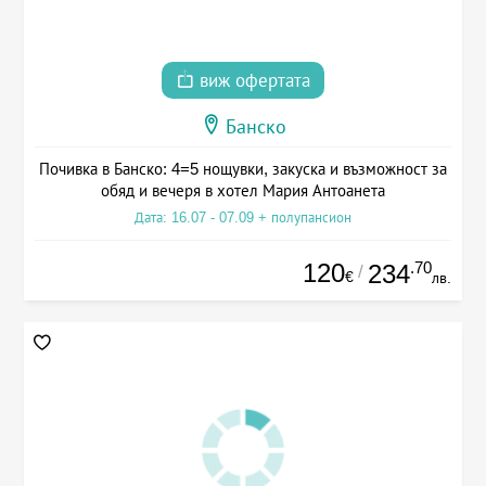
виж офертата
Банско
Почивка в Банско: 4=5 нощувки, закуска и възможност за
обяд и вечеря в хотел Мария Антоанета
Дата: 16.07 - 07.09 + полупансион
120
.70
234
/
€
лв.