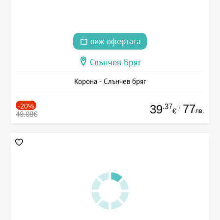
виж офертата
Слънчев Бряг
Корона - Слънчев бряг
-20%
.37
77
39
/
лв.
€
49.08€