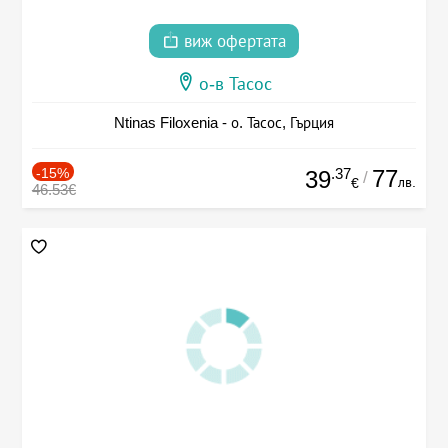
виж офертата
о-в Тасос
Ntinas Filoxenia - о. Тасос, Гърция
-15%
.37
77
39
/
лв.
€
46.53€