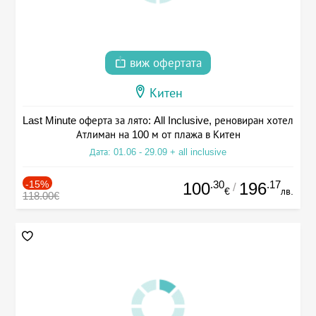
виж офертата
Китен
Last Minute оферта за лято: All Inclusive, реновиран хотел
Атлиман на 100 м от плажа в Китен
Дата: 01.06 - 29.09 + all inclusive
-15%
.30
.17
100
196
/
€
лв.
118.00€