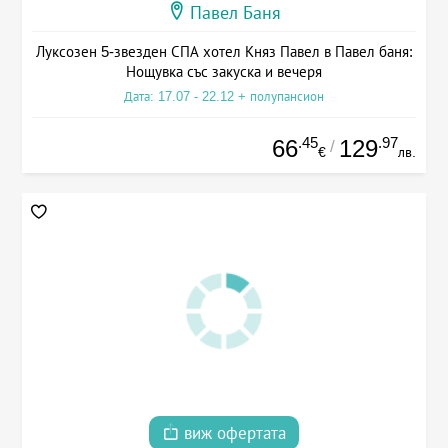
Павел Баня
Луксозен 5-звезден СПА хотел Княз Павел в Павел баня:
Нощувка със закуска и вечеря
Дата: 17.07 - 22.12 + полупансион
.45
.97
66
129
/
€
лв.
виж офертата