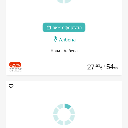
виж офертата
Албена
Нона - Албена
-25%
.61
54
27
/
лв.
€
37.02€