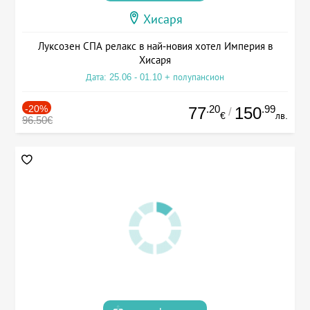
Хисаря
Луксозен СПА релакс в най-новия хотел Империя в
Хисаря
Дата: 25.06 - 01.10 + полупансион
-20%
.20
.99
77
150
/
€
лв.
96.50€