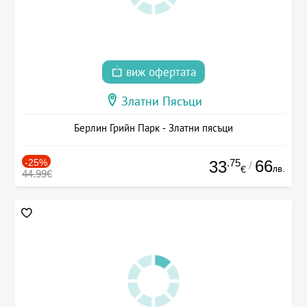
виж офертата
Златни Пясъци
Берлин Грийн Парк - Златни пясъци
-25%
.75
66
33
/
лв.
€
44.99€