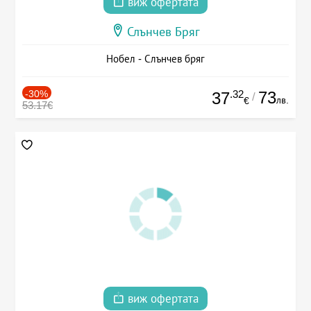
виж офертата
Слънчев Бряг
Нобел - Слънчев бряг
-30%
.32
73
37
/
лв.
€
53.17€
виж офертата