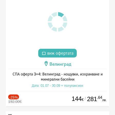
виж офертата
Велинград
СПА оферта 3=4: Велинград - нощувки, изхранване и
минерални басейни
Дата: 01.07 - 30.09 + полупансион
-25%
144
.64
281
/
€
лв.
192.00€