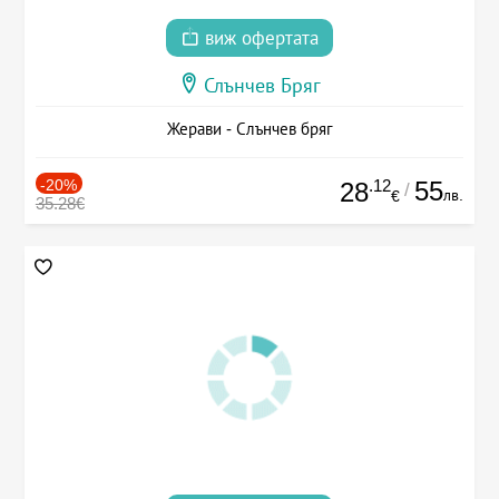
виж офертата
Слънчев Бряг
Жерави - Слънчев бряг
-20%
.12
55
28
/
лв.
€
35.28€