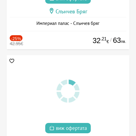
Слънчев Бряг
Империал палас - Слънчев бряг
-25%
.21
63
32
/
лв.
€
42.95€
виж офертата