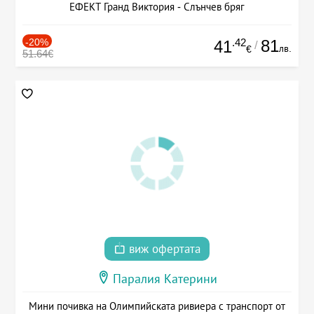
ЕФЕКТ Гранд Виктория - Слънчев бряг
-20%
.42
81
41
/
лв.
€
51.64€
виж офертата
Паралия Катерини
Мини почивка на Олимпийската ривиера с транспорт от