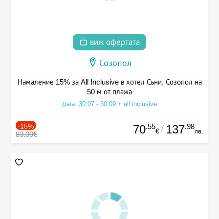
виж офертата
Созопол
Намаление 15% за All Inclusive в хотел Съни, Созопол на
50 м от плажа
Дата: 30.07 - 30.09 + all inclusive
-15%
.55
.98
70
137
/
€
лв.
83.00€