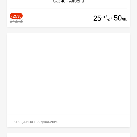
Оазис - Албена
-25%
.57
50
25
/
лв.
€
34.05€
специално предложение