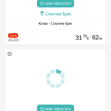
виж офертата
Слънчев Бряг
Котва - Слънчев бряг
-21%
.70
62
31
/
лв.
€
39.88€
виж офертата