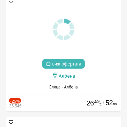
виж офертата
Албена
Елица - Албена
-25%
.59
52
26
/
лв.
€
35.54€