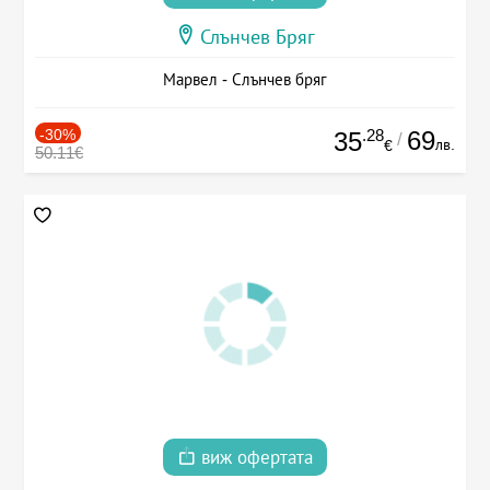
Слънчев Бряг
Марвел - Слънчев бряг
-30%
.28
69
35
/
лв.
€
50.11€
виж офертата