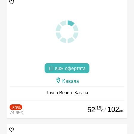
виж офертата
Кавала
Tosca Beach- Кавала
-30%
.15
102
52
/
лв.
€
74.65€