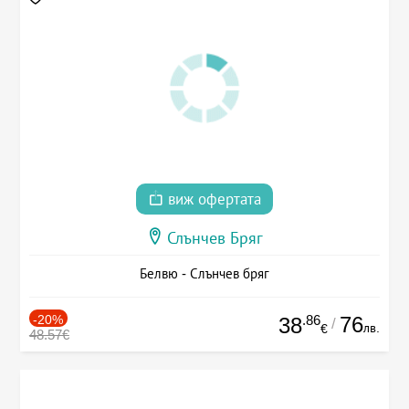
виж офертата
Слънчев Бряг
Белвю - Слънчев бряг
-20%
.86
76
38
/
лв.
€
48.57€