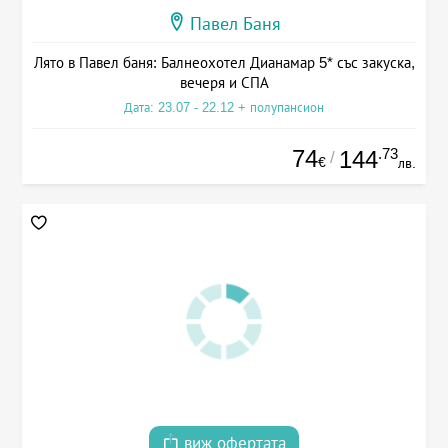
Павел Баня
Лято в Павел баня: Балнеохотел Дианамар 5* със закуска,
вечеря и СПА
Дата: 23.07 - 22.12 + полупансион
74
.73
144
/
€
лв.
виж офертата