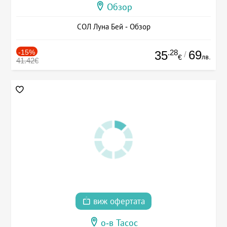
Обзор
СОЛ Луна Бей - Обзор
-15%
.28
69
35
/
лв.
€
41.42€
виж офертата
о-в Тасос