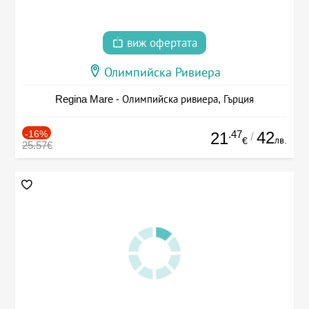
виж офертата
Олимпийска Ривиера
Regina Mare - Олимпийска ривиера, Гърция
-16%
.47
42
21
/
лв.
€
25.57€