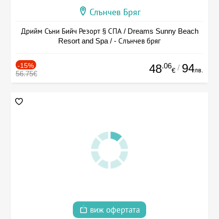
Слънчев Бряг
Дрийм Съни Бийч Резорт § СПА / Dreams Sunny Beach
Resort and Spa / - Слънчев бряг
-15%
.06
94
48
/
лв.
€
56.75€
виж офертата