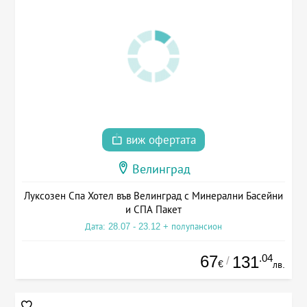
виж офертата
Велинград
Луксозен Спа Хотел във Велинград с Минерални Басейни
и СПА Пакет
Дата: 28.07 - 23.12 + полупансион
67
.04
131
/
€
лв.