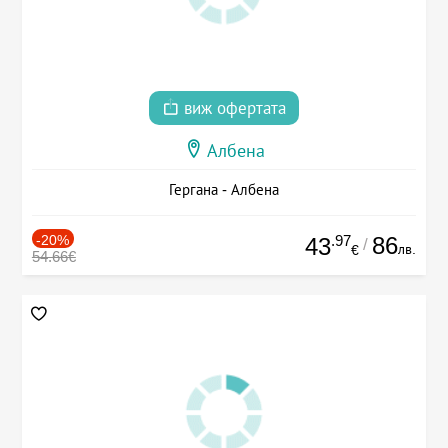
виж офертата
Албена
Гергана - Албена
-20%
.97
86
43
/
лв.
€
54.66€