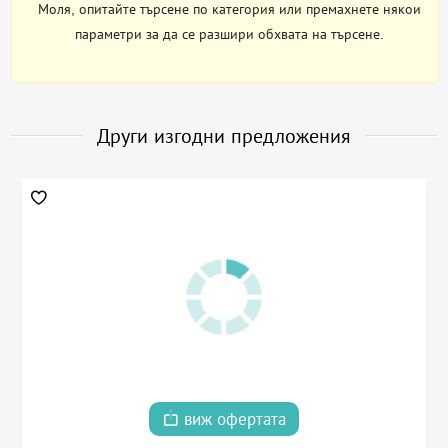
Моля, опитайте търсене по категория или премахнете някои
параметри за да се разшири обхвата на търсене.
Други изгодни предложения
виж офертата