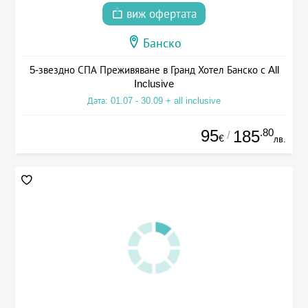
виж офертата
Банско
5-звездно СПА Преживяване в Гранд Хотел Банско с All
Inclusive
Дата: 01.07 - 30.09 + all inclusive
95
.80
185
/
€
лв.