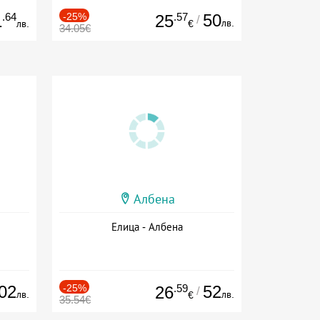
.64
-25%
.57
50
1
25
/
лв.
лв.
€
34.05€
Албена
Елица - Албена
02
-25%
.59
52
26
/
лв.
лв.
€
35.54€