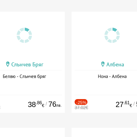
Слънчев Бряг
Албена
Белвю - Слънчев бряг
Нона - Албена
.86
76
-25%
.61
38
27
/
/
лв.
€
€
€
37.02€