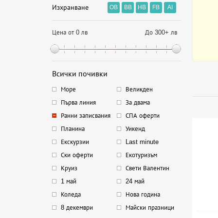
Изхранване
OB
BB
HB
FB
AI
Цена от 0 лв
До 300+ лв
Всички почивки
Море
Великден
Първа линия
За двама
Ранни записвания
СПА оферти
Планина
Уикенд
Екскурзии
Last minute
Ски оферти
Екотуризъм
Круиз
Свети Валентин
1 май
24 май
Коледа
Нова година
8 декември
Майски празници