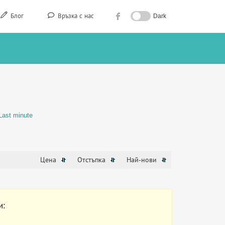
Блог
Връзка с нас
Dark
Last minute
Цена
Отстъпка
Най-нови
и: