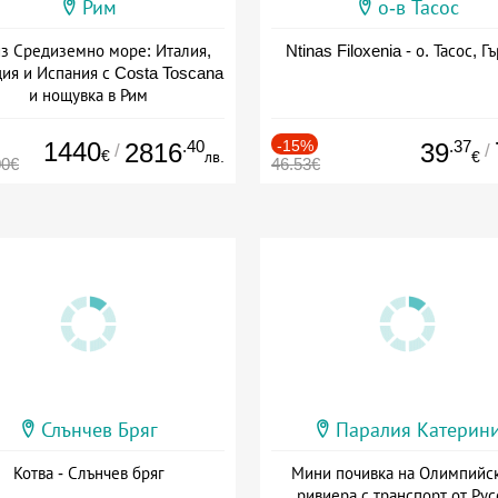
Рим
о-в Тасос
з Средиземно море: Италия,
Ntinas Filoxenia - о. Тасос, Г
ия и Испания с Costa Toscana
и нощувка в Рим
+ пълен пансион
1440
.40
-15%
.37
2816
39
/
/
€
лв.
€
00€
46.53€
Слънчев Бряг
Паралия Катерин
Котва - Слънчев бряг
Мини почивка на Олимпийс
ривиера с транспорт от Рус