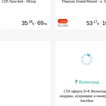
СОЛ Луна Бей - Обзор
Thassos Grand Resort - о. Т
.28
69
-15%
.17
1
35
53
/
/
лв.
€
€
€
62.38€
Велинград
СПА оферта 3=4: Велингра
нощувки, изхранване и мине
басейни
Дата: 01.07 - 30.09 + полупан