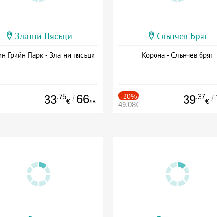
Златни Пясъци
Слънчев Бряг
н Грийн Парк - Златни пясъци
Корона - Слънчев бряг
.75
66
-20%
.37
33
39
/
/
лв.
€
€
€
49.08€