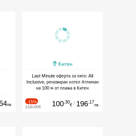
Китен
Last Minute оферта за лято: All
Inclusive, реновиран хотел Атлиман
на 100 м от плажа в Китен
Дата: 01.06 - 29.09 + all inclusive
54
-15%
.30
.17
100
196
/
лв.
€
лв.
118.00€