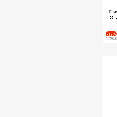
Круи
Франц
-17%
1726.