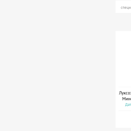
специ
Луксо
Мин
Дат