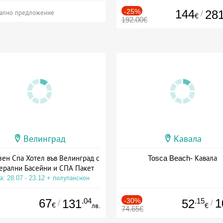
-25%
144
28
/
ално предложение
€
192.00€
Велинград
Кавала
зен Спа Хотел във Велинград с
Tosca Beach- Кавала
ерални Басейни и СПА Пакет
а: 28.07 - 23.12 + полупансион
67
.04
-30%
.15
1
131
52
/
/
€
лв.
€
74.65€