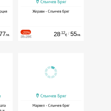
Слънчев Бряг
ърция
Жерави - Слънчев бряг
77
-20%
.12
55
28
/
лв.
лв.
€
35.28€
и
Слънчев Бряг
ката
Марвел - Слънчев бряг
е и