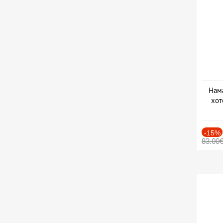
Нама
хот
Дат
-15%
83.00