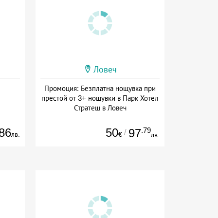
Ловеч
Промоция: Безплатна нощувка при
престой от 3+ нощувки в Парк Хотел
Стратеш в Ловеч
Дата: 14.05 - 01.10 + полупансион
86
50
.79
97
/
лв.
€
лв.