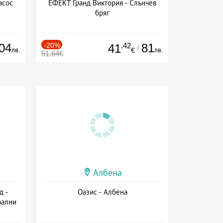
асос
ЕФЕКТ Гранд Виктория - Слънчев
бряг
04
-20%
.42
81
41
/
лв.
лв.
€
51.64€
Албена
д -
Оазис - Албена
рални
сион