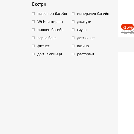
Екстри
вътрешен басейн
минерален басейн
Wi-Fi интернет
джакузи
-15%
външен басейн
сауна
41.42
парна баня
детски кът
фитнес
казино
дом. любимци
ресторант