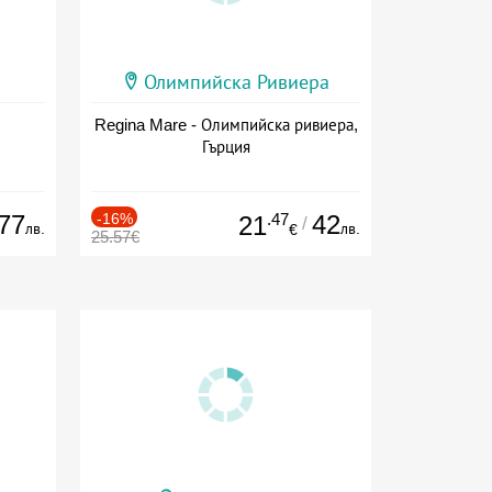
Олимпийска Ривиера
Regina Mare - Олимпийска ривиера,
Гърция
77
-16%
.47
42
21
/
лв.
лв.
€
25.57€