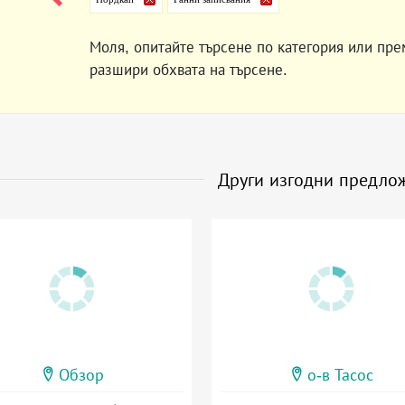
Моля, опитайте търсене по категория или пре
разшири обхвата на търсене.
Други изгодни предло
Обзор
о-в Тасос