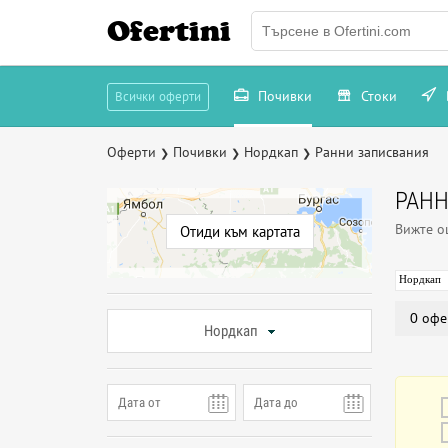
Ofertini
Почивки
Стоки
Всички оферти
Оферти
Почивки
Нордкап
Ранни записвания
❯
❯
❯
РАНН
Вижте 
Отиди към картата
Нордкап
0 офе
Нордкап