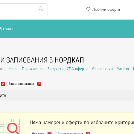
Любими оферти
В града
И ЗАПИСВАНИЯ В
НОРДКАП
още:
Море
Първа линия
За двама
СПА оферти
All inclusive
Уикенд
Ранни записвания
рти
Няма намерени оферти по избраните критери
Нордкап
Ранни записвания