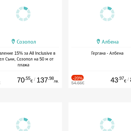
Созопол
Албена
ление 15% за All Inclusive в
Гергана - Албена
ел Съни, Созопол на 50 м от
плажа
а: 30.07 - 30.09 + all inclusive
.55
.98
-20%
.97
70
137
43
/
/
€
лв.
€
€
54.66€