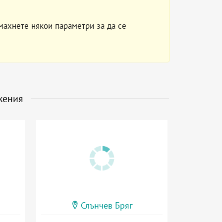
махнете някои параметри за да се
жения
Слънчев Бряг