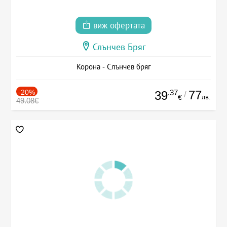
виж офертата
Слънчев Бряг
Корона - Слънчев бряг
-20%
.37
77
39
/
лв.
€
49.08€