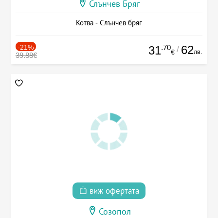
Слънчев Бряг
Котва - Слънчев бряг
-21%
.70
62
31
/
лв.
€
39.88€
виж офертата
Созопол