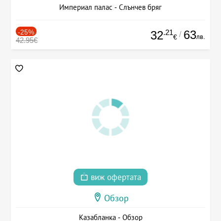
Империал палас - Слънчев бряг
-25%
.21
63
32
/
лв.
€
42.95€
виж офертата
Обзор
Казабланка - Обзор