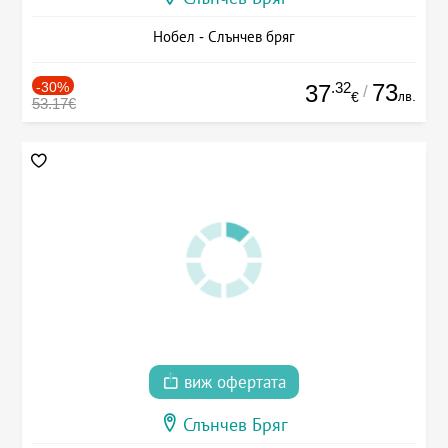
Нобел - Слънчев бряг
-30%
.32
73
37
/
лв.
€
53.17€
виж офертата
Слънчев Бряг