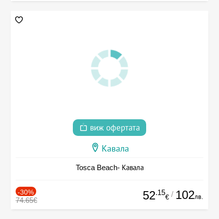
виж офертата
Кавала
Tosca Beach- Кавала
-30%
.15
102
52
/
лв.
€
74.65€