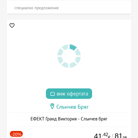
специално предложение
виж офертата
Слънчев Бряг
ЕФЕКТ Гранд Виктория - Слънчев бряг
-20%
.42
81
41
/
лв.
€