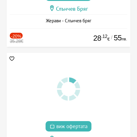
Слънчев Бряг
Жерави - Слънчев бряг
-20%
.12
55
28
/
лв.
€
35.28€
виж офертата