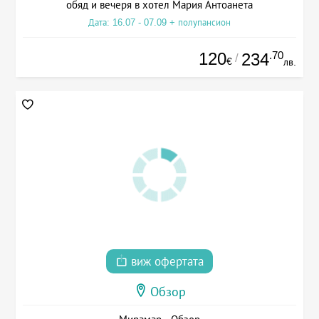
обяд и вечеря в хотел Мария Антоанета
Дата: 16.07 - 07.09 + полупансион
120
.70
234
/
€
лв.
виж офертата
Обзор