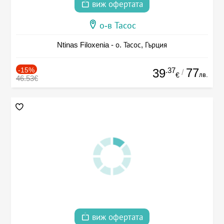
виж офертата
о-в Тасос
Ntinas Filoxenia - о. Тасос, Гърция
-15%
.37
77
39
/
лв.
€
46.53€
виж офертата