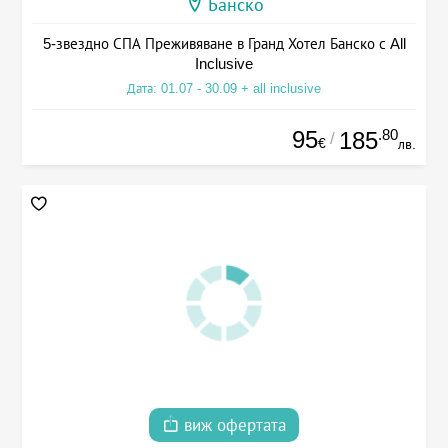
Банско
5-звездно СПА Преживяване в Гранд Хотел Банско с All
Inclusive
Дата: 01.07 - 30.09 + all inclusive
95
.80
185
/
€
лв.
виж офертата