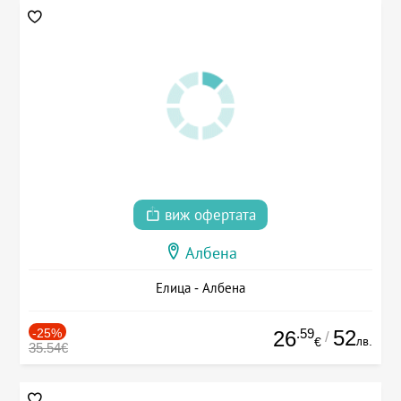
виж офертата
Албена
Елица - Албена
-25%
.59
52
26
/
лв.
€
35.54€