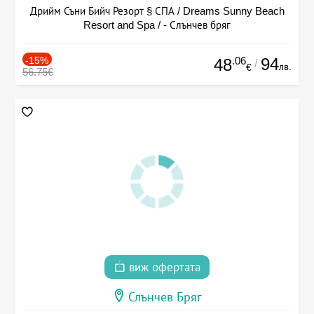
Дрийм Съни Бийч Резорт § СПА / Dreams Sunny Beach
Resort and Spa / - Слънчев бряг
-15%
.06
94
48
/
лв.
€
56.75€
виж офертата
Слънчев Бряг