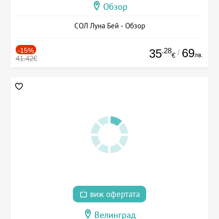
Обзор
СОЛ Луна Бей - Обзор
-15%
.28
69
35
/
лв.
€
41.42€
виж офертата
Велинград