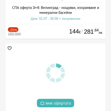
СПА оферта 3=4: Велинград - нощувки, изхранване и
минерални басейни
Дата: 01.07 - 30.09 + полупансион
-25%
144
.64
281
/
€
лв.
192.00€
виж офертата