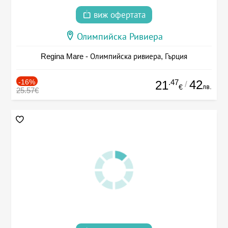
виж офертата
Олимпийска Ривиера
Regina Mare - Олимпийска ривиера, Гърция
-16%
.47
42
21
/
лв.
€
25.57€