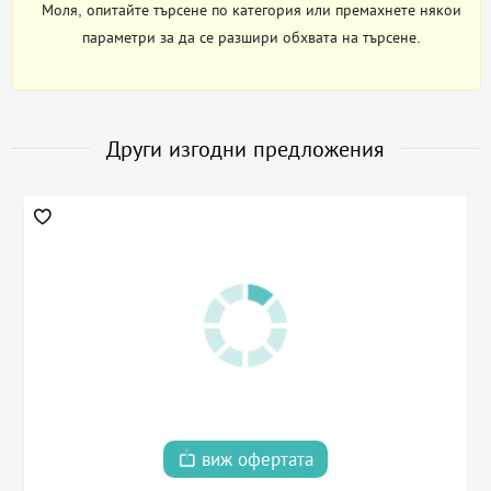
Моля, опитайте търсене по категория или премахнете някои
параметри за да се разшири обхвата на търсене.
Други изгодни предложения
виж офертата