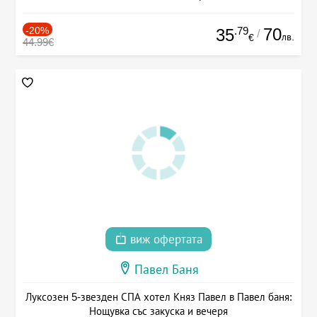
-20%
.79
70
35
/
лв.
€
44.99€
виж офертата
Павел Баня
Луксозен 5-звезден СПА хотел Княз Павел в Павел баня:
Нощувка със закуска и вечеря