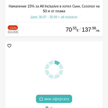
Намаление 15% за All Inclusive в хотел Съни, Созопол на
50 м от плажа
Дата: 30.07 - 30.09 + all inclusive
-15%
.55
.98
70
137
/
€
лв.
83.00€
виж офертата