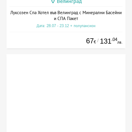
Велинград
Луксозен Спа Хотел във Велинград с Минерални Басейни
и СПА Пакет
Дата: 28.07 - 23.12 + полупансион
67
.04
131
/
€
лв.