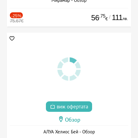
Мирамар - Обзор
-25%
.75
111
56
/
лв.
€
75.67€
виж офертата
Обзор
АЛУА Хелиос Бей - Обзор