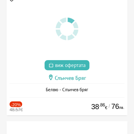
виж офертата
Слънчев Бряг
Белвю - Слънчев бряг
-20%
.86
76
38
/
лв.
€
48.57€