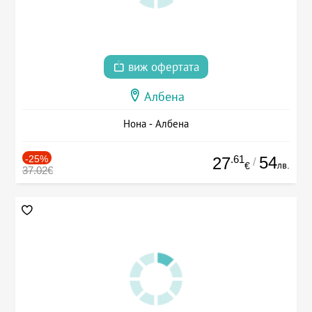
виж офертата
Албена
Нона - Албена
-25%
.61
54
27
/
лв.
€
37.02€