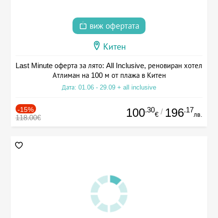
виж офертата
Китен
Last Minute оферта за лято: All Inclusive, реновиран хотел
Атлиман на 100 м от плажа в Китен
Дата: 01.06 - 29.09 + all inclusive
-15%
.30
.17
100
196
/
€
лв.
118.00€