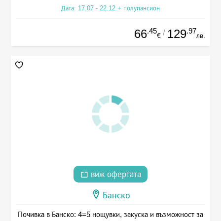
Дата: 17.07 - 22.12 + полупансион
.45
.97
66
129
/
€
лв.
виж офертата
Банско
Почивка в Банско: 4=5 нощувки, закуска и възможност за