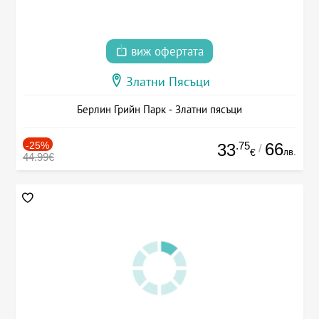
виж офертата
Златни Пясъци
Берлин Грийн Парк - Златни пясъци
-25%
.75
66
33
/
лв.
€
44.99€