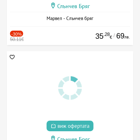
Слънчев Бряг
Марвел - Слънчев бряг
-30%
.28
69
35
/
лв.
€
50.11€
виж офертата
Слънчев Бряг