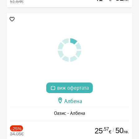
51.64€
виж офертата
Албена
Оазис - Албена
-25%
.57
50
25
/
лв.
€
34.05€