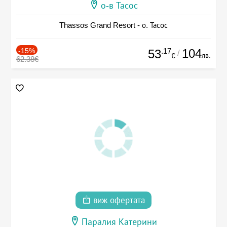
о-в Тасос
Thassos Grand Resort - о. Тасос
-15%
.17
104
53
/
лв.
€
62.38€
виж офертата
Паралия Катерини