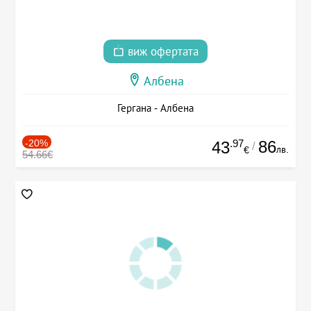
виж офертата
Албена
Гергана - Албена
-20%
.97
86
43
/
лв.
€
54.66€