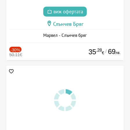
виж офертата
Слънчев Бряг
Марвел - Слънчев бряг
-30%
.28
69
35
/
лв.
€
50.11€