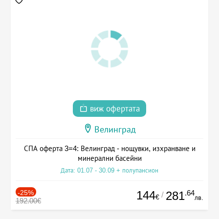
виж офертата
Велинград
СПА оферта 3=4: Велинград - нощувки, изхранване и
минерални басейни
Дата: 01.07 - 30.09 + полупансион
-25%
144
.64
281
/
€
лв.
192.00€