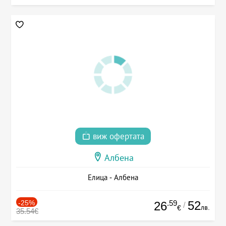
виж офертата
Албена
Елица - Албена
-25%
.59
52
26
/
лв.
€
35.54€