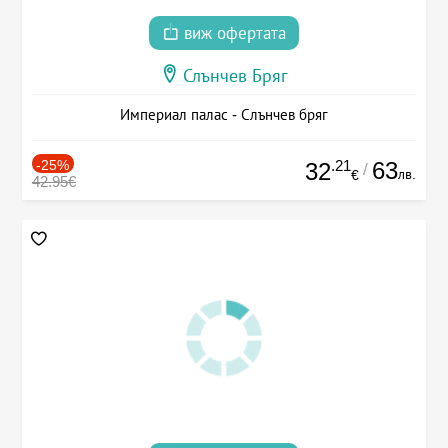
виж офертата
Слънчев Бряг
Империал палас - Слънчев бряг
-25%
.21
63
32
/
лв.
€
42.95€