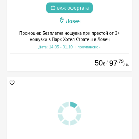
виж офертата
Ловеч
Промоция: Безплатна нощувка при престой от 3+
нощувки в Парк Хотел Стратеш в Ловеч
Дата: 14.05 - 01.10 + полупансион
50
.79
97
/
€
лв.