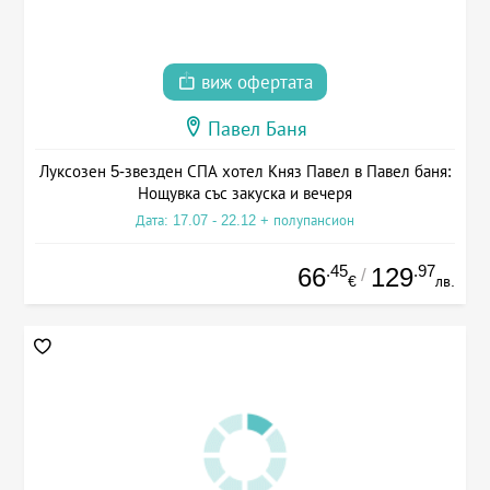
виж офертата
Павел Баня
Луксозен 5-звезден СПА хотел Княз Павел в Павел баня:
Нощувка със закуска и вечеря
Дата: 17.07 - 22.12 + полупансион
.45
.97
66
129
/
€
лв.