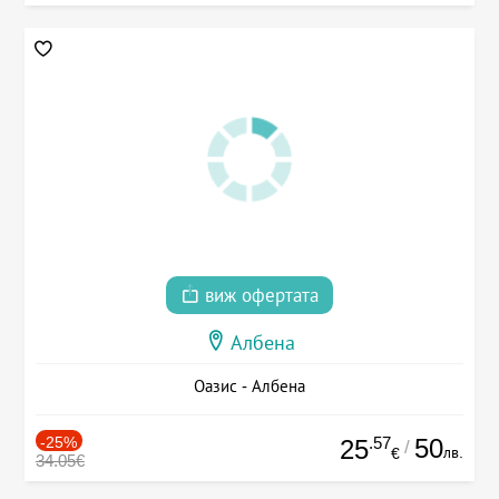
виж офертата
Албена
Оазис - Албена
-25%
.57
50
25
/
лв.
€
34.05€