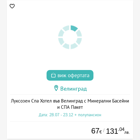
виж офертата
Велинград
Луксозен Спа Хотел във Велинград с Минерални Басейни
и СПА Пакет
Дата: 28.07 - 23.12 + полупансион
67
.04
131
/
€
лв.