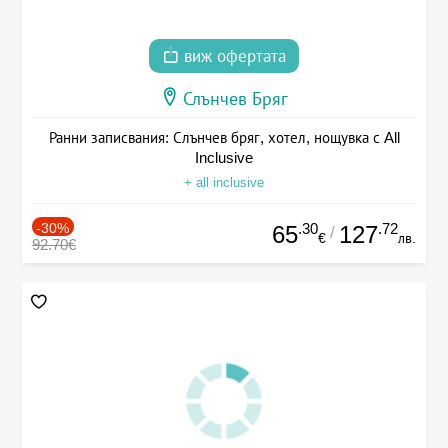
виж офертата
Слънчев Бряг
Ранни записвания: Слънчев бряг, хотел, нощувка с All
Inclusive
+ all inclusive
-30%
.30
.72
65
127
/
€
лв.
92.70€