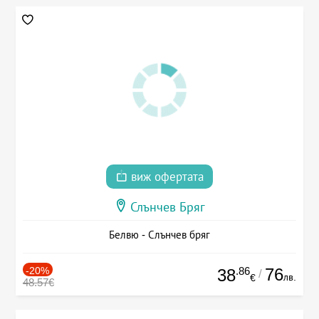
виж офертата
Слънчев Бряг
Белвю - Слънчев бряг
-20%
.86
76
38
/
лв.
€
48.57€