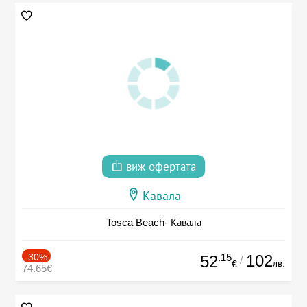
виж офертата
Кавала
Tosca Beach- Кавала
-30%
.15
102
52
/
лв.
€
74.65€