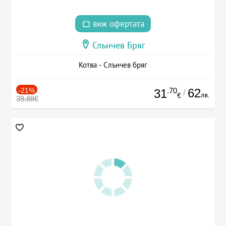
виж офертата
Слънчев Бряг
Котва - Слънчев бряг
-21%
.70
62
31
/
лв.
€
39.88€