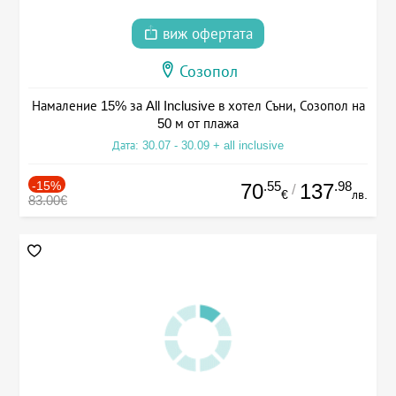
виж офертата
Созопол
Намаление 15% за All Inclusive в хотел Съни, Созопол на
50 м от плажа
Дата: 30.07 - 30.09 + all inclusive
-15%
.55
.98
70
137
/
€
лв.
83.00€