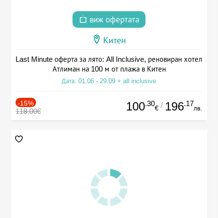
виж офертата
Китен
Last Minute оферта за лято: All Inclusive, реновиран хотел
Атлиман на 100 м от плажа в Китен
Дата: 01.06 - 29.09 + all inclusive
-15%
.30
.17
100
196
/
€
лв.
118.00€