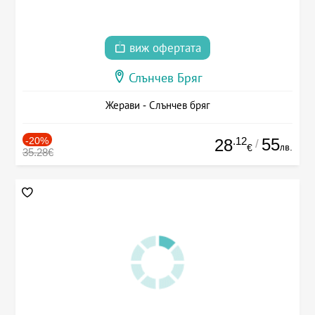
виж офертата
Слънчев Бряг
Жерави - Слънчев бряг
-20%
.12
55
28
/
лв.
€
35.28€