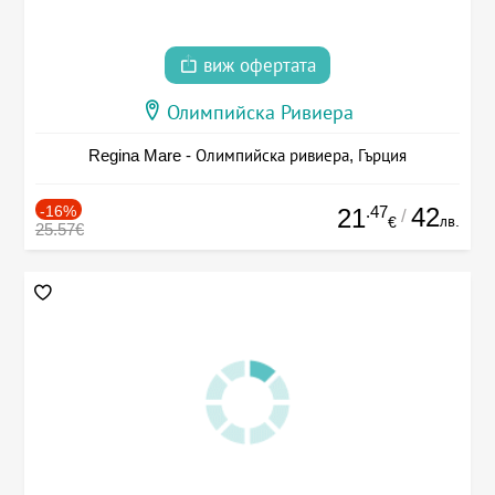
виж офертата
Олимпийска Ривиера
Regina Mare - Олимпийска ривиера, Гърция
-16%
.47
42
21
/
лв.
€
25.57€