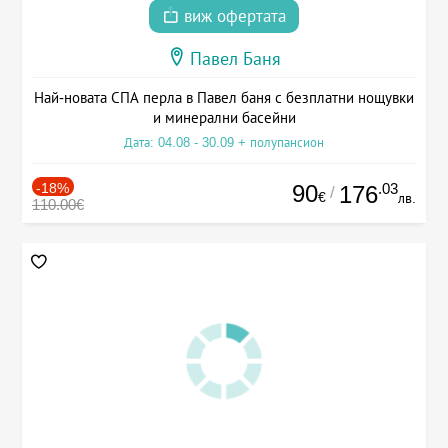
виж офертата
Павел Баня
Най-новата СПА перла в Павел баня с безплатни нощувки
и минерални басейни
Дата: 04.08 - 30.09 + полупансион
-18%
90
.03
176
/
€
лв.
110.00€