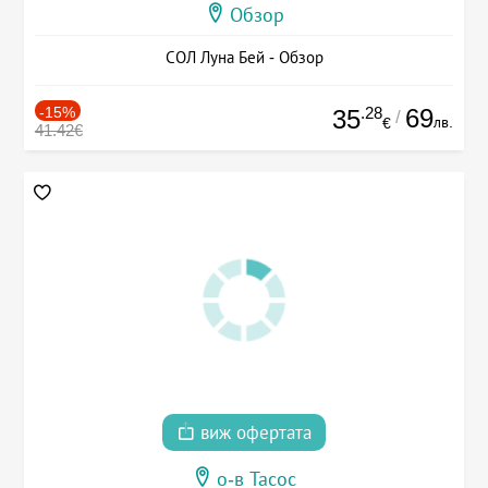
Обзор
СОЛ Луна Бей - Обзор
-15%
.28
69
35
/
лв.
€
41.42€
виж офертата
о-в Тасос