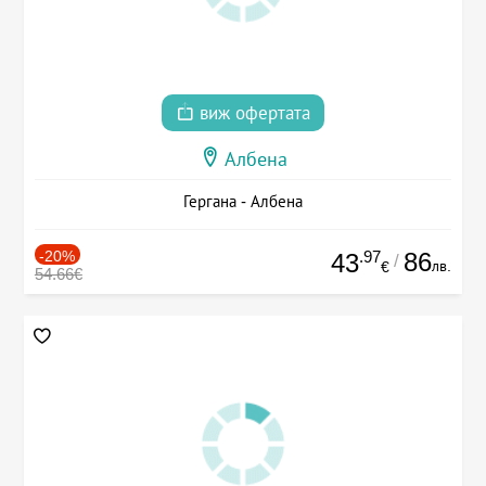
виж офертата
Албена
Гергана - Албена
-20%
.97
86
43
/
лв.
€
54.66€