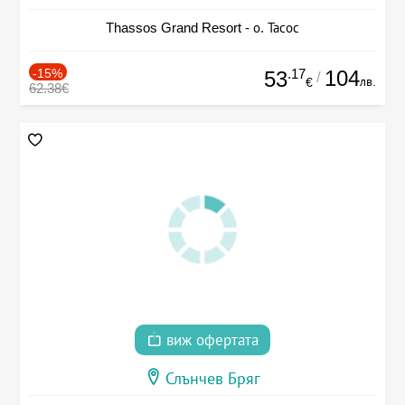
Thassos Grand Resort - о. Тасос
-15%
.17
104
53
/
лв.
€
62.38€
виж офертата
Слънчев Бряг