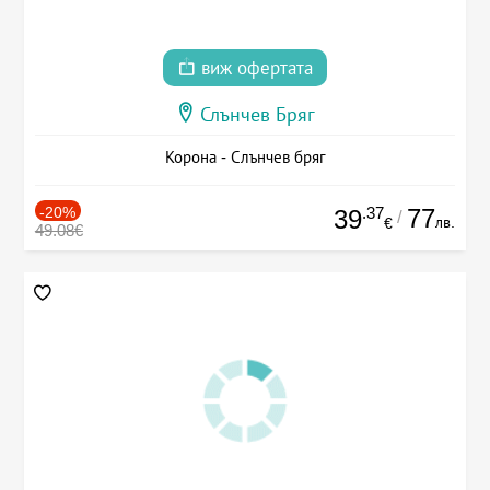
виж офертата
Слънчев Бряг
Корона - Слънчев бряг
-20%
.37
77
39
/
лв.
€
49.08€