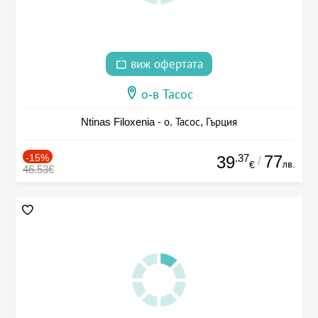
виж офертата
о-в Тасос
Ntinas Filoxenia - о. Тасос, Гърция
-15%
.37
77
39
/
лв.
€
46.53€