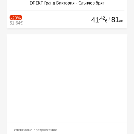
ЕФЕКТ Гранд Виктория - Слънчев бряг
-20%
.42
81
41
/
лв.
€
51.64€
специално предложение