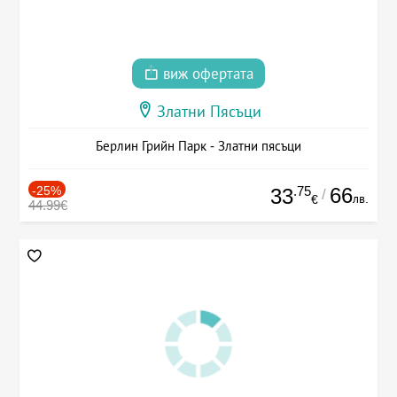
виж офертата
Златни Пясъци
Берлин Грийн Парк - Златни пясъци
-25%
.75
66
33
/
лв.
€
44.99€