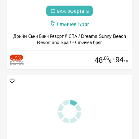
виж офертата
Слънчев Бряг
Дрийм Съни Бийч Резорт § СПА / Dreams Sunny Beach
Resort and Spa / - Слънчев бряг
-15%
.06
94
48
/
лв.
€
56.75€