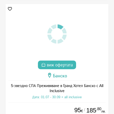
виж офертата
Банско
5-звездно СПА Преживяване в Гранд Хотел Банско с All
Inclusive
Дата: 01.07 - 30.09 + all inclusive
95
.80
185
/
€
лв.