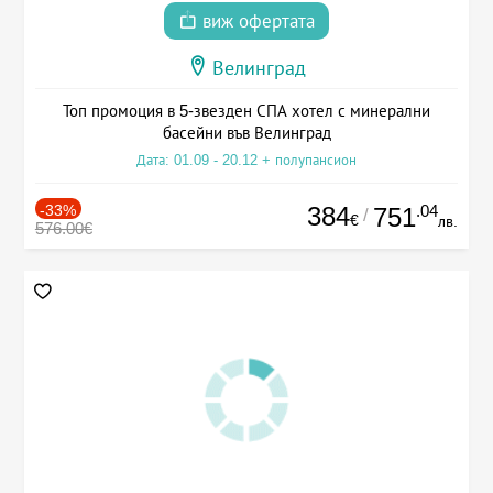
виж офертата
Велинград
Топ промоция в 5-звезден СПА хотел с минерални
басейни във Велинград
Дата: 01.09 - 20.12 + полупансион
-33%
384
.04
751
/
€
лв.
576.00€