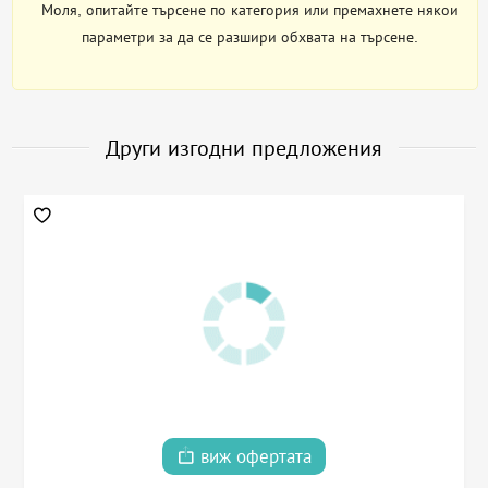
Моля, опитайте търсене по категория или премахнете някои
параметри за да се разшири обхвата на търсене.
Други изгодни предложения
виж офертата