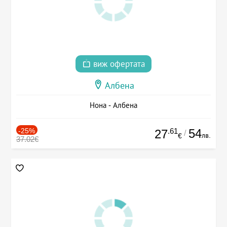
виж офертата
Албена
Нона - Албена
-25%
.61
54
27
/
лв.
€
37.02€