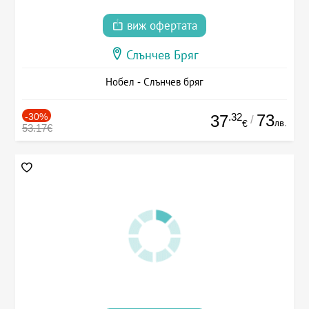
виж офертата
Слънчев Бряг
Нобел - Слънчев бряг
-30%
.32
73
37
/
лв.
€
53.17€